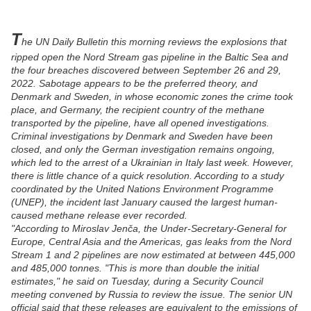
T
he UN Daily Bulletin this morning reviews the explosions that
ripped open the Nord Stream gas pipeline in the Baltic Sea and
the four breaches discovered between September 26 and 29,
2022. Sabotage appears to be the preferred theory, and
Denmark and Sweden, in whose economic zones the crime took
place, and Germany, the recipient country of the methane
transported by the pipeline, have all opened investigations.
Criminal investigations by Denmark and Sweden have been
closed, and only the German investigation remains ongoing,
which led to the arrest of a Ukrainian in Italy last week. However,
there is little chance of a quick resolution. According to a study
coordinated by the United Nations Environment Programme
(UNEP), the incident last January caused the largest human-
caused methane release ever recorded.
"According to Miroslav Jenča, the Under-Secretary-General for
Europe, Central Asia and the Americas, gas leaks from the Nord
Stream 1 and 2 pipelines are now estimated at between 445,000
and 485,000 tonnes. "This is more than double the initial
estimates," he said on Tuesday, during a Security Council
meeting convened by Russia to review the issue. The senior UN
official said that these releases are equivalent to the emissions of