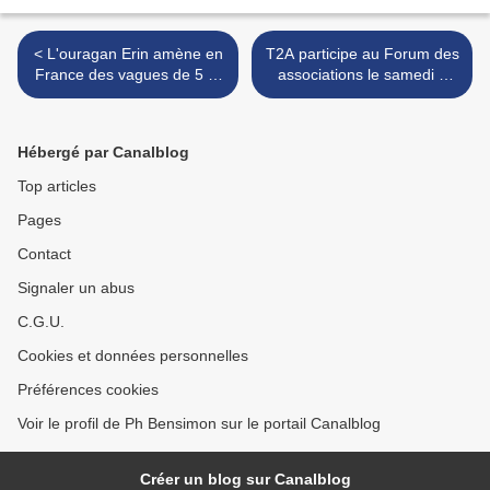
< L'ouragan Erin amène en
T2A participe au Forum des
France des vagues de 5 m
associations le samedi 6
de haut - Hurricane Erin
septembre 2025 >
brings 5m high waves to
France
Hébergé par Canalblog
Top articles
Pages
Contact
Signaler un abus
C.G.U.
Cookies et données personnelles
Préférences cookies
Voir le profil de Ph Bensimon sur le portail Canalblog
Créer un blog sur Canalblog