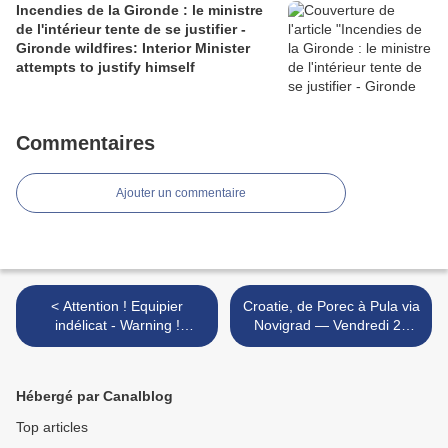
Incendies de la Gironde : le ministre
de l'intérieur tente de se justifier -
Gironde wildfires: Interior Minister
attempts to justify himself
Commentaires
Ajouter un commentaire
< Attention ! Equipier
Croatie, de Porec à Pula via
indélicat - Warning !
Novigrad — Vendredi 25
Tortious teammate
octobre 2019 - Training
cruise in Croatia : from
Porec to Pula via Novigrad
Hébergé par Canalblog
>
Top articles