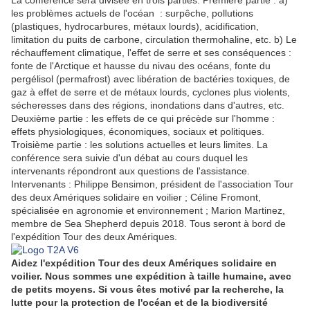
La conférence sera divisée en trois parties. Première partie : a)
les problèmes actuels de l'océan : surpêche, pollutions
(plastiques, hydrocarbures, métaux lourds), acidification,
limitation du puits de carbone, circulation thermohaline, etc. b) Le
réchauffement climatique, l'effet de serre et ses conséquences :
fonte de l'Arctique et hausse du nivau des océans, fonte du
pergélisol (permafrost) avec libération de bactéries toxiques, de
gaz à effet de serre et de métaux lourds, cyclones plus violents,
sécheresses dans des régions, inondations dans d'autres, etc.
Deuxième partie : les effets de ce qui précède sur l'homme :
effets physiologiques, économiques, sociaux et politiques.
Troisième partie : les solutions actuelles et leurs limites. La
conférence sera suivie d'un débat au cours duquel les
intervenants répondront aux questions de l'assistance.
Intervenants : Philippe Bensimon, président de l'association Tour
des deux Amériques solidaire en voilier ; Céline Fromont,
spécialisée en agronomie et environnement ; Marion Martinez,
membre de Sea Shepherd depuis 2018. Tous seront à bord de
l'expédition Tour des deux Amériques.
Aidez l'expédition Tour des deux Amériques solidaire en
voilier. Nous sommes une expédition à taille humaine, avec
de petits moyens. Si vous êtes motivé par la recherche, la
lutte pour la protection de l'océan et de la biodiversité