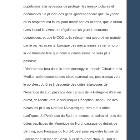
populations à la nécessité de protéger les milieux polaires et
océaniques : la plupart des gens ignorent encore que l’oxygène
qu’ils respirent est fourni pour moitié par les océans, que le climat
dans lequel ils vivent est régulé par les grands courants
océaniques, et que le CO2 qu’ils rejettent est absorbé en grande
partie par les océans. Lorsque ces mécanismes s’interrompront,
la vie humaine telle que nous la connaissons ne sera plus
possible.
L’itinéraire se fera dans le sens dextrogyre : depuis Gibraltar et la
Méditerranée descente des côtes marocaines, puis transat vers
le nord-est du Brésil, descente des côtes atlantiques de
l’Amérique du sud, passage des canaux de la Patagonie d’est en
ouest, descente vers le sud jusqu’à Déception Island (une des
bases les plus au Nord de l’Antarctique), retour aux côtes
pacifiques de l’Amérique du Sud, remontées de celles-ci, puis des
côtes pacifiques de l’Amérique du Nord, passage du détroit de
Behring, puis Passage du Nord-Ouest pour rejoindre la baie de
Lancaster et la mer de Baffin, puis détour par Nuuk au sud du