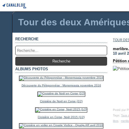
Tour des deux Amériques 
RECHERCHE
TOUR DES
merlibre.
10 avril 
Pétition 
ALBUMS PHOTOS
Découverte du Péloponnèse : Monemvasia novembre 2016
Croisière de Noël en Corse (2/2)
Posté par 
Tags:
Taxe 
Croisière en Corse, Noël 2015 (1/2)
libre
,
merlib