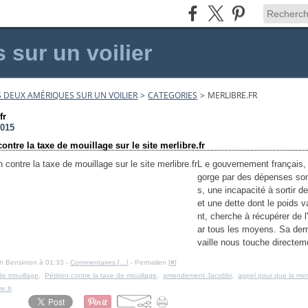
sur un voilier
 DEUX AMÉRIQUES SUR UN VOILIER
>
CATEGORIES
>
MERLIBRE.FR
fr
2015
contre la taxe de mouillage sur le site merlibre.fr
L e gouvernement français, 
gorge par des dépenses so
s, une incapacité à sortir de
et une dette dont le poids v
nt, cherche à récupérer de l
ar tous les moyens. Sa dern
vaille nous touche directeme
Ph Bensimon à 01:33 -
Commentaires [
…
]
- Permalien [
#
]
de mouillage
,
Pétition contre la taxe de mouillage
,
amendement Jacobbi
,
appel pour que la mer
re.fr