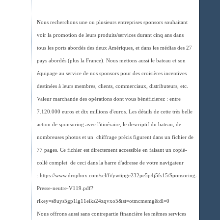
N
ous recherchons une ou plusieurs entreprises sponsors souhaitant
voir la promotion de leurs produits/services durant cinq ans dans
tous les ports abordés des deux Amériques, et dans les médias des 27
pays abordés (plus la France). Nous mettons aussi le bateau et son
équipage au service de nos sponsors pour des croisières incentives
destinées à leurs membres, clients, commerciaux, distributeurs, etc.
Valeur marchande des opérations dont vous bénéficierez : entre
7.120.000 euros et dix millions d'euros. Les détails de cette très belle
action de sponsoring avec l'itinéraire, le descriptif du bateau, de
nombreuses photos et un chiffrage précis figurent dans un fichier de
77 pages. Ce fichier est directement accessible en faisant un copié-
collé complet de ceci dans la barre d'adresse de votre navigateur
: https://www.dropbox.com/scl/fi/ywtipge232pe5p4j5fs15/Sponsoring-
Presse-neutre-V119.pdf?
rlkey=s8uys5gp1lg11eiks24zqvxo5&st=otmcmemg&dl=0
Nous offrons aussi sans contrepartie financière les mêmes services