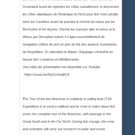
Groenland avant de rejoindre les côtes canadiennes et descendre
les côtes atlantiques de l’Amérique du Nord pour finir notre périple
dans les Caraïbes avant de prendre le chemin du retour par les
Bermudes et les Açores. Hormis les transats aller et retour et le
détour par Deception Island, il s’agira essentiellement de
navigation côtière de port en port du fait des aspects humanistes
de l’expédition. En attendant le départ, l'équipage s'entraîne en
faisant des croisières en Méditerranée.
Une vidéo de présentation est disponible sur Youtub
e
:
https://youtu.be/NxjYzmvqbCA
T
he Tour of the two Americas in solidarity in sailing boat (T2A
Expedition) is to send a sailboat and its crew to make about five
years the complete tour of the Americas, with passage in the
Great South and in the Far North. During this voyage, the crew
and scientists will carry out research on polar and ocean