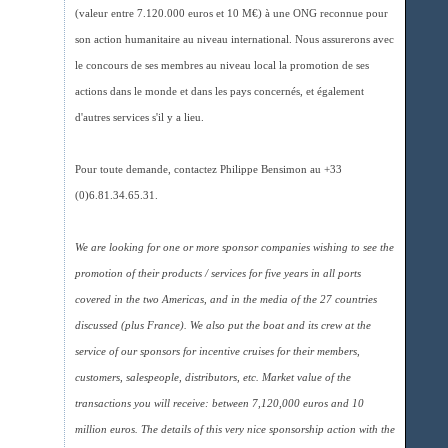
(valeur entre 7.120.000 euros et 10 M€) à une ONG reconnue pour
son action humanitaire au niveau international. Nous assurerons avec
le concours de ses membres au niveau local la promotion de ses
actions dans le monde et dans les pays concernés, et également
d'autres services s'il y a lieu.
Pour toute demande, contactez Philippe Bensimon au +33
(0)6.81.34.65.31.
We are looking for one or more sponsor companies wishing to see the
promotion of their products / services for five years in all ports
covered in the two Americas, and in the media of the 27 countries
discussed (plus France). We also put the boat and its crew at the
service of our sponsors for incentive cruises for their members,
customers, salespeople, distributors, etc. Market value of the
transactions you will receive: between 7,120,000 euros and 10
million euros. The details of this very nice sponsorship action with the