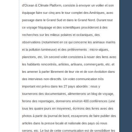
d'Ocean & Climate Platform, consiste à envoyer un voilier et son
équipage faire sur cinq ans le tour complet des Amériques, avec
passage dans le Grand Sud et dans le Grand Nord. Durant tout
ce voyage l’équipage et des scientifiques procéderont à des
recherches sur les milieux polaires et océaniques, des
observations (notamment en ce qui concerne les animaux marins
et la pollution lumineuse) et des prélèvements : micro-algues,
planctons, etc. Un second volet consistera à nouer des liens avec
les habitants rencontrés, artistes, artisans, commerçants, etc. et
les amener à parler librement de leur vie et de son évolution dans
des interviews non-directifs. Un volet communication très
important est prévu dans les 27 pays abordés : nous y
tournerons des documentaires, alimenterons un blog de voyage,
ferons des reportages, donnerons environ 400 conférences (une
tous les quatre jours en moyenne), écrirons des livres avec des
photos à partir du journal de bord, essayerons de faire publier des
articles dans la presse locale et nationale des pays où nous
serons, etc. Le but de cette communication est de sensibiliser les