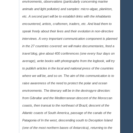
environments, observations (particularly concerning marine
animals and light pollution) and samples: micro-algae, plankton,
etc. A second part will be to establish links with the inhabitants
encountered, artists, craftsmen, traders, etc. And lead them to
speak freely about their lives and their evolution in non-directive
interviews. A very important communication component is planned
in the 27 countries covered: we will make documentaries, feed a
travel blog, give about 400 conferences (one every four days on
average), write books with photographs from the logbook, will try
to publish articles in the local and national press of the countries
where we will be, and so on. The aim of this communication is to
raise awareness of the need to protect the polar and ocean
environments. The itinerary will be in the dextrogyre direction:
from Gibraltar and the Mediterranean descent of the Moroccan
coasts, then transat to the northeast of Brazil, descent of the
Atlantic coasts of South America, passage of the canals of the
Patagonia of In the west, descending south to Deception Island
(one of the most northern bases of Antarctica), returning to the