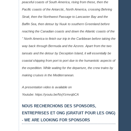
peaceful coasts of South America, rising from these, then the
Pacific coasts of the Antarctic, North America, crossing Behring
Strait, then the Northwest Passage to Lancaster Bay and the
Baffin Sea, then detour by Nuuk to southern Greenland before
reaching the Canadian coasts and down the Atlantic coasts of the
" North America to finish our trip in the Caribbean before taking the
way back through Bermuda and the Azores. Apart from the two
tansats and the detour by Deception Island, it will essentially be
coastal shipping from port to port due to the humanistic aspects of
the expedition. While waiting for the departure, the crew trains by
making cruises in the Mediterranean.
A presentation video is available on
Youtube:
https://youtu.be/NxjYzmvqbCA
NOUS RECHERCHONS DES SPONSORS,
ENTREPRISES ET ONG (GRATUIT POUR LES ONG)
- WE ARE LOOKING FOR SPONSORS