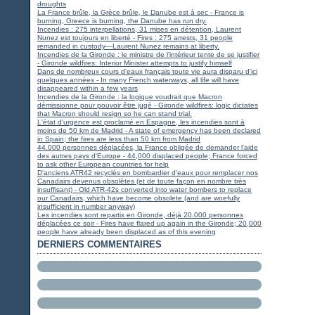
droughts
La France brûle, la Grèce brûle, le Danube est à sec - France is
burning, Greece is burning, the Danube has run dry.
Incendies : 275 interpellations, 31 mises en détention, Laurent
Nunez est toujours en liberté - Fires : 275 arrests, 31 people
remanded in custody—Laurent Nunez remains at liberty.
Incendies de la Gironde : le ministre de l'intérieur tente de se justifier
- Gironde wildfires: Interior Minister attempts to justify himself
Dans de nombreux cours d'eaux français toute vie aura disparu d'ici
quelques années - In many French waterways, all life will have
disappeared within a few years
Incendies de la Gironde : la logique voudrait que Macron
démissionne pour pouvoir être jugé - Gironde wildfires: logic dictates
that Macron should resign so he can stand trial.
L'état d'urgence est proclamé en Espagne, les incendies sont à
moins de 50 km de Madrid - A state of emergency has been declared
in Spain; the fires are less than 50 km from Madrid
44.000 personnes déplacées, la France obligée de demander l'aide
des autres pays d'Europe - 44,000 displaced people; France forced
to ask other European countries for help
D'anciens ATR42 recyclés en bombardier d'eaux pour remplacer nos
Canadairs devenus obsolètes (et de toute façon en nombre très
insuffisant) - Old ATR-42s converted into water bombers to replace
our Canadairs, which have become obsolete (and are woefully
insufficient in number anyway)
Les incendies sont repartis en Gironde, déjà 20.000 personnes
déplacées ce soir - Fires have flared up again in the Gironde; 20,000
people have already been displaced as of this evening
DERNIERS COMMENTAIRES