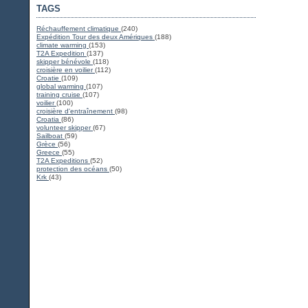
TAGS
Réchauffement climatique
(240)
Expédition Tour des deux Amériques
(188)
climate warming
(153)
T2A Expedition
(137)
skipper bénévole
(118)
croisière en voilier
(112)
Croatie
(109)
global warming
(107)
training cruise
(107)
voilier
(100)
croisière d'entraînement
(98)
Croatia
(86)
volunteer skipper
(67)
Sailboat
(59)
Grèce
(56)
Greece
(55)
T2A Expeditions
(52)
protection des océans
(50)
Krk
(43)