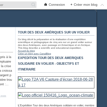
Connexion
+
Créer mon blog
TOUR DES DEUX AMÉRIQUES SUR UN VOILIER
Ce blog décrit la préparation et la réalisation d'une expédition
scientifique et pédagogique de cinq ans sur un grand voilier autour
des deux Amériques, avec passage en Antarctique et en Arctique.
This blog describe a scientific and educational expedition.
Accueil du blog
Créer un blog avec CanalBlog
pris à la
EXPEDITION TOUR DES DEUX AMERIQUES
mptuaire
SOLIDAIRE EN VOILIER - OBJECTIFS ET
 la crise
ITINERAIRE
a croissa
'argent p
ière trou
nt :...
 reste
L
'Expédition Tour des deux Amériques solidaire en voilier, membre