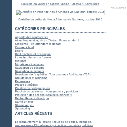
Croisière en voilier en Croatie Vodice - Opatija AR avril 2016
Vous aimez
Croisière en voilier de Kos à Athènes via Santorin, octobre 2015
CATÉGORIES PRINCIPALES
Agenda des conférences
Aidez l'expédition, aidez l'Océan. Faites un don !
Croisières... en attendant le départ
Cuisine à bord
Divers
Droit maritime et océanique
Le réchauffement à l'œuvre
Migrants
Migrations climatiques
Navigation de secours
Navigation se secours
Newsletter de l'expédition Tour des deux Amériques (T2A)
Nœuds (mer et alpinisme)
Partenaires
Presse et médias
Prestations pédagogiques
Prochaines croisières... vous pouvez y participer !
Protection des océans (sauvez la planète !)
Réchauffement climatique
Santé en mer
Shame on you
Sponsoring
ARTICLES RÉCENTS
Le réchauffement à l'œuvre : coulées de boues, incendies,
sécheresses - Global warming in action: mudslides, wildfires,