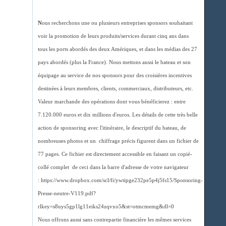
N
ous recherchons une ou plusieurs entreprises sponsors souhaitant
voir la promotion de leurs produits/services durant cinq ans dans
tous les ports abordés des deux Amériques, et dans les médias des 27
pays abordés (plus la France). Nous mettons aussi le bateau et son
équipage au service de nos sponsors pour des croisières incentives
destinées à leurs membres, clients, commerciaux, distributeurs, etc.
Valeur marchande des opérations dont vous bénéficierez : entre
7.120.000 euros et dix millions d'euros. Les détails de cette très belle
action de sponsoring avec l'itinéraire, le descriptif du bateau, de
nombreuses photos et un chiffrage précis figurent dans un fichier de
77 pages. Ce fichier est directement accessible en faisant un copié-
collé complet de ceci dans la barre d'adresse de votre navigateur
: https://www.dropbox.com/scl/fi/ywtipge232pe5p4j5fs15/Sponsoring-
Presse-neutre-V119.pdf?
rlkey=s8uys5gp1lg11eiks24zqvxo5&st=otmcmemg&dl=0
Nous offrons aussi sans contrepartie financière les mêmes services