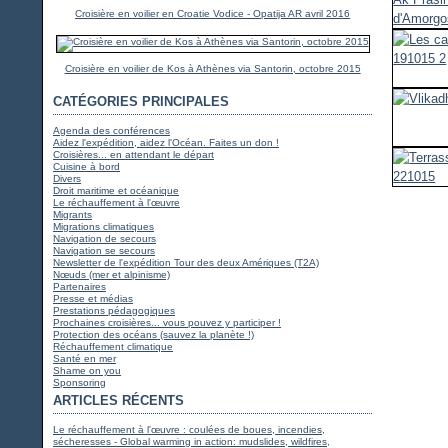
Croisière en voilier en Croatie Vodice - Opatija AR avril 2016
Croisière en voilier de Kos à Athènes via Santorin, octobre 2015
CATÉGORIES PRINCIPALES
Agenda des conférences
Aidez l'expédition, aidez l'Océan. Faites un don !
Croisières... en attendant le départ
Cuisine à bord
Divers
Droit maritime et océanique
Le réchauffement à l'œuvre
Migrants
Migrations climatiques
Navigation de secours
Navigation se secours
Newsletter de l'expédition Tour des deux Amériques (T2A)
Nœuds (mer et alpinisme)
Partenaires
Presse et médias
Prestations pédagogiques
Prochaines croisières... vous pouvez y participer !
Protection des océans (sauvez la planète !)
Réchauffement climatique
Santé en mer
Shame on you
Sponsoring
ARTICLES RÉCENTS
Le réchauffement à l'œuvre : coulées de boues, incendies,
sécheresses - Global warming in action: mudslides, wildfires,