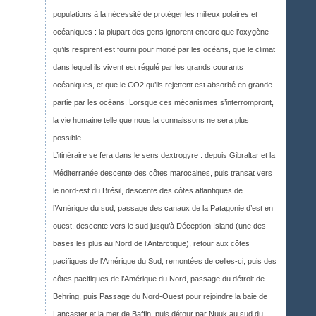
populations à la nécessité de protéger les milieux polaires et
océaniques : la plupart des gens ignorent encore que l’oxygène
qu’ils respirent est fourni pour moitié par les océans, que le climat
dans lequel ils vivent est régulé par les grands courants
océaniques, et que le CO2 qu’ils rejettent est absorbé en grande
partie par les océans. Lorsque ces mécanismes s’interrompront,
la vie humaine telle que nous la connaissons ne sera plus
possible.
L’itinéraire se fera dans le sens dextrogyre : depuis Gibraltar et la
Méditerranée descente des côtes marocaines, puis transat vers
le nord-est du Brésil, descente des côtes atlantiques de
l’Amérique du sud, passage des canaux de la Patagonie d’est en
ouest, descente vers le sud jusqu’à Déception Island (une des
bases les plus au Nord de l’Antarctique), retour aux côtes
pacifiques de l’Amérique du Sud, remontées de celles-ci, puis des
côtes pacifiques de l’Amérique du Nord, passage du détroit de
Behring, puis Passage du Nord-Ouest pour rejoindre la baie de
Lancaster et la mer de Baffin, puis détour par Nuuk au sud du