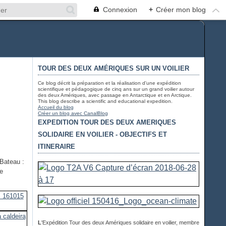
Connexion
+
Créer mon blog
TOUR DES DEUX AMÉRIQUES SUR UN VOILIER
Ce blog décrit la préparation et la réalisation d'une expédition
scientifique et pédagogique de cinq ans sur un grand voilier autour
des deux Amériques, avec passage en Antarctique et en Arctique.
This blog describe a scientific and educational expedition.
Accueil du blog
Créer un blog avec CanalBlog
EXPEDITION TOUR DES DEUX AMERIQUES
SOLIDAIRE EN VOILIER - OBJECTIFS ET
ITINERAIRE
 Bateau :
de
L
'Expédition Tour des deux Amériques solidaire en voilier, membre