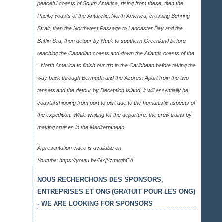
peaceful coasts of South America, rising from these, then the
Pacific coasts of the Antarctic, North America, crossing Behring
Strait, then the Northwest Passage to Lancaster Bay and the
Baffin Sea, then detour by Nuuk to southern Greenland before
reaching the Canadian coasts and down the Atlantic coasts of the
" North America to finish our trip in the Caribbean before taking the
way back through Bermuda and the Azores. Apart from the two
tansats and the detour by Deception Island, it will essentially be
coastal shipping from port to port due to the humanistic aspects of
the expedition. While waiting for the departure, the crew trains by
making cruises in the Mediterranean.
A presentation video is available on
Youtube:
https://youtu.be/NxjYzmvqbCA
NOUS RECHERCHONS DES SPONSORS,
ENTREPRISES ET ONG (GRATUIT POUR LES ONG)
- WE ARE LOOKING FOR SPONSORS