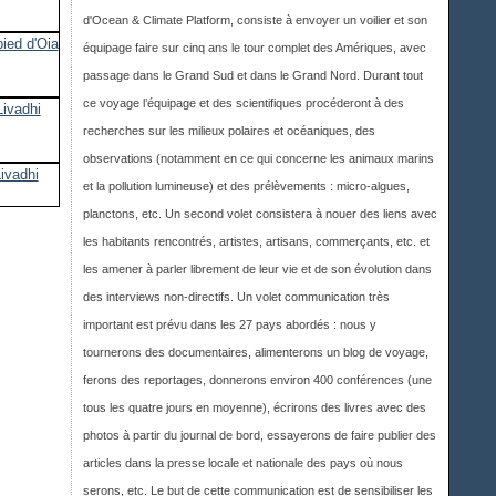
d'Ocean & Climate Platform, consiste à envoyer un voilier et son
équipage faire sur cinq ans le tour complet des Amériques, avec
passage dans le Grand Sud et dans le Grand Nord. Durant tout
ce voyage l’équipage et des scientifiques procéderont à des
recherches sur les milieux polaires et océaniques, des
observations (notamment en ce qui concerne les animaux marins
et la pollution lumineuse) et des prélèvements : micro-algues,
planctons, etc. Un second volet consistera à nouer des liens avec
les habitants rencontrés, artistes, artisans, commerçants, etc. et
les amener à parler librement de leur vie et de son évolution dans
des interviews non-directifs. Un volet communication très
important est prévu dans les 27 pays abordés : nous y
tournerons des documentaires, alimenterons un blog de voyage,
ferons des reportages, donnerons environ 400 conférences (une
tous les quatre jours en moyenne), écrirons des livres avec des
photos à partir du journal de bord, essayerons de faire publier des
articles dans la presse locale et nationale des pays où nous
serons, etc. Le but de cette communication est de sensibiliser les