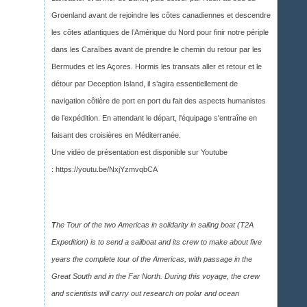
Groenland avant de rejoindre les côtes canadiennes et descendre
les côtes atlantiques de l’Amérique du Nord pour finir notre périple
dans les Caraïbes avant de prendre le chemin du retour par les
Bermudes et les Açores. Hormis les transats aller et retour et le
détour par Deception Island, il s’agira essentiellement de
navigation côtière de port en port du fait des aspects humanistes
de l’expédition. En attendant le départ, l'équipage s'entraîne en
faisant des croisières en Méditerranée.
Une vidéo de présentation est disponible sur Youtub
e
:
https://youtu.be/NxjYzmvqbCA
T
he Tour of the two Americas in solidarity in sailing boat (T2A
Expedition) is to send a sailboat and its crew to make about five
years the complete tour of the Americas, with passage in the
Great South and in the Far North. During this voyage, the crew
and scientists will carry out research on polar and ocean