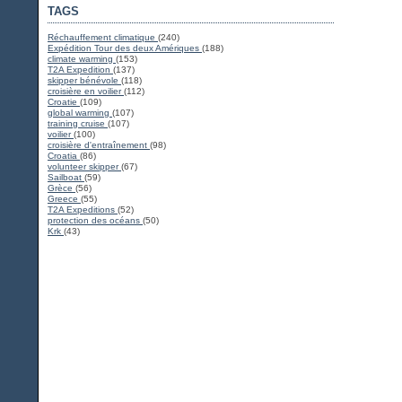
TAGS
Réchauffement climatique
(240)
Expédition Tour des deux Amériques
(188)
climate warming
(153)
T2A Expedition
(137)
skipper bénévole
(118)
croisière en voilier
(112)
Croatie
(109)
global warming
(107)
training cruise
(107)
voilier
(100)
croisière d'entraînement
(98)
Croatia
(86)
volunteer skipper
(67)
Sailboat
(59)
Grèce
(56)
Greece
(55)
T2A Expeditions
(52)
protection des océans
(50)
Krk
(43)