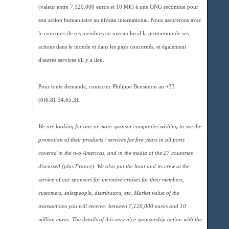
(valeur entre 7.120.000 euros et 10 M€) à une ONG reconnue pour
son action humanitaire au niveau international. Nous assurerons avec
le concours de ses membres au niveau local la promotion de ses
actions dans le monde et dans les pays concernés, et également
d'autres services s'il y a lieu.
Pour toute demande, contactez Philippe Bensimon au +33
(0)6.81.34.65.31.
We are looking for one or more sponsor companies wishing to see the
promotion of their products / services for five years in all ports
covered in the two Americas, and in the media of the 27 countries
discussed (plus France). We also put the boat and its crew at the
service of our sponsors for incentive cruises for their members,
customers, salespeople, distributors, etc. Market value of the
transactions you will receive: between 7,120,000 euros and 10
million euros. The details of this very nice sponsorship action with the