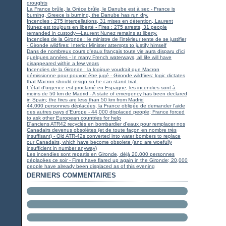
droughts
La France brûle, la Grèce brûle, le Danube est à sec - France is
burning, Greece is burning, the Danube has run dry.
Incendies : 275 interpellations, 31 mises en détention, Laurent
Nunez est toujours en liberté - Fires : 275 arrests, 31 people
remanded in custody—Laurent Nunez remains at liberty.
Incendies de la Gironde : le ministre de l'intérieur tente de se justifier
- Gironde wildfires: Interior Minister attempts to justify himself
Dans de nombreux cours d'eaux français toute vie aura disparu d'ici
quelques années - In many French waterways, all life will have
disappeared within a few years
Incendies de la Gironde : la logique voudrait que Macron
démissionne pour pouvoir être jugé - Gironde wildfires: logic dictates
that Macron should resign so he can stand trial.
L'état d'urgence est proclamé en Espagne, les incendies sont à
moins de 50 km de Madrid - A state of emergency has been declared
in Spain; the fires are less than 50 km from Madrid
44.000 personnes déplacées, la France obligée de demander l'aide
des autres pays d'Europe - 44,000 displaced people; France forced
to ask other European countries for help
D'anciens ATR42 recyclés en bombardier d'eaux pour remplacer nos
Canadairs devenus obsolètes (et de toute façon en nombre très
insuffisant) - Old ATR-42s converted into water bombers to replace
our Canadairs, which have become obsolete (and are woefully
insufficient in number anyway)
Les incendies sont repartis en Gironde, déjà 20.000 personnes
déplacées ce soir - Fires have flared up again in the Gironde; 20,000
people have already been displaced as of this evening
DERNIERS COMMENTAIRES