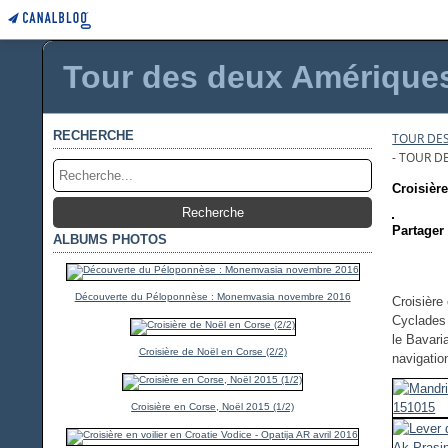
Tour des deux Amériques 
RECHERCHE
TOUR DES
- TOUR D
Croisière
Partager 
ALBUMS PHOTOS
Découverte du Péloponnèse : Monemvasia novembre 2016
Croisière
Cyclades 
le Bavari
Croisière de Noël en Corse (2/2)
navigatio
Croisière en Corse, Noël 2015 (1/2)