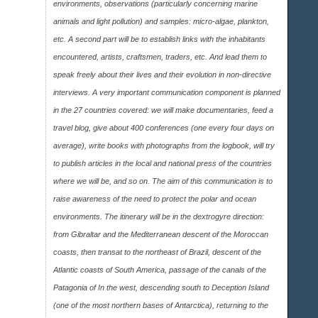
environments, observations (particularly concerning marine
animals and light pollution) and samples: micro-algae, plankton,
etc. A second part will be to establish links with the inhabitants
encountered, artists, craftsmen, traders, etc. And lead them to
speak freely about their lives and their evolution in non-directive
interviews. A very important communication component is planned
in the 27 countries covered: we will make documentaries, feed a
travel blog, give about 400 conferences (one every four days on
average), write books with photographs from the logbook, will try
to publish articles in the local and national press of the countries
where we will be, and so on. The aim of this communication is to
raise awareness of the need to protect the polar and ocean
environments. The itinerary will be in the dextrogyre direction:
from Gibraltar and the Mediterranean descent of the Moroccan
coasts, then transat to the northeast of Brazil, descent of the
Atlantic coasts of South America, passage of the canals of the
Patagonia of In the west, descending south to Deception Island
(one of the most northern bases of Antarctica), returning to the