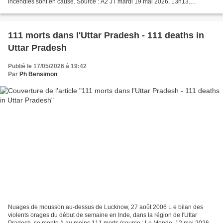
incendies sont en cause. Source : A2 JT mardi 19 mai 2026, 13h13.
________________ 29,000 people evacuated this...
111 morts dans l'Uttar Pradesh - 111 deaths in
Uttar Pradesh
Publié le 17/05/2026 à 19:42
Par
Ph Bensimon
Nuages de mousson au-dessus de Lucknow, 27 août 2006 L e bilan des
violents orages du début de semaine en Inde, dans la région de l'Uttar