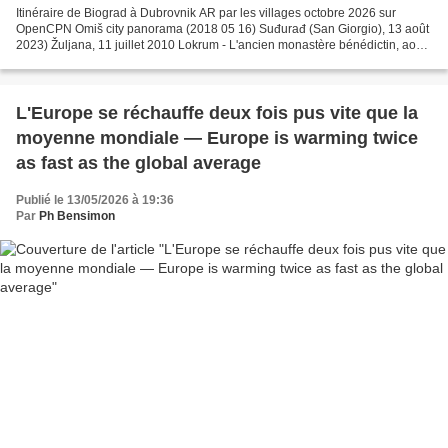
Itinéraire de Biograd à Dubrovnik AR par les villages octobre 2026 sur
OpenCPN Omiš city panorama (2018 05 16) Suđurađ (San Giorgio), 13 août
2023) Žuljana, 11 juillet 2010 Lokrum - L'ancien monastère bénédictin, août
2010 Dugi Otok, côte sud-ouest, les...
L'Europe se réchauffe deux fois pus vite que la
moyenne mondiale — Europe is warming twice
as fast as the global average
Publié le 13/05/2026 à 19:36
Par
Ph Bensimon