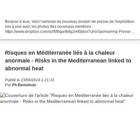
Bonjour à tous, Voici l'adresse du nouveau dossier de presse de l'expédition,
mis à jour avec les photos des nouveaux membres :
https://www.dropbox.com/scl/fi/tbga4k8g2iet0jdox7uho/Sponsoring-Presse-
neutre-V112.pdf?rlkey=6wlcmzd3nlzim536f59ih5bgg&st=4vcwjp6a&dl=0...
Risques en Méditerranée liés à la chaleur
anormale - Risks in the Mediterranean linked to
abnormal heat
Publié le 23/08/2024 à 21:33
Par
Ph Bensimon