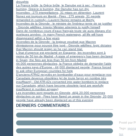
droughts
La France brûle, la Grèce brûle, le Danube est à sec - France is
burning, Greece is burning, the Danube has run dry.
Incendies : 275 interpellations, 31 mises en détention, Laurent
Nunez est toujours en liberté - Fires : 275 arrests, 31 people
remanded in custody—Laurent Nunez remains at liberty.
Incendies de la Gironde : le ministre de l'intérieur tente de se justifier
- Gironde wildfires: Interior Minister attempts to justify himself
Dans de nombreux cours d'eaux français toute vie aura disparu d'ici
quelques années - In many French waterways, all life will have
disappeared within a few years
Incendies de la Gironde : la logique voudrait que Macron
démissionne pour pouvoir être jugé - Gironde wildfires: logic dictates
that Macron should resign so he can stand trial.
L'état d'urgence est proclamé en Espagne, les incendies sont à
moins de 50 km de Madrid - A state of emergency has been declared
in Spain; the fires are less than 50 km from Madrid
44.000 personnes déplacées, la France obligée de demander l'aide
des autres pays d'Europe - 44,000 displaced people; France forced
to ask other European countries for help
D'anciens ATR42 recyclés en bombardier d'eaux pour remplacer nos
Canadairs devenus obsolètes (et de toute façon en nombre très
insuffisant) - Old ATR-42s converted into water bombers to replace
our Canadairs, which have become obsolete (and are woefully
insufficient in number anyway)
Les incendies sont repartis en Gironde, déjà 20.000 personnes
déplacées ce soir - Fires have flared up again in the Gironde; 20,000
people have already been displaced as of this evening
DERNIERS COMMENTAIRES
Posté par 
Tags:
spons
tax