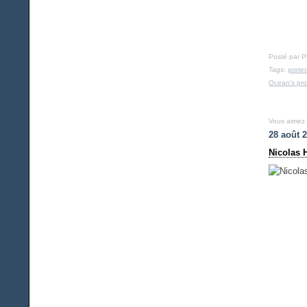
Posté par 
Tags:
prote
Ocean's pro
Vous aimez
28 août 
Nicolas 