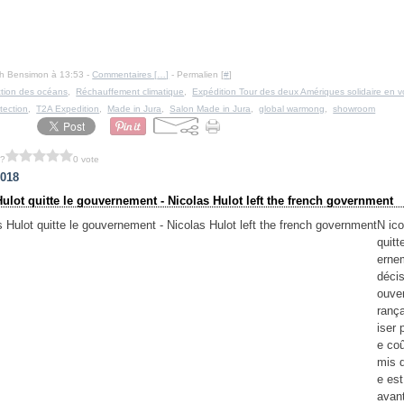
Ph Bensimon à 13:53 -
Commentaires [
…
]
- Permalien [
#
]
ction des océans
,
Réchauffement climatique
,
Expédition Tour des deux Amériques solidaire en voi
tection
,
T2A Expedition
,
Made in Jura
,
Salon Made in Jura
,
global warmong
,
showroom
 ?
0 vote
2018
Hulot quitte le gouvernement - Nicolas Hulot left the french government
N ico
quitt
erne
décis
ouve
rança
iser 
e coû
mis 
e es
avan