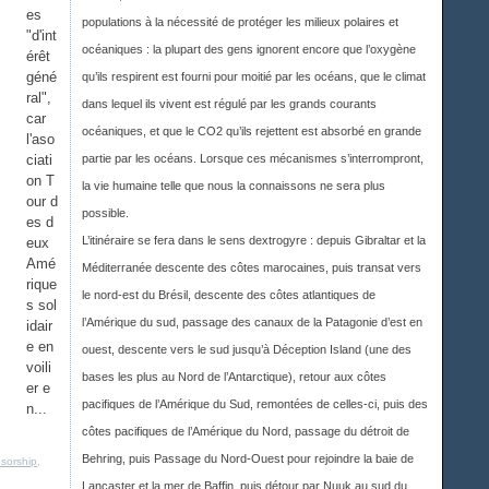
es
populations à la nécessité de protéger les milieux polaires et
"d'int
océaniques : la plupart des gens ignorent encore que l’oxygène
érêt
géné
qu’ils respirent est fourni pour moitié par les océans, que le climat
ral",
dans lequel ils vivent est régulé par les grands courants
car
océaniques, et que le CO2 qu’ils rejettent est absorbé en grande
l'aso
ciati
partie par les océans. Lorsque ces mécanismes s’interrompront,
on T
la vie humaine telle que nous la connaissons ne sera plus
our d
possible.
es d
L’itinéraire se fera dans le sens dextrogyre : depuis Gibraltar et la
eux
Amé
Méditerranée descente des côtes marocaines, puis transat vers
rique
le nord-est du Brésil, descente des côtes atlantiques de
s sol
l’Amérique du sud, passage des canaux de la Patagonie d’est en
idair
e en
ouest, descente vers le sud jusqu’à Déception Island (une des
voili
bases les plus au Nord de l’Antarctique), retour aux côtes
er e
pacifiques de l’Amérique du Sud, remontées de celles-ci, puis des
n...
côtes pacifiques de l’Amérique du Nord, passage du détroit de
Behring, puis Passage du Nord-Ouest pour rejoindre la baie de
sorship
,
Lancaster et la mer de Baffin, puis détour par Nuuk au sud du