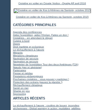
Croisière en voilier en Croatie Vodice - Opatija AR avril 2016
Croisière en voilier de Kos à Athènes via Santorin, octobre 2015
CATÉGORIES PRINCIPALES
Agenda des conférences
Aidez l'expédition, aidez l'Océan. Faites un don !
Croisières... en attendant le départ
Cuisine à bord
Divers
Droit maritime et océanique
Le réchauffement à l'œuvre
Migrants
Migrations climatiques
Navigation de secours
Navigation se secours
Newsletter de l'expédition Tour des deux Amériques (T2A)
Nœuds (mer et alpinisme)
Partenaires
Presse et médias
Prestations pédagogiques
Prochaines croisières... vous pouvez y participer !
Protection des océans (sauvez la planète !)
Réchauffement climatique
Santé en mer
Shame on you
Sponsoring
ARTICLES RÉCENTS
Le réchauffement à l'œuvre : coulées de boues, incendies,
sécheresses - Global warming in action: mudslides, wildfires,