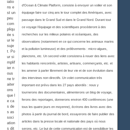
iatio
d'Ocean & Climate Platform, consiste à envoyer un voilier et son
ns e
st un
équipage faire sur cinq ans le tour complet des Amériques, avec
peu
passage dans le Grand Sud et dans le Grand Nord. Durant tout
com
ce voyage l’équipage et des scientifiques procéderont à des
pliqu
ée s
recherches sur les milieux polaires et océaniques, des
ur le
observations (notamment en ce qui concerne les animaux marins
suje
et la pollution lumineuse) et des prélèvements : micro-algues,
t. Po
planctons, etc. Un second volet consistera à nouer des liens avec
ur si
mplif
les habitants rencontrés, artistes, artisans, commerçants, etc. et
ier n
les amener à parler librement de leur vie et de son évolution dans
ous
des interviews non-directifs. Un volet communication très
ne tr
aiter
important est prévu dans les 27 pays abordés : nous y
ons
tournerons des documentaires, alimenterons un blog de voyage,
que l
ferons des reportages, donnerons environ 400 conférences (une
e ca
s de
tous les quatre jours en moyenne), écrirons des livres avec des
s as
photos à partir du journal de bord, essayerons de faire publier des
soci
articles dans la presse locale et nationale des pays où nous
ation
s dit
serons, etc. Le but de cette communication est de sensibiliser les