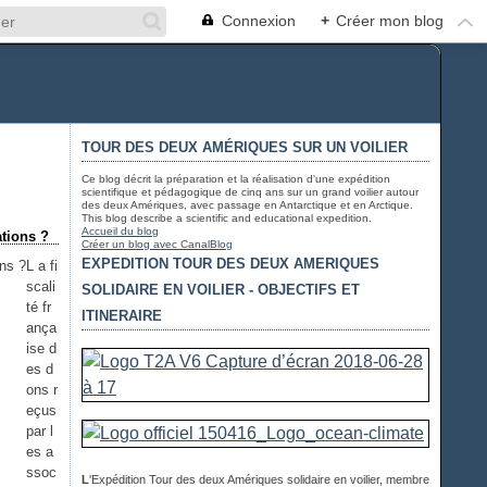
Connexion
+
Créer mon blog
TOUR DES DEUX AMÉRIQUES SUR UN VOILIER
Ce blog décrit la préparation et la réalisation d'une expédition
scientifique et pédagogique de cinq ans sur un grand voilier autour
des deux Amériques, avec passage en Antarctique et en Arctique.
This blog describe a scientific and educational expedition.
Accueil du blog
ations ?
Créer un blog avec CanalBlog
EXPEDITION TOUR DES DEUX AMERIQUES
L a fi
scali
SOLIDAIRE EN VOILIER - OBJECTIFS ET
té fr
ITINERAIRE
ança
ise d
es d
ons r
eçus
par l
es a
ssoc
L
'Expédition Tour des deux Amériques solidaire en voilier, membre