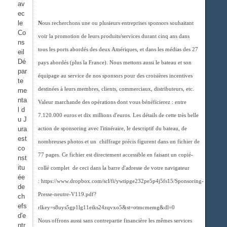
av
ec
le
N
ous recherchons une ou plusieurs entreprises sponsors souhaitant
Co
voir la promotion de leurs produits/services durant cinq ans dans
ns
tous les ports abordés des deux Amériques, et dans les médias des 27
eil
Dé
pays abordés (plus la France). Nous mettons aussi le bateau et son
par
équipage au service de nos sponsors pour des croisières incentives
te
destinées à leurs membres, clients, commerciaux, distributeurs, etc.
me
nta
Valeur marchande des opérations dont vous bénéficierez : entre
l d
7.120.000 euros et dix millions d'euros. Les détails de cette très belle
u J
ura
action de sponsoring avec l'itinéraire, le descriptif du bateau, de
est
nombreuses photos et un chiffrage précis figurent dans un fichier de
co
77 pages. Ce fichier est directement accessible en faisant un copié-
nst
itu
collé complet de ceci dans la barre d'adresse de votre navigateur
ée
: https://www.dropbox.com/scl/fi/ywtipge232pe5p4j5fs15/Sponsoring-
de
Presse-neutre-V119.pdf?
ch
efs
rlkey=s8uys5gp1lg11eiks24zqvxo5&st=otmcmemg&dl=0
d'e
Nous offrons aussi sans contrepartie financière les mêmes services
ntr