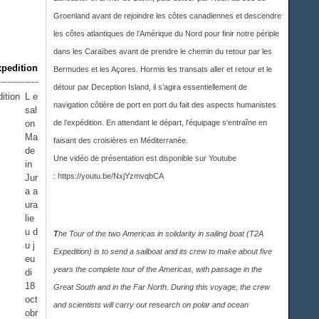
Groenland avant de rejoindre les côtes canadiennes et descendre
les côtes atlantiques de l’Amérique du Nord pour finir notre périple
dans les Caraïbes avant de prendre le chemin du retour par les
xpedition
Bermudes et les Açores. Hormis les transats aller et retour et le
détour par Deception Island, il s’agira essentiellement de
L e
navigation côtière de port en port du fait des aspects humanistes
sal
on
de l’expédition. En attendant le départ, l'équipage s'entraîne en
Ma
faisant des croisières en Méditerranée.
de
Une vidéo de présentation est disponible sur Youtub
e
in
:
https://youtu.be/NxjYzmvqbCA
Jur
a a
ura
lie
u d
T
he Tour of the two Americas in solidarity in sailing boat (T2A
u j
Expedition) is to send a sailboat and its crew to make about five
eu
years the complete tour of the Americas, with passage in the
di
18
Great South and in the Far North. During this voyage, the crew
oct
and scientists will carry out research on polar and ocean
obr