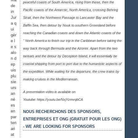
peaceful coasts of South America, rising from these, then the
de
Pacific coasts of the Antarctic, North America, crossing Behring
in
Jur
Strait, then the Northwest Passage to Lancaster Bay and the
a q
Baffin Sea, then detour by Nuuk to southern Greenland before
ui
reaching the Canadian coasts and down the Atlantic coasts of the
gèr
e l
" North America to finish our trip in the Caribbean before taking the
e s
way back through Bermuda and the Azores. Apart from the two
alo
tansats and the detour by Deception Island, it will essentially be
n d
ep
coastal shipping from port to port due to the humanistic aspects of
uis
the expedition. While waiting for the departure, the crew trains by
plu
making cruises in the Mediterranean.
sie
urs
A presentation video is available on
an
né
Youtube:
https://youtu.be/NxjYzmvqbCA
es
en
NOUS RECHERCHONS DES SPONSORS,
par
ENTREPRISES ET ONG (GRATUIT POUR LES ONG)
ten
- WE ARE LOOKING FOR SPONSORS
ari
at