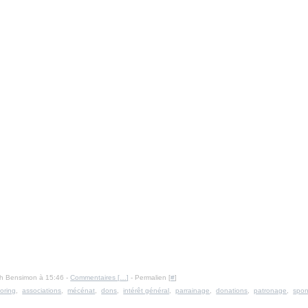
Ph Bensimon à 15:46 -
Commentaires [
…
]
- Permalien [
#
]
oring
,
associations
,
mécénat
,
dons
,
intérêt général
,
parrainage
,
donations
,
patronage
,
spon