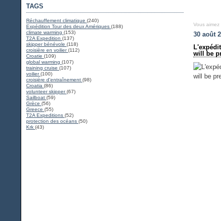
TAGS
Réchauffement climatique
(240)
Vous aimez
Expédition Tour des deux Amériques
(188)
climate warming
(153)
30 août 
T2A Expedition
(137)
skipper bénévole
(118)
L'expédi
croisière en voilier
(112)
will be 
Croatie
(109)
global warming
(107)
training cruise
(107)
voilier
(100)
croisière d'entraînement
(98)
Croatia
(86)
volunteer skipper
(67)
Sailboat
(59)
Grèce
(56)
Greece
(55)
T2A Expeditions
(52)
protection des océans
(50)
Krk
(43)