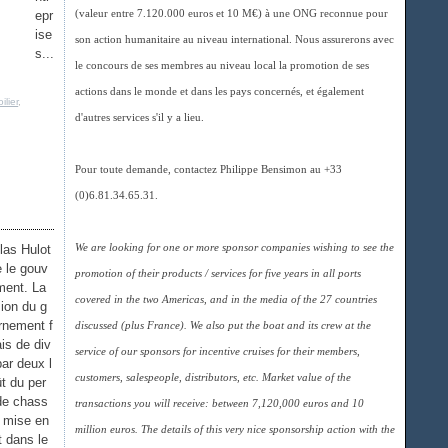
epr
(valeur entre 7.120.000 euros et 10 M€) à une ONG reconnue pour
ise
son action humanitaire au niveau international. Nous assurerons avec
s...
le concours de ses membres au niveau local la promotion de ses
actions dans le monde et dans les pays concernés, et également
lier
,
d'autres services s'il y a lieu.
Pour toute demande, contactez Philippe Bensimon au +33
(0)6.81.34.65.31.
las Hulot
We are looking for one or more sponsor companies wishing to see the
e le gouv
promotion of their products / services for five years in all ports
ment. La
covered in the two Americas, and in the media of the 27 countries
ion du g
rnement f
discussed (plus France). We also put the boat and its crew at the
is de div
service of our sponsors for incentive cruises for their members,
par deux l
customers, salespeople, distributors, etc. Market value of the
t du per
de chass
transactions you will receive: between 7,120,000 euros and 10
t mise en
million euros. The details of this very nice sponsorship action with the
t dans le