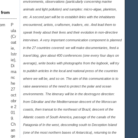
environments, observations (particularly concerning marine
animals and light pollution) and samples: micro-algae, plankton,
: from
etc. A second part will be to establish links with the inhabitants
P
encountered, artists, craftsmen, traders, etc. And lead them to
ula
speak freely about their lives and their evolution in non-directive
(Cr
interviews. A very important communication component is planned
oat
ie,
in the 27 countries covered: we will make documentaries, feed a
Istr
travel blog, give about 400 conferences (one every four days on
ie),
average), write books with photographs from the logbook, will try
Di
to publish articles in the local and national press of the countries
ma
nc
where we will be, and so on. The aim of this communication is to
he
raise awareness of the need to protect the polar and ocean
27
environments. The itinerary will be in the dextrogyre direction:
oct
obr
from Gibraltar and the Mediterranean descent of the Moroccan
e 2
coasts, then transat to the northeast of Brazil, descent of the
01
Atlantic coasts of South America, passage of the canals of the
9.
Ch
Patagonia of In the west, descending south to Deception Island
an
(one of the most northern bases of Antarctica), returning to the
ge