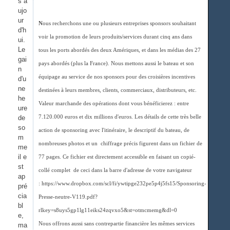
s a
ujo
ur
N
ous recherchons une ou plusieurs entreprises sponsors souhaitant
d'h
voir la promotion de leurs produits/services durant cinq ans dans
ui.
Le
tous les ports abordés des deux Amériques, et dans les médias des 27
gai
pays abordés (plus la France). Nous mettons aussi le bateau et son
n
équipage au service de nos sponsors pour des croisières incentives
d'u
ne
destinées à leurs membres, clients, commerciaux, distributeurs, etc.
he
Valeur marchande des opérations dont vous bénéficierez : entre
ure
de
7.120.000 euros et dix millions d'euros. Les détails de cette très belle
so
action de sponsoring avec l'itinéraire, le descriptif du bateau, de
m
nombreuses photos et un chiffrage précis figurent dans un fichier de
me
il e
77 pages. Ce fichier est directement accessible en faisant un copié-
st
collé complet de ceci dans la barre d'adresse de votre navigateur
ap
: https://www.dropbox.com/scl/fi/ywtipge232pe5p4j5fs15/Sponsoring-
pré
cia
Presse-neutre-V119.pdf?
bl
rlkey=s8uys5gp1lg11eiks24zqvxo5&st=otmcmemg&dl=0
e,
Nous offrons aussi sans contrepartie financière les mêmes services
ma