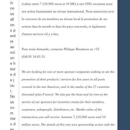
is
(valeur entre 7.120.000 euros et 10 M€) à une ONG reconnue pour
no
son action humanitaire au niveau international. Nous assurerons avec
us
all
le concours de ses membres au niveau local la promotion de ses
on
actions dans le monde et dans les pays concernés, et également
s p
d'autres services s'il y a lieu.
erd
re
au
Pour toute demande, contactez Philippe Bensimon au +33
ssi
(0)6.81.34.65.31.
un
e h
eur
We are looking for one or more sponsor companies wishing to see the
e d
e j
promotion of their products / services for five years in all ports
ou
covered in the two Americas, and in the media of the 27 countries
r.
discussed (plus France). We also put the boat and its crew at the
No
us
service of our sponsors for incentive cruises for their members,
so
customers, salespeople, distributors, etc. Market value of the
m
transactions you will receive: between 7,120,000 euros and 10
me
s d
million euros. The details of this very nice sponsorship action with the
és