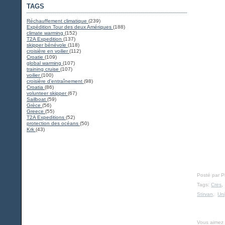
TAGS
Réchauffement climatique
(239)
Expédition Tour des deux Amériques
(188)
climate warming
(152)
T2A Expedition
(137)
skipper bénévole
(118)
croisière en voilier
(112)
Croatie
(109)
global warming
(107)
training cruise
(107)
voilier
(100)
croisière d'entraînement
(98)
Croatia
(86)
volunteer skipper
(67)
Sailboat
(59)
Grèce
(56)
Greece
(55)
T2A Expeditions
(52)
protection des océans
(50)
Krk
(43)
Posté par 
Tags:
Cres
Stirvan
,
Uni
Vous aimez