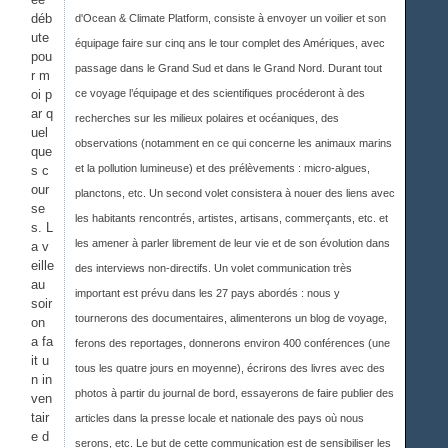
déb
d'Ocean & Climate Platform, consiste à envoyer un voilier et son
ute
équipage faire sur cinq ans le tour complet des Amériques, avec
pou
passage dans le Grand Sud et dans le Grand Nord. Durant tout
r m
oi p
ce voyage l’équipage et des scientifiques procéderont à des
ar q
recherches sur les milieux polaires et océaniques, des
uel
observations (notamment en ce qui concerne les animaux marins
que
et la pollution lumineuse) et des prélèvements : micro-algues,
s c
our
planctons, etc. Un second volet consistera à nouer des liens avec
se
les habitants rencontrés, artistes, artisans, commerçants, etc. et
s. L
les amener à parler librement de leur vie et de son évolution dans
a v
eille
des interviews non-directifs. Un volet communication très
au
important est prévu dans les 27 pays abordés : nous y
soir
tournerons des documentaires, alimenterons un blog de voyage,
on
a fa
ferons des reportages, donnerons environ 400 conférences (une
it u
tous les quatre jours en moyenne), écrirons des livres avec des
n in
photos à partir du journal de bord, essayerons de faire publier des
ven
tair
articles dans la presse locale et nationale des pays où nous
e d
serons, etc. Le but de cette communication est de sensibiliser les