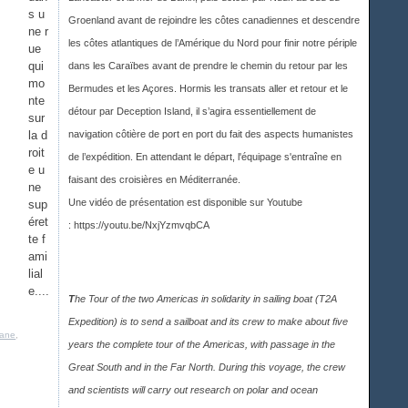
s u
Groenland avant de rejoindre les côtes canadiennes et descendre
ne r
les côtes atlantiques de l’Amérique du Nord pour finir notre périple
ue
qui
dans les Caraïbes avant de prendre le chemin du retour par les
mo
Bermudes et les Açores. Hormis les transats aller et retour et le
nte
détour par Deception Island, il s’agira essentiellement de
sur
la d
navigation côtière de port en port du fait des aspects humanistes
roit
de l’expédition. En attendant le départ, l'équipage s'entraîne en
e u
faisant des croisières en Méditerranée.
ne
Une vidéo de présentation est disponible sur Youtub
e
sup
éret
:
https://youtu.be/NxjYzmvqbCA
te f
ami
lial
e....
T
he Tour of the two Americas in solidarity in sailing boat (T2A
Expedition) is to send a sailboat and its crew to make about five
kane
,
years the complete tour of the Americas, with passage in the
Great South and in the Far North. During this voyage, the crew
and scientists will carry out research on polar and ocean