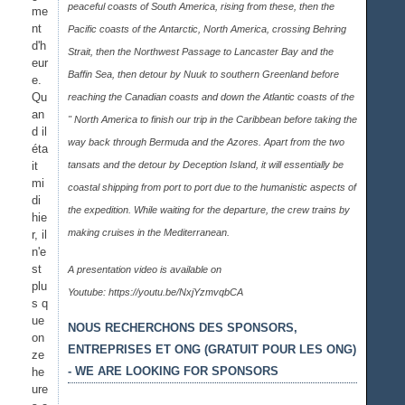
peaceful coasts of South America, rising from these, then the
me
nt
Pacific coasts of the Antarctic, North America, crossing Behring
d'h
Strait, then the Northwest Passage to Lancaster Bay and the
eur
Baffin Sea, then detour by Nuuk to southern Greenland before
e.
Qu
reaching the Canadian coasts and down the Atlantic coasts of the
an
" North America to finish our trip in the Caribbean before taking the
d il
way back through Bermuda and the Azores. Apart from the two
éta
it
tansats and the detour by Deception Island, it will essentially be
mi
coastal shipping from port to port due to the humanistic aspects of
di
the expedition. While waiting for the departure, the crew trains by
hie
making cruises in the Mediterranean.
r, il
n'e
st
A presentation video is available on
plu
Youtube:
https://youtu.be/NxjYzmvqbCA
s q
ue
NOUS RECHERCHONS DES SPONSORS,
on
ENTREPRISES ET ONG (GRATUIT POUR LES ONG)
ze
- WE ARE LOOKING FOR SPONSORS
he
ure