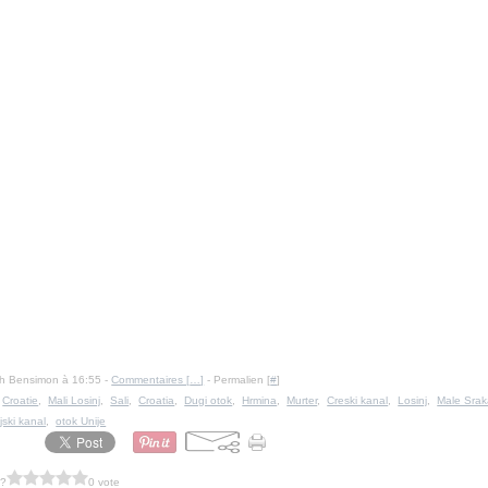
Ph Bensimon à 16:55 -
Commentaires [
…
]
- Permalien [
#
]
,
Croatie
,
Mali Losinj
,
Sali
,
Croatia
,
Dugi otok
,
Hrmina
,
Murter
,
Creski kanal
,
Losinj
,
Male Sra
jski kanal
,
otok Unije
 ?
0 vote