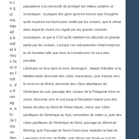
e c
populations à la nécessité de protéger les milieux polaires et
e q
ui
océaniques : la plupart des gens ignorent encore que l’oxygène
ma
qu’ils respirent est fourni pour moitié par les océans, que le climat
nqu
dans lequel ils vivent est régulé par les grands courants
ait
à b
océaniques, et que le CO2 qu’ils rejettent est absorbé en grande
ord
partie par les océans. Lorsque ces mécanismes s’interrompront,
et il
la vie humaine telle que nous la connaissons ne sera plus
nou
possible.
s fa
ut d
L’itinéraire se fera dans le sens dextrogyre : depuis Gibraltar et la
es f
Méditerranée descente des côtes marocaines, puis transat vers
ruit
le nord-est du Brésil, descente des côtes atlantiques de
s, d
u fr
l’Amérique du sud, passage des canaux de la Patagonie d’est en
om
ouest, descente vers le sud jusqu’à Déception Island (une des
ag
bases les plus au Nord de l’Antarctique), retour aux côtes
e, e
tc.
pacifiques de l’Amérique du Sud, remontées de celles-ci, puis des
Je t
côtes pacifiques de l’Amérique du Nord, passage du détroit de
rou
Behring, puis Passage du Nord-Ouest pour rejoindre la baie de
ve
dan
Lancaster et la mer de Baffin, puis détour par Nuuk au sud du