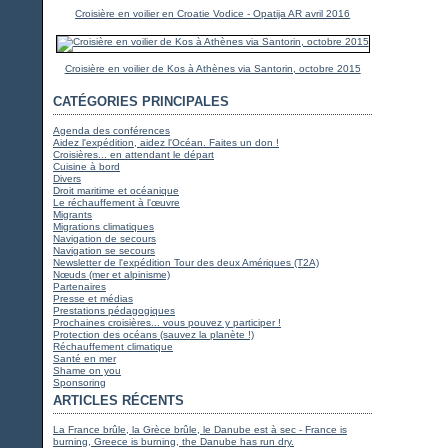
Croisière en voilier en Croatie Vodice - Opatija AR avril 2016
Croisière en voilier de Kos à Athènes via Santorin, octobre 2015
CATÉGORIES PRINCIPALES
Agenda des conférences
Aidez l'expédition, aidez l'Océan. Faites un don !
Croisières... en attendant le départ
Cuisine à bord
Divers
Droit maritime et océanique
Le réchauffement à l'œuvre
Migrants
Migrations climatiques
Navigation de secours
Navigation se secours
Newsletter de l'expédition Tour des deux Amériques (T2A)
Nœuds (mer et alpinisme)
Partenaires
Presse et médias
Prestations pédagogiques
Prochaines croisières... vous pouvez y participer !
Protection des océans (sauvez la planète !)
Réchauffement climatique
Santé en mer
Shame on you
Sponsoring
ARTICLES RÉCENTS
La France brûle, la Grèce brûle, le Danube est à sec - France is
burning, Greece is burning, the Danube has run dry.