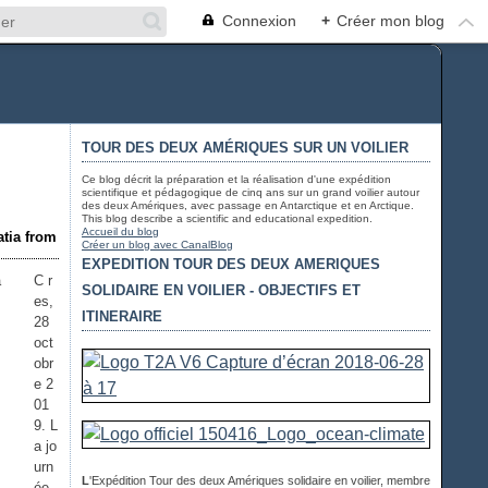
Connexion
+
Créer mon blog
TOUR DES DEUX AMÉRIQUES SUR UN VOILIER
Ce blog décrit la préparation et la réalisation d'une expédition
scientifique et pédagogique de cinq ans sur un grand voilier autour
des deux Amériques, avec passage en Antarctique et en Arctique.
This blog describe a scientific and educational expedition.
Accueil du blog
atia from
Créer un blog avec CanalBlog
EXPEDITION TOUR DES DEUX AMERIQUES
C r
SOLIDAIRE EN VOILIER - OBJECTIFS ET
es,
ITINERAIRE
28
oct
obr
e 2
01
9. L
a jo
urn
L
'Expédition Tour des deux Amériques solidaire en voilier, membre
ée