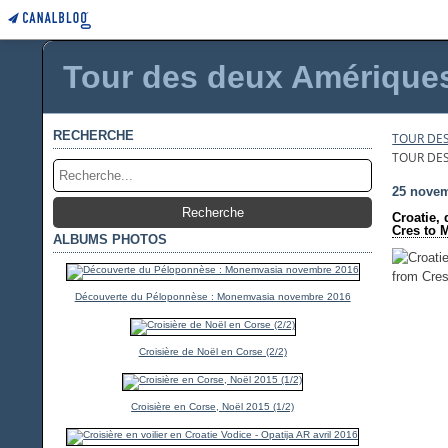
Tour des deux Amériques 
RECHERCHE
TOUR DES
TOUR DES
25 nove
Croatie,
Cres to M
ALBUMS PHOTOS
Découverte du Péloponnèse : Monemvasia novembre 2016
Croisière de Noël en Corse (2/2)
Croisière en Corse, Noël 2015 (1/2)