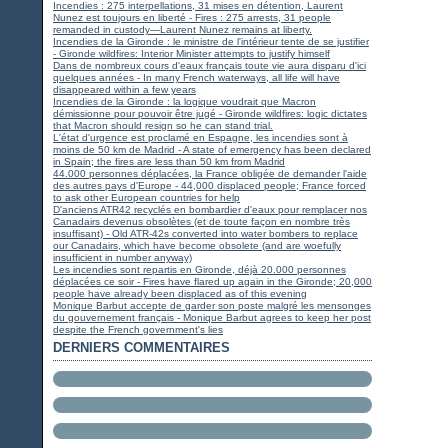
Incendies : 275 interpellations, 31 mises en détention, Laurent
Nunez est toujours en liberté - Fires : 275 arrests, 31 people
remanded in custody—Laurent Nunez remains at liberty.
Incendies de la Gironde : le ministre de l'intérieur tente de se justifier
- Gironde wildfires: Interior Minister attempts to justify himself
Dans de nombreux cours d'eaux français toute vie aura disparu d'ici
quelques années - In many French waterways, all life will have
disappeared within a few years
Incendies de la Gironde : la logique voudrait que Macron
démissionne pour pouvoir être jugé - Gironde wildfires: logic dictates
that Macron should resign so he can stand trial.
L'état d'urgence est proclamé en Espagne, les incendies sont à
moins de 50 km de Madrid - A state of emergency has been declared
in Spain; the fires are less than 50 km from Madrid
44.000 personnes déplacées, la France obligée de demander l'aide
des autres pays d'Europe - 44,000 displaced people; France forced
to ask other European countries for help
D'anciens ATR42 recyclés en bombardier d'eaux pour remplacer nos
Canadairs devenus obsolètes (et de toute façon en nombre très
insuffisant) - Old ATR-42s converted into water bombers to replace
our Canadairs, which have become obsolete (and are woefully
insufficient in number anyway)
Les incendies sont repartis en Gironde, déjà 20.000 personnes
déplacées ce soir - Fires have flared up again in the Gironde; 20,000
people have already been displaced as of this evening
Monique Barbut accepte de garder son poste malgré les mensonges
du gouvernement français - Monique Barbut agrees to keep her post
despite the French government's lies
DERNIERS COMMENTAIRES