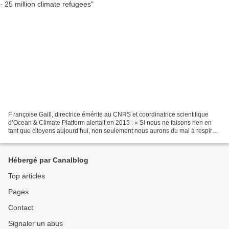
F rançoise Gaill, directrice émérite au CNRS et coordinatrice scientifique
d’Ocean & Climate Platform alertait en 2015 : « Si nous ne faisons rien en
tant que citoyens aujourd’hui, non seulement nous aurons du mal à respirer,
par exemple, mais les générations...
Hébergé par Canalblog
Top articles
Pages
Contact
Signaler un abus