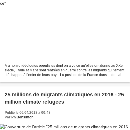
A u nom d’idéologies populistes dont on a vu ce qu’elles ont donné au XXe
siècle, l’Italie et Malte sont rentrées en guerre contre les migrants qui tentent
d’échapper à l’enfer de leurs pays. La position de la France dans le domaine
est plus qu’ambiguë...
25 millions de migrants climatiques en 2016 - 25
million climate refugees
Publié le 06/04/2018 à 00:48
Par
Ph Bensimon