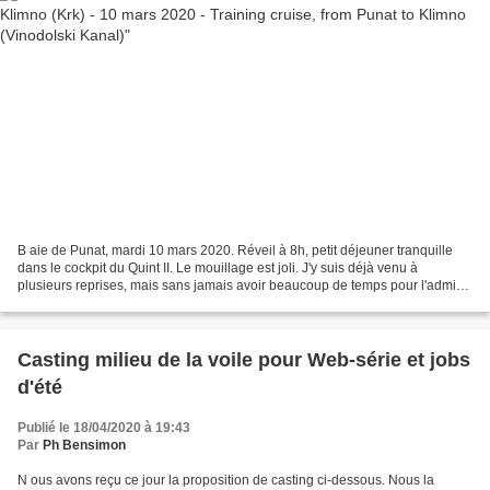
B aie de Punat, mardi 10 mars 2020. Réveil à 8h, petit déjeuner tranquille
dans le cockpit du Quint II. Le mouillage est joli. J'y suis déjà venu à
plusieurs reprises, mais sans jamais avoir beaucoup de temps pour l'admirer
de jour. A 9h30 nous plions...
Casting milieu de la voile pour Web-série et jobs
d'été
Publié le 18/04/2020 à 19:43
Par
Ph Bensimon
N ous avons reçu ce jour la proposition de casting ci-dessous. Nous la