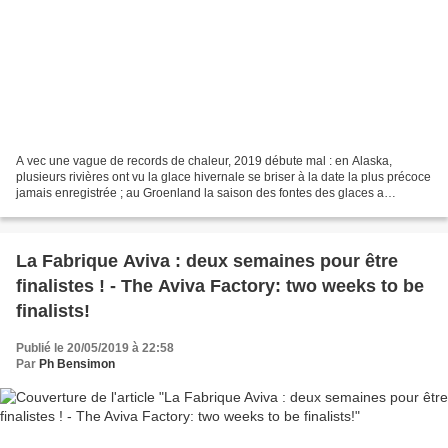
A vec une vague de records de chaleur, 2019 débute mal : en Alaska,
plusieurs rivières ont vu la glace hivernale se briser à la date la plus précoce
jamais enregistrée ; au Groenland la saison des fontes des glaces a
commencé un mois plus tôt que d’habitude,...
La Fabrique Aviva : deux semaines pour être
finalistes ! - The Aviva Factory: two weeks to be
finalists!
Publié le 20/05/2019 à 22:58
Par
Ph Bensimon