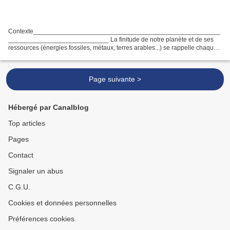
Contexte____________________________________________________
____________________________ La finitude de notre planète et de ses
ressources (énergies fossiles, métaux, terres arables...) se rappelle chaque
jour davantage à nous, comme les impacts du...
Page suivante >
Hébergé par Canalblog
Top articles
Pages
Contact
Signaler un abus
C.G.U.
Cookies et données personnelles
Préférences cookies