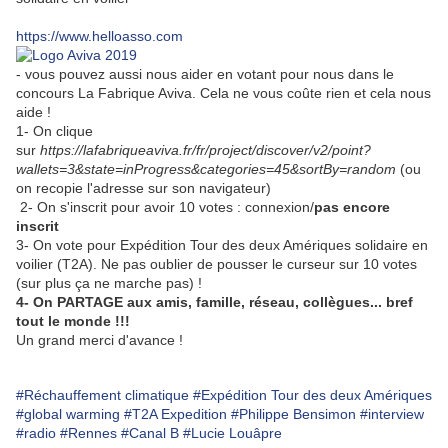
https://www.helloasso.com
- vous pouvez aussi nous aider en votant pour nous dans le
concours La Fabrique Aviva. Cela ne vous coûte rien et cela nous
aide !
1- On clique
sur
https://lafabriqueaviva.fr/fr/project/discover/v2/point?
wallets=3&state=inProgress&categories=45&sortBy=random
(ou
on recopie l'adresse sur son navigateur)
2- On s'inscrit pour avoir 10 votes : connexion/
pas encore
inscrit
3- On vote pour Expédition Tour des deux Amériques solidaire en
voilier (T2A). Ne pas oublier de pousser le curseur sur 10 votes
(sur plus ça ne marche pas) !
4- On PARTAGE aux amis, famille, réseau, collègues... bref
tout le monde !!!
Un grand merci d'avance !
#Réchauffement climatique
#Expédition Tour des deux Amériques
#global warming
#T2A Expedition
#Philippe Bensimon
#interview
#radio
#Rennes
#Canal B
#Lucie Louâpre