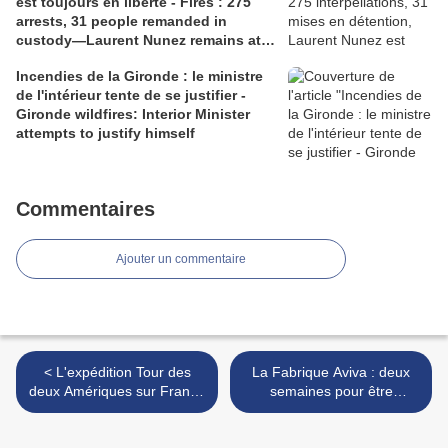
est toujours en liberté - Fires : 275
arrests, 31 people remanded in
custody—Laurent Nunez remains at
liberty.
Incendies de la Gironde : le ministre
de l'intérieur tente de se justifier -
Gironde wildfires: Interior Minister
attempts to justify himself
Commentaires
Ajouter un commentaire
< L'expédition Tour des
La Fabrique Aviva : deux
deux Amériques sur France
semaines pour être
3 - 30 avril 2019 - T2A
finalistes ! - The Aviva
expedition on France 3
Factory: two weeks to be