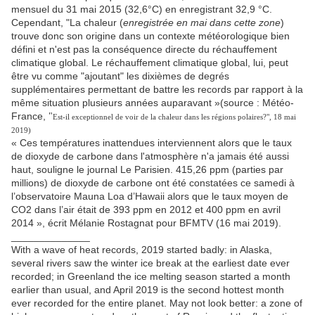
mensuel du 31 mai 2015 (32,6°C) en enregistrant 32,9 °C.
Cependant, "
La chaleur (
enregistrée en mai dans cette zone
)
trouve donc son origine dans un contexte météorologique bien
défini et n'est pas la conséquence directe du réchauffement
climatique global. Le réchauffement climatique global, lui, peut
être vu comme "ajoutant" les dixièmes de degrés
supplémentaires permettant de battre les records par rapport à la
même situation plusieurs années auparavant »(source : Météo-
France,
"
Est-il exceptionnel de voir de la chaleur dans les régions polaires?", 18 mai
2019)
« Ces températures inattendues interviennent alors que le taux
de dioxyde de carbone dans l'atmosphère n'a jamais été aussi
haut, souligne le journal Le Parisien. 415,26 ppm (parties par
millions) de dioxyde de carbone ont été constatées ce samedi à
l’observatoire Mauna Loa d’Hawaii alors que le taux moyen de
CO2 dans l’air était de 393 ppm en 2012 et 400 ppm en avril
2014 », écrit Mélanie Rostagnat pour BFMTV (16 mai 2019).
______________
With a wave of heat records, 2019 started badly: in Alaska,
several rivers saw the winter ice break at the earliest date ever
recorded; in Greenland the ice melting season started a month
earlier than usual, and April 2019 is the second hottest month
ever recorded for the entire planet. May not look better: a zone of