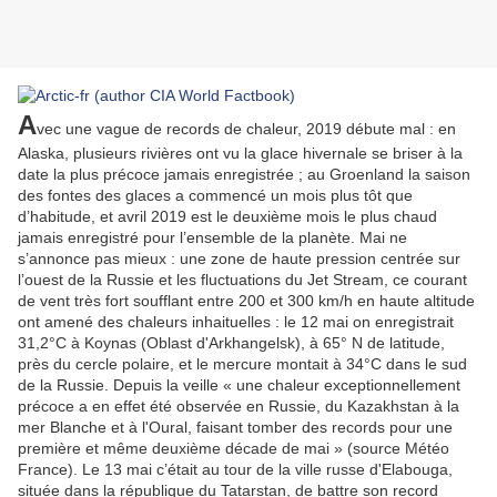
A
vec une vague de records de chaleur, 2019 débute mal : en
Alaska, plusieurs rivières ont vu la glace hivernale se briser à la
date la plus précoce jamais enregistrée ; au Groenland la saison
des fontes des glaces a commencé un mois plus tôt que
d’habitude, et avril 2019 est le deuxième mois le plus chaud
jamais enregistré pour l’ensemble de la planète. Mai ne
s’annonce pas mieux : une zone de haute pression centrée sur
l’ouest de la Russie et les fluctuations du Jet Stream, ce courant
de vent très fort soufflant entre 200 et 300 km/h en haute altitude
ont amené des chaleurs inhaituelles : le 12 mai on enregistrait
31,2°C à Koynas (Oblast d'Arkhangelsk), à 65° N de latitude,
près du cercle polaire, et le mercure montait à 34°C dans le sud
de la Russie. Depuis la veille « une chaleur exceptionnellement
précoce a en effet été observée en Russie, du Kazakhstan à la
mer Blanche et à l'Oural, faisant tomber des records pour une
première et même deuxième décade de mai » (source Météo
France). Le 13 mai c’était au tour de la ville russe d'Elabouga,
située dans la république du Tatarstan, de battre son record