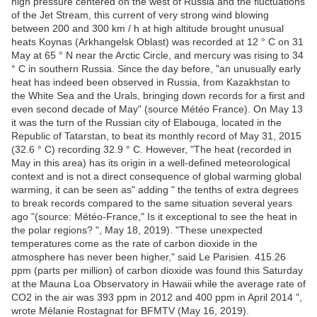
high pressure centered on the west of Russia and the fluctuations
of the Jet Stream, this current of very strong wind blowing
between 200 and 300 km / h at high altitude brought unusual
heats Koynas (Arkhangelsk Oblast) was recorded at 12 ° C on 31
May at 65 ° N near the Arctic Circle, and mercury was rising to 34
° C in southern Russia. Since the day before, "an unusually early
heat has indeed been observed in Russia, from Kazakhstan to
the White Sea and the Urals, bringing down records for a first and
even second decade of May" (source Météo France). On May 13
it was the turn of the Russian city of Elabouga, located in the
Republic of Tatarstan, to beat its monthly record of May 31, 2015
(32.6 ° C) recording 32.9 ° C. However, "The heat (recorded in
May in this area) has its origin in a well-defined meteorological
context and is not a direct consequence of global warming global
warming, it can be seen as" adding " the tenths of extra degrees
to break records compared to the same situation several years
ago "(source: Météo-France," Is it exceptional to see the heat in
the polar regions? ", May 18, 2019). "These unexpected
temperatures come as the rate of carbon dioxide in the
atmosphere has never been higher," said Le Parisien. 415.26
ppm (parts per million) of carbon dioxide was found this Saturday
at the Mauna Loa Observatory in Hawaii while the average rate of
CO2 in the air was 393 ppm in 2012 and 400 ppm in April 2014 ",
wrote Mélanie Rostagnat for BFMTV (May 16, 2019).