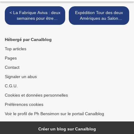
< La Fabrique Aviva : deux
Expédition Tour des deux
semaines pour être
Amériques au Salon
finalistes ! - The Aviva
CleanTech - Annecy 19-22
Factory: two weeks to be
juin - T2A Expedition at
finalists!
International CleanTech
Hébergé par Canalblog
Week >
Top articles
Pages
Contact
Signaler un abus
C.G.U.
Cookies et données personnelles
Préférences cookies
Voir le profil de Ph Bensimon sur le portail Canalblog
Créer un blog sur Canalblog