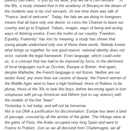
parents told them, "If you do not work, you will be a civil servant! ". In
the 90s, a study showed that in the academy of Besançon the dream of
the students was to be civil servants. At one time there was talk of
"France, land of welcome". Today, the fate we are doing to foreigners
means that all have only one desire: to cross the Channel to leave our
country and go to England. Values, images, ways of being and acting,
ways of thinking evolve. Even the motto of our country "Freedom,
Equality, Fraternity" has lost its meaning: a study has shown that
young people understand only one of these three words. Nobody knows
what brings us together, for one good reason: national identity does not
exist, outside the legal framework. Even language, which could unite
us, is a concept that has had to be imposed by force, to the detriment
of local languages ​​such as Occitan, Basque or Breton. And again,
despite Malherbe, the French language is not frozen. Neither are our
tastes fixed, any more than our canons of beauty: the French women of
the Middle Ages were to have a high forehead, those of Rubens to be
plump, those of the 30s to look like boys, before becoming again in turn
voluptuous with pin-up American and filiform (not to say anemic) with
the models of the line "bean".
Yesterday is not today, and will not be tomorrow.
Nor is our DNA a justification for discrimination: Europe has been a land
of passage, crossed by all the armies of the globe. The Vikings were at
the gates of Paris, the Arabs occupied very long Spain and went to
France to Poitiers. Just as we all descend from Charlemagne, we all