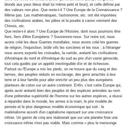
blonds aux yeux bleus était lui même petit et brun), et celle définie par
des valeurs non plus. Que reste-t-il ? Une Europe de la Connaissance ?
Même pas. Les mathématiques, l'astronomie, etc. ont été importées
des civilisations arabes, les pâtes et la poudre à canon viennent des
Chinois, etc.
Que reste-t-il alors ? Une Europe de l'Histoire, dont nous pourrions être
fiers, fiers d'être Européens ? Souvenons-nous. Sur notre sol, nous
avons créé les deux Guerres mondiales, nous avons créé les guerres
de religion, l'inquisition, brûlé vifs les sorcières et les roux ; à l'étranger
nous avons exporté les croisades, la variole, anéanti les civilisations
d'Amérique du nord et d'Amérique du sud au prix d'un vaste génocide,
tout cela guidés par un appétit inextinguible d'or et de richesses.
Partout ou l'Europe a mis les pieds, on ne trouve que du sang et des
larmes, des peuples réduits en esclavage, des gens arrachés à leur
terre et à leur famille pour aller enrichir un peu plus des européens
planteurs de coton sur un autre continent. Enfin, c'est cette Europe qui,
après avoir anéanti bien des peuples et des espèces animales au nom
d'une prétendue supériorité de l'homme sur les autres espèces, a réussi
à répandre dans le monde, les armes à la main, le pire modèle de
pensée et le plus dangereux modèle économique qui soit : le
matérialisme assorti d'un capitalisme reposant sur une croissance
infinie. Un gamin de cinq ans réaliserait que sur une planète finie une
croissance infinie n'est pas viable. Mais comme « plus le mensonge