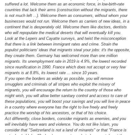
suffered a lot. Welcome them as an economic force, in low-birth-rate
countries that lack their arms (construction without the migrants, there
is not much left ...). Welcome them as consumers, without whom your
businesses would not run. Welcome them as carriers of new ideas, in a
continent that is desperately old. Welcome them like doctors, dentists
who will repopulate the medical deserts that will eventually kill you.
Look at the Lepers and Cayatte surveys, and twist the misconception
that there is a link between immigrant rates and crime. Strain the
populist politicians' ideas that migrants steal your jobs: it's the opposite,
they create them. Germany has welcomed more than one million
migrants. Its unemployment rate in 2019 is 4.9%, the lowest recorded
since reunification in 1990. France which does not accept or very few
migrants is at 8.8%, its lowest rate ... since 10 years.
If you open the borders as widely as possible, you will remove
smugglers and criminals of all stripes who exploit the misery of
migrants, you will encourage the return to the country of those who
might wish, you will allow better sanitary control and access to care of
these populations, you will boost your savings and you will live in peace
in a country where everyone has the right to live freely and freely
practice the worship of his ancestors, or that of his choice.
Act differently, close borders, consider migrants as enemies, and you
will inevitably have wars and violence. You do not like Islam, you
consider that "Switzerland is not a land of minarets" or that "France is