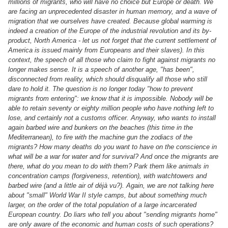
millions of migrants, who will have no choice but Europe or death. We
are facing an unprecedented disaster in human memory, and a wave of
migration that we ourselves have created. Because global warming is
indeed a creation of the Europe of the industrial revolution and its by-
product, North America - let us not forget that the current settlement of
America is issued mainly from Europeans and their slaves). In this
context, the speech of all those who claim to fight against migrants no
longer makes sense. It is a speech of another age, "has been",
disconnected from reality, which should disqualify all those who still
dare to hold it. The question is no longer today "how to prevent
migrants from entering": we know that it is impossible. Nobody will be
able to retain seventy or eighty million people who have nothing left to
lose, and certainly not a customs officer. Anyway, who wants to install
again barbed wire and bunkers on the beaches (this time in the
Mediterranean), to fire with the machine gun the zodiacs of the
migrants? How many deaths do you want to have on the conscience in
what will be a war for water and for survival? And once the migrants are
there, what do you mean to do with them? Park them like animals in
concentration camps (forgiveness, retention), with watchtowers and
barbed wire (and a little air of déjà vu?). Again, we are not talking here
about "small" World War II style camps, but about something much
larger, on the order of the total population of a large incarcerated
European country. Do liars who tell you about "sending migrants home"
are only aware of the economic and human costs of such operations?