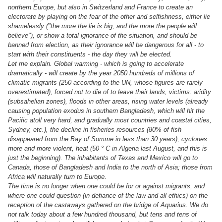
northern Europe, but also in Switzerland and France to create an
electorate by playing on the fear of the other and selfishness, either lie
shamelessly ("the more the lie is big, and the more the people will
believe"), or show a total ignorance of the situation, and should be
banned from election, as their ignorance will be dangerous for all - to
start with their constituents - the day they will be elected.
Let me explain. Global warming - which is going to accelerate
dramatically - will create by the year 2050 hundreds of millions of
climatic migrants (250 according to the UN, whose figures are rarely
overestimated), forced not to die of to leave their lands, victims: aridity
(subsahelian zones), floods in other areas, rising water levels (already
causing population exodus in southern Bangladesh, which will hit the
Pacific atoll very hard, and gradually most countries and coastal cities,
Sydney, etc.), the decline in fisheries resources (80% of fish
disappeared from the Bay of Somme in less than 30 years), cyclones
more and more violent, heat (50 ° C in Algeria last August, and this is
just the beginning). The inhabitants of Texas and Mexico will go to
Canada, those of Bangladesh and India to the north of Asia; those from
Africa will naturally turn to Europe.
The time is no longer when one could be for or against migrants, and
where one could question (in defiance of the law and all ethics) on the
reception of the castaways gathered on the bridge of Aquarius. We do
not talk today about a few hundred thousand, but tens and tens of