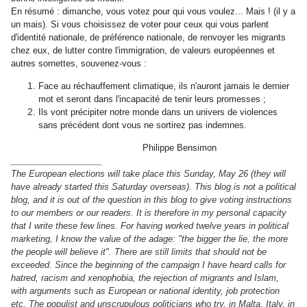
En résumé : dimanche, vous votez pour qui vous voulez... Mais ! (il y a
un mais). Si vous choisissez de voter pour ceux qui vous parlent
d'identité nationale, de préférence nationale, de renvoyer les migrants
chez eux, de lutter contre l'immigration, de valeurs européennes et
autres sornettes, souvenez-vous :
Face au réchauffement climatique, ils n'auront jamais le dernier
mot et seront dans l'incapacité de tenir leurs promesses ;
Ils vont précipiter notre monde dans un univers de violences
sans précédent dont vous ne sortirez pas indemnes.
Philippe Bensimon
___________________
The European elections will take place this Sunday, May 26 (they will
have already started this Saturday overseas). This blog is not a political
blog, and it is out of the question in this blog to give voting instructions
to our members or our readers. It is therefore in my personal capacity
that I write these few lines. For having worked twelve years in political
marketing, I know the value of the adage: "the bigger the lie, the more
the people will believe it". There are still limits that should not be
exceeded. Since the beginning of the campaign I have heard calls for
hatred, racism and xenophobia, the rejection of migrants and Islam,
with arguments such as European or national identity, job protection
etc. The populist and unscrupulous politicians who try, in Malta, Italy, in