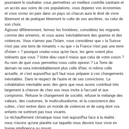
pourraient le souhaiter, vous permettrez un meilleur contrôle sanitaire et
un accès aux soins de ces populations, vous doperez vos économies
et vous vivrez en paix dans un pays où chacun aura le droit de vivre
librement et de pratiquer librement le culte de ses ancêtres, ou celui de
son choix.
Agissez différemment, fermez les frontières, considérez les migrants
comme des ennemis, et vous aurez inévitablement des guerres et des
violences. Vous n'aimez pas l'Islam, vous considérez que « la Suisse
n'est pas une terre de minarets » ou que « la France n'est pas une terre
d'Islam » ? pourquoi voulez-vous qu'en face, les gens soient plus
tolérants que vous ? Votre dieu vaut-il mieux que celui de votre voisin ?
Au nom de quoi vous permettez-vous cette opinion ? La Terre de
demain ne sera irrémédiablement plus celle d'hier, ni même celle
actuelle, et c'est aujourd'hui qu'il faut nous préparer à ces changements
inévitables. Dans le respect de l'autre et de ses convictions. La
cohabitation inévitable avec des gens que nous avons contribué très
largement à chasser de chez eux nous invite à l'accueil et aux
compromis. Refuser le changement de société, refuser le mélange des
valeurs, des coutumes, le multiculturalisme, et la coexistence des
cultes, c'est rentrer dans un monde de violences et de sang dont vos
enfants ne sortiront pas tous vivants.
Le réchauffement climatique nous met aujourd'hui face à la réalité :
nous n'avons qu'une planète sur laquelle nous devons tous vivre en
bonne intelligence ou mourir.