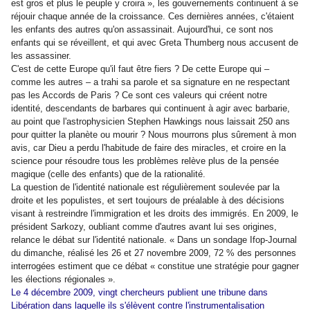
est gros et plus le peuple y croira », les gouvernements continuent à se
réjouir chaque année de la croissance. Ces dernières années, c'étaient
les enfants des autres qu'on assassinait. Aujourd'hui, ce sont nos
enfants qui se réveillent, et qui avec Greta Thumberg nous accusent de
les assassiner.
C'est de cette Europe qu'il faut être fiers ? De cette Europe qui –
comme les autres – a trahi sa parole et sa signature en ne respectant
pas les Accords de Paris ? Ce sont ces valeurs qui créent notre
identité, descendants de barbares qui continuent à agir avec barbarie,
au point que l'astrophysicien Stephen Hawkings nous laissait 250 ans
pour quitter la planète ou mourir ? Nous mourrons plus sûrement à mon
avis, car Dieu a perdu l'habitude de faire des miracles, et croire en la
science pour résoudre tous les problèmes relève plus de la pensée
magique (celle des enfants) que de la rationalité.
La question de l'identité nationale est régulièrement soulevée par la
droite et les populistes, et sert toujours de préalable à des décisions
visant à restreindre l'immigration et les droits des immigrés. En 2009, le
président Sarkozy, oubliant comme d'autres avant lui ses origines,
relance le débat sur l'identité nationale. « Dans un sondage Ifop-Journal
du dimanche
, réalisé les 26 et 27 novembre 2009, 72 % des personnes
interrogées estiment que ce débat « constitue une stratégie pour gagner
les élections régionales ».
Le 4 décembre 2009, vingt chercheurs publient une tribune dans
Libération dans laquelle ils s'élèvent contre l'instrumentalisation