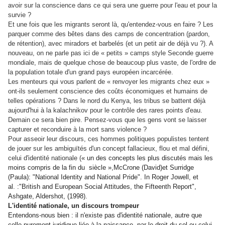
avoir sur la conscience dans ce qui sera une guerre pour l'eau et pour la
survie ?
Et une fois que les migrants seront là, qu'entendez-vous en faire ? Les
parquer comme des bêtes dans des camps de concentration (pardon,
de rétention), avec miradors et barbelés (et un petit air de déjà vu ?). A
nouveau, on ne parle pas ici de « petits » camps style Seconde guerre
mondiale, mais de quelque chose de beaucoup plus vaste, de l'ordre de
la population totale d'un grand pays européen incarcérée.
Les menteurs qui vous parlent de « renvoyer les migrants chez eux »
ont-ils seulement conscience des coûts économiques et humains de
telles opérations ? Dans le nord du Kenya, les tribus se battent déjà
aujourd'hui à la kalachnikov pour le contrôle des rares points d'eau.
Demain ce sera bien pire. Pensez-vous que les gens vont se laisser
capturer et reconduire à la mort sans violence ?
Pour asseoir leur discours, ces hommes politiques populistes tentent
de jouer sur les ambiguïtés d'un concept fallacieux, flou et mal défini,
celui d'identité nationale (
« un des concepts les plus discutés mais les
moins compris de la fin du
siècle »,
McCrone (David)et Surridge
(Paula): "National Identity and National Pride". In Roger Jowell, et
al. :"British and European Social Attitudes, the Fifteenth Report",
Ashgate, Aldershot, (1998).
L'identité nationale, un discours trompeur
Entendons-nous bien : il n'existe pas d'identité nationale, autre que
celle purement juridique liée à la naissance, par le droit du sol ou celui