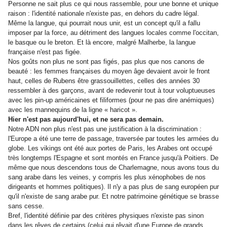
Personne ne sait plus ce qui nous rassemble, pour une bonne et unique
raison : l'identité nationale n'existe pas, en dehors du cadre légal.
Même la langue, qui pourrait nous unir, est un concept qu'il a fallu
imposer par la force, au détriment des langues locales comme l'occitan,
le basque ou le breton. Et là encore, malgré Malherbe, la langue
française n'est pas figée.
Nos goûts non plus ne sont pas figés, pas plus que nos canons de
beauté : les femmes françaises du moyen âge devaient avoir le front
haut, celles de Rubens être grassouillettes, celles des années 30
ressembler à des garçons, avant de redevenir tout à tour voluptueuses
avec les pin-up américaines et filiformes (pour ne pas dire anémiques)
avec les mannequins de la ligne « haricot ».
Hier n'est pas aujourd'hui, et ne sera pas demain.
Notre ADN non plus n'est pas une justification à la discrimination :
l'Europe a été une terre de passage, traversée par toutes les armées du
globe. Les vikings ont été aux portes de Paris, les Arabes ont occupé
très longtemps l'Espagne et sont montés en France jusqu'à Poitiers. De
même que nous descendons tous de Charlemagne, nous avons tous du
sang arabe dans les veines, y compris les plus xénophobes de nos
dirigeants et hommes politiques). Il n'y a pas plus de sang européen pur
qu'il n'existe de sang arabe pur. Et notre patrimoine génétique se brasse
sans cesse.
Bref, l'identité définie par des critères physiques n'existe pas sinon
dans les rêves de certains (celui qui rêvait d'une Europe de grands