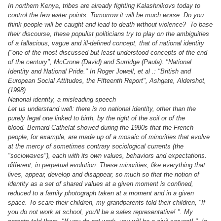
In northern Kenya, tribes are already fighting Kalashnikovs today to
control the few water points. Tomorrow it will be much worse. Do you
think people will be caught and lead to death without violence? To base
their discourse, these populist politicians try to play on the ambiguities
of a fallacious, vague and ill-defined concept, that of national identity
("one of the most discussed but least understood concepts of the end
of the century", McCrone (David) and Surridge (Paula): "National
Identity and National Pride." In Roger Jowell, et al .: "British and
European Social Attitudes, the Fifteenth Report", Ashgate, Aldershot,
(1998).
National identity, a misleading speech
Let us understand well: there is no national identity, other than the
purely legal one linked to birth, by the right of the soil or of the
blood. Bernard Cathelat showed during the 1980s that the French
people, for example, are made up of a mosaic of minorities that evolve
at the mercy of sometimes contrary sociological currents (the
"sociowaves"), each with its own values, behaviors and expectations.
different, in perpetual evolution. These minorities, like everything that
lives, appear, develop and disappear, so much so that the notion of
identity as a set of shared values ​​at a given moment is confined,
reduced to a family photograph taken at a moment and in a given
space. To scare their children, my grandparents told their children, "If
you do not work at school, you'll be a sales representative! ". My