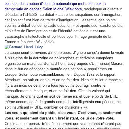
politique de la notion d'identité nationale qui met selon eux la
démocratie en danger. Selon Michel Wieviorka
, sociologue et directeur
d’études à l'EHESS, ce débat « attise les crispations sur l'immigration,
car l’objectif est bien de traiter d’immigration, l’essentiel des points
soumis à débat concerne cette question » et ajoute que l’existence d’un
ministère de l’Immigration et de l’Identité nationale « est une
catastrophe intellectuelle et politique pour l’image générale de la
France » (source : Wikipédia)
.
Je coupe court et reviens à mon propos. J'ignore ce qu'a donné la visite
à huis-clos de la douzaine de philosophes et écrivains européens
organisée ce mardi par Bernard-Henri Levy auprès d'Emmanuel Macron,
dans le but de dénoncer la montée des nationaux-populismes en
Europe. Selon toute vraisemblance, rien. Depuis 1972 et le rapport
Meadows, on sait ou on va, et on ne fait rien. Nicolas Hulot le rappelait
il y a un mois de cela, on a tous les outils pour agir contre le
réchauffement climatique, et on ne fait rien. C'est la volonté qui
manque. Je crains qu'il en soit de même ici, et que le poids de BHL,
même accompagné de grands noms de l'intelligentsia européenne, ne
soit insuffisant (« BHL, combien de divisions ? »).
Les seuls qui aient du poids, c'est vous. C'est vous, et seulement
vous, et seulement durant un bref instant, celui de votre vote.
Ce dimanche, pensez très sérieusement que vos enfants n'auront pas