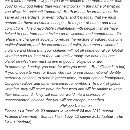
not a land of Islam"? why do you want people to be more tolerant than
you? Is your god better than your neighbor's? In the name of what do
you allow this opinion? Tomorrow's Earth will not be irretrievably the
same as yesterday's, or even today's, and it is today that we must
prepare for these inevitable changes. In respect of others and their
convictions. The unavoidable cohabitation with people that we have
helped to hunt from home invites us to welcome and compromise. To
refuse the change of society, to refuse the mixture of values, customs,
multiculturalism, and the coexistence of cults, is to enter a world of
violence and blood that your children will not all come out alive. Global
warming puts us face to face with reality today: we have only one
planet on which we must all live in good intelligence or die.
In summary: Sunday, you vote for who you want ... But! (There is a but)
If you choose to vote for those who talk to you about national identity,
preferably national, to send migrants home, to fight against immigration,
European values ​​and other nonsense, remember: 1. In front of global
warming, they will never have the last word and will be unable to keep
their promises; 2. They will rush our world into a universe of
unprecedented violence that you will not escape unscathed.
Philippe Bensimon
Photos : La "une" de 20 minutes le vendredi 24 mai 2019 (auteur :
Philippe Bensimon) ; Bernars-Henri Levy, 12 janvier 2019 (auteur : The
Nexus Institute)