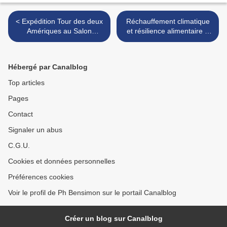
< Expédition Tour des deux
Réchauffement climatique
Amériques au Salon
et résilience alimentaire à
CleanTech - Annecy 19-22
Castelnaudary - Global
juin - T2A Expedition at
Warming and Food
International CleanTech
Resilience in Castelnaudary
Hébergé par Canalblog
Week
>
Top articles
Pages
Contact
Signaler un abus
C.G.U.
Cookies et données personnelles
Préférences cookies
Voir le profil de Ph Bensimon sur le portail Canalblog
Créer un blog sur Canalblog