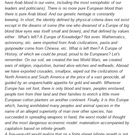
have Arab blood in our veins, including the most xenophobic of our
leaders and politicians). There is no more pure European blood than
there is pure Arab blood. And our genetic heritage is constantly
brewing. In short, the identity defined by physical criteria does not exist
except in the dreams of some (the one who dreamed of a Europe of big
blond blue eyes was itself small and brown), and that defined by values
​​either . What's left? A Europe of Knowledge? Not even. Mathematics,
astronomy, etc. were imported from Arab civilizations, pasta and
gunpowder come from Chinese, etc. What is left then? A Europe of
History, of which we could be proud, proud to be Europeans? Let's
remember. On our soil, we created the two World Wars, we created
wars of religion, inquisition, burned alive witches and redheads; Abroad
we have exported crusades, smallpox, wiped out the civilizations of
North America and South America at the price of a vast genocide, all
guided by an unquenchable appetite for gold and wealth. Wherever
Europe has set foot, there is only blood and tears, peoples enslaved,
people torn from their land and their families to enrich a little more
European cotton planters on another continent. Finally, it is this Europe
which, having annihilated many peoples and animal species in the
name of an alleged superiority of man over other species, has
succeeded in spreading weapons in hand, the worst model of thought
and the most dangerous economic model: materialism accompanied by
capitalism based on infinite growth.
A five-year-old would realize that on a finite planet infinite growth is not