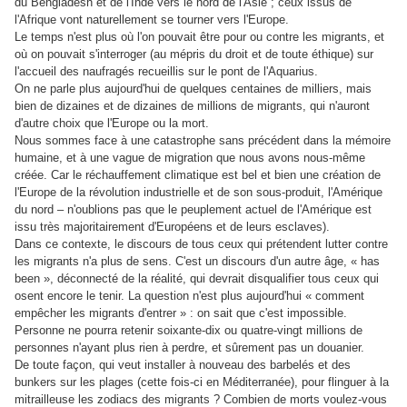
du Bengladesh et de l'Inde vers le nord de l'Asie ; ceux issus de
l'Afrique vont naturellement se tourner vers l'Europe.
Le temps n'est plus où l'on pouvait être pour ou contre les migrants, et
où on pouvait s'interroger (au mépris du droit et de toute éthique) sur
l'accueil des naufragés recueillis sur le pont de l'Aquarius.
On ne parle plus aujourd'hui de quelques centaines de milliers, mais
bien de dizaines et de dizaines de millions de migrants, qui n'auront
d'autre choix que l'Europe ou la mort.
Nous sommes face à une catastrophe sans précédent dans la mémoire
humaine, et à une vague de migration que nous avons nous-même
créée. Car le réchauffement climatique est bel et bien une création de
l'Europe de la révolution industrielle et de son sous-produit, l'Amérique
du nord – n'oublions pas que le peuplement actuel de l'Amérique est
issu très majoritairement d'Européens et de leurs esclaves).
Dans ce contexte, le discours de tous ceux qui prétendent lutter contre
les migrants n'a plus de sens. C'est un discours d'un autre âge, « has
been », déconnecté de la réalité, qui devrait disqualifier tous ceux qui
osent encore le tenir. La question n'est plus aujourd'hui « comment
empêcher les migrants d'entrer » : on sait que c'est impossible.
Personne ne pourra retenir soixante-dix ou quatre-vingt millions de
personnes n'ayant plus rien à perdre, et sûrement pas un douanier.
De toute façon, qui veut installer à nouveau des barbelés et des
bunkers sur les plages (cette fois-ci en Méditerranée), pour flinguer à la
mitrailleuse les zodiacs des migrants ? Combien de morts voulez-vous