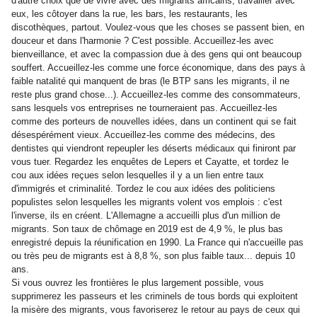
d'autre choix que de vivre avec des migrants africains, travailler avec
eux, les côtoyer dans la rue, les bars, les restaurants, les
discothèques, partout. Voulez-vous que les choses se passent bien, en
douceur et dans l'harmonie ? C'est possible. Accueillez-les avec
bienveillance, et avec la compassion due à des gens qui ont beaucoup
souffert. Accueillez-les comme une force économique, dans des pays à
faible natalité qui manquent de bras (le BTP sans les migrants, il ne
reste plus grand chose...). Accueillez-les comme des consommateurs,
sans lesquels vos entreprises ne tourneraient pas. Accueillez-les
comme des porteurs de nouvelles idées, dans un continent qui se fait
désespérément vieux. Accueillez-les comme des médecins, des
dentistes qui viendront repeupler les déserts médicaux qui finiront par
vous tuer. Regardez les enquêtes de Lepers et Cayatte, et tordez le
cou aux idées reçues selon lesquelles il y a un lien entre taux
d'immigrés et criminalité. Tordez le cou aux idées des politiciens
populistes selon lesquelles les migrants volent vos emplois : c'est
l'inverse, ils en créent. L'Allemagne a accueilli plus d'un million de
migrants. Son taux de chômage en 2019 est de 4,9 %, le plus bas
enregistré depuis la réunification en 1990. La France qui n'accueille pas
ou très peu de migrants est à 8,8 %, son plus faible taux... depuis 10
ans.
Si vous ouvrez les frontières le plus largement possible, vous
supprimerez les passeurs et les criminels de tous bords qui exploitent
la misère des migrants, vous favoriserez le retour au pays de ceux qui