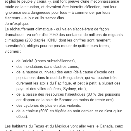
et plus le peuple y croira »), soit font preuve d'une méconnaissance
totale de la situation, et devraient être interdits d'élection, tant leur
ignorance sera dangereuse pour tous – à commencer par leurs
électeurs - le jour où ils seront élus.
Je m'explique.
Le réchauffement climatique - qui va en s'accélérant de façon
dramatique - va créer d'ici 2050 des centaines de millions de migrants
climatiques (250 d'après l'ONU, dont les chiffres sont rarement
surestimés), obligés pour ne pas mourir de quitter leurs terres,
victimes :
de l'aridité (zones subsahéliennes),
des inondations dans d'autres zones,
de la hausse du niveau des eaux (déjà cause d'exode des
populations dans le sud du Bengladesh, qui va toucher très
durement les atolls du Pacifique, et petit à petit la plupart des
pays et des villes côtières, Sydney, etc.),
de la baisse des ressources halieutiques (80 % des poissons
ont disparu de la baie de Somme en moins de trente ans),
des cyclones de plus en plus violents,
de la chaleur (50°C en Algérie en août dernier, et ce n'est qu'un
début).
Les habitants du Texas et du Mexique vont aller vers le Canada, ceux