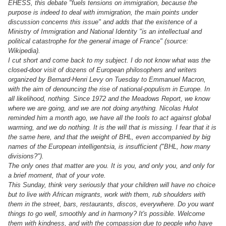
EHESS, this debate "fuels tensions on immigration, because the
purpose is indeed to deal with immigration, the main points under
discussion concerns this issue" and adds that the existence of a
Ministry of Immigration and National Identity "is an intellectual and
political catastrophe for the general image of France" (source:
Wikipedia).
I cut short and come back to my subject. I do not know what was the
closed-door visit of dozens of European philosophers and writers
organized by Bernard-Henri Levy on Tuesday to Emmanuel Macron,
with the aim of denouncing the rise of national-populism in Europe. In
all likelihood, nothing. Since 1972 and the Meadows Report, we know
where we are going, and we are not doing anything. Nicolas Hulot
reminded him a month ago, we have all the tools to act against global
warming, and we do nothing. It is the will that is missing. I fear that it is
the same here, and that the weight of BHL, even accompanied by big
names of the European intelligentsia, is insufficient ("BHL, how many
divisions?").
The only ones that matter are you. It is you, and only you, and only for
a brief moment, that of your vote.
This Sunday, think very seriously that your children will have no choice
but to live with African migrants, work with them, rub shoulders with
them in the street, bars, restaurants, discos, everywhere. Do you want
things to go well, smoothly and in harmony? It's possible. Welcome
them with kindness, and with the compassion due to people who have