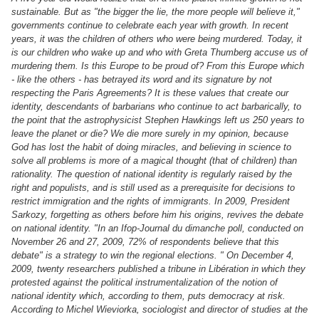
sustainable. But as "the bigger the lie, the more people will believe it,"
governments continue to celebrate each year with growth. In recent
years, it was the children of others who were being murdered. Today, it
is our children who wake up and who with Greta Thumberg accuse us of
murdering them. Is this Europe to be proud of? From this Europe which
- like the others - has betrayed its word and its signature by not
respecting the Paris Agreements? It is these values ​​that create our
identity, descendants of barbarians who continue to act barbarically, to
the point that the astrophysicist Stephen Hawkings left us 250 years to
leave the planet or die? We die more surely in my opinion, because
God has lost the habit of doing miracles, and believing in science to
solve all problems is more of a magical thought (that of children) than
rationality. The question of national identity is regularly raised by the
right and populists, and is still used as a prerequisite for decisions to
restrict immigration and the rights of immigrants. In 2009, President
Sarkozy, forgetting as others before him his origins, revives the debate
on national identity. "In an Ifop-Journal du dimanche poll, conducted on
November 26 and 27, 2009, 72% of respondents believe that this
debate" is a strategy to win the regional elections. " On December 4,
2009, twenty researchers published a tribune in Libération in which they
protested against the political instrumentalization of the notion of
national identity which, according to them, puts democracy at risk.
According to Michel Wieviorka, sociologist and director of studies at the