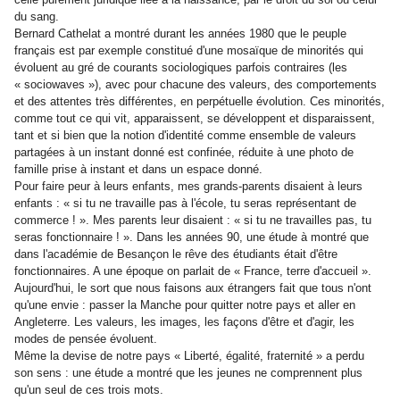
du sang.
Bernard Cathelat a montré durant les années 1980 que le peuple
français est par exemple constitué d'une mosaïque de minorités qui
évoluent au gré de courants sociologiques parfois contraires (les
« sociowaves »), avec pour chacune des valeurs, des comportements
et des attentes très différentes, en perpétuelle évolution. Ces minorités,
comme tout ce qui vit, apparaissent, se développent et disparaissent,
tant et si bien que la notion d'identité comme ensemble de valeurs
partagées à un instant donné est confinée, réduite à une photo de
famille prise à instant et dans un espace donné.
Pour faire peur à leurs enfants, mes grands-parents disaient à leurs
enfants : « si tu ne travaille pas à l'école, tu seras représentant de
commerce ! ». Mes parents leur disaient : « si tu ne travailles pas, tu
seras fonctionnaire ! ». Dans les années 90, une étude à montré que
dans l'académie de Besançon le rêve des étudiants était d'être
fonctionnaires. A une époque on parlait de « France, terre d'accueil ».
Aujourd'hui, le sort que nous faisons aux étrangers fait que tous n'ont
qu'une envie : passer la Manche pour quitter notre pays et aller en
Angleterre. Les valeurs, les images, les façons d'être et d'agir, les
modes de pensée évoluent.
Même la devise de notre pays « Liberté, égalité, fraternité » a perdu
son sens : une étude a montré que les jeunes ne comprennent plus
qu'un seul de ces trois mots.