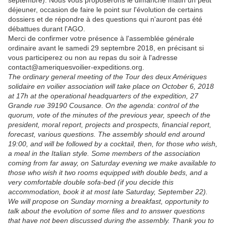
septembre). Nous vous proposerons le dimanche matin un petit
déjeuner, occasion de faire le point sur l'évolution de certains
dossiers et de répondre à des questions qui n'auront pas été
débattues durant l'AGO.
Merci de confirmer votre présence à l'assemblée générale
ordinaire avant le samedi 29 septembre 2018, en précisant si
vous participerez ou non au repas du soir à l'adresse
contact@ameriquesvoilier-expeditions.org.
The ordinary general meeting of the Tour des deux Amériques
solidaire en voilier association will take place on October 6, 2018
at 17h at the operational headquarters of the expedition, 27
Grande rue 39190 Cousance. On the agenda: control of the
quorum, vote of the minutes of the previous year, speech of the
president, moral report, projects and prospects, financial report,
forecast, various questions. The assembly should end around
19:00, and will be followed by a cocktail, then, for those who wish,
a meal in the Italian style. Some members of the association
coming from far away, on Saturday evening we make available to
those who wish it two rooms equipped with double beds, and a
very comfortable double sofa-bed (if you decide this
accommodation, book it at most late Saturday, September 22).
We will propose on Sunday morning a breakfast, opportunity to
talk about the evolution of some files and to answer questions
that have not been discussed during the assembly. Thank you to