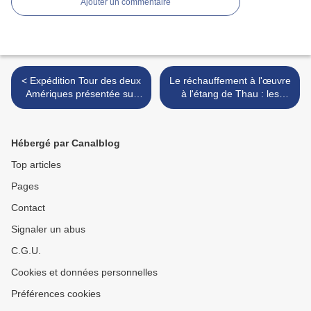
Ajouter un commentaire
< Expédition Tour des deux
Le réchauffement à l'œuvre
Amériques présentée sur
à l'étang de Thau : les
R.I.G 90.7 le 3 septembre -
huîtres n'y ont pas résisté.
T2A expedition will be on
Water warming killed
RIG 90.7 FM on Monday
oysters in the Pond of Thau
Hébergé par Canalblog
3rd
>
Top articles
Pages
Contact
Signaler un abus
C.G.U.
Cookies et données personnelles
Préférences cookies