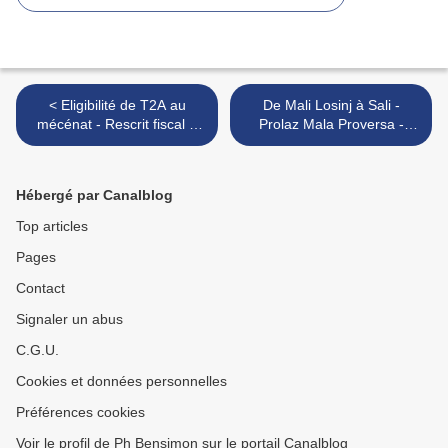
< Eligibilité de T2A au
De Mali Losinj à Sali -
mécénat - Rescrit fiscal 8
Prolaz Mala Proversa -
avril 2020 - Association
Lundi 16 mars 2020 -
d'intérêt général
Training cruise, from Mali
Losinj to Cres (Croatia) >
Hébergé par Canalblog
Top articles
Pages
Contact
Signaler un abus
C.G.U.
Cookies et données personnelles
Préférences cookies
Voir le profil de Ph Bensimon sur le portail Canalblog