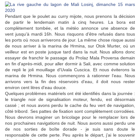
Pendant que le poulet au curry mijote, nous prenons la décision
de partir le lendemain matin à cinq heures. La bora est
complètement tombée, et la météo annonce une absence de
vent jusqu'à mardi 16h. Nous risquons d'être refusés dans tous
les ports où nous arriverons de jour. La même chose risque aussi
de nous arriver à la marina de Hrmina, sur Otok Murter, où un
veilleur est en poste jusque tard dans la nuit. Nous allons donc
essayer de franchir le passage du Prolaz Mala Proversa demain
en fin d'après-midi, pour aller dormir à Sali, avec comme solution
de repli le joli mouillage d'Uvala Cuscica. Et nous éviterons la
marina de Hrmina. Nous commençons à rationner l'eau. Nous
arrivons vers la fin des réservoirs d'eau, il doit nous rester
environ cent litres d'eau douce.
Quelques problèmes matériels ont été identifiés dans la journée :
le triangle noir de signalisation moteur, fendu, est désormais
cassé ; et nous avons perdu le cache du feu vert de navigation,
côté tribord. Ses pattes de fixation sont complètement corrodées.
Nous devrons imaginer un bricolage pour le remplacer lors de
nos prochaines navigations de nuit. Nous avons aussi perdu une
de nos sorties de boîte dorade - je suis sans doute le
responsable de cette perte. Peu après le départ, j'ai le souvenir