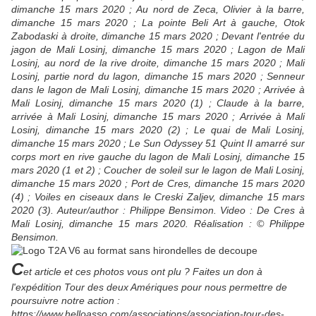
dimanche 15 mars 2020 ; Au nord de Zeca, Olivier à la barre,
dimanche 15 mars 2020 ; La pointe Beli Art à gauche, Otok
Zabodaski à droite, dimanche 15 mars 2020 ; Devant l'entrée du
jagon de Mali Losinj, dimanche 15 mars 2020 ; Lagon de Mali
Losinj, au nord de la rive droite, dimanche 15 mars 2020 ; Mali
Losinj, partie nord du lagon, dimanche 15 mars 2020 ; Senneur
dans le lagon de Mali Losinj, dimanche 15 mars 2020 ; Arrivée à
Mali Losinj, dimanche 15 mars 2020 (1) ; Claude à la barre,
arrivée à Mali Losinj, dimanche 15 mars 2020 ; Arrivée à Mali
Losinj, dimanche 15 mars 2020 (2) ; Le quai de Mali Losinj,
dimanche 15 mars 2020 ; Le Sun Odyssey 51 Quint II amarré sur
corps mort en rive gauche du lagon de Mali Losinj, dimanche 15
mars 2020 (1 et 2) ; Coucher de soleil sur le lagon de Mali Losinj,
dimanche 15 mars 2020 ; Port de Cres, dimanche 15 mars 2020
(4) ; Voiles en ciseaux dans le Creski Zaljev, dimanche 15 mars
2020 (3). Auteur/author : Philippe Bensimon. Video : De Cres à
Mali Losinj, dimanche 15 mars 2020. Réalisation : © Philippe
Bensimon.
C
et article et ces photos vous ont
plu ? Faites un don à
l'expédition Tour des deux Amériques pour nous permettre de
poursuivre notre action :
https://www.helloasso.com/associations/association-tour-des-