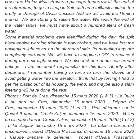
cross the Prolaz Mala Proversa passage tomorrow at the end of
the afternoon, to go to sleep in Sali, with as a fallback solution the
pretty anchorage of Uvala Cuscica. And we will avoid the Hrmina
marina. We are starting to ration the water. We reach the end of
the water tanks, we must have about a hundred liters of fresh
water.
Some material problems were identified during the day: the split
black engine warning triangle is now broken; and we have lost the
navigation light cover on the starboard side. Its mounting lugs are
completely corroded. We will have to imagine a DIY to replace it
during our next night cruises. We also lost one of our sea bream
outings - I am no doubt responsible for this loss. Shortly after
departure, I remember having to force to turn the sleeve and
avoid getting water into the aerator. I think that by forcing I had to
get the plastic out of its housing; the wind, and maybe also a slam
listening will have done the rest.
Photos : Port de Cres, dimanche 15 mars 2020 (1 à 3) ; Le Quint
II au port de Cres, dimanche 15 mars 2020 ; Départ de
Cres, dimanche 15 mars 2020 (1 et 2) ; Petit déjeuner sur le
Quinbt II dans le Creski Zaljev, dimanche 15 mars 2020 ; Voiles
en ciseaux dans le Creski Zaljev, dimanche 15 mars 2020 (1 et 2)
; L'îlot Zaglav, dimanche 15 mars 2020 ; La table à cartes est
encombrée, l'ouest d'Uvala Prascarici, dimanche 15 mars 2020
; Claude prépare le déjeuner, l'ouest d'Uvala Prascarici,