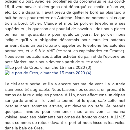
policier du port. Avec les problèmes du coronavirus lié au covid-
19, il veut savoir si des gens ont débarqué ce matin, où on va,
etc. Loïc a disparu, il avait prévu de quitter le bord au plus tard à
huit heures pour rentrer en Autriche. Nous ne sommes plus que
trois à bord, Olivier, Claude et moi. Le policier téléphone à ses
supérieurs ; la question est pour lui de savoir s'il doit nous placer
ou non en quarantaine pour quatorze jours. Le policier nous
indique qu'il y a obligation désormais pour tous les bateaux
arrivant dans un port croate d'appeler au téléphone les autorités
portuaires, et le 9 à la VHF (ce sont les capitaineries en Croatie).
Nous sommes autorisés à aller acheter du pain et de l'épicerie au
petit Market, mais nous devrons partir de suite après.
Le ciel est superbe, et il y a encore pas mal de vent. La journée
s'annonce très agréable. Nous faisons nos courses, en prenant le
temps de faire quelques photos. A 11h, nous effectuons un départ
sur garde arrière - le vent a tourné, et le quai,
safe
cette nuit
lorsque nous sommes arrivés, est devenu
no safe
. Je prends
quelques minutes pour emmener mes amis voir la marina
voisine, avec ses bâtiments bas ornés de frontons grecs. A 11h15
nous sommes de retour devant le port et nous hissons les voiles
dans la baie de Cres.