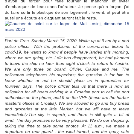
d'avoir du forcer pour faire tourner le manchon et éviter
d'embarquer de l'eau dans l'aérateur. Je pense qu'en forçant j'ai
du faire sortir le plastique de son logement ; le vent, et peut être
aussi une écoute en claquant auront fait le reste.
_________________________
Port de Cres, Sunday March 15, 2020. Wake up at 9 am by a port
police officer. With the problems of the coronavirus linked to
covid-19, he wants to know if people have landed this morning,
where we are going, etc. Loïc has disappeared; he had planned
to leave the ship no later than eight o'clock to return to Austria.
We are only three on board, Olivier, Claude and me. The
policeman telephones his superiors; the question is for him to
know whether or not he should place us in quarantine for
fourteen days. The police officer tells us that there is now an
obligation for all boats arriving in a Croatian port to call the port
authorities on the phone, and 9 on the VHF (these are the harbor
master's offices in Croatia). We are allowed to go and buy bread
and groceries at the little Market, but we will have to leave
immediately.The sky is superb, and there is still quite a bit of
wind. The day promises to be very pleasant. We do our shopping,
taking the time to take some photos. At 11 a.m., we made a
departure on rear guard - the wind turned, and the quay, safe