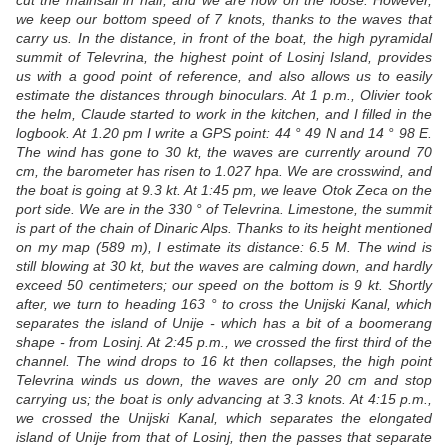
cut the mainsail in half, and we are now on the loose. However,
we keep our bottom speed of 7 knots, thanks to the waves that
carry us. In the distance, in front of the boat, the high pyramidal
summit of Televrina, the highest point of Losinj Island, provides
us with a good point of reference, and also allows us to easily
estimate the distances through binoculars. At 1 p.m., Olivier took
the helm, Claude started to work in the kitchen, and I filled in the
logbook. At 1.20 pm I write a GPS point: 44 ° 49 N and 14 ° 98 E.
The wind has gone to 30 kt, the waves are currently around 70
cm, the barometer has risen to 1.027 hpa. We are crosswind, and
the boat is going at 9.3 kt. At 1:45 pm, we leave Otok Zeca on the
port side. We are in the 330 ° of Televrina. Limestone, the summit
is part of the chain of Dinaric Alps. Thanks to its height mentioned
on my map (589 m), I estimate its distance: 6.5 M. The wind is
still blowing at 30 kt, but the waves are calming down, and hardly
exceed 50 centimeters; our speed on the bottom is 9 kt. Shortly
after, we turn to heading 163 ° to cross the Unijski Kanal, which
separates the island of Unije - which has a bit of a boomerang
shape - from Losinj. At 2:45 p.m., we crossed the first third of the
channel. The wind drops to 16 kt then collapses, the high point
Televrina winds us down, the waves are only 20 cm and stop
carrying us; the boat is only advancing at 3.3 knots. At 4:15 p.m.,
we crossed the Unijski Kanal, which separates the elongated
island of Unije from that of Losinj, then the passes that separate