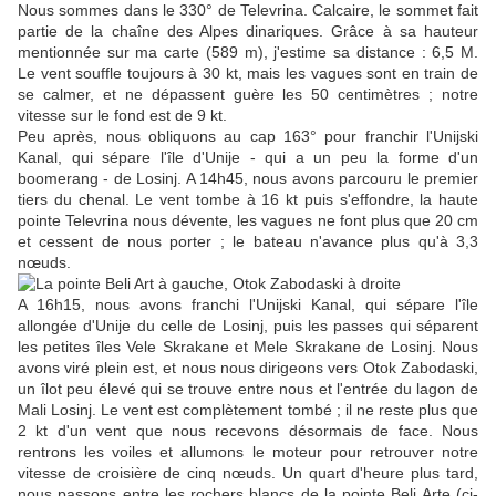
Nous sommes dans le 330° de Televrina. Calcaire, le sommet fait
partie de la chaîne des Alpes dinariques. Grâce à sa hauteur
mentionnée sur ma carte (589 m), j'estime sa distance : 6,5 M.
Le vent souffle toujours à 30 kt, mais les vagues sont en train de
se calmer, et ne dépassent guère les 50 centimètres ; notre
vitesse sur le fond est de 9 kt.
Peu après, nous obliquons au cap 163° pour franchir l'Unijski
Kanal, qui sépare l'île d'Unije - qui a un peu la forme d'un
boomerang - de Losinj. A 14h45, nous avons parcouru le premier
tiers du chenal. Le vent tombe à 16 kt puis s'effondre, la haute
pointe Televrina nous dévente, les vagues ne font plus que 20 cm
et cessent de nous porter ; le bateau n'avance plus qu'à 3,3
nœuds.
A 16h15, nous avons franchi l'Unijski Kanal, qui sépare l'île
allongée d'Unije du celle de Losinj, puis les passes qui séparent
les petites îles Vele Skrakane et Mele Skrakane de Losinj. Nous
avons viré plein est, et nous nous dirigeons vers Otok Zabodaski,
un îlot peu élevé qui se trouve entre nous et l'entrée du lagon de
Mali Losinj. Le vent est complètement tombé ; il ne reste plus que
2 kt d'un vent que nous recevons désormais de face. Nous
rentrons les voiles et allumons le moteur pour retrouver notre
vitesse de croisière de cinq nœuds. Un quart d'heure plus tard,
nous passons entre les rochers blancs de la pointe Beli Arte (ci-