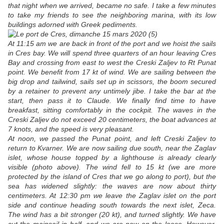
that night when we arrived, became no safe. I take a few minutes
to take my friends to see the neighboring marina, with its low
buildings adorned with Greek pediments.
At 11:15 am we are back in front of the port and we hoist the sails
in Cres bay. We will spend three quarters of an hour leaving Cres
Bay and crossing from east to west the Creski Zaljev to Rt Punat
point. We benefit from 17 kt of wind. We are sailing between the
big drop and tailwind, sails set up in scissors, the boom secured
by a retainer to prevent any untimely jibe. I take the bar at the
start, then pass it to Claude. We finally find time to have
breakfast, sitting comfortably in the cockpit. The waves in the
Creski Zaljev do not exceed 20 centimeters, the boat advances at
7 knots, and the speed is very pleasant.
At noon, we passed the Punat point, and left Creski Zaljev to
return to Kvarner. We are now sailing due south, near the Zaglav
islet, whose house topped by a lighthouse is already clearly
visible (photo above). The wind fell to 15 kt (we are more
protected by the island of Cres that we go along to port), but the
sea has widened slightly: the waves are now about thirty
centimeters. At 12:30 pm we leave the Zaglav islet on the port
side and continue heading south towards the next islet, Zeca.
The wind has a bit stronger (20 kt), and turned slightly. We have