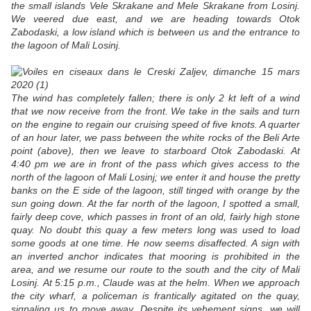
the small islands Vele Skrakane and Mele Skrakane from Losinj.
We veered due east, and we are heading towards Otok
Zabodaski, a low island which is between us and the entrance to
the lagoon of Mali Losinj.
The wind has completely fallen; there is only 2 kt left of a wind
that we now receive from the front. We take in the sails and turn
on the engine to regain our cruising speed of five knots. A quarter
of an hour later, we pass between the white rocks of the Beli Arte
point (above), then we leave to starboard Otok Zabodaski. At
4:40 pm we are in front of the pass which gives access to the
north of the lagoon of Mali Losinj; we enter it and house the pretty
banks on the E side of the lagoon, still tinged with orange by the
sun going down. At the far north of the lagoon, I spotted a small,
fairly deep cove, which passes in front of an old, fairly high stone
quay. No doubt this quay a few meters long was used to load
some goods at one time. He now seems disaffected. A sign with
an inverted anchor indicates that mooring is prohibited in the
area, and we resume our route to the south and the city of Mali
Losinj. At 5:15 p.m., Claude was at the helm. When we approach
the city wharf, a policeman is frantically agitated on the quay,
signaling us to move away. Despite its vehement signs, we will