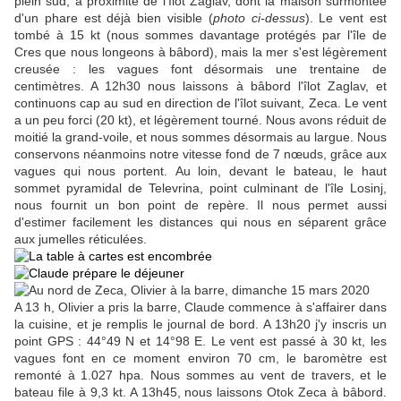
plein sud, à proximité de l'îlot Zaglav, dont la maison surmontée
d'un phare est déjà bien visible (
photo ci-dessus
). Le vent est
tombé à 15 kt (nous sommes davantage protégés par l'île de
Cres que nous longeons à bâbord), mais la mer s'est légèrement
creusée : les vagues font désormais une trentaine de
centimètres. A 12h30 nous laissons à bâbord l'îlot Zaglav, et
continuons cap au sud en direction de l'îlot suivant, Zeca. Le vent
a un peu forci (20 kt), et légèrement tourné. Nous avons réduit de
moitié la grand-voile, et nous sommes désormais au largue. Nous
conservons néanmoins notre vitesse fond de 7 nœuds, grâce aux
vagues qui nous portent. Au loin, devant le bateau, le haut
sommet pyramidal de Televrina, point culminant de l'île Losinj,
nous fournit un bon point de repère. Il nous permet aussi
d'estimer facilement les distances qui nous en séparent grâce
aux jumelles réticulées.
A 13 h, Olivier a pris la barre, Claude commence à s'affairer dans
la cuisine, et je remplis le journal de bord. A 13h20 j'y inscris un
point GPS : 44°49 N et 14°98 E. Le vent est passé à 30 kt, les
vagues font en ce moment environ 70 cm, le baromètre est
remonté à 1.027 hpa. Nous sommes au vent de travers, et le
bateau file à 9,3 kt. A 13h45, nous laissons Otok Zeca à bâbord.