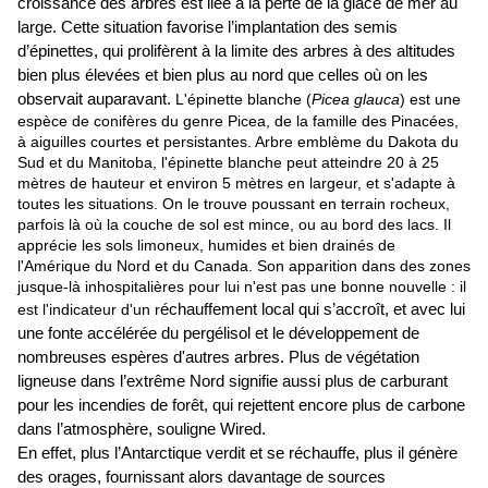
croissance des arbres est liée à la perte de la glace de mer au
large. Cette situation favorise l’implantation des semis
d’épinettes, qui prolifèrent à la limite des arbres à des altitudes
bien plus élevées et bien plus au nord que celles où on les
observait auparavant.
L'épinette blanche (
Picea glauca
) est une
espèce de conifères du genre Picea, de la famille des Pinacées,
à aiguilles courtes et persistantes. Arbre emblème du Dakota du
Sud et du Manitoba,
l
'épinette blanche peut atteindre 20 à 25
mètres de hauteur et environ 5 mètres en largeur, et s'adapte à
toutes les situations. On le trouve poussant en terrain rocheux,
parfois là où la couche de sol est mince, ou au bord des lacs. Il
apprécie les sols limoneux, humides et bien drainés de
l'Amérique du Nord et du Canada. Son apparition dans des zones
jusque-là inhospitalières pour lui n'est pas une bonne nouvelle : il
est l'indicateur d'un r
échauffement local qui s’accroît, et avec lui
une fonte accélérée du pergélisol et le développement de
nombreuses espères d'autres arbres. Plus de végétation
ligneuse dans l’extrême Nord signifie aussi plus de carburant
pour les incendies de forêt, qui rejettent encore plus de carbone
dans l’atmosphère, souligne Wired.
En effet, plus l’Antarctique verdit et se réchauffe, plus il génère
des orages, fournissant alors davantage de sources