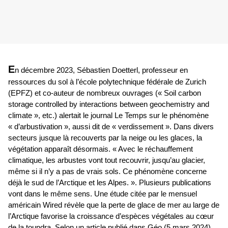
E
n décembre 2023, Sébastien Doetterl, professeur en
ressources du sol à l’école polytechnique fédérale de Zurich
(EPFZ) et co-auteur de nombreux ouvrages (
«
Soil carbon
storage controlled by interactions between geochemistry and
climate
»
, etc.)
alertait le journal Le Temps sur le phénomène
« d’arbustivation », aussi dit de « verdissement ». Dans divers
secteurs jusque là recouverts par la neige ou les glaces, la
végé
tation apparaît désormais. « Avec le réchauffement
climatique, les arbustes vont tout recouvrir, jusqu’au glacier,
même si il n’y a pas de vrais sols. Ce phénomène concerne
déjà le sud de l’Arctique et les Alpes. ». Plusieurs publications
vont dans le même sens. Une étude citée par le mensuel
américain Wired révèle que la perte de glace de mer au large de
l’Arctique favorise la croissance d’espèces végétales au cœur
de la toundra. Selon un article publié dans Géo (5 mars 2024),