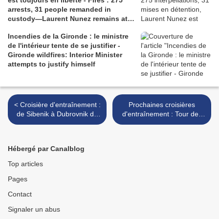
est toujours en liberté - Fires : 275
arrests, 31 people remanded in
custody—Laurent Nunez remains at
liberty.
Incendies de la Gironde : le ministre
de l'intérieur tente de se justifier -
Gironde wildfires: Interior Minister
attempts to justify himself
< Croisière d'entraînement :
Prochaines croisières
de Sibenik à Dubrovnik du
d'entraînement : Tour des
samedi 17 au samedi 24
Cyclades et Façade est du
février 2024, voyagez avec
Péloponnèse, Toussaint
nous !
2024 >
Hébergé par Canalblog
Top articles
Pages
Contact
Signaler un abus