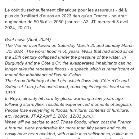
Le coût du réchauffement climatique pour les assureurs - déjà
plus de 9 milliard d'euros en 2023 rien qu'en France - pourrait
augmenter de 50 % d'ici 2050 (source : A2, JT, mercredi 3 avril
2024, 20h11).
________________________
Brief news (April, 2024):
The Vienne overflowed on Saturday March 30 and Sunday March
31, 2024. The worst flood in 60 years. Walls that had stood since
the 15th century collapsed under the pressure of the water. In
Burgundy and the Côte d'Or, the exasperated inhabitants can no
longer take the repeated floods - a speech which is reminiscent of
that of the inhabitants of Pas-de-Calais.
The Aroux (tributary of the Loire which flows into Côte-d'Or and
Saône-et-Loire) also overflowed, reaching its highest level since
1910.
In Roya, already hit hard by global warming a few years ago
following storm Alex, residents experienced moments of anguish.
People lose everything in floods: furniture, contents of furniture,
etc. (source: JT A2 April 1, 2024, 12:01 p.m.).
When will we decide to act? These floods, which cost the French
a fortune, were predictable for more than fifty years and could
easily have been avoided, with a little less selfishness, a little less