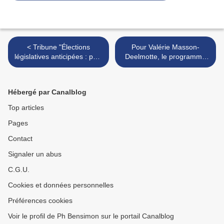
< Tribune "Élections
Pour Valérie Masson-
législatives anticipées : péril
Deelmotte, le programme
pour l’océan, le climat et la
du RN va être un désastre
biodiversité" :
pour le climat et fragiliser
les plus pauvres >
Hébergé par Canalblog
Top articles
Pages
Contact
Signaler un abus
C.G.U.
Cookies et données personnelles
Préférences cookies
Voir le profil de Ph Bensimon sur le portail Canalblog