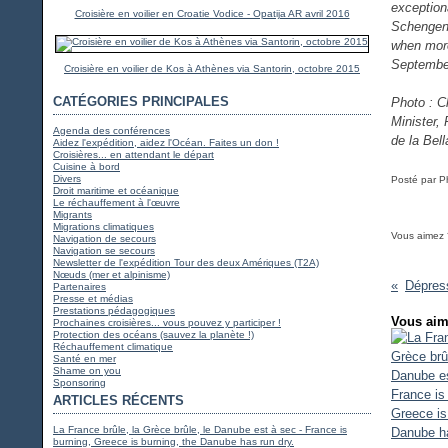
exceptiona
Croisière en voilier en Croatie Vodice - Opatija AR avril 2016
Schengen 
when more
September
Croisière en voilier de Kos à Athènes via Santorin, octobre 2015
CATÉGORIES PRINCIPALES
Photo : C
Minister,
Agenda des conférences
de la Bel
Aidez l'expédition, aidez l'Océan. Faites un don !
Croisières... en attendant le départ
Cuisine à bord
Divers
Posté par P
Droit maritime et océanique
Le réchauffement à l'œuvre
Migrants
Migrations climatiques
Vous aimez 
Navigation de secours
Navigation se secours
Newsletter de l'expédition Tour des deux Amériques (T2A)
Nœuds (mer et alpinisme)
Partenaires
Presse et médias
Prestations pédagogiques
Vous aim
Prochaines croisières... vous pouvez y participer !
Protection des océans (sauvez la planète !)
Réchauffement climatique
Santé en mer
Shame on you
Sponsoring
ARTICLES RÉCENTS
La France brûle, la Grèce brûle, le Danube est à sec - France is
burning, Greece is burning, the Danube has run dry.