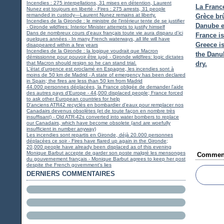
Incendies : 275 interpellations, 31 mises en détention, Laurent
La France
Nunez est toujours en liberté - Fires : 275 arrests, 31 people
remanded in custody—Laurent Nunez remains at liberty.
Grèce brû
Incendies de la Gironde : le ministre de l'intérieur tente de se justifier
Danube es
- Gironde wildfires: Interior Minister attempts to justify himself
Dans de nombreux cours d'eaux français toute vie aura disparu d'ici
France is
quelques années - In many French waterways, all life will have
Greece i
disappeared within a few years
Incendies de la Gironde : la logique voudrait que Macron
the Danu
démissionne pour pouvoir être jugé - Gironde wildfires: logic dictates
that Macron should resign so he can stand trial.
dry.
L'état d'urgence est proclamé en Espagne, les incendies sont à
moins de 50 km de Madrid - A state of emergency has been declared
in Spain; the fires are less than 50 km from Madrid
44.000 personnes déplacées, la France obligée de demander l'aide
des autres pays d'Europe - 44,000 displaced people; France forced
to ask other European countries for help
D'anciens ATR42 recyclés en bombardier d'eaux pour remplacer nos
Canadairs devenus obsolètes (et de toute façon en nombre très
insuffisant) - Old ATR-42s converted into water bombers to replace
our Canadairs, which have become obsolete (and are woefully
insufficient in number anyway)
Les incendies sont repartis en Gironde, déjà 20.000 personnes
déplacées ce soir - Fires have flared up again in the Gironde;
20,000 people have already been displaced as of this evening
Monique Barbut accepte de garder son poste malgré les mensonges
Comment
du gouvernement français - Monique Barbut agrees to keep her post
despite the French government's lies
DERNIERS COMMENTAIRES