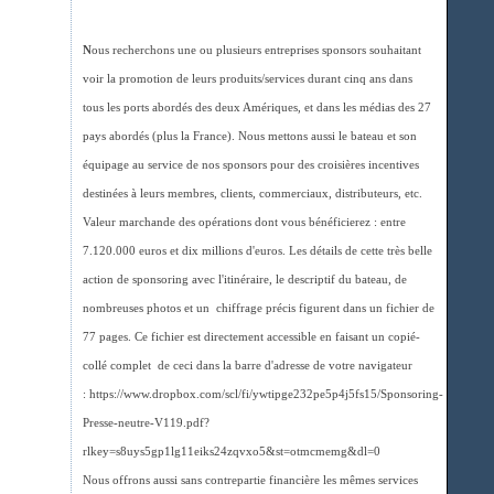
N
ous recherchons une ou plusieurs entreprises sponsors souhaitant
voir la promotion de leurs produits/services durant cinq ans dans
tous les ports abordés des deux Amériques, et dans les médias des 27
pays abordés (plus la France). Nous mettons aussi le bateau et son
équipage au service de nos sponsors pour des croisières incentives
destinées à leurs membres, clients, commerciaux, distributeurs, etc.
Valeur marchande des opérations dont vous bénéficierez : entre
7.120.000 euros et dix millions d'euros. Les détails de cette très belle
action de sponsoring avec l'itinéraire, le descriptif du bateau, de
nombreuses photos et un chiffrage précis figurent dans un fichier de
77 pages. Ce fichier est directement accessible en faisant un copié-
collé complet de ceci dans la barre d'adresse de votre navigateur
: https://www.dropbox.com/scl/fi/ywtipge232pe5p4j5fs15/Sponsoring-
Presse-neutre-V119.pdf?
rlkey=s8uys5gp1lg11eiks24zqvxo5&st=otmcmemg&dl=0
Nous offrons aussi sans contrepartie financière les mêmes services