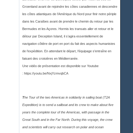
Groenland avant de rejoindre les côtes canadiennes et descendre
les côtes atlantiques de l’Amérique du Nord pour finir notre périple
dans les Caraïbes avant de prendre le chemin du retour par les
Bermudes et les Açores. Hormis les transats aller et retour et le
détour par Deception Island, il s’agira essentiellement de
navigation côtière de port en port du fait des aspects humanistes
de l’expédition. En attendant le départ, l'équipage s'entraîne en
faisant des croisières en Méditerranée.
Une vidéo de présentation est disponible sur Youtub
e
:
https://youtu.be/NxjYzmvqbCA
T
he Tour of the two Americas in solidarity in sailing boat (T2A
Expedition) is to send a sailboat and its crew to make about five
years the complete tour of the Americas, with passage in the
Great South and in the Far North. During this voyage, the crew
and scientists will carry out research on polar and ocean