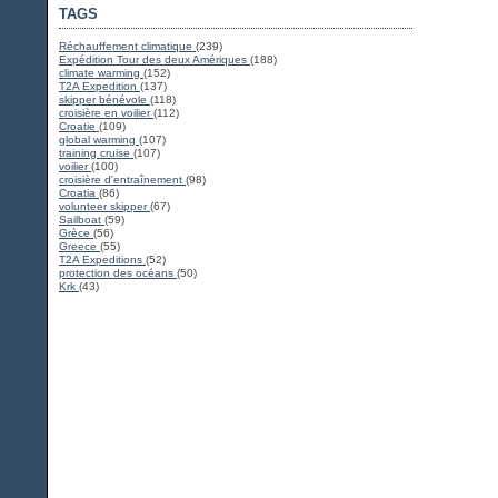
TAGS
Réchauffement climatique
(239)
Expédition Tour des deux Amériques
(188)
climate warming
(152)
T2A Expedition
(137)
skipper bénévole
(118)
croisière en voilier
(112)
Croatie
(109)
global warming
(107)
training cruise
(107)
voilier
(100)
croisière d'entraînement
(98)
Croatia
(86)
volunteer skipper
(67)
Sailboat
(59)
Grèce
(56)
Greece
(55)
T2A Expeditions
(52)
protection des océans
(50)
Krk
(43)