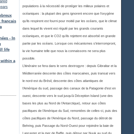
populations à la nécessité de protéger les milieux polaires et
océaniques : la plupart des gens ignorent encore que l’oxygène
mbreux
 français
qu’ils respirent est fourni pour moitié par les océans, que le climat
a
dans lequel ils vivent est régulé par les grands courants
océaniques, et que le CO2 qu’ils rejettent est absorbé en grande
ées - In
h
partie par les océans. Lorsque ces mécanismes s’interrompront,
l life
la vie humaine telle que nous la connaissons ne sera plus
possible.
within a
L’itinéraire se fera dans le sens dextrogyre : depuis Gibraltar et la
Méditerranée descente des côtes marocaines, puis transat vers
le nord-est du Brésil, descente des côtes atlantiques de
l’Amérique du sud, passage des canaux de la Patagonie d’est en
ouest, descente vers le sud jusqu’à Déception Island (une des
bases les plus au Nord de l’Antarctique), retour aux côtes
pacifiques de l’Amérique du Sud, remontées de celles-ci, puis des
côtes pacifiques de l’Amérique du Nord, passage du détroit de
Behring, puis Passage du Nord-Ouest pour rejoindre la baie de
Lancaster et la mer de Baffin, puis détour par Nuuk au sud du