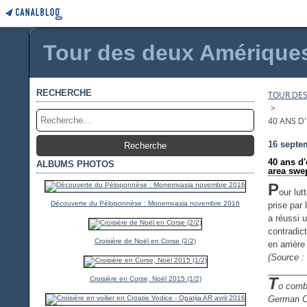
Tour des deux Amériques 
RECHERCHE
TOUR DES
>
40 ANS D
16 septe
40 ans d
ALBUMS PHOTOS
area swe
P
our lut
Découverte du Péloponnèse : Monemvasia novembre 2016
prise par 
a réussi 
contradic
Croisière de Noël en Corse (2/2)
en arrièr
(Source :
________
T
Croisière en Corse, Noël 2015 (1/2)
o comba
German Ch