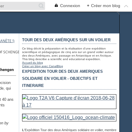
Connexion
+
Créer mon blog
TOUR DES DEUX AMÉRIQUES SUR UN VOILIER
ANÈTE !)
Ce blog décrit la préparation et la réalisation d'une expédition
 OF SCHENGEN AREA SWEPT AWAY BY THE GERMAN FAR-RIGHT
scientifique et pédagogique de cinq ans sur un grand voilier autour
des deux Amériques, avec passage en Antarctique et en Arctique.
This blog describe a scientific and educational expedition.
Accueil du blog
Créer un blog avec CanalBlog
Schengen
EXPEDITION TOUR DES DEUX AMERIQUES
SOLIDAIRE EN VOILIER - OBJECTIFS ET
écision
ITINERAIRE
de, qui
t 40 ans
nts
en by
L
'Expédition Tour des deux Amériques solidaire en voilier, membre