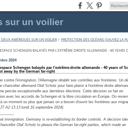
sur un voilier
 DEUX AMÉRIQUES SUR UN VOILIER
>
PROTECTION DES OCÉANS (SAUVEZ LA PL
'ESPACE SCHENGEN BALAYÉS PAR L'EXTRÊME-DROITE ALLEMANDE - 40 YEARS
mbre 2024
'espace Schengen balayés par l'extrême-droite allemande - 40 years of 
pt away by the German far-right
ter contre l'immigration, l'Allemagne rétablit ses contrôles aux frontières. Un d
le chancelier allemand Olaf Scholz pour faire plaisir à l'extrême droite alleman
une percée exceptionnelle aux dernières élections. Cette décision se fait en
tion avec les accords de Schengen et la libre circulation en Europe. On revien
e à un moment ou plus que jamais on a besoin d'ouvrir les frontières aux migra
 JT A2 13:13 lundi 16 septembre 2024)
.
_______
t immigration, Germany is re-establishing its border controls. A decision tak
ancellor Olaf Scholz to please the German far-right parties, which made an