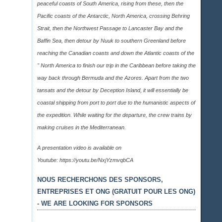
peaceful coasts of South America, rising from these, then the
Pacific coasts of the Antarctic, North America, crossing Behring
Strait, then the Northwest Passage to Lancaster Bay and the
Baffin Sea, then detour by Nuuk to southern Greenland before
reaching the Canadian coasts and down the Atlantic coasts of the
" North America to finish our trip in the Caribbean before taking the
way back through Bermuda and the Azores. Apart from the two
tansats and the detour by Deception Island, it will essentially be
coastal shipping from port to port due to the humanistic aspects of
the expedition. While waiting for the departure, the crew trains by
making cruises in the Mediterranean.
A presentation video is available on
Youtube:
https://youtu.be/NxjYzmvqbCA
NOUS RECHERCHONS DES SPONSORS,
ENTREPRISES ET ONG (GRATUIT POUR LES ONG)
- WE ARE LOOKING FOR SPONSORS