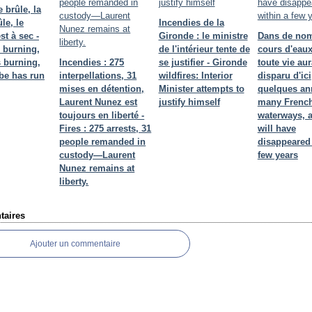
 brûle, la
le, le
Incendies de la
t à sec -
Gironde : le ministre
Dans de no
 burning,
de l'intérieur tente de
cours d'eaux
s burning,
Incendies : 275
se justifier - Gironde
toute vie aur
be has run
interpellations, 31
wildfires: Interior
disparu d'ici
mises en détention,
Minister attempts to
quelques ann
Laurent Nunez est
justify himself
many Frenc
toujours en liberté -
waterways, al
Fires : 275 arrests, 31
will have
people remanded in
disappeared 
custody—Laurent
few years
Nunez remains at
liberty.
aires
Ajouter un commentaire