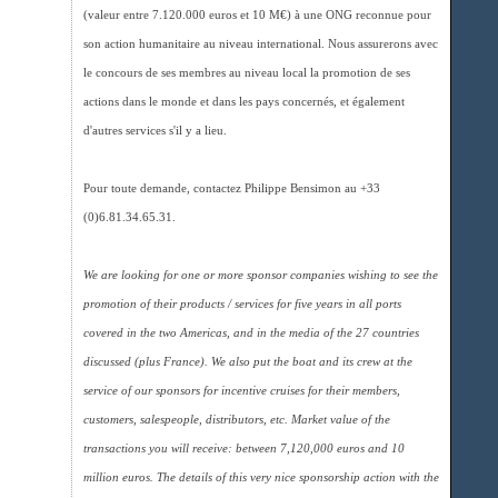
(valeur entre 7.120.000 euros et 10 M€) à une ONG reconnue pour
son action humanitaire au niveau international. Nous assurerons avec
le concours de ses membres au niveau local la promotion de ses
actions dans le monde et dans les pays concernés, et également
d'autres services s'il y a lieu.
Pour toute demande, contactez Philippe Bensimon au +33
(0)6.81.34.65.31.
We are looking for one or more sponsor companies wishing to see the
promotion of their products / services for five years in all ports
covered in the two Americas, and in the media of the 27 countries
discussed (plus France). We also put the boat and its crew at the
service of our sponsors for incentive cruises for their members,
customers, salespeople, distributors, etc. Market value of the
transactions you will receive: between 7,120,000 euros and 10
million euros. The details of this very nice sponsorship action with the