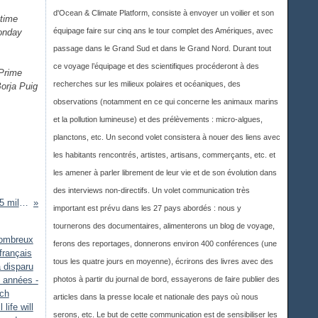
d'Ocean & Climate Platform, consiste à envoyer un voilier et son
 time
équipage faire sur cinq ans le tour complet des Amériques, avec
Monday
passage dans le Grand Sud et dans le Grand Nord. Durant tout
ce voyage l’équipage et des scientifiques procéderont à des
 Prime
recherches sur les milieux polaires et océaniques, des
orja Puig
observations (notamment en ce qui concerne les animaux marins
et la pollution lumineuse) et des prélèvements : micro-algues,
planctons, etc. Un second volet consistera à nouer des liens avec
les habitants rencontrés, artistes, artisans, commerçants, etc. et
les amener à parler librement de leur vie et de son évolution dans
des interviews non-directifs. Un volet communication très
Typhon Yagi : plus de 600 morts et 14,5 milliards de dollars de dégâts - Typhoon Yagi: More than 600 dead and $14.5 billion in damage
important est prévu dans les 27 pays abordés : nous y
tournerons des documentaires, alimenterons un blog de voyage,
ferons des reportages, donnerons environ 400 conférences (une
tous les quatre jours en moyenne), écrirons des livres avec des
photos à partir du journal de bord, essayerons de faire publier des
articles dans la presse locale et nationale des pays où nous
serons, etc. Le but de cette communication est de sensibiliser les