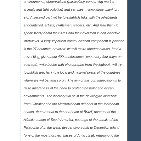
environments, observations (particularly concerning marine
animals and light pollution) and samples: micro-algae, plankton,
etc. A second part will be to establish links with the inhabitants
encountered, artists, craftsmen, traders, etc. And lead them to
speak freely about their lives and their evolution in non-directive
interviews. A very important communication component is planned
in the 27 countries covered: we will make documentaries, feed a
travel blog, give about 400 conferences (one every four days on
average), write books with photographs from the logbook, will try
to publish articles in the local and national press of the countries
where we will be, and so on. The aim of this communication is to
raise awareness of the need to protect the polar and ocean
environments. The itinerary will be in the dextrogyre direction:
from Gibraltar and the Mediterranean descent of the Moroccan
coasts, then transat to the northeast of Brazil, descent of the
Atlantic coasts of South America, passage of the canals of the
Patagonia of In the west, descending south to Deception Island
(one of the most northern bases of Antarctica), returning to the