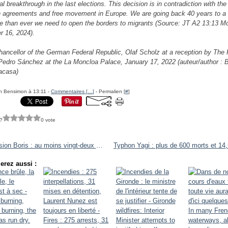
l breakthrough in the last elections. This decision is in contradiction with the
agreements and free movement in Europe. We are going back 40 years to a
 than ever we need to open the borders to migrants (Source: JT A2 13:13 
 16, 2024).
hancellor of the German Federal Republic, Olaf Scholz at a reception by The
 Pedro Sánchez at the La Moncloa Palace, January 17, 2022 (auteur/author : B
lacasa)
h Bensimon à 13:11 -
Commentaires [
…
]
- Permalien [
#
]
?
0 vote
Dépression Boris : au moins vingt-deux morts en Europe centrale - Boris Depression: At least twenty two dead in Central Europe
erez aussi :