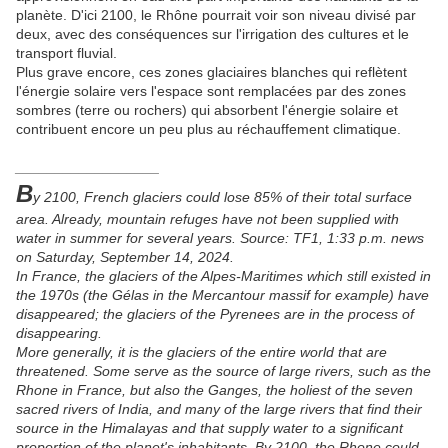
planète. D'ici 2100, le Rhône pourrait voir son niveau divisé par
deux, avec des conséquences sur l'irrigation des cultures et le
transport fluvial.
Plus grave encore, ces zones glaciaires blanches qui reflètent
l'énergie solaire vers l'espace sont remplacées par des zones
sombres (terre ou rochers) qui absorbent l'énergie solaire et
contribuent encore un peu plus au réchauffement climatique.
__________________
B
y 2100, French glaciers could lose 85% of their total surface
area. Already, mountain refuges have not been supplied with
water in summer for several years. Source: TF1, 1:33 p.m. news
on Saturday, September 14, 2024.
In France, the glaciers of the Alpes-Maritimes which still existed in
the 1970s (the Gélas in the Mercantour massif for example) have
disappeared; the glaciers of the Pyrenees are in the process of
disappearing.
More generally, it is the glaciers of the entire world that are
threatened. Some serve as the source of large rivers, such as the
Rhone in France, but also the Ganges, the holiest of the seven
sacred rivers of India, and many of the large rivers that find their
source in the Himalayas and that supply water to a significant
proportion of the planet's inhabitants. By 2100, the Rhone could