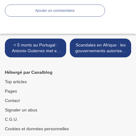
Ajouter un commentaire
< 5 morts au Portugal :
Scandales en Afrique : les
Antonio Guterres met en
gouvernements autorisent
cause le réchauffement
la destruction d'espèce
climatique - 5 dead in
animales protégées pour
Portugal: Antonio Guterres
nourrir la population -
Hébergé par Canalblog
blames global warming
Scandals in Africa:
Governments authorize the
Top articles
destruction of protected
Pages
animal species to feed the
population >
Contact
Signaler un abus
C.G.U.
Cookies et données personnelles