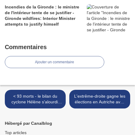
liberty.
Incendies de la Gironde : le ministre
de l'intérieur tente de se justifier -
Gironde wildfires: Interior Minister
attempts to justify himself
Commentaires
Ajouter un commentaire
< 93 morts - le bilan du
L'extrême-droite gagne les
cyclone Hélène s'alourdit
élections en Autriche avec
chaque jour un peu plus -
un climatosceptique à sa
93 dead - the toll from
tête - Far-right wins
cyclone Hélène rises a little
Austrian elections with
Hébergé par Canalblog
more each day
climate sceptic at its head >
Top articles