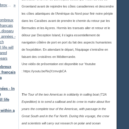
Prochaines croisières d'entraînement : de Dubrovnik à Biograd, du 24 octobre au 31 octobre 2026 - Plan de navigation détaillé - Sail with us !
Groenland avant de rejoindre les côtes canadiennes et descendre
les côtes atlantiques de l’Amérique du Nord pour finir notre périple
dans les Caraïbes avant de prendre le chemin du retour par les
Bermudes et les Açores. Hormis les transats aller et retour et le
détour par Deception Island, il s’agira essentiellement de
navigation côtière de port en port du fait des aspects humanistes
de l’expédition. En attendant le départ, l'équipage s'entraîne en
faisant des croisières en Méditerranée.
Une vidéo de présentation est disponible sur Youtub
e
mbreux
:
https://youtu.be/NxjYzmvqbCA
 français
a
ées - In
h
T
he Tour of the two Americas in solidarity in sailing boat (T2A
l life
Expedition) is to send a sailboat and its crew to make about five
years the complete tour of the Americas, with passage in the
within a
Great South and in the Far North. During this voyage, the crew
and scientists will carry out research on polar and ocean