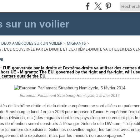
sur un voilier
 DEUX AMÉRIQUES SUR UN VOILIER
>
MIGRANTS
>
 : L'UE GOUVERNÉE PAR LA DROITE ET L'EXTRÊME-DROITE VA UTILISER DES C
26
: l'UE gouvernée par la droite et l'extrême-droite va utiliser des centres 
 hors UE - Migrants: The EU, governed by the right and far-right, will use
 centers outside the EU.
European Parliament Strasbourg Hemicycle, 5 février 2014
tés de l'extrême-droite et de la droite européenne se sont alliées au parlemen
de Strasbourg le lundi 1er juin 2026 pour imposer à l'union Européenne l'expul
iers (Rwanda, etc.) des migrants dont leurs pays d'origine ne veulent plus le r
s de rétention seront construits à l'étranger. Selon le site DW.com, "L'objecti
er le nombre d'expulsions. Selon les nouvelles règles, les familles avec enfa
 également être expulsées, mais pas les mineurs non accompagnés."