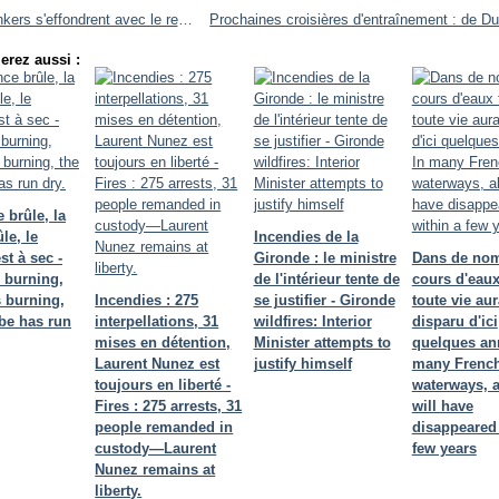
Les bunkers s'effondrent avec le recul de la côte - The bunkers are collapsing as the coastline recedes.
erez aussi :
 brûle, la
le, le
Incendies de la
t à sec -
Gironde : le ministre
Dans de no
 burning,
de l'intérieur tente de
cours d'eaux
s burning,
Incendies : 275
se justifier - Gironde
toute vie aur
be has run
interpellations, 31
wildfires: Interior
disparu d'ici
mises en détention,
Minister attempts to
quelques ann
Laurent Nunez est
justify himself
many Frenc
toujours en liberté -
waterways, al
Fires : 275 arrests, 31
will have
people remanded in
disappeared 
custody—Laurent
few years
Nunez remains at
liberty.