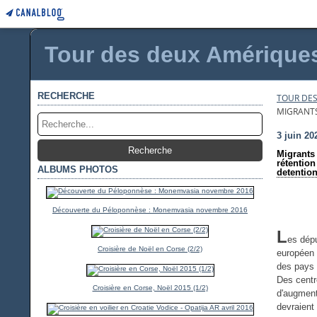
Tour des deux Amériques 
RECHERCHE
TOUR DES
MIGRANTS
3 juin 20
Migrants 
rétention
ALBUMS PHOTOS
detention
Découverte du Péloponnèse : Monemvasia novembre 2016
L
es dépu
Croisière de Noël en Corse (2/2)
européen 
des pays t
Des centre
Croisière en Corse, Noël 2015 (1/2)
d'augment
devraient