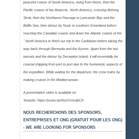
peaceful coasts of South America, rising from these, then the
Pacific coasts of the Antarctic, North America, crossing Behring
Strait, then the Northwest Passage to Lancaster Bay and the
Baffin Sea, then detour by Nuuk to southern Greenland before
reaching the Canadian coasts and down the Atlantic coasts of the
" North America to finish our trip in the Caribbean before taking the
way back through Bermuda and the Azores. Apart from the two
tansats and the detour by Deception Island, it will essentially be
coastal shipping from port to port due to the humanistic aspects of
the expedition. While waiting for the departure, the crew trains by
making cruises in the Mediterranean.
A presentation video is available on
Youtube:
https://youtu.be/NxjYzmvqbCA
NOUS RECHERCHONS DES SPONSORS,
ENTREPRISES ET ONG (GRATUIT POUR LES ONG)
- WE ARE LOOKING FOR SPONSORS