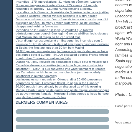
Incendies : 275 interpellations, 31 mises en détention, Laurent
centers w
Nunez est toujours en liberté - Fires : 275 arrests, 31 people
remanded in custody—Laurent Nunez remains at liberty.
deportati
Incendies de la Gironde : le ministre de l'intérieur tente de se justifier
unaccomp
- Gironde wildfires: Interior Minister attempts to justify himself
Dans de nombreux cours d'eaux français toute vie aura disparu d'ici
The left 
quelques années - In many French waterways, all life will have
disappeared within a few years
broadcast
Incendies de la Gironde : la logique voudrait que Macron
rights, wh
démissionne pour pouvoir être jugé - Gironde wildfires: logic dictates
that Macron should resign so he can stand trial.
World War 
L'état d'urgence est proclamé en Espagne, les incendies sont à
right and
moins de 50 km de Madrid - A state of emergency has been declared
in Spain; the fires are less than 50 km from Madrid
According
44.000 personnes déplacées, la France obligée de demander l'aide
des autres pays d'Europe - 44,000 displaced people; France forced
families 
to ask other European countries for help
Spain opp
D'anciens ATR42 recyclés en bombardier d'eaux pour remplacer nos
Canadairs devenus obsolètes (et de toute façon en nombre très
negotiatio
insuffisant) - Old ATR-42s converted into water bombers to replace
marks a si
our Canadairs, which have become obsolete (and are woefully
insufficient in number anyway)
to the ec
Les incendies sont repartis en Gironde, déjà 20.000 personnes
manpower
déplacées ce soir - Fires have flared up again in the Gironde;
20,000 people have already been displaced as of this evening
Monique Barbut accepte de garder son poste malgré les mensonges
du gouvernement français - Monique Barbut agrees to keep her post
Photo : E
despite the French government's lies
DERNIERS COMMENTAIRES
Posté par P
Vous aimez 