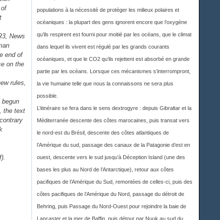
 of
populations à la nécessité de protéger les milieux polaires et
t
océaniques : la plupart des gens ignorent encore que l’oxygène
qu’ils respirent est fourni pour moitié par les océans, que le climat
FR3, News
uman
dans lequel ils vivent est régulé par les grands courants
he end of
océaniques, et que le CO2 qu’ils rejettent est absorbé en grande
se on the
partie par les océans. Lorsque ces mécanismes s’interrompront,
ew rules,
la vie humaine telle que nous la connaissons ne sera plus
possible.
y begun
L’itinéraire se fera dans le sens dextrogyre : depuis Gibraltar et la
, the text
 contrary
Méditerranée descente des côtes marocaines, puis transat vers
k
le nord-est du Brésil, descente des côtes atlantiques de
l’Amérique du sud, passage des canaux de la Patagonie d’est en
).
ouest, descente vers le sud jusqu’à Déception Island (une des
bases les plus au Nord de l’Antarctique), retour aux côtes
pacifiques de l’Amérique du Sud, remontées de celles-ci, puis des
côtes pacifiques de l’Amérique du Nord, passage du détroit de
Behring, puis Passage du Nord-Ouest pour rejoindre la baie de
Lancaster et la mer de Baffin, puis détour par Nuuk au sud du