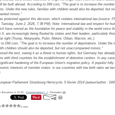
ill be built abroad. According to DW.com, "The goal is to increase the number
ons. Under the new rules, families with children would also be deported, but no
anied minors."
has protested against this decision, which violates international law (source: 
 Tuesday, June 2, 2026, 7:38 PM). Note: International law and respect for h
ich have served as the foundation for peace and stability in the world since t
II, are increasingly being flouted by states and their leaders, particularly tho
 far right (Trump, Netanyahu, Putin, Meloni, Orban, Macron, etc.).
 to DW.com, "The goal is to increase the number of deportations. Under the n
with children should also be deported, but not unaccompanied minors."
osed the text, seeing it as a threat to human rights, but Germany has alread
ns with third countries for the establishment of detention centers. In any case
gnificant hardening of the European Union's migration policy. A populist folly
onomic interests of member states: in our countries with low birth rates we lac
.
uropean Parliament Strasbourg Hemicycle, 5 février 2014 (auteur/author : Diliff
h Bensimon à 19:38 -
Commentaires [
…
]
- Permalien [
#
]
?
0 vote