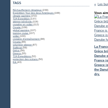
TAGS
Réchauffement climatique
(239)
Vous aim
Expédition Tour des deux Amériques
(188)
climate warming
(152)
T2A Expedition
(137)
skipper bénévole
(118)
croisière en voilier
(112)
Croatie
(109)
global warming
(107)
training cruise
(107)
voilier
(100)
croisière d'entraînement
(98)
Croatia
(86)
volunteer skipper
(67)
La France
Sailboat
(59)
Grèce
(56)
Grèce brû
Greece
(55)
Danube es
T2A Expeditions
(52)
protection des océans
(50)
France is
Krk
(43)
Greece i
the Danu
dry.