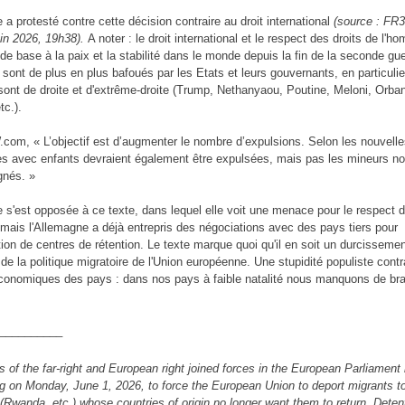
a protesté contre cette décision contraire au droit international
(source : FR3
uin 2026, 19h38).
A noter : le droit international et le respect des droits de l'h
de base à la paix et la stabilité dans le monde depuis la fin de la seconde gue
 sont de plus en plus bafoués par les Etats et leurs gouvernants, en particulie
s sont de droite et d'extrême-droite (Trump, Nethanyaou, Poutine, Meloni, Orba
tc.).
com, « L’objectif est d’augmenter le nombre d’expulsions. Selon les nouvelle
les avec enfants devraient également être expulsées, mais pas les mineurs n
nés. »
 s'est opposée à ce texte, dans lequel elle voit une menace pour le respect d
mais l'Allemagne a déjà entrepris des négociations avec des pays tiers pour
tion de centres de rétention. Le texte marque quoi qu'il en soit un durcissemen
de la politique migratoire de l'Union européenne. Une stupidité populiste contr
économiques des pays : dans nos pays à faible natalité nous manquons de bra
__________
 of the far-right and European right joined forces in the European Parliament 
g on Monday, June 1, 2026, to force the European Union to deport migrants to
 (Rwanda, etc.) whose countries of origin no longer want them to return. Deten