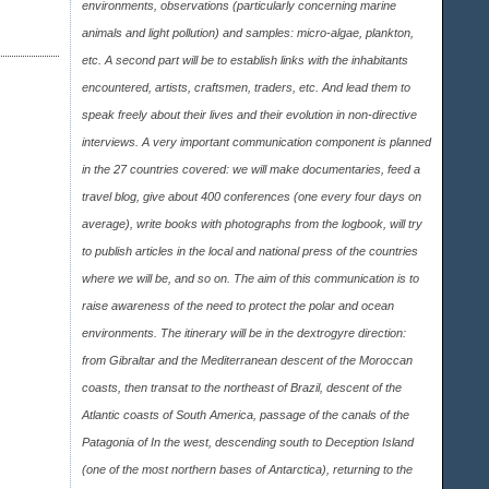
environments, observations (particularly concerning marine
animals and light pollution) and samples: micro-algae, plankton,
etc. A second part will be to establish links with the inhabitants
encountered, artists, craftsmen, traders, etc. And lead them to
speak freely about their lives and their evolution in non-directive
interviews. A very important communication component is planned
in the 27 countries covered: we will make documentaries, feed a
travel blog, give about 400 conferences (one every four days on
average), write books with photographs from the logbook, will try
to publish articles in the local and national press of the countries
where we will be, and so on. The aim of this communication is to
raise awareness of the need to protect the polar and ocean
environments. The itinerary will be in the dextrogyre direction:
from Gibraltar and the Mediterranean descent of the Moroccan
coasts, then transat to the northeast of Brazil, descent of the
Atlantic coasts of South America, passage of the canals of the
Patagonia of In the west, descending south to Deception Island
(one of the most northern bases of Antarctica), returning to the