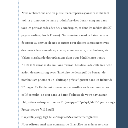
N
ous recherchons une ou plusieurs entreprises sponsors souhaitant
voir la promotion de leurs produits/services durant cinq ans dans
tous les ports abordés des deux Amériques, et dans les médias des 27
pays abordés (plus la France). Nous mettons aussi le bateau et son
équipage au service de nos sponsors pour des croisières incentives
destinées à leurs membres, clients, commerciaux, distributeurs, etc.
Valeur marchande des opérations dont vous bénéficierez : entre
7.120.000 euros et dix millions d'euros. Les détails de cette très belle
action de sponsoring avec l'itinéraire, le descriptif du bateau, de
nombreuses photos et un chiffrage précis figurent dans un fichier de
77 pages. Ce fichier est directement accessible en faisant un copié-
collé complet de ceci dans la barre d'adresse de votre navigateur
: https://www.dropbox.com/scl/fi/ywtipge232pe5p4j5fs15/Sponsoring-
Presse-neutre-V119.pdf?
rlkey=s8uys5gp1lg11eiks24zqvxo5&st=otmcmemg&dl=0
Nous offrons aussi sans contrepartie financière les mêmes services