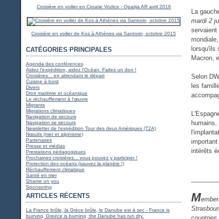
Croisière en voilier en Croatie Vodice - Opatija AR avril 2016
La gauche 
mardi 2 j
servaient 
Croisière en voilier de Kos à Athènes via Santorin, octobre 2015
mondiale,
lorsqu'il
CATÉGORIES PRINCIPALES
Macron, e
Agenda des conférences
Aidez l'expédition, aidez l'Océan. Faites un don !
Croisières... en attendant le départ
Selon DW.
Cuisine à bord
les famil
Divers
Droit maritime et océanique
accompag
Le réchauffement à l'œuvre
Migrants
Migrations climatiques
L'Espagne
Navigation de secours
humains, 
Navigation se secours
Newsletter de l'expédition Tour des deux Amériques (T2A)
l'implanta
Nœuds (mer et alpinisme)
Partenaires
important 
Presse et médias
intérêts 
Prestations pédagogiques
Prochaines croisières... vous pouvez y participer !
Protection des océans (sauvez la planète !)
Réchauffement climatique
Santé en mer
________
Shame on you
Sponsoring
M
ARTICLES RÉCENTS
embers
Strasbour
La France brûle, la Grèce brûle, le Danube est à sec - France is
burning, Greece is burning, the Danube has run dry.
countries