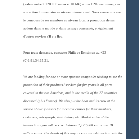
(valeur entre 7.120.000 euros et 10 M€) à une ONG reconnue pour
son action humanitaire au niveau international. Nous assurerons avec
le concours de ses membres au niveau local la promotion de ses
actions dans le monde et dans les pays concernés, et également
d'autres services s'il y a lieu.
Pour toute demande, contactez Philippe Bensimon au +33
(0)6.81.34.65.31.
We are looking for one or more sponsor companies wishing to see the
promotion of their products / services for five years in all ports
covered in the two Americas, and in the media of the 27 countries
discussed (plus France). We also put the boat and its crew at the
service of our sponsors for incentive cruises for their members,
customers, salespeople, distributors, etc. Market value of the
transactions you will receive: between 7,120,000 euros and 10
million euros. The details of this very nice sponsorship action with the