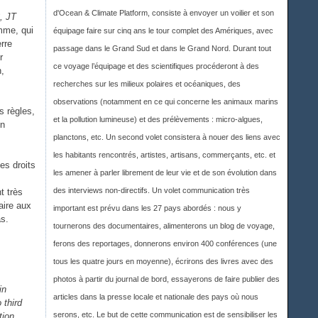
d'Ocean & Climate Platform, consiste à envoyer un voilier et son
, JT
omme, qui
équipage faire sur cinq ans le tour complet des Amériques, avec
rre
passage dans le Grand Sud et dans le Grand Nord. Durant tout
r
ce voyage l’équipage et des scientifiques procéderont à des
n,
recherches sur les milieux polaires et océaniques, des
observations (notamment en ce qui concerne les animaux marins
s règles,
et la pollution lumineuse) et des prélèvements : micro-algues,
on
planctons, etc. Un second volet consistera à nouer des liens avec
les habitants rencontrés, artistes, artisans, commerçants, etc. et
es droits
les amener à parler librement de leur vie et de son évolution dans
des interviews non-directifs. Un volet communication très
t très
aire aux
important est prévu dans les 27 pays abordés : nous y
s.
tournerons des documentaires, alimenterons un blog de voyage,
ferons des reportages, donnerons environ 400 conférences (une
tous les quatre jours en moyenne), écrirons des livres avec des
photos à partir du journal de bord, essayerons de faire publier des
in
articles dans la presse locale et nationale des pays où nous
 third
serons, etc. Le but de cette communication est de sensibiliser les
tion