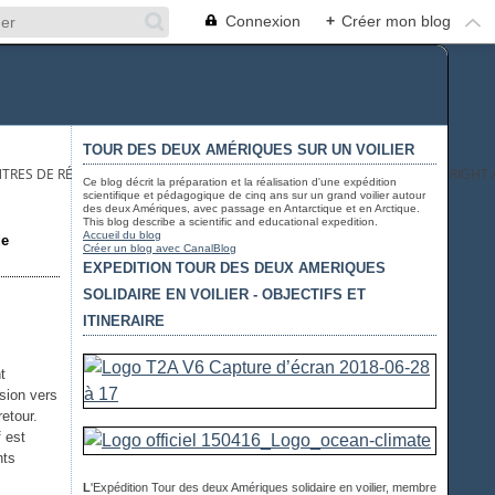
Connexion
+
Créer mon blog
TOUR DES DEUX AMÉRIQUES SUR UN VOILIER
ENTRES DE RÉTENTION HORS UE - MIGRANTS: THE EU, GOVERNED BY THE RIGHT
Ce blog décrit la préparation et la réalisation d'une expédition
scientifique et pédagogique de cinq ans sur un grand voilier autour
des deux Amériques, avec passage en Antarctique et en Arctique.
This blog describe a scientific and educational expedition.
Accueil du blog
de
Créer un blog avec CanalBlog
EXPEDITION TOUR DES DEUX AMERIQUES
SOLIDAIRE EN VOILIER - OBJECTIFS ET
ITINERAIRE
t
sion vers
etour.
f est
nts
L
'Expédition Tour des deux Amériques solidaire en voilier, membre