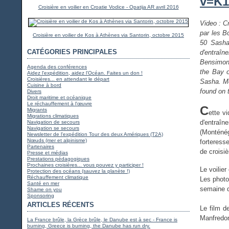
v=K
Croisière en voilier en Croatie Vodice - Opatija AR avril 2016
Video : C
par les B
Croisière en voilier de Kos à Athènes via Santorin, octobre 2015
50 Sasha
CATÉGORIES PRINCIPALES
d'entraî
Bensimon 
Agenda des conférences
the Bay o
Aidez l'expédition, aidez l'Océan. Faites un don !
Croisières... en attendant le départ
Sasha. Mo
Cuisine à bord
found on 
Divers
Droit maritime et océanique
Le réchauffement à l'œuvre
C
Migrants
ette v
Migrations climatiques
d'entraîne
Navigation de secours
Navigation se secours
(Monténég
Newsletter de l'expédition Tour des deux Amériques (T2A)
Nœuds (mer et alpinisme)
forteress
Partenaires
de croisiè
Presse et médias
Prestations pédagogiques
Prochaines croisières... vous pouvez y participer !
Le voilier
Protection des océans (sauvez la planète !)
Réchauffement climatique
Les photo
Santé en mer
semaine d
Shame on you
Sponsoring
ARTICLES RÉCENTS
Le film 
Manfredoni
La France brûle, la Grèce brûle, le Danube est à sec - France is
burning, Greece is burning, the Danube has run dry.