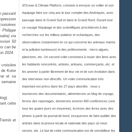
d'Ocean & Climate Platform, consiste à envoyer un voilier et son
équipage faire sur cinq ans le tour complet des Amériques, avec
en passant
mpression
passage dans le Grand Sud et dans le Grand Nord. Durant tout
roisières
ce voyage l’équipage et des scientifiques procéderont à des
© Philippe
recherches sur les milieux polaires et océaniques, des
oatia) via
ession 50
observations (notamment en ce qui concerne les animaux marins
ses can be
et la pollution lumineuse) et des prélèvements : micro-algues,
mon 2024.
planctons, etc. Un second volet consistera à nouer des liens avec
les habitants rencontrés, artistes, artisans, commerçants, etc. et
 croisière
s de Kotor
les amener à parler librement de leur vie et de son évolution dans
var et sa
des interviews non-directifs. Un volet communication très
re semaine
important est prévu dans les 27 pays abordés : nous y
tournerons des documentaires, alimenterons un blog de voyage,
blog).
ferons des reportages, donnerons environ 400 conférences (une
rant cette
tous les quatre jours en moyenne), écrirons des livres avec des
photos à partir du journal de bord, essayerons de faire publier des
Tremiti et
articles dans la presse locale et nationale des pays où nous
serons, etc. Le but de cette communication est de sensibiliser les