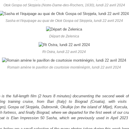
Otok Gospa od Skrpjela (Notre-Dame-des-Rochers, 1630), lundi 22 avril 2024
Sasha et l'équipage au quai de Otok Gospa od Skrpjela, lundi 22 avril 2024
Départ de Zelenica
Rt Ostra, lundi 22 avril 2024
Romain amène le pavillon de courtoisie monténégrin, lundi 22 avril 2024
 is the full-length film (2 hours 8 minutes) documenting the second week of
ing training cruise, from Bari (Italy) to Biograd (Croatia), with visits
ro), Gospa od Skrpjela, Dubrovnik, Okulkje (on the island of Mljet), Korcula
h fortress, and finally Biograd, where we departed for the first week of our cru
oat is Elan Impression 50 Sasha, which we previously used in April 2023 
s below are a small selection of the many photos taken during this week-long