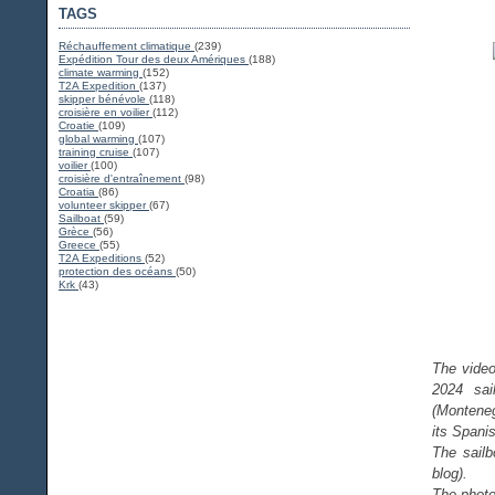
TAGS
Réchauffement climatique
(239)
Expédition Tour des deux Amériques
(188)
climate warming
(152)
T2A Expedition
(137)
skipper bénévole
(118)
croisière en voilier
(112)
Croatie
(109)
global warming
(107)
training cruise
(107)
voilier
(100)
croisière d'entraînement
(98)
Croatia
(86)
volunteer skipper
(67)
Sailboat
(59)
Grèce
(56)
Greece
(55)
T2A Expeditions
(52)
protection des océans
(50)
Krk
(43)
The video
2024 sail
(Monteneg
its Spanis
The sailb
blog).
The photo