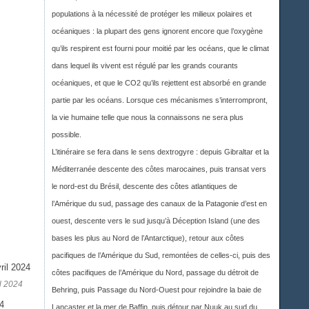
populations à la nécessité de protéger les milieux polaires et
océaniques : la plupart des gens ignorent encore que l’oxygène
qu’ils respirent est fourni pour moitié par les océans, que le climat
dans lequel ils vivent est régulé par les grands courants
océaniques, et que le CO2 qu’ils rejettent est absorbé en grande
partie par les océans. Lorsque ces mécanismes s’interrompront,
la vie humaine telle que nous la connaissons ne sera plus
possible.
L’itinéraire se fera dans le sens dextrogyre : depuis Gibraltar et la
Méditerranée descente des côtes marocaines, puis transat vers
le nord-est du Brésil, descente des côtes atlantiques de
l’Amérique du sud, passage des canaux de la Patagonie d’est en
ouest, descente vers le sud jusqu’à Déception Island (une des
bases les plus au Nord de l’Antarctique), retour aux côtes
pacifiques de l’Amérique du Sud, remontées de celles-ci, puis des
côtes pacifiques de l’Amérique du Nord, passage du détroit de
l 2024
Behring, puis Passage du Nord-Ouest pour rejoindre la baie de
Lancaster et la mer de Baffin, puis détour par Nuuk au sud du