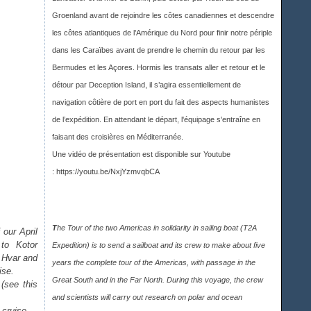
Groenland avant de rejoindre les côtes canadiennes et descendre
les côtes atlantiques de l’Amérique du Nord pour finir notre périple
dans les Caraïbes avant de prendre le chemin du retour par les
Bermudes et les Açores. Hormis les transats aller et retour et le
détour par Deception Island, il s’agira essentiellement de
navigation côtière de port en port du fait des aspects humanistes
de l’expédition. En attendant le départ, l'équipage s'entraîne en
faisant des croisières en Méditerranée.
Une vidéo de présentation est disponible sur Youtub
e
:
https://youtu.be/NxjYzmvqbCA
T
he Tour of the two Americas in solidarity in sailing boat (T2A
 our April
 to Kotor
Expedition) is to send a sailboat and its crew to make about five
, Hvar and
years the complete tour of the Americas, with passage in the
ise.
Great South and in the Far North. During this voyage, the crew
(see this
and scientists will carry out research on polar and ocean
 cruise.