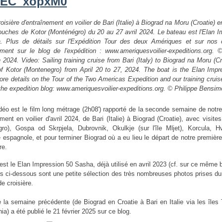
1EC_xopxM0
roisière d'entraînement
en voilier de Bari (Italie) à Biograd na Moru (Croatie) 
ouches de Kotor (Monténégro) du 20 au 27 avril 2024. Le bateau est l'Elan I
. Plus de détails sur l'Expédition Tour des deux Amériques et sur nos c
nement
sur le blog de l'expédition : www.ameriquesvoilier-expeditions.org. 
2024. Video: Sailing training cruise from Bari (Italy) to Biograd na Moru (Cr
f Kotor (Montenegro) from April 20 to 27, 2024. The boat is the Elan Impr
re details on the Tour of the Two Americas Expedition and our training crui
the expedition blog: www.ameriquesvoilier-expeditions.org. © Philippe Bensi
idéo est le film long métrage (2h08') rapporté de la seconde semaine de notre
ment en voilier d'avril 2024, de Bari (Italie) à Biograd (Croatie), avec visite
ro), Gospa od Skrpjela, Dubrovnik, Okulkje (sur l'île Mljet), Korcula, H
e espagnole, et pour terminer Biograd où a eu lieu le départ de notre premiè
re.
 est le Elan Impression 50 Sasha, déjà utilisé en avril 2023
(cf. sur ce même 
s ci-dessous sont une petite sélection des très nombreuses photos prises du
e croisière.
de la semaine
précédente (de Biograd en Croatie à Bari en Italie via les îles 
a) a été publié le 21 février 2025 sur ce blog.