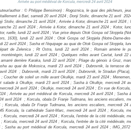
Arrivée au port médiéval de Korcula, mercredi 24 avril 2024
uteur/author : © Philippe Bensimon) : Rogoznica, le quai des pêcheurs, jeud
itaillement à Bari, samedi 20 avril 2024 ; Donji Stoliv, dimanche 21 avril 2024
ji Stoliv, dimanche 21 avril 2024 ; Arrivée à Kotor, dimanche 21 avril 2024 ;
manche 21 avril 2024 ; Arrivée à Kotor, dimanche 21 avril 2024 ; Kotor, lund
tor, ruelle, lundi 22 avril 2024 ; Vue prise depuis Otok Gospa od Skrpjela (N
rs, 1630), lundi 22 avril 2024 ; Otok Gospa od Skrpjela (Notre-Dame-des
ndi 22 avril 2024 ; Sasha et l'équipage au quai de Otok Gospa od Skrpjela, lund
épart de Zelenica ; Rt Ostra, lundi 22 avril 2024 ; Romain amène le pa
e monténégrin, lundi 22 avril 2024 ; Quelques mlles avant Cavtat, lundi 22 
 amarré derrière Karaka, lundi 22 avril 2024 ; Pliage du génois à Gruz, mard
sha au quai de Mokosica, mardi 23 avril 2024 ; Dubrovnik, la terrasse de l
avril 2024 ; Dubrovnik, mardi 23 avril 2024 ; Dubrovnik, le Stradun (Placa)
4 ; Coucher de soleil un mille avant Okulkje, mardi 23 avril 2024 ; Meneme
et salade à Okulkje, mardi 23 avril 2024 ; Sasha à Okulkje, mercredi 24 avr
mercredi 24 avril 2024 ; Okulkje, mercredi 24 avril 2024 ; En vue de Korcula
2024 ; Arrivée au port médiéval de Korcula, mercredi 24 avril 2024 ; Sasha 
24 avril 2024 ; Korcula, obala Dr Franje Tudmana, les anciens escaliers, me
4 ; Korcula, obala Dr Franje Tudmana, les anciens escaliers, mercredi 24 a
5 Korcula, la cathédrale Saint-Marc, mercredi 24 avril 2024 ; Korcula, me
4 ; Korcula, mercredi 24 avril 2024 ; Korcula, l'entrée de la cité médiévale, m
4 ; Korcula, mercredi 24 avril 2024 ; Korcula, l'entrée de la cité médiévale, m
4 ; Sasha au port médiéval de Korcula, mercredi 24 avril 2024 ; IMG_2072