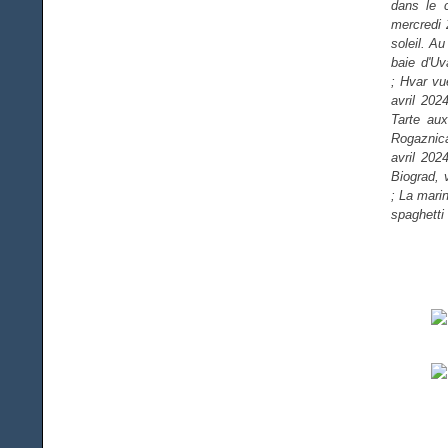
dans le c
mercredi 
soleil. A
baie d'Uv
; Hvar vu
avril 202
Tarte au
Rogaznica
avril 202
Biograd, 
; La mari
spaghetti 