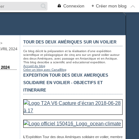
Connexion
+
Créer mon blog
TOUR DES DEUX AMÉRIQUES SUR UN VOILIER
>
VRIL 2024
Ce blog décrit la préparation et la réalisation d'une expédition
scientifique et pédagogique de cinq ans sur un grand voilier autour
des deux Amériques, avec passage en Antarctique et en Arctique.
This blog describe a scientific and educational expedition.
Accueil du blog
l 2024
Créer un blog avec CanalBlog
EXPEDITION TOUR DES DEUX AMERIQUES
SOLIDAIRE EN VOILIER - OBJECTIFS ET
ITINERAIRE
L
'Expédition Tour des deux Amériques solidaire en voilier, membre