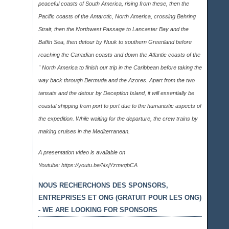
peaceful coasts of South America, rising from these, then the
Pacific coasts of the Antarctic, North America, crossing Behring
Strait, then the Northwest Passage to Lancaster Bay and the
Baffin Sea, then detour by Nuuk to southern Greenland before
reaching the Canadian coasts and down the Atlantic coasts of the
" North America to finish our trip in the Caribbean before taking the
way back through Bermuda and the Azores. Apart from the two
tansats and the detour by Deception Island, it will essentially be
coastal shipping from port to port due to the humanistic aspects of
the expedition. While waiting for the departure, the crew trains by
making cruises in the Mediterranean.
A presentation video is available on
Youtube:
https://youtu.be/NxjYzmvqbCA
NOUS RECHERCHONS DES SPONSORS,
ENTREPRISES ET ONG (GRATUIT POUR LES ONG)
- WE ARE LOOKING FOR SPONSORS