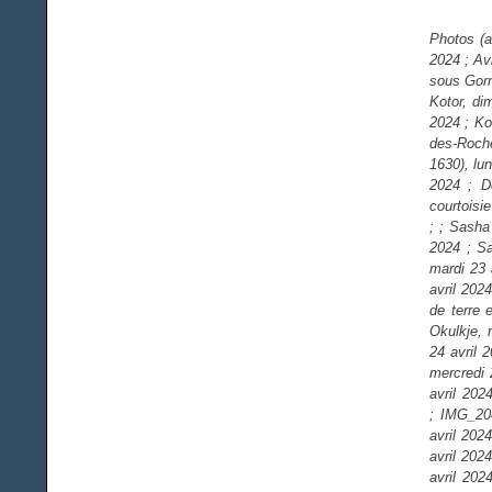
Photos (a
2024 ; Av
sous Gorn
Kotor, di
2024 ; Ko
des-Roche
1630), lu
2024 ; D
courtoisi
; ; Sasha
2024 ; Sa
mardi 23 
avril 202
de terre 
Okulkje, 
24 avril 
mercredi 
avril 202
; IMG_204
avril 202
avril 202
avril 202