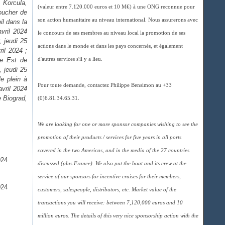
 Korcula,
(valeur entre 7.120.000 euros et 10 M€) à une ONG reconnue pour
oucher de
son action humanitaire au niveau international. Nous assurerons avec
il dans la
avril 2024
le concours de ses membres au niveau local la promotion de ses
, jeudi 25
actions dans le monde et dans les pays concernés, et également
ril 2024 ;
ie Est de
d'autres services s'il y a lieu.
 jeudi 25
le plein à
Pour toute demande, contactez Philippe Bensimon au +33
avril 2024
e Biograd,
(0)6.81.34.65.31.
We are looking for one or more sponsor companies wishing to see the
promotion of their products / services for five years in all ports
covered in the two Americas, and in the media of the 27 countries
discussed (plus France). We also put the boat and its crew at the
service of our sponsors for incentive cruises for their members,
customers, salespeople, distributors, etc. Market value of the
transactions you will receive: between 7,120,000 euros and 10
million euros. The details of this very nice sponsorship action with the