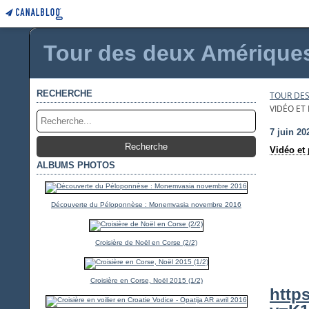
Tour des deux Amériques 
RECHERCHE
TOUR DES
VIDÉO ET
7 juin 20
Vidéo et 
ALBUMS PHOTOS
Découverte du Péloponnèse : Monemvasia novembre 2016
Croisière de Noël en Corse (2/2)
Croisière en Corse, Noël 2015 (1/2)
http