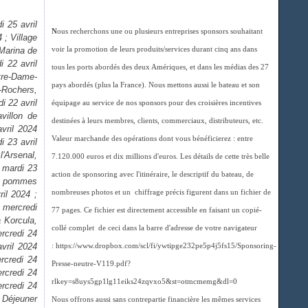
i 25 avril
N
ous recherchons une ou plusieurs entreprises sponsors souhaitant
 ; Village
 Marina de
voir la promotion de leurs produits/services durant cinq ans dans
i 22 avril
tous les ports abordés des deux Amériques, et dans les médias des 27
otre-Dame-
pays abordés (plus la France). Nous mettons aussi le bateau et son
-Rochers,
i 22 avril
équipage au service de nos sponsors pour des croisières incentives
villon de
destinées à leurs membres, clients, commerciaux, distributeurs, etc.
avril 2024
Valeur marchande des opérations dont vous bénéficierez : entre
i 23 avril
'Arsenal,
7.120.000 euros et dix millions d'euros. Les détails de cette très belle
, mardi 23
action de sponsoring avec l'itinéraire, le descriptif du bateau, de
n, pommes
nombreuses photos et un chiffrage précis figurent dans un fichier de
il 2024 ;
, mercredi
77 pages. Ce fichier est directement accessible en faisant un copié-
à Korcula,
collé complet de ceci dans la barre d'adresse de votre navigateur
rcredi 24
vril 2024
: https://www.dropbox.com/scl/fi/ywtipge232pe5p4j5fs15/Sponsoring-
rcredi 24
Presse-neutre-V119.pdf?
ercredi 24
rlkey=s8uys5gp1lg11eiks24zqvxo5&st=otmcmemg&dl=0
ercredi 24
 Déjeuner
Nous offrons aussi sans contrepartie financière les mêmes services