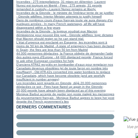
Incendies : 275 interpellations, 31 mises en détention, Laurent
Nunez est toujours en liberté - Fires : 275 arrests, 31 people
remanded in custody—Laurent Nunez remains at liberty.
Incendies de la Gironde : le ministre de l'intérieur tente de se justifier
- Gironde wildfires: Interior Minister attempts to justify himself
Dans de nombreux cours d'eaux français toute vie aura disparu d'ici
quelques années - In many French waterways, all life will have
disappeared within a few years
Incendies de la Gironde : la logique voudrait que Macron
démissionne pour pouvoir être jugé - Gironde wildfires: logic dictates
that Macron should resign so he can stand trial.
L'état d'urgence est proclamé en Espagne, les incendies sont à
moins de 50 km de Madrid - A state of emergency has been declared
in Spain; the fires are less than 50 km from Madrid
44.000 personnes déplacées, la France obligée de demander l'aide
des autres pays d'Europe - 44,000 displaced people; France forced
to ask other European countries for help
D'anciens ATR42 recyclés en bombardier d'eaux pour remplacer nos
Canadairs devenus obsolètes (et de toute façon en nombre très
insuffisant) - Old ATR-42s converted into water bombers to replace
our Canadairs, which have become obsolete (and are woefully
insufficient in number anyway)
Les incendies sont repartis en Gironde, déjà 20.000 personnes
déplacées ce soir - Fires have flared up again in the Gironde;
20,000 people have already been displaced as of this evening
Monique Barbut accepte de garder son poste malgré les mensonges
du gouvernement français - Monique Barbut agrees to keep her post
despite the French government's lies
DERNIERS COMMENTAIRES
Vue pr