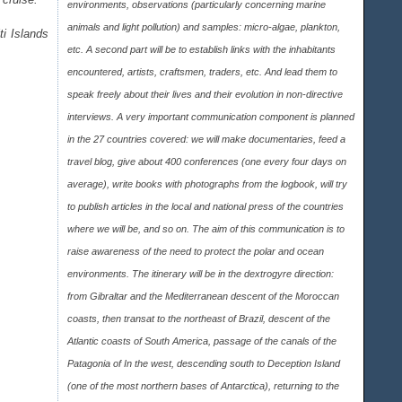
environments, observations (particularly concerning marine
animals and light pollution) and samples: micro-algae, plankton,
ti Islands
etc. A second part will be to establish links with the inhabitants
encountered, artists, craftsmen, traders, etc. And lead them to
speak freely about their lives and their evolution in non-directive
interviews. A very important communication component is planned
in the 27 countries covered: we will make documentaries, feed a
travel blog, give about 400 conferences (one every four days on
average), write books with photographs from the logbook, will try
to publish articles in the local and national press of the countries
where we will be, and so on. The aim of this communication is to
raise awareness of the need to protect the polar and ocean
environments. The itinerary will be in the dextrogyre direction:
from Gibraltar and the Mediterranean descent of the Moroccan
coasts, then transat to the northeast of Brazil, descent of the
Atlantic coasts of South America, passage of the canals of the
Patagonia of In the west, descending south to Deception Island
(one of the most northern bases of Antarctica), returning to the