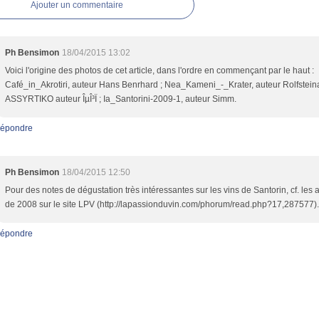
Ajouter un commentaire
Ph Bensimon
18/04/2015 13:02
Voici l'origine des photos de cet article, dans l'ordre en commençant par le haut :
Café_in_Akrotiri, auteur Hans Benrhard ; Nea_Kameni_-_Krater, auteur Rolfsteina
ASSYRTIKO auteur ÎµÎ³Ï ; Ia_Santorini-2009-1, auteur Simm.
épondre
Ph Bensimon
18/04/2015 12:50
Pour des notes de dégustation très intéressantes sur les vins de Santorin, cf. les a
de 2008 sur le site LPV (http://lapassionduvin.com/phorum/read.php?17,287577).
épondre