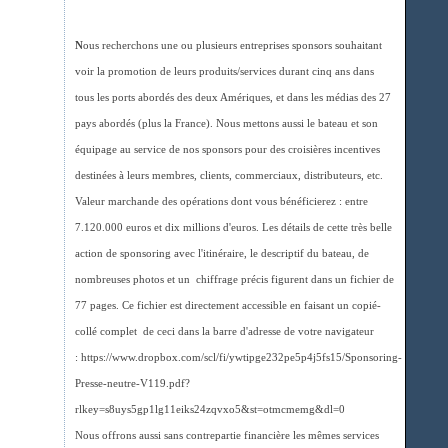
N
ous recherchons une ou plusieurs entreprises sponsors souhaitant
voir la promotion de leurs produits/services durant cinq ans dans
tous les ports abordés des deux Amériques, et dans les médias des 27
pays abordés (plus la France). Nous mettons aussi le bateau et son
équipage au service de nos sponsors pour des croisières incentives
destinées à leurs membres, clients, commerciaux, distributeurs, etc.
Valeur marchande des opérations dont vous bénéficierez : entre
7.120.000 euros et dix millions d'euros. Les détails de cette très belle
action de sponsoring avec l'itinéraire, le descriptif du bateau, de
nombreuses photos et un chiffrage précis figurent dans un fichier de
77 pages. Ce fichier est directement accessible en faisant un copié-
collé complet de ceci dans la barre d'adresse de votre navigateur
: https://www.dropbox.com/scl/fi/ywtipge232pe5p4j5fs15/Sponsoring-
Presse-neutre-V119.pdf?
rlkey=s8uys5gp1lg11eiks24zqvxo5&st=otmcmemg&dl=0
Nous offrons aussi sans contrepartie financière les mêmes services