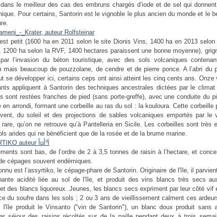
dans le meilleur des cas des embruns chargés d’iode et de sel qui donnent 
nique. Pour certains, Santorin est le vignoble le plus ancien du monde et le 
ure.
r est petit (1600 ha en 2011 selon le site Dionis Vins, 1400 ha en 2013 selon 
, 1200 ha selon la RVF, 1400 hectares paraissent une bonne moyenne), grigno
par l’invasion du béton touristique, avec des sols volcaniques contena
 mais beaucoup de pouzzolane, de cendre et de pierre ponce. A l’abri du p
ut se développer ici, certains ceps ont ainsi atteint les cinq cents ans. Onze
nts appliquent à Santorin des techniques ancestrales dictées par le climat 
s sont restées franches de pied (sans porte-greffe), avec une conduite du p
en arrondi, formant une corbeille au ras du sol : la kouloura. Cette corbeille 
 vent, du soleil et des projections de sables volcaniques emportés par le 
 rare, qu’on ne retrouve qu’à Pantelleria en Sicile. Les corbeilles sont très
ols arides qui ne bénéficient que de la rosée et de la brume marine.
ments sont bas, de l’ordre de 2 à 3,5 tonnes de raisin à l’hectare, et conc
 de cépages souvent endémiques.
nnu est l’assyrtiko, le cépage-phare de Santorin. Originaire de l'île, il parvien
ante acidité liée au sol de l'île, et produit des vins blancs très secs a
 et des blancs liquoreux. Jeunes, les blancs secs expriment par leur côté vif 
ce du soufre dans les sols ; 2 ou 3 ans de vieillissement calment ces ardeu
té, l'île produit le Vinsanto ("vin de Santorin"), un blanc doux produit sans 
par séjour des raisins récoltés sur de la paille pendant deux à trois semai