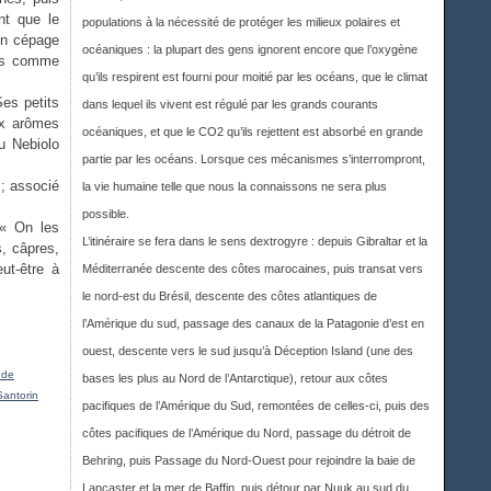
nt que le
populations à la nécessité de protéger les milieux polaires et
 un cépage
océaniques : la plupart des gens ignorent encore que l’oxygène
res comme
qu’ils respirent est fourni pour moitié par les océans, que le climat
es petits
dans lequel ils vivent est régulé par les grands courants
ux arômes
océaniques, et que le CO2 qu’ils rejettent est absorbé en grande
au Nebiolo
partie par les océans. Lorsque ces mécanismes s’interrompront,
 ; associé
la vie humaine telle que nous la connaissons ne sera plus
possible.
 « On les
L’itinéraire se fera dans le sens dextrogyre : depuis Gibraltar et la
s, câpres,
ut-être à
Méditerranée descente des côtes marocaines, puis transat vers
le nord-est du Brésil, descente des côtes atlantiques de
l’Amérique du sud, passage des canaux de la Patagonie d’est en
ouest, descente vers le sud jusqu’à Déception Island (une des
 de
bases les plus au Nord de l’Antarctique), retour aux côtes
Santorin
pacifiques de l’Amérique du Sud, remontées de celles-ci, puis des
côtes pacifiques de l’Amérique du Nord, passage du détroit de
Behring, puis Passage du Nord-Ouest pour rejoindre la baie de
Lancaster et la mer de Baffin, puis détour par Nuuk au sud du