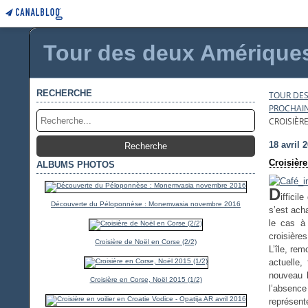
Tour des deux Amériques 
RECHERCHE
TOUR DES
PROCHAINE
CROISIÈR
18 avril 
Croisière
ALBUMS PHOTOS
D
iffici
Découverte du Péloponnèse : Monemvasia novembre 2016
s’est ach
le cas à
croisières
Croisière de Noël en Corse (2/2)
L’île, re
actuelle,
nouveau h
Croisière en Corse, Noël 2015 (1/2)
l’absence
représent