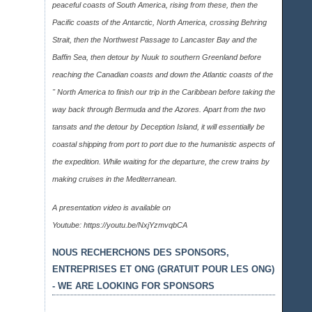
peaceful coasts of South America, rising from these, then the
Pacific coasts of the Antarctic, North America, crossing Behring
Strait, then the Northwest Passage to Lancaster Bay and the
Baffin Sea, then detour by Nuuk to southern Greenland before
reaching the Canadian coasts and down the Atlantic coasts of the
" North America to finish our trip in the Caribbean before taking the
way back through Bermuda and the Azores. Apart from the two
tansats and the detour by Deception Island, it will essentially be
coastal shipping from port to port due to the humanistic aspects of
the expedition. While waiting for the departure, the crew trains by
making cruises in the Mediterranean.
A presentation video is available on
Youtube:
https://youtu.be/NxjYzmvqbCA
NOUS RECHERCHONS DES SPONSORS,
ENTREPRISES ET ONG (GRATUIT POUR LES ONG)
- WE ARE LOOKING FOR SPONSORS