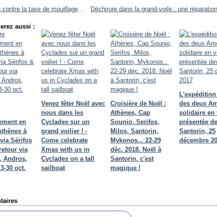
Pétition contre la taxe de mouillage sur le site merlibre.fr
erez aussi :
L'expédition
Venez fêter Noël avec
Croisière de Noël :
des deux Am
nous dans les
Athènes, Cap
solidaire en 
nement en
Cyclades sur un
Sounio, Serifos,
présentée d
Athènes à
grand voilier ! -
Milos, Santorin,
Santorin, 25
via Sérifos
Come celebrate
Mykonos... 22-29
décembre 2
retour via
Xmas with us in
déc. 2018. Noël à
 Andros,
Cyclades on a tall
Santorin, c'est
23-30 oct.
sailboat
magique !
aires