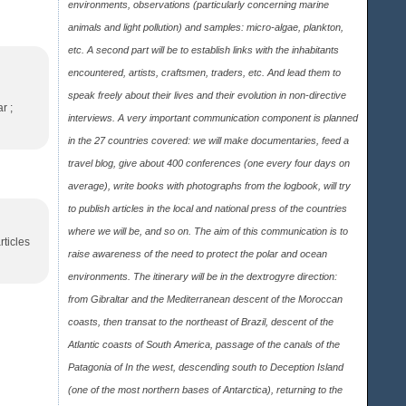
environments, observations (particularly concerning marine
animals and light pollution) and samples: micro-algae, plankton,
etc. A second part will be to establish links with the inhabitants
encountered, artists, craftsmen, traders, etc. And lead them to
speak freely about their lives and their evolution in non-directive
r ;
interviews. A very important communication component is planned
in the 27 countries covered: we will make documentaries, feed a
travel blog, give about 400 conferences (one every four days on
average), write books with photographs from the logbook, will try
to publish articles in the local and national press of the countries
where we will be, and so on. The aim of this communication is to
rticles
raise awareness of the need to protect the polar and ocean
environments. The itinerary will be in the dextrogyre direction:
from Gibraltar and the Mediterranean descent of the Moroccan
coasts, then transat to the northeast of Brazil, descent of the
Atlantic coasts of South America, passage of the canals of the
Patagonia of In the west, descending south to Deception Island
(one of the most northern bases of Antarctica), returning to the