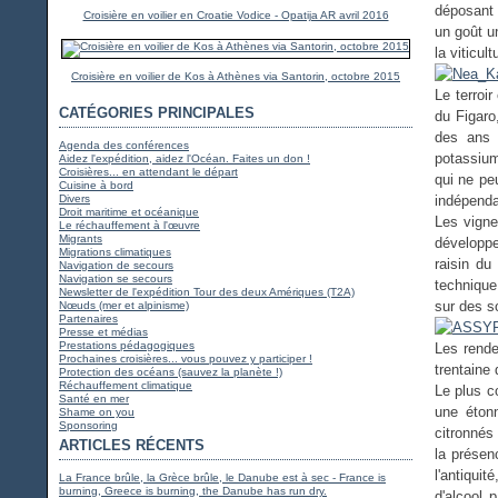
déposant 
Croisière en voilier en Croatie Vodice - Opatija AR avril 2016
un goût u
la viticult
Croisière en voilier de Kos à Athènes via Santorin, octobre 2015
Le terroi
CATÉGORIES PRINCIPALES
du Figaro
des ans 
Agenda des conférences
potassium
Aidez l'expédition, aidez l'Océan. Faites un don !
Croisières... en attendant le départ
qui ne pe
Cuisine à bord
Divers
indépenda
Droit maritime et océanique
Les vigne
Le réchauffement à l'œuvre
Migrants
développe 
Migrations climatiques
raisin du
Navigation de secours
Navigation se secours
technique
Newsletter de l'expédition Tour des deux Amériques (T2A)
sur des s
Nœuds (mer et alpinisme)
Partenaires
Presse et médias
Prestations pédagogiques
Les rende
Prochaines croisières... vous pouvez y participer !
trentaine
Protection des océans (sauvez la planète !)
Réchauffement climatique
Le plus co
Santé en mer
une étonn
Shame on you
Sponsoring
citronnés
ARTICLES RÉCENTS
la présen
l'antiqui
La France brûle, la Grèce brûle, le Danube est à sec - France is
burning, Greece is burning, the Danube has run dry.
d'alcool 