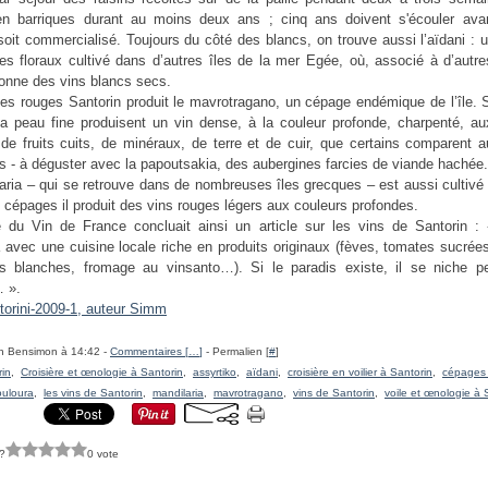
en barriques durant au moins deux ans ; cinq ans doivent s'écouler ava
soit commercialisé. Toujours du côté des blancs, on trouve aussi l’aïdani :
s floraux cultivé dans d’autres îles de la mer Egée, où, associé à d’aut
l donne des vins blancs secs.
es rouges Santorin produit le mavrotragano, un cépage endémique de l’île. S
la peau fine produisent un vin dense, à la couleur profonde, charpenté, a
 de fruits cuits, de minéraux, de terre et de cuir, que certains comparent 
s - à déguster avec la papoutsakia, des aubergines farcies de viande hachée.
aria – qui se retrouve dans de nombreuses îles grecques – est aussi cultivé
s cépages il produit des vins rouges légers aux couleurs profondes.
 du Vin de France concluait ainsi un article sur les vins de Santorin :
 avec une cuisine locale riche en produits originaux (fèves, tomates sucrée
s blanches, fromage au vinsanto…). Si le paradis existe, il se niche pe
 ».
h Bensimon à 14:42 -
Commentaires [
…
]
- Permalien [
#
]
rin
,
Croisière et œnologie à Santorin
,
assyrtiko
,
aïdani
,
croisière en voilier à Santorin
,
cépages
ouloura
,
les vins de Santorin
,
mandilaria
,
mavrotragano
,
vins de Santorin
,
voile et œnologie à 
?
0 vote