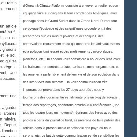
au raisin
d'Ocean & Climate Platform, consiste à envoyer un voilier et son
berceau de
équipage faire sur cinq ans le tour complet des Amériques, avec
passage dans le Grand Sud et dans le Grand Nord. Durant tout
un article
ce voyage l’équipage et des scientifiques procéderont à des
té au fil
recherches sur les milieux polaires et océaniques, des
nt peu de
hylloxéra
observations (notamment en ce qui concerne les animaux marins
 vignerons
et la pollution lumineuse) et des prélèvements : micro-algues,
et le sol.
planctons, etc. Un second volet consistera à nouer des liens avec
ied qui se
protège le
les habitants rencontrés, artistes, artisans, commerçants, etc. et
vent. Une
les amener à parler librement de leur vie et de son évolution dans
 espacées,
des interviews non-directifs. Un volet communication très
important est prévu dans les 27 pays abordés : nous y
ernent une
tournerons des documentaires, alimenterons un blog de voyage,
ferons des reportages, donnerons environ 400 conférences (une
t à garder
tous les quatre jours en moyenne), écrirons des livres avec des
ux arômes
et minéral
photos à partir du journal de bord, essayerons de faire publier des
rs. Depuis
articles dans la presse locale et nationale des pays où nous
adjonction
serons, etc. Le but de cette communication est de sensibiliser les
nes, puis