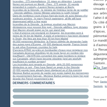
Incendies : 275 interpellations, 31 mises en détention, Laurent
élevage 
Nunez est toujours en liberté - Fires : 275 arrests, 31 people
remanded in custody—Laurent Nunez remains at liberty.
vinsanto 
Incendies de la Gironde : le ministre de l'intérieur tente de se justifier
- Gironde wildfires: Interior Minister attempts to justify himself
aux arôme
Dans de nombreux cours d'eaux français toute vie aura disparu d'ici
l’athiri i
quelques années - In many French waterways, all life will have
disappeared within a few years
Du côté d
Incendies de la Gironde : la logique voudrait que Macron
grains à 
démissionne pour pouvoir être jugé - Gironde wildfires: logic dictates
that Macron should resign so he can stand trial.
d’épices,
L'état d'urgence est proclamé en Espagne, les incendies sont à
piémontai
moins de 50 km de Madrid - A state of emergency has been declared
in Spain; the fires are less than 50 km from Madrid
Le mandil
44.000 personnes déplacées, la France obligée de demander l'aide
des autres pays d'Europe - 44,000 displaced people; France forced
à d’autre
to ask other European countries for help
La Revue
D'anciens ATR42 recyclés en bombardier d'eaux pour remplacer nos
Canadairs devenus obsolètes (et de toute façon en nombre très
dégustera
insuffisant) - Old ATR-42s converted into water bombers to replace
aubergine
our Canadairs, which have become obsolete (and are woefully
insufficient in number anyway)
Santorin…
Les incendies sont repartis en Gironde, déjà 20.000 personnes
déplacées ce soir - Fires have flared up again in the Gironde;
20,000 people have already been displaced as of this evening
Monique Barbut accepte de garder son poste malgré les mensonges
du gouvernement français - Monique Barbut agrees to keep her post
Posté par P
despite the French government's lies
Tags:
Santo
DERNIERS COMMENTAIRES
Santorin
,
k
Vous aimez 