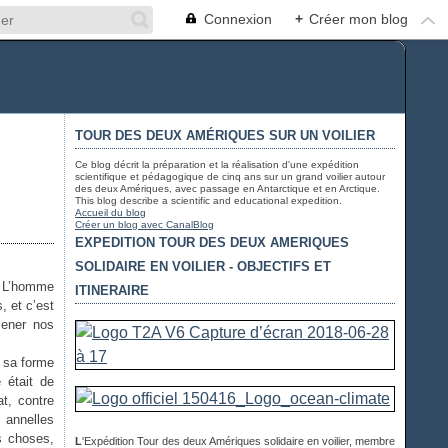
Connexion
+
Créer mon blog
TOUR DES DEUX AMÉRIQUES SUR UN VOILIER
Ce blog décrit la préparation et la réalisation d'une expédition
scientifique et pédagogique de cinq ans sur un grand voilier autour
des deux Amériques, avec passage en Antarctique et en Arctique.
This blog describe a scientific and educational expedition.
Accueil du blog
Créer un blog avec CanalBlog
EXPEDITION TOUR DES DEUX AMERIQUES
SOLIDAIRE EN VOILIER - OBJECTIFS ET
n. L’homme
ITINERAIRE
, et c’est
ener nos
a sa forme
e était de
at, contre
 annelles
s choses,
L
'Expédition Tour des deux Amériques solidaire en voilier, membre