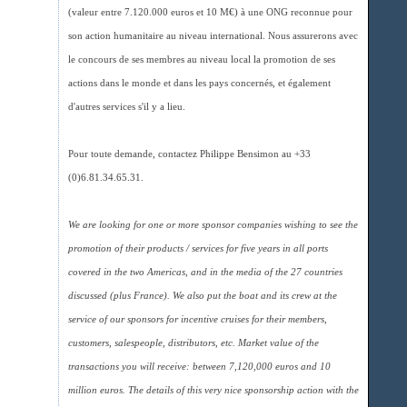
(valeur entre 7.120.000 euros et 10 M€) à une ONG reconnue pour
son action humanitaire au niveau international. Nous assurerons avec
le concours de ses membres au niveau local la promotion de ses
actions dans le monde et dans les pays concernés, et également
d'autres services s'il y a lieu.
Pour toute demande, contactez Philippe Bensimon au +33
(0)6.81.34.65.31.
We are looking for one or more sponsor companies wishing to see the
promotion of their products / services for five years in all ports
covered in the two Americas, and in the media of the 27 countries
discussed (plus France). We also put the boat and its crew at the
service of our sponsors for incentive cruises for their members,
customers, salespeople, distributors, etc. Market value of the
transactions you will receive: between 7,120,000 euros and 10
million euros. The details of this very nice sponsorship action with the