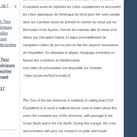
Déchirure dans la grand-voile : une réparation de fortune pas chère et efficace
Groenland avant de rejoindre les côtes canadiennes et descendre
les côtes atlantiques de l’Amérique du Nord pour finir notre périple
dans les Caraïbes avant de prendre le chemin du retour par les
Bermudes et les Açores. Hormis les transats aller et retour et le
détour par Deception Island, il s’agira essentiellement de
navigation côtière de port en port du fait des aspects humanistes
de l’expédition. En attendant le départ, l'équipage s'entraîne en
 Tour
faisant des croisières en Méditerranée.
ériques
Une vidéo de présentation est disponible sur Youtub
e
voilier
:
https://youtu.be/NxjYzmvqbCA
evant
017
T
he Tour of the two Americas in solidarity in sailing boat (T2A
Expedition) is to send a sailboat and its crew to make about five
years the complete tour of the Americas, with passage in the
Great South and in the Far North. During this voyage, the crew
and scientists will carry out research on polar and ocean