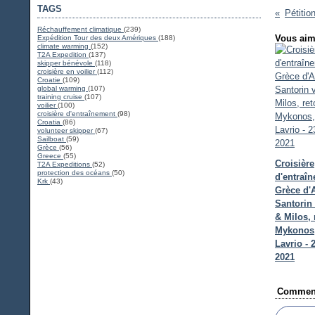
TAGS
Réchauffement climatique
(239)
Vous aim
Expédition Tour des deux Amériques
(188)
climate warming
(152)
T2A Expedition
(137)
skipper bénévole
(118)
croisière en voilier
(112)
Croatie
(109)
global warming
(107)
training cruise
(107)
voilier
(100)
croisière d'entraînement
(98)
Croatia
(86)
volunteer skipper
(67)
Sailboat
(59)
Grèce
(56)
Greece
(55)
Croisière
T2A Expeditions
(52)
protection des océans
(50)
d'entraî
Krk
(43)
Grèce d'
Santorin 
& Milos, 
Mykonos,
Lavrio - 
2021
Comment