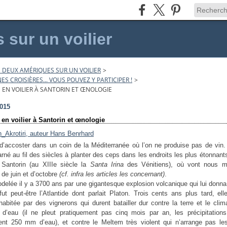
sur un voilier
 DEUX AMÉRIQUES SUR UN VOILIER
>
S CROISIÈRES... VOUS POUVEZ Y PARTICIPER !
>
E EN VOILIER À SANTORIN ET ŒNOLOGIE
2015
 en voilier à Santorin et œnologie
le d’accoster dans un coin de la Méditerranée où l’on ne produise pas de vi
arné au fil des siècles à planter des ceps dans les endroits les plus étonnants
 Santorin (au XIIIe siècle la
Santa Irina
des Vénitiens), où vont nous m
 de juin et d’octobre
(cf. infra les articles les concernant)
.
modelée il y a 3700 ans par une gigantesque explosion volcanique qui lui donn
 fut peut-être l’Atlantide dont parlait Platon. Trois cents ans plus tard, ell
abitée par des vignerons qui durent batailler dur contre la terre et le clim
 d’eau (il ne pleut pratiquement pas cinq mois par an, les précipitations
ent 250 mm d’eau), et contre le Meltem très violent qui n’arrange pas le