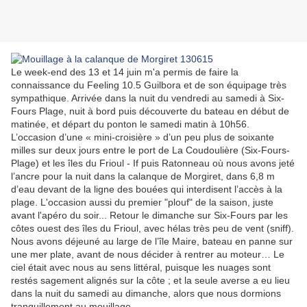
Le week-end des 13 et 14 juin m'a permis de faire la
connaissance du Feeling 10.5 Guilbora et de son équipage très
sympathique. Arrivée dans la nuit du vendredi au samedi à Six-
Fours Plage, nuit à bord puis découverte du bateau en début de
matinée, et départ du ponton le samedi matin à 10h56.
L’occasion d’une « mini-croisière » d’un peu plus de soixante
milles sur deux jours entre le port de La Coudoulière (Six-Fours-
Plage) et les îles du Frioul - If puis Ratonneau où nous avons jeté
l’ancre pour la nuit dans la calanque de Morgiret, dans 6,8 m
d’eau devant de la ligne des bouées qui interdisent l’accès à la
plage. L'occasion aussi du premier "plouf" de la saison, juste
avant l'apéro du soir... Retour le dimanche sur Six-Fours par les
côtes ouest des îles du Frioul, avec hélas très peu de vent (sniff).
Nous avons déjeuné au large de l’île Maire, bateau en panne sur
une mer plate, avant de nous décider à rentrer au moteur… Le
ciel était avec nous au sens littéral, puisque les nuages sont
restés sagement alignés sur la côte ; et la seule averse a eu lieu
dans la nuit du samedi au dimanche, alors que nous dormions
tranquillement au mouillage.