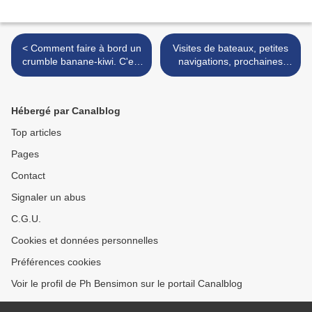
< Comment faire à bord un
Visites de bateaux, petites
crumble banane-kiwi. C'est
navigations, prochaines
facile, pas cher et délicieux
croisières, recherche
!
d'équipiers, etc. >
Hébergé par Canalblog
Top articles
Pages
Contact
Signaler un abus
C.G.U.
Cookies et données personnelles
Préférences cookies
Voir le profil de Ph Bensimon sur le portail Canalblog