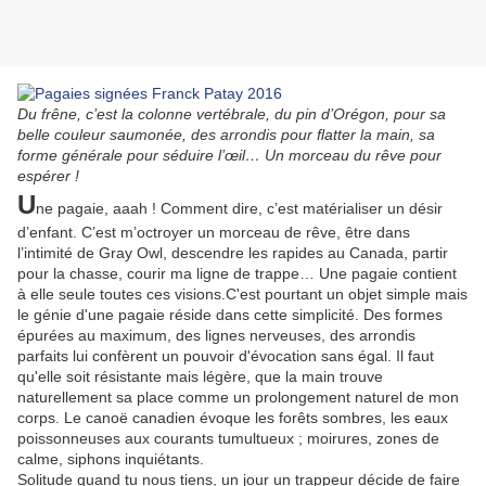
Du frêne, c’est la colonne vertébrale, du pin d’Orégon, pour sa
belle couleur saumonée, des arrondis pour flatter la main, sa
forme générale pour séduire l’œil… Un morceau du rêve pour
espérer !
U
ne pagaie, aaah ! Comment dire, c’est matérialiser un désir
d’enfant. C’est m’octroyer un morceau de rêve, être dans
l’intimité de Gray Owl, descendre les rapides au Canada, partir
pour la chasse, courir ma ligne de trappe… Une pagaie contient
à elle seule toutes ces visions.C'est pourtant un objet simple mais
le génie d'une pagaie réside dans cette simplicité. Des formes
épurées au maximum, des lignes nerveuses, des arrondis
parfaits lui confèrent un pouvoir d'évocation sans égal. Il faut
qu'elle soit résistante mais légère, que la main trouve
naturellement sa place comme un prolongement naturel de mon
corps. Le canoë canadien évoque les forêts sombres, les eaux
poissonneuses aux courants tumultueux ; moirures, zones de
calme, siphons inquiétants.
Solitude quand tu nous tiens, un jour un trappeur décide de faire