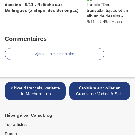
dessins - 9/11 : Relâche aux
Berlingues (archipel des Berlengas)
Commentaires
Ajouter un commentaire
< Nœud français, variante
Croisière en voilier en
du Machard : un
Croatie de Vodice à Split,
autobloquant d'alpinisme en
Hvar, Korcula, Dubrovnik et
mer. Comment le faire et
retour à Vodice - du 11au
quand l'utiliser
18 février 2017 >
Hébergé par Canalblog
Top articles
Pages