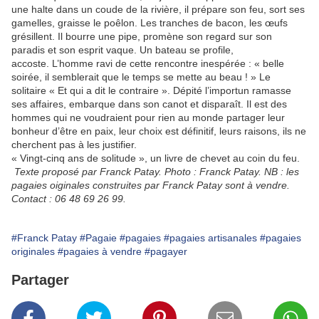
une halte dans un coude de la rivière, il prépare son feu, sort ses
gamelles, graisse le poêlon. Les tranches de bacon, les œufs
grésillent. Il bourre une pipe, promène son regard sur son
paradis et son esprit vaque. Un bateau se profile,
accoste. L’homme ravi de cette rencontre inespérée : « belle
soirée, il semblerait que le temps se mette au beau ! » Le
solitaire « Et qui a dit le contraire ». Dépité l’importun ramasse
ses affaires, embarque dans son canot et disparaît. Il est des
hommes qui ne voudraient pour rien au monde partager leur
bonheur d’être en paix, leur choix est définitif, leurs raisons, ils ne
cherchent pas à les justifier.
« Vingt-cinq ans de solitude », un livre de chevet au coin du feu.
Texte proposé par Franck Patay. Photo : Franck Patay. NB : les
pagaies oiginales construites par Franck Patay sont à vendre.
Contact : 06 48 69 26 99.
#Franck Patay
#Pagaie
#pagaies
#pagaies artisanales
#pagaies
originales
#pagaies à vendre
#pagayer
Partager