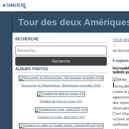
Tour des deux Amériques 
RECHERCHE
TOUR DES
>
INCROYAB
6 septem
Incroyabl
ALBUMS PHOTOS
subies p
I
Découverte du Péloponnèse : Monemvasia novembre 2016
ncroyabl
contre le
agression
Croisière de Noël en Corse (2/2)
des injon
réservatio
C'est d'au
Croisière en Corse, Noël 2015 (1/2)
victime e
réaffirme