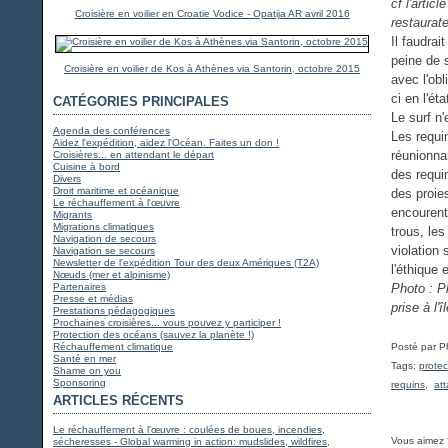
cf l'artic
Croisière en voilier en Croatie Vodice - Opatija AR avril 2016
restaura
Il faudrai
peine de 
Croisière en voilier de Kos à Athènes via Santorin, octobre 2015
avec l'obl
ci en l'état
CATÉGORIES PRINCIPALES
Le surf n'
Agenda des conférences
Les requi
Aidez l'expédition, aidez l'Océan. Faites un don !
réunionna
Croisières... en attendant le départ
Cuisine à bord
des requi
Divers
Droit maritime et océanique
des proies
Le réchauffement à l'œuvre
encourent.
Migrants
Migrations climatiques
trous, le
Navigation de secours
violation 
Navigation se secours
Newsletter de l'expédition Tour des deux Amériques (T2A)
l'éthique 
Nœuds (mer et alpinisme)
Partenaires
Photo : P
Presse et médias
prise à l
Prestations pédagogiques
Prochaines croisières... vous pouvez y participer !
Protection des océans (sauvez la planète !)
Réchauffement climatique
Posté par P
Santé en mer
Tags:
prote
Shame on you
Sponsoring
requins
,
at
ARTICLES RÉCENTS
Le réchauffement à l'œuvre : coulées de boues, incendies,
Vous aimez 
sécheresses - Global warming in action: mudslides, wildfires,