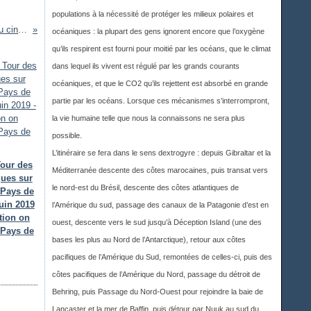
populations à la nécessité de protéger les milieux polaires et
Brigitte Bardot contre les fantômes : ce n'est pas du cinéma, mais une des missions actuelles de l'ONG Sea Shepherd
océaniques : la plupart des gens ignorent encore que l’oxygène
qu’ils respirent est fourni pour moitié par les océans, que le climat
dans lequel ils vivent est régulé par les grands courants
océaniques, et que le CO2 qu’ils rejettent est absorbé en grande
partie par les océans. Lorsque ces mécanismes s’interrompront,
la vie humaine telle que nous la connaissons ne sera plus
possible.
L’itinéraire se fera dans le sens dextrogyre : depuis Gibraltar et la
Tour des
Méditerranée descente des côtes marocaines, puis transat vers
ues sur
le nord-est du Brésil, descente des côtes atlantiques de
 Pays de
juin 2019
l’Amérique du sud, passage des canaux de la Patagonie d’est en
tion on
ouest, descente vers le sud jusqu’à Déception Island (une des
 Pays de
bases les plus au Nord de l’Antarctique), retour aux côtes
pacifiques de l’Amérique du Sud, remontées de celles-ci, puis des
côtes pacifiques de l’Amérique du Nord, passage du détroit de
Behring, puis Passage du Nord-Ouest pour rejoindre la baie de
Lancaster et la mer de Baffin, puis détour par Nuuk au sud du