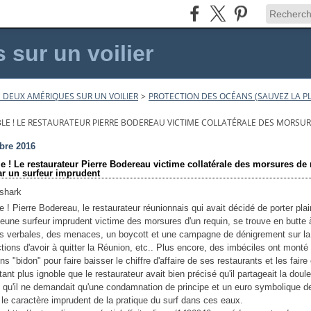
sur un voilier
 DEUX AMÉRIQUES SUR UN VOILIER
>
PROTECTION DES OCÉANS (SAUVEZ LA PL
LE ! LE RESTAURATEUR PIERRE BODEREAU VICTIME COLLATÉRALE DES MORSU
bre 2016
e ! Le restaurateur Pierre Bodereau victime collatérale des morsures de
ar un surfeur imprudent
e ! Pierre Bodereau, le restaurateur réunionnais qui avait décidé de porter plai
 jeune surfeur imprudent victime des morsures d'un requin, se trouve en butte 
s verbales, des menaces, un boycott et une campagne de dénigrement sur la 
ctions d'avoir à quitter la Réunion, etc.. Plus encore, des imbéciles ont monté
ns "bidon" pour faire baisser le chiffre d'affaire de ses restaurants et les faire 
tant plus ignoble que le restaurateur avait bien précisé qu'il partageait la doule
t qu'il ne demandait qu'une condamnation de principe et un euro symbolique d
r le caractère imprudent de la pratique du surf dans ces eaux.