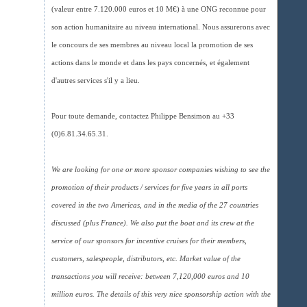
(valeur entre 7.120.000 euros et 10 M€) à une ONG reconnue pour
son action humanitaire au niveau international. Nous assurerons avec
le concours de ses membres au niveau local la promotion de ses
actions dans le monde et dans les pays concernés, et également
d'autres services s'il y a lieu.
Pour toute demande, contactez Philippe Bensimon au +33
(0)6.81.34.65.31.
We are looking for one or more sponsor companies wishing to see the
promotion of their products / services for five years in all ports
covered in the two Americas, and in the media of the 27 countries
discussed (plus France). We also put the boat and its crew at the
service of our sponsors for incentive cruises for their members,
customers, salespeople, distributors, etc. Market value of the
transactions you will receive: between 7,120,000 euros and 10
million euros. The details of this very nice sponsorship action with the