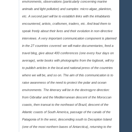
environments, observations (particularly concerning marine
animals and light pollution) and samples: micro-algae, plankton,
etc. A second part will be to establish links with the inhabitants
encountered, artists, craftsmen, traders, etc. And lead them to
speak freely about their lives and their evolution in non-directive
interviews. A very important communication component is planned
in the 27 countries covered: we will make documentaries, feed a
travel blog, give about 400 conferences (one every four days on
average), write books with photographs from the logbook, will try
to publish articles in the local and national press of the countries
where we will be, and so on. The aim of this communication is to
raise awareness of the need to protect the polar and ocean
environments. The itinerary will be in the dextrogyre direction:
from Gibraltar and the Mediterranean descent of the Moroccan
coasts, then transat to the northeast of Brazil, descent of the
Atlantic coasts of South America, passage of the canals of the
Patagonia of In the west, descending south to Deception Island
(one of the most northern bases of Antarctica), returning to the