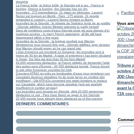
droughts
La France brûle, la Grèce brûle, le Danube est à sec - France is
burning, Greece is burning, the Danube has run dry.
Incendies : 275 interpellations, 31 mises en détention, Laurent
Nunez est toujours en liberté - Fires : 275 arrests, 31 people
remanded in custody—Laurent Nunez remains at liberty.
Vous aim
Incendies de la Gironde : le ministre de l'intérieur tente de se justifier
- Gironde wildfires: Interior Minister attempts to justify himself
Dans de nombreux cours d'eaux français toute vie aura disparu d'ici
quelques années - In many French waterways, all life will have
disappeared within a few years
Incendies de la Gironde : la logique voudrait que Macron
démissionne pour pouvoir être jugé - Gironde wildfires: logic dictates
that Macron should resign so he can stand trial.
L'état d'urgence est proclamé en Espagne, les incendies sont à
moins de 50 km de Madrid - A state of emergency has been declared
in Spain; the fires are less than 50 km from Madrid
44.000 personnes déplacées, la France obligée de demander l'aide
Tribune p
des autres pays d'Europe - 44,000 displaced people; France forced
to ask other European countries for help
octobre 
D'anciens ATR42 recyclés en bombardier d'eaux pour remplacer nos
JDD (Jou
Canadairs devenus obsolètes (et de toute façon en nombre très
insuffisant) - Old ATR-42s converted into water bombers to replace
dimanche
our Canadairs, which have become obsolete (and are woefully
avant la 
insufficient in number anyway)
Les incendies sont repartis en Gironde, déjà 20.000 personnes
T2A cos-
déplacées ce soir - Fires have flared up again in the Gironde;
20,000 people have already been displaced as of this evening
DERNIERS COMMENTAIRES
Comment