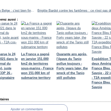
Pavillon Belge : c'est bien fini. Convoyage de Dunkerque à Olbia.
erez aussi :
arue le 24
La France a gagné
Quarante ans après,
2021 dans le
en janvier 151.000
l'épave du Tanio
Expédition 
rnal du
km2 de territoires
pollue toujours -
deux Amériq
), juste
sous-marins - France
Forty years later, the
France Bleu
COP 26 -
won 151,000 km of
wreck of the Tanio
Savoie - 22 
signataire
submarine territory
still pollutes
- T2A expedi
France Bleu
Savoie
aires
Ajouter un commentaire