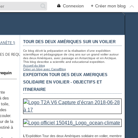
Connexion
+
Créer mon blog
TOUR DES DEUX AMÉRIQUES SUR UN VOILIER
ANÈTE !)
Ce blog décrit la préparation et la réalisation d'une expédition
RES DE REQUIN SUBIES PAR UN SURFEUR IMPRUDENT
scientifique et pédagogique de cinq ans sur un grand voilier autour
des deux Amériques, avec passage en Antarctique et en Arctique.
This blog describe a scientific and educational expedition.
Accueil du blog
Créer un blog avec CanalBlog
 requin
EXPEDITION TOUR DES DEUX AMERIQUES
SOLIDAIRE EN VOILIER - OBJECTIFS ET
ITINERAIRE
nte
à des
toile,
 des
couler.
ur de la
estiné à
L
'Expédition Tour des deux Amériques solidaire en voilier, membre