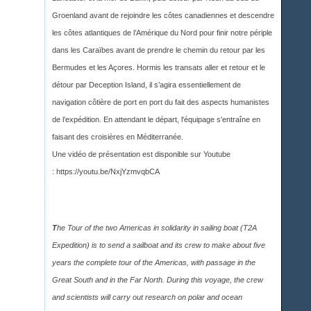
Groenland avant de rejoindre les côtes canadiennes et descendre
les côtes atlantiques de l’Amérique du Nord pour finir notre périple
dans les Caraïbes avant de prendre le chemin du retour par les
Bermudes et les Açores. Hormis les transats aller et retour et le
détour par Deception Island, il s’agira essentiellement de
navigation côtière de port en port du fait des aspects humanistes
de l’expédition. En attendant le départ, l'équipage s'entraîne en
faisant des croisières en Méditerranée.
Une vidéo de présentation est disponible sur Youtub
e
:
https://youtu.be/NxjYzmvqbCA
T
he Tour of the two Americas in solidarity in sailing boat (T2A
Expedition) is to send a sailboat and its crew to make about five
years the complete tour of the Americas, with passage in the
Great South and in the Far North. During this voyage, the crew
and scientists will carry out research on polar and ocean