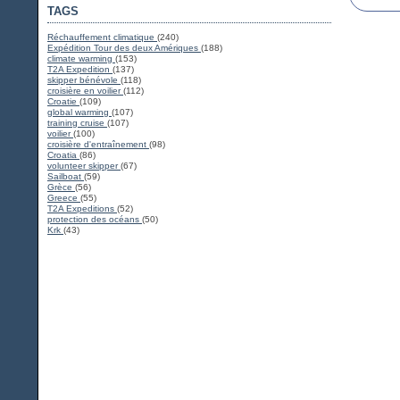
TAGS
Réchauffement climatique
(240)
Expédition Tour des deux Amériques
(188)
climate warming
(153)
T2A Expedition
(137)
skipper bénévole
(118)
croisière en voilier
(112)
Croatie
(109)
global warming
(107)
training cruise
(107)
voilier
(100)
croisière d'entraînement
(98)
Croatia
(86)
volunteer skipper
(67)
Sailboat
(59)
Grèce
(56)
Greece
(55)
T2A Expeditions
(52)
protection des océans
(50)
Krk
(43)