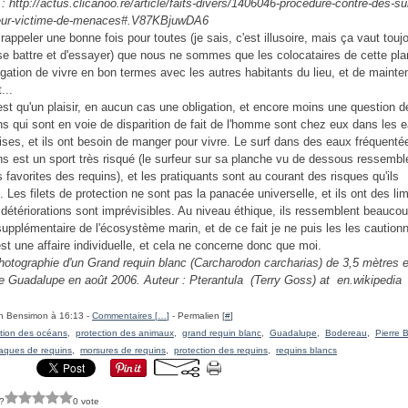
le : http://actus.clicanoo.re/article/faits-divers/1406046-procédure-contre-des-su
teur-victime-de-menaces#.V87KBjuwDA6
t rappeler une bonne fois pour toutes (je sais, c'est illusoire, mais ça vaut touj
se battre et d'essayer) que nous ne sommes que les colocataires de cette pla
igation de vivre en bon termes avec les autres habitants du lieu, et de mainten
...
est qu'un plaisir, en aucun cas une obligation, et encore moins une question d
ns qui sont en voie de disparition de fait de l'homme sont chez eux dans les 
ises, et ils ont besoin de manger pour vivre. Le surf dans des eaux fréquenté
ns est un sport très risqué (le surfeur sur sa planche vu de dessous ressembl
 favorites des requins), et les pratiquants sont au courant des risques qu'ils
 Les filets de protection ne sont pas la panacée universelle, et ils ont des lim
s détériorations sont imprévisibles. Au niveau éthique, ils ressemblent beauco
supplémentaire de l'écosystème marin, et de ce fait je ne puis les les caution
est une affaire individuelle, et cela ne concerne donc que moi.
hotographie d'un Grand requin blanc (Carcharodon carcharias) de 3,5 mètres
e
'île Guadalupe en août 2006
. Auteur : Pterantula
(Terry Goss) at en.wikipedia
h Bensimon à 16:13 -
Commentaires [
…
]
- Permalien [
#
]
ction des océans
,
protection des animaux
,
grand requin blanc
,
Guadalupe
,
Bodereau
,
Pierre 
taques de requins
,
morsures de requins
,
protection des requins
,
requins blancs
?
0 vote