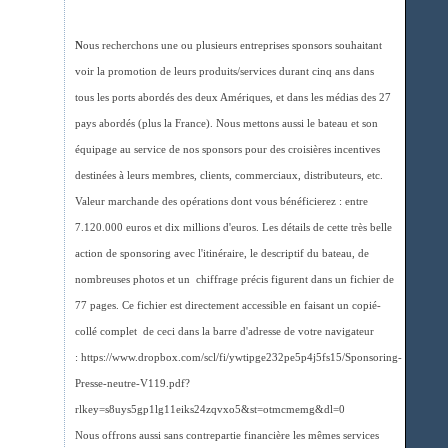
N
ous recherchons une ou plusieurs entreprises sponsors souhaitant
voir la promotion de leurs produits/services durant cinq ans dans
tous les ports abordés des deux Amériques, et dans les médias des 27
pays abordés (plus la France). Nous mettons aussi le bateau et son
équipage au service de nos sponsors pour des croisières incentives
destinées à leurs membres, clients, commerciaux, distributeurs, etc.
Valeur marchande des opérations dont vous bénéficierez : entre
7.120.000 euros et dix millions d'euros. Les détails de cette très belle
action de sponsoring avec l'itinéraire, le descriptif du bateau, de
nombreuses photos et un chiffrage précis figurent dans un fichier de
77 pages. Ce fichier est directement accessible en faisant un copié-
collé complet de ceci dans la barre d'adresse de votre navigateur
: https://www.dropbox.com/scl/fi/ywtipge232pe5p4j5fs15/Sponsoring-
Presse-neutre-V119.pdf?
rlkey=s8uys5gp1lg11eiks24zqvxo5&st=otmcmemg&dl=0
Nous offrons aussi sans contrepartie financière les mêmes services