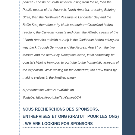
peaceful coasts of South America, rising from these, then the
Pacific coasts of the Antarctic, North America, crossing Behring
Strait, then the Northwest Passage to Lancaster Bay and the
Baffin Sea, then detour by Nuuk to southern Greenland before
reaching the Canadian coasts and down the Atlantic coasts of the
" North America to finish our trip in the Caribbean before taking the
way back through Bermuda and the Azores. Apart from the two
tansats and the detour by Deception Island, it will essentially be
coastal shipping from port to port due to the humanistic aspects of
the expedition. While waiting for the departure, the crew trains by
making cruises in the Mediterranean.
A presentation video is available on
Youtube:
https://youtu.be/NxjYzmvqbCA
NOUS RECHERCHONS DES SPONSORS,
ENTREPRISES ET ONG (GRATUIT POUR LES ONG)
- WE ARE LOOKING FOR SPONSORS