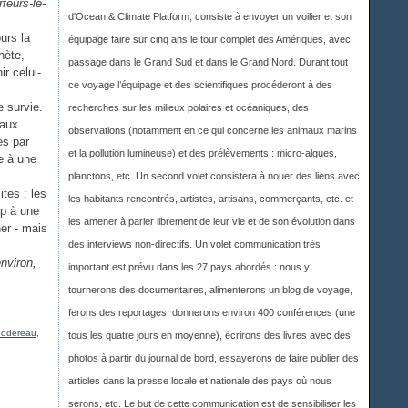
rfeurs-le-
d'Ocean & Climate Platform, consiste à envoyer un voilier et son
ours la
équipage faire sur cinq ans le tour complet des Amériques, avec
nète,
passage dans le Grand Sud et dans le Grand Nord. Durant tout
ir celui-
ce voyage l’équipage et des scientifiques procéderont à des
e survie.
recherches sur les milieux polaires et océaniques, des
eaux
observations (notamment en ce qui concerne les animaux marins
es par
et la pollution lumineuse) et des prélèvements : micro-algues,
e à une
planctons, etc. Un second volet consistera à nouer des liens avec
ites : les
les habitants rencontrés, artistes, artisans, commerçants, etc. et
up à une
les amener à parler librement de leur vie et de son évolution dans
ner - mais
des interviews non-directifs. Un volet communication très
nviron,
important est prévu dans les 27 pays abordés : nous y
tournerons des documentaires, alimenterons un blog de voyage,
ferons des reportages, donnerons environ 400 conférences (une
Bodereau
,
tous les quatre jours en moyenne), écrirons des livres avec des
photos à partir du journal de bord, essayerons de faire publier des
articles dans la presse locale et nationale des pays où nous
serons, etc. Le but de cette communication est de sensibiliser les