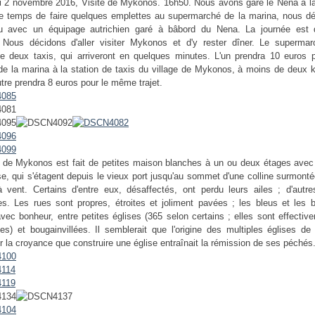
i 2 novembre 2016, Visite de Mykonos. 16h50. Nous avons garé le Nena à la
e temps de faire quelques emplettes au supermarché de la marina, nous d
u avec un équipage autrichien garé à bâbord du Nena. La journée est 
 Nous décidons d'aller visiter Mykonos et d'y rester dîner. Le superma
 deux taxis, qui arriveront en quelques minutes. L'un prendra 10 euros 
de la marina à la station de taxis du village de Mykonos, à moins de deux k
autre prendra 8 euros pour le même trajet.
e de Mykonos est fait de petites maison blanches à un ou deux étages avec 
se, qui s'étagent depuis le vieux port jusqu'au sommet d'une colline surmont
 vent. Certains d'entre eux, désaffectés, ont perdu leurs ailes ; d'autre
s. Les rues sont propres, étroites et joliment pavées ; les bleus et les b
avec bonheur, entre petites églises (365 selon certains ; elles sont effectiv
s) et bougainvillées. Il semblerait que l'origine des multiples églises d
r la croyance que construire une église entraînait la rémission de ses péchés