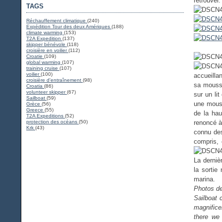
retrouver.
TAGS
Réchauffement climatique
(240)
Expédition Tour des deux Amériques
(188)
climate warming
(153)
T2A Expedition
(137)
skipper bénévole
(118)
croisière en voilier
(112)
Croatie
(109)
global warming
(107)
training cruise
(107)
voilier
(100)
accueilla
croisière d'entraînement
(98)
sa moussa
Croatia
(86)
volunteer skipper
(67)
sur un li
Sailboat
(59)
une mouss
Grèce
(56)
Greece
(55)
de la hau
T2A Expeditions
(52)
protection des océans
(50)
renoncé à
Krk
(43)
connu des
compris, 
La derniè
la sortie
marina.
Photos de
Sailboat 
magnifice
there we 