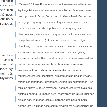
 nouvelle
d'Ocean & Climate Platform, consiste à envoyer un voilier et son
écouvrons
déjà bien
équipage faire sur cinq ans le tour complet des Amériques, avec
rché nous
passage dans le Grand Sud et dans le Grand Nord. Durant tout
pour nous
ce voyage l’équipage et des scientifiques procéderont à des
ilomètres
recherches sur les milieux polaires et océaniques, des
observations (notamment en ce qui concerne les animaux marins
et la pollution lumineuse) et des prélèvements : micro-algues,
planctons, etc. Un second volet consistera à nouer des liens avec
les habitants rencontrés, artistes, artisans, commerçants, etc. et
des toits
les amener à parler librement de leur vie et de son évolution dans
ée par des
s les ont
des interviews non-directifs. Un volet communication très
lancs s'y
important est prévu dans les 27 pays abordés : nous y
ement très
tournerons des documentaires, alimenterons un blog de voyage,
e Mykonos
ferons des reportages, donnerons environ 400 conférences (une
.
tous les quatre jours en moyenne), écrirons des livres avec des
photos à partir du journal de bord, essayerons de faire publier des
articles dans la presse locale et nationale des pays où nous
serons, etc. Le but de cette communication est de sensibiliser les