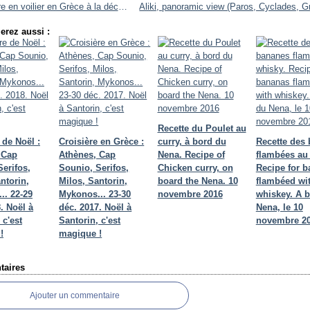
Croisière en voilier en Grèce à la découverte des Cyclades. Jour J+4 : d'Aliki (Paros) à Mykonos
erez aussi :
Recette du Poulet au
 de Noël :
Croisière en Grèce :
curry, à bord du
Recette des
 Cap
Athènes, Cap
Nena. Recipe of
flambées au
erifos,
Sounio, Serifos,
Chicken curry, on
Recipe for 
ntorin,
Milos, Santorin,
board the Nena. 10
flambéed wi
.. 22-29
Mykonos... 23-30
novembre 2016
whiskey. A 
. Noël à
déc. 2017. Noël à
Nena, le 10
 c'est
Santorin, c'est
novembre 2
!
magique !
aires
Ajouter un commentaire