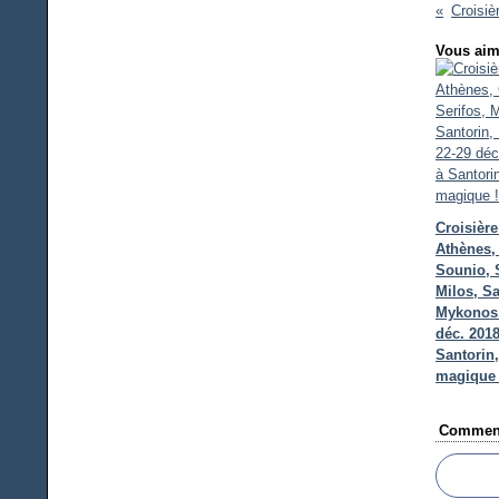
Vous aim
Croisière
Athènes,
Sounio, S
Milos, Sa
Mykonos.
déc. 2018
Santorin,
magique 
Comment