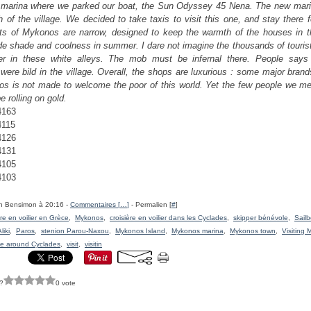
marina where we parked our boat, the Sun Odyssey 45 Nena. The new mari
th of the village. We decided to take taxis to visit this one, and stay there f
ts of Mykonos are narrow, designed to keep the warmth of the houses in th
de shade and coolness in summer. I dare not imagine the thousands of touris
r in these white alleys. The mob must be infernal there. People says
were bild in the village. Overall, the shops are luxurious : some major brand
os is not made to welcome the poor of this world. Yet the few people we me
 rolling on gold.
h Bensimon à 20:16 -
Commentaires [
…
]
- Permalien [
#
]
ère en voilier en Grèce
,
Mykonos
,
croisière en voilier dans les Cyclades
,
skipper bénévole
,
Sailb
liki
,
Paros
,
stenion Parou-Naxou
,
Mykonos Island
,
Mykonos marina
,
Mykonos town
,
Visiting
ise around Cyclades
,
visit
,
visitin
?
0 vote