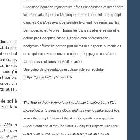
Groenland avant de rejoindre les côtes canadiennes et descendre
les côtes atlantiques de l’Amérique du Nord pour finir notre périple
dans les Caraïbes avant de prendre le chemin du retour par les
Bermudes et les Açores. Hormis les transats aller et retour et le
détour par Deception Island, il s’agira essentiellement de
thique et
navigation côtière de port en port du fait des aspects humanistes
at du jour
t en duel
de l’expédition. En attendant le départ, l'équipage s'entraîne en
terre dans
faisant des croisières en Méditerranée.
 au moins
Une vidéo de présentation est disponible sur Youtub
e
hées j'ai
nt parfois
:
https://youtu.be/NxjYzmvqbCA
onos, vin
rts aussi.
 de taxi à
T
he Tour of the two Americas in solidarity in sailing boat (T2A
nuit à la
Expedition) is to send a sailboat and its crew to make about five
years the complete tour of the Americas, with passage in the
 Aliki, a
Great South and in the Far North. During this voyage, the crew
land. From
and scientists will carry out research on polar and ocean
nt of the