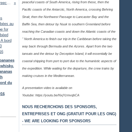
peaceful coasts of South America, rising from these, then the
Aliki, panoramic view (Paros, Cyclades, Greece). Croisière en voilier en Grèce à la découverte des Cyclades. Jour J+4
Pacific coasts of the Antarctic, North America, crossing Behring
Strait, then the Northwest Passage to Lancaster Bay and the
Baffin Sea, then detour by Nuuk to southern Greenland before
reaching the Canadian coasts and down the Atlantic coasts of the
" North America to finish our trip in the Caribbean before taking the
way back through Bermuda and the Azores. Apart from the two
tansats and the detour by Deception Island, it will essentially be
 bananes
coastal shipping from port to port due to the humanistic aspects of
 whisky.
the expedition. While waiting for the departure, the crew trains by
bananas
making cruises in the Mediterranean.
th
bord du
A presentation video is available on
016
Youtube:
https://youtu.be/NxjYzmvqbCA
NOUS RECHERCHONS DES SPONSORS,
ENTREPRISES ET ONG (GRATUIT POUR LES ONG)
- WE ARE LOOKING FOR SPONSORS