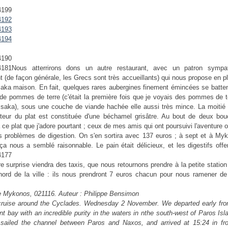
Nous atterrirons dons un autre restaurant, avec un patron sympa
nt (de façon générale, les Grecs sont très accueillants) qui nous propose en pl
ka maison. En fait, quelques rares aubergines finement émincées se batten
t de pommes de terre (c'était la première fois que je voyais des pommes de 
aka), sous une couche de viande hachée elle aussi très mince. La moitié
teur du plat est constituée d'une béchamel grisâtre. Au bout de deux bouc
 ce plat que j'adore pourtant ; ceux de mes amis qui ont poursuivi l'aventure o
 problèmes de digestion. On s'en sortira avec 137 euros ; à sept et à Myk
ça nous a semblé raisonnable. Le pain était délicieux, et les digestifs offe
re surprise viendra des taxis, que nous retournons prendre à la petite station
 nord de la ville : ils nous prendront 7 euros chacun pour nous ramener de 
 Mykonos, 021116. Auteur : Philippe Bensimon
cruise around the Cyclades. Wednesday 2 November. We departed early from
nt bay with an incredible purity in the waters in nthe south-west of Paros Is
sailed the channel between Paros and Naxos, and arrived at 15:24 in fro