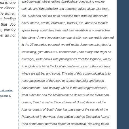
environments, observations (particularly concerning marine
na is one
or dinner.
animals and light pollution) and samples: micro-algae, plankton,
e winter,
etc. A second part will be to establish links with the inhabitants
ts landing
encountered, artists, craftsmen, traders, etc. And lead them to
 that 365
s, jewelry
speak freely about their lives and their evolution in non-directive
et do not
interviews. A very important communication component is planned
in the 27 countries covered: we will make documentaries, feed a
travel blog, give about 400 conferences (one every four days on
average), write books with photographs from the logbook, will try
to publish articles in the local and national press of the countries
where we will be, and so on. The aim of this communication is to
raise awareness of the need to protect the polar and ocean
environments. The itinerary will be in the dextrogyre direction:
oat cruise
from Gibraltar and the Mediterranean descent of the Moroccan
 Mykonos
,
coasts, then transat to the northeast of Brazil, descent of the
Atlantic coasts of South America, passage of the canals of the
Patagonia of In the west, descending south to Deception Island
(one of the most northern bases of Antarctica), returning to the