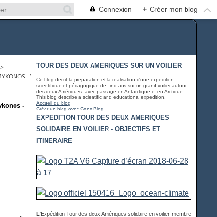
Connexion
+
Créer mon blog
TOUR DES DEUX AMÉRIQUES SUR UN VOILIER
>
E MYKONOS - VISITING MYKONOS
Ce blog décrit la préparation et la réalisation d'une expédition
scientifique et pédagogique de cinq ans sur un grand voilier autour
des deux Amériques, avec passage en Antarctique et en Arctique.
This blog describe a scientific and educational expedition.
Accueil du blog
Mykonos -
Créer un blog avec CanalBlog
EXPEDITION TOUR DES DEUX AMERIQUES
SOLIDAIRE EN VOILIER - OBJECTIFS ET
ITINERAIRE
L
'Expédition Tour des deux Amériques solidaire en voilier, membre