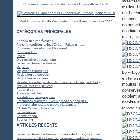
ercred
Croisière en voilier en Croatie Vodice - Opatija AR avril 2016
marina. L
un batea
avancée.
Croisière en voilier de Kos à Athènes via Santorin, octobre 2015
commande
conduire 
CATÉGORIES PRINCIPALES
de là ; l'
Agenda des conférences
Aidez l'expédition, aidez l'Océan. Faites un don !
Croisières... en attendant le départ
Cuisine à bord
Divers
Droit maritime et océanique
Le réchauffement à l'œuvre
Migrants
Migrations climatiques
Le villag
Navigation de secours
en terras
Navigation se secours
Newsletter de l'expédition Tour des deux Amériques (T2A)
moulins à
Nœuds (mer et alpinisme)
Partenaires
conservée
Presse et médias
cotoient 
Prestations pédagogiques
Prochaines croisières... vous pouvez y participer !
nombreuse
Protection des océans (sauvez la planète !)
repose su
Réchauffement climatique
Santé en mer
Shame on you
Sponsoring
ARTICLES RÉCENTS
Le réchauffement à l'œuvre : coulées de boues, incendies,
sécheresses - Global warming in action: mudslides, wildfires,