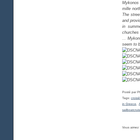
Mykonos 
mille nor
The stree
and provi
in summe
churches 
... Mykon
seem to be
Posté par P
Tags:
croisi
in Greece
,
A
sailboatcru
Vous aimez 