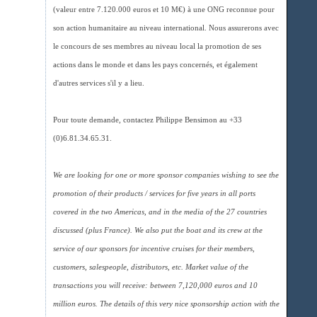
(valeur entre 7.120.000 euros et 10 M€) à une ONG reconnue pour
son action humanitaire au niveau international. Nous assurerons avec
le concours de ses membres au niveau local la promotion de ses
actions dans le monde et dans les pays concernés, et également
d'autres services s'il y a lieu.
Pour toute demande, contactez Philippe Bensimon au +33
(0)6.81.34.65.31.
We are looking for one or more sponsor companies wishing to see the
promotion of their products / services for five years in all ports
covered in the two Americas, and in the media of the 27 countries
discussed (plus France). We also put the boat and its crew at the
service of our sponsors for incentive cruises for their members,
customers, salespeople, distributors, etc. Market value of the
transactions you will receive: between 7,120,000 euros and 10
million euros. The details of this very nice sponsorship action with the