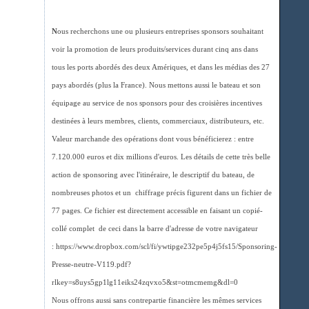
N
ous recherchons une ou plusieurs entreprises sponsors souhaitant
voir la promotion de leurs produits/services durant cinq ans dans
tous les ports abordés des deux Amériques, et dans les médias des 27
pays abordés (plus la France). Nous mettons aussi le bateau et son
équipage au service de nos sponsors pour des croisières incentives
destinées à leurs membres, clients, commerciaux, distributeurs, etc.
Valeur marchande des opérations dont vous bénéficierez : entre
7.120.000 euros et dix millions d'euros. Les détails de cette très belle
action de sponsoring avec l'itinéraire, le descriptif du bateau, de
nombreuses photos et un chiffrage précis figurent dans un fichier de
77 pages. Ce fichier est directement accessible en faisant un copié-
collé complet de ceci dans la barre d'adresse de votre navigateur
: https://www.dropbox.com/scl/fi/ywtipge232pe5p4j5fs15/Sponsoring-
Presse-neutre-V119.pdf?
rlkey=s8uys5gp1lg11eiks24zqvxo5&st=otmcmemg&dl=0
Nous offrons aussi sans contrepartie financière les mêmes services