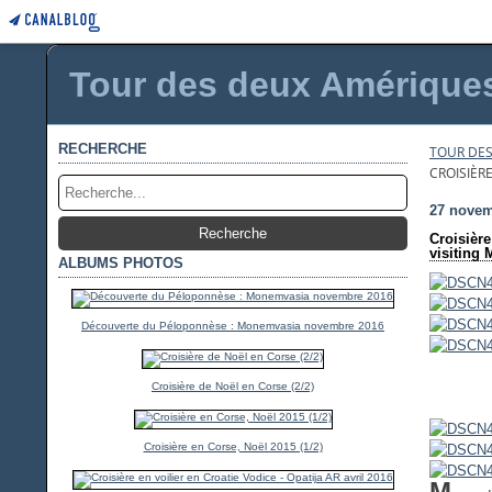
Tour des deux Amériques 
RECHERCHE
TOUR DES
CROISIÈRE
27 novem
Croisière
visiting
ALBUMS PHOTOS
Découverte du Péloponnèse : Monemvasia novembre 2016
Croisière de Noël en Corse (2/2)
Croisière en Corse, Noël 2015 (1/2)
M