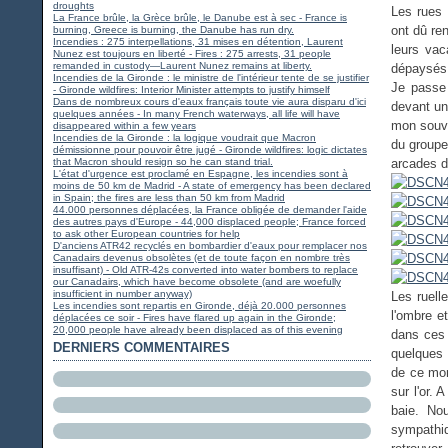
droughts
Les rues 
La France brûle, la Grèce brûle, le Danube est à sec - France is
ont dû re
burning, Greece is burning, the Danube has run dry.
Incendies : 275 interpellations, 31 mises en détention, Laurent
leurs vac
Nunez est toujours en liberté - Fires : 275 arrests, 31 people
remanded in custody—Laurent Nunez remains at liberty.
dépaysés.
Incendies de la Gironde : le ministre de l'intérieur tente de se justifier
Je passe
- Gironde wildfires: Interior Minister attempts to justify himself
Dans de nombreux cours d'eaux français toute vie aura disparu d'ici
devant un
quelques années - In many French waterways, all life will have
mon souve
disappeared within a few years
Incendies de la Gironde : la logique voudrait que Macron
du groupe
démissionne pour pouvoir être jugé - Gironde wildfires: logic dictates
that Macron should resign so he can stand trial.
arcades d
L'état d'urgence est proclamé en Espagne, les incendies sont à
moins de 50 km de Madrid - A state of emergency has been declared
in Spain; the fires are less than 50 km from Madrid
44.000 personnes déplacées, la France obligée de demander l'aide
des autres pays d'Europe - 44,000 displaced people; France forced
to ask other European countries for help
D'anciens ATR42 recyclés en bombardier d'eaux pour remplacer nos
Canadairs devenus obsolètes (et de toute façon en nombre très
insuffisant) - Old ATR-42s converted into water bombers to replace
our Canadairs, which have become obsolete (and are woefully
insufficient in number anyway)
Les ruell
Les incendies sont repartis en Gironde, déjà 20.000 personnes
l'ombre e
déplacées ce soir - Fires have flared up again in the Gironde;
20,000 people have already been displaced as of this evening
dans ces 
DERNIERS COMMENTAIRES
quelques 
de ce mon
sur l'or. 
baie. No
sympathi