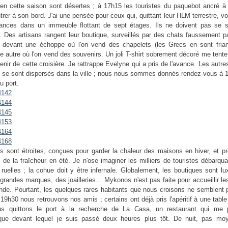
en cette saison sont désertes ; à 17h15 les touristes du paquebot ancré à 
ntrer à son bord. J'ai une pensée pour ceux qui, quittant leur HLM terrestre, v
ances dans un immeuble flottant de sept étages. Ils ne doivent pas se se
 Des artisans rangent leur boutique, surveillés par des chats faussement p
 devant une échoppe où l'on vend des chapelets (les Grecs en sont frian
e autre où l'on vend des souvenirs. Un joli T-shirt sobrement décoré me tente
nir de cette croisière. Je rattrappe Evelyne qui a pris de l'avance. Les aut
 se sont dispersés dans la ville ; nous nous sommes donnés rendez-vous à 
u port.
es sont étroites, conçues pour garder la chaleur des maisons en hiver, et p
t de la fraîcheur en été. Je n'ose imaginer les milliers de touristes débarqu
ruelles ; la cohue doit y être infernale. Globalement, les boutiques sont l
grandes marques, des joailleries... Mykonos n'est pas faite pour accueillir l
de. Pourtant, les quelques rares habitants que nous croisons ne semblent p
A 19h30 nous retrouvons nos amis ; certains ont déjà pris l'apéritif à une table
us quittons le port à la recherche de La Casa, un restaurant qui me p
que devant lequel je suis passé deux heures plus tôt. De nuit, pas mo