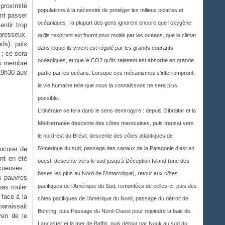
proximité
populations à la nécessité de protéger les milieux polaires et
ont passer
océaniques : la plupart des gens ignorent encore que l’oxygène
ntir trop
aresseux.
qu’ils respirent est fourni pour moitié par les océans, que le climat
ds), puis
dans lequel ils vivent est régulé par les grands courants
 ; ce sera
océaniques, et que le CO2 qu’ils rejettent est absorbé en grande
res membre
19h30 aux
partie par les océans. Lorsque ces mécanismes s’interrompront,
la vie humaine telle que nous la connaissons ne sera plus
possible.
L’itinéraire se fera dans le sens dextrogyre : depuis Gibraltar et la
Méditerranée descente des côtes marocaines, puis transat vers
le nord-est du Brésil, descente des côtes atlantiques de
rocurer de
l’Amérique du sud, passage des canaux de la Patagonie d’est en
ant en été
ouest, descente vers le sud jusqu’à Déception Island (une des
uxueuses :
bases les plus au Nord de l’Antarctique), retour aux côtes
es pauvres
pacifiques de l’Amérique du Sud, remontées de celles-ci, puis des
as rouler
 face à la
côtes pacifiques de l’Amérique du Nord, passage du détroit de
araissait
Behring, puis Passage du Nord-Ouest pour rejoindre la baie de
yen de le
Lancaster et la mer de Baffin, puis détour par Nuuk au sud du