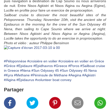
puis navigation à destination de Cap Sounio où nous arriverons
de nuit. Entre Nisos Agkistri et Nisos Aigina ou Aegina (Egine),
Lucille en profite pour faire un exercice de proprioception.
Sailboat cruise to discover the most beautiful sites of the
Peloponnese. Thursday, November 10th, visit the ancient site of
Epidaurus in the morning for the crew of the Sun Odyssey 45
Nena, then sailing to Cape Sounio where we arrive at night.
Between Nisos Agkistri and Nisos Aigina or Aegina (Aegina),
Lucille takes the opportunity to do an exercise in proprioception.
Photo et vidéo : auteur Philippe Bensimon
#Péloponnèse
#croisière en voilier
#croisière en voilier en Grèce
#Grèce
#Epidaure
#Epidhavros
#Greece
#Poros
#Sailboat cruise
in Greece
#Nena
#Sun Odyssey 45
#Sun Odyssey 45 Nena
#Kyra
#Methane
#Péninsule de Méthane
#Aegina
#Agkistri
#Aigina
#Epidaurus
#volunteer boat convey
Partager