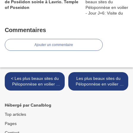
de Poséidon soirée à Lavrio. Temple
of Poseidon
Commentaires
Ajouter un commentaire
< Les plus beaux sites du
Les plus beaux sites du
Péloponnèse en voilier -
Péloponnèse en voilier -
Jour J+5 : Visite d'Epidaure
Jour J+5 : Highway to Cap
et soirée NE de Cap
Sounio, vidéo >
Sounio. Visit of Epidaurus
Hébergé par Canalblog
Top articles
Pages
Contact