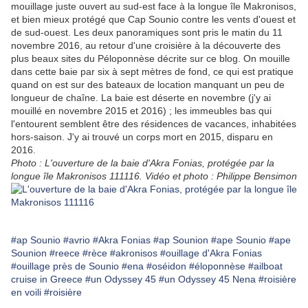
mouillage juste ouvert au sud-est face à la longue île Makronisos,
et bien mieux protégé que Cap Sounio contre les vents d'ouest et
de sud-ouest. Les deux panoramiques sont pris le matin du 11
novembre 2016, au retour d'une croisière à la découverte des
plus beaux sites du Péloponnèse décrite sur ce blog. On mouille
dans cette baie par six à sept mètres de fond, ce qui est pratique
quand on est sur des bateaux de location manquant un peu de
longueur de chaîne. La baie est déserte en novembre (j'y ai
mouillé en novembre 2015 et 2016) ; les immeubles bas qui
l'entourent semblent être des résidences de vacances, inhabitées
hors-saison. J'y ai trouvé un corps mort en 2015, disparu en
2016.
Photo : L'ouverture de la baie d'Akra Fonias, protégée par la
longue île Makronisos 111116. Vidéo et photo : Philippe Bensimon
#ap Sounio
#avrio
#Akra Fonias
#ap Sounion
#ape Sounio
#ape
Sounion
#reece
#rèce
#akronisos
#ouillage d'Akra Fonias
#ouillage près de Sounio
#ena
#oséidon
#éloponnèse
#ailboat
cruise in Greece
#un Odyssey 45
#un Odyssey 45 Nena
#roisière
en voili
#roisière