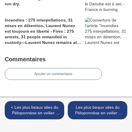
run dry.
Incendies : 275 interpellations, 31
mises en détention, Laurent Nunez
est toujours en liberté - Fires : 275
arrests, 31 people remanded in
custody—Laurent Nunez remains at
liberty.
Commentaires
Ajouter un commentaire
< Les plus beaux sites du
Les plus beaux sites du
Péloponnèse en voilier -
Péloponnèse en voilier -
Jour J+6: Visite du Temple
Jour J+6 : le Temple de
de Poséidon soirée à
Poséidon à Cap Sounio
Lavrio. Temple of Poseidon
(vidéo). Visit of Cape