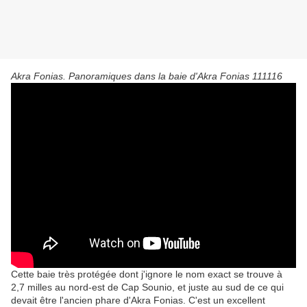
Akra Fonias. Panoramiques dans la baie d'Akra Fonias 111116
Cette baie très protégée dont j'ignore le nom exact se trouve à
2,7 milles au nord-est de Cap Sounio, et juste au sud de ce qui
devait être l'ancien phare d'Akra Fonias. C'est un excellent