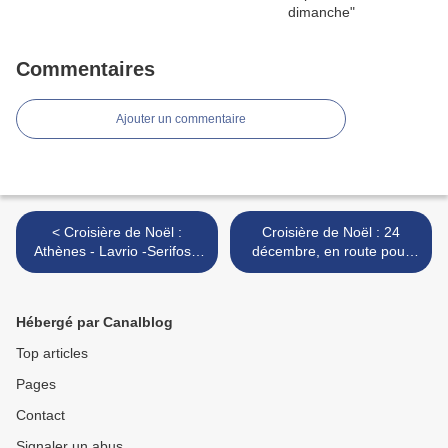
Commentaires
Ajouter un commentaire
< Croisière de Noël :
Croisière de Noël : 24
Athènes - Lavrio -Serifos -
décembre, en route pour
Santorin - Mykonos - Cap
Serifos où nous passerons
Sounio - Athènes. Samedi
la nuit de Noël. December
23 décembre, longue
24, sailing to Serifos >
Hébergé par Canalblog
journée.
Top articles
Pages
Contact
Signaler un abus