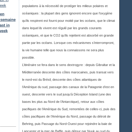
populations à la nécessité de protéger les milieux polaires et
océaniques : la plupart des gens ignorent encore que l’oxygène
 en
e semaine
qu’ils respirent est fourni pour moitié par les océans, que le climat
ast in
dans lequel ils vivent est régulé par les grands courants
week
océaniques, et que le CO2 qu’ils rejettent est absorbé en grande
partie par les océans. Lorsque ces mécanismes s’interrompront,
la vie humaine telle que nous la connaissons ne sera plus
possible.
L’itinéraire se fera dans le sens dextrogyre : depuis Gibraltar et la
Méditerranée descente des côtes marocaines, puis transat vers
le nord-est du Brésil, descente des côtes atlantiques de
l’Amérique du sud, passage des canaux de la Patagonie d’est en
ouest, descente vers le sud jusqu’à Déception Island (une des
bases les plus au Nord de l’Antarctique), retour aux côtes
pacifiques de l’Amérique du Sud, remontées de celles-ci, puis des
côtes pacifiques de l’Amérique du Nord, passage du détroit de
Behring, puis Passage du Nord-Ouest pour rejoindre la baie de
Lancaster et la mer de Baffin, puis détour par Nuuk au sud du