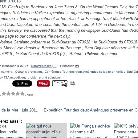
018. Flash trip to Bordeaux on June 7 and 8. On the World Oceans Day, the T
iques Solidaire en Voilier expedition is organizing a conference in Merignac 
s morning, I had an appointment at ten o'clock at Passage Saint-Michel with 
and Sara Diquelou, who constitute the central core of T2A in Bordeaux. In th
f this brewery, we discovered that the morning newspaper Sud-Ouest has dedi
full page to our conference the next day.
Noémie Catalano présente le Sud-Ouest du 070618 ;
le Sud-Ouest du 070618 
nt-Michel vue depuis la Brasserie du Passage ; Sara Diquelou découvre le Su
070618 ;
le Sud-Ouest du 070618 (2)
; Auteur : Philippe Bensimon
h Bensimon à 02:36 -
Commentaires [
…
]
- Permalien [
#
]
l warming
,
Ocean's protection
,
Conférence Tour des deux Amériques solidaire en voilier
,
Sud-Ou
by T2A expedition
,
problems and solutions
?
0 vote
Agenda de la Mer : juin 2018 - Agenda of the Sea : June 2018
erez aussi :