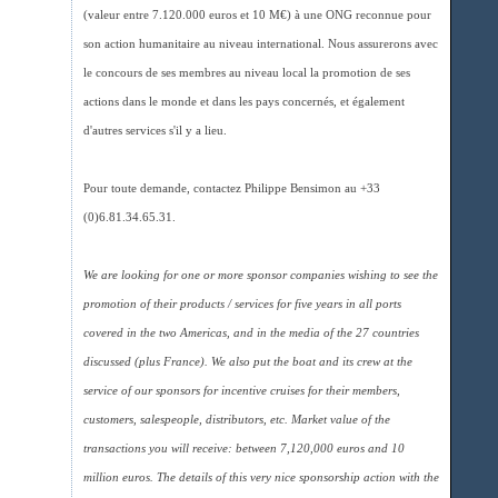
(valeur entre 7.120.000 euros et 10 M€) à une ONG reconnue pour
son action humanitaire au niveau international. Nous assurerons avec
le concours de ses membres au niveau local la promotion de ses
actions dans le monde et dans les pays concernés, et également
d'autres services s'il y a lieu.
Pour toute demande, contactez Philippe Bensimon au +33
(0)6.81.34.65.31.
We are looking for one or more sponsor companies wishing to see the
promotion of their products / services for five years in all ports
covered in the two Americas, and in the media of the 27 countries
discussed (plus France). We also put the boat and its crew at the
service of our sponsors for incentive cruises for their members,
customers, salespeople, distributors, etc. Market value of the
transactions you will receive: between 7,120,000 euros and 10
million euros. The details of this very nice sponsorship action with the