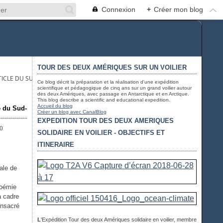
Connexion
+
Créer mon blog
TOUR DES DEUX AMÉRIQUES SUR UN VOILIER
TICLE DU SUD-OUEST - MEETING IN BORDEAUX
Ce blog décrit la préparation et la réalisation d'une expédition
scientifique et pédagogique de cinq ans sur un grand voilier autour
des deux Amériques, avec passage en Antarctique et en Arctique.
This blog describe a scientific and educational expedition.
Accueil du blog
e du Sud-
Créer un blog avec CanalBlog
EXPEDITION TOUR DES DEUX AMERIQUES
SOLIDAIRE EN VOILIER - OBJECTIFS ET
ITINERAIRE
ale de
Noémie
a cadre
onsacré
L
'Expédition Tour des deux Amériques solidaire en voilier, membre