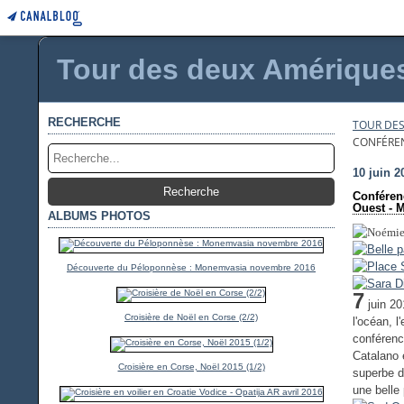
Tour des deux Amériques 
RECHERCHE
TOUR DES
CONFÉREN
10 juin 2
Conférenc
Ouest - 
ALBUMS PHOTOS
Découverte du Péloponnèse : Monemvasia novembre 2016
7
juin 20
Croisière de Noël en Corse (2/2)
l'océan, l
conférenc
Catalano 
Croisière en Corse, Noël 2015 (1/2)
superbe d
une belle