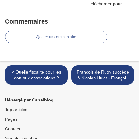
Commentaires
Ajouter un commentaire
< Quelle fiscalité pour les
François de Rugy succède
don aux associations ?
à Nicolas Hulot - François
What tax for donations to
de Rugy succeeds Nicolas
associations ?
Hulot >
Hébergé par Canalblog
Top articles
Pages
Contact
Signaler un abus