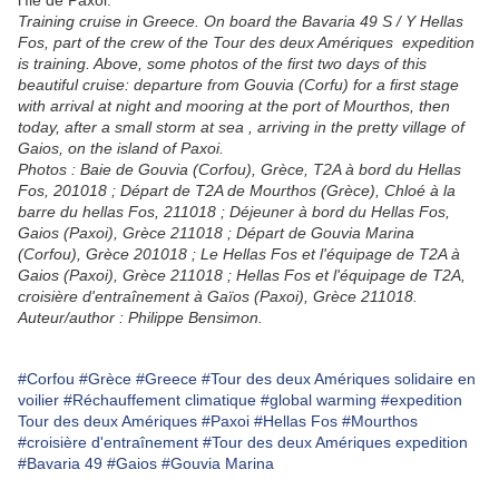
l'île de Paxoi.
Training cruise in Greece. On board the Bavaria 49 S / Y Hellas
Fos, part of the crew of the Tour des deux Amériques expedition
is training. Above, some photos of the first two days of this
beautiful cruise: departure from Gouvia (Corfu) for a first stage
with arrival at night and mooring at the port of Mourthos, then
today, after a small storm at sea , arriving in the pretty village of
Gaios, on the island of Paxoi.
Photos : Baie de Gouvia (Corfou), Grèce, T2A à bord du Hellas
Fos, 201018 ; Départ de T2A de Mourthos (Grèce), Chloé à la
barre du hellas Fos, 211018 ; Déjeuner à bord du Hellas Fos,
Gaios (Paxoi), Grèce 211018 ; Départ de Gouvia Marina
(Corfou), Grèce 201018 ; Le Hellas Fos et l'équipage de T2A à
Gaios (Paxoi), Grèce 211018 ; Hellas Fos et l'équipage de T2A,
croisière d'entraînement à Gaïos (Paxoi), Grèce 211018.
Auteur/author : Philippe Bensimon.
#Corfou
#Grèce
#Greece
#Tour des deux Amériques solidaire en
voilier
#Réchauffement climatique
#global warming
#expedition
Tour des deux Amériques
#Paxoi
#Hellas Fos
#Mourthos
#croisière d'entraînement
#Tour des deux Amériques expedition
#Bavaria 49
#Gaios
#Gouvia Marina