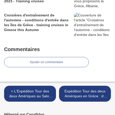
2023 - Training cruises
Croisières d'entraînement de
l'automne - conditions d'entrée dans
les îles de Grèce - training cruises in
Greece this Autumn
Commentaires
Ajouter un commentaire
< L'Expédition Tour des
Expédition Tour des deux
deux Amériques au Salon
Amériques en Grèce : de
Made in Jura - Tour des
Gaios à Preveza - T2A
deux Amériques expedition
Expedition in Greece: from
on the Show Made in Jura
Gaios to Preveza >
Hébergé par Canalblog