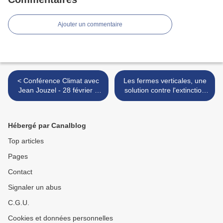
Ajouter un commentaire
< Conférence Climat avec
Les fermes verticales, une
Jean Jouzel - 28 février à
solution contre l'extinction
Avignon - Conference about
des espèces ? - Vertical
climate with Jean Jouzel,
farms, against the extinction
February 28 in Avignon
of species ? >
Hébergé par Canalblog
Top articles
Pages
Contact
Signaler un abus
C.G.U.
Cookies et données personnelles