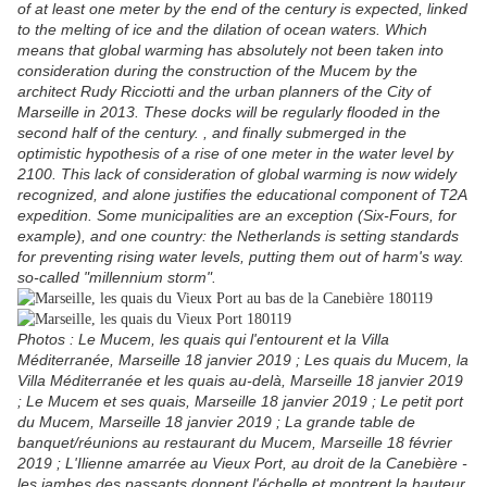
of at least one meter by the end of the century is expected, linked
to the melting of ice and the dilation of ocean waters. Which
means that global warming has absolutely not been taken into
consideration during the construction of the Mucem by the
architect Rudy Ricciotti and the urban planners of the City of
Marseille in 2013. These docks will be regularly flooded in the
second half of the century. , and finally submerged in the
optimistic hypothesis of a rise of one meter in the water level by
2100. This lack of consideration of global warming is now widely
recognized, and alone justifies the educational component of T2A
expedition. Some municipalities are an exception (Six-Fours, for
example), and one country: the Netherlands is setting standards
for preventing rising water le
vels, putting them out of harm's way.
so-called "millennium storm".
Photos : Le Mucem, les quais qui l'entourent et la Villa
Méditerranée, Marseille 18 janvier 2019 ; Les quais du Mucem, la
Villa Méditerranée et les quais au-delà, Marseille 18 janvier 2019
; Le Mucem et ses quais, Marseille 18 janvier 2019 ; Le petit port
du Mucem, Marseille 18 janvier 2019 ; La grande table de
banquet/réunions au restaurant du Mucem, Marseille 18 février
2019 ; L'Ilienne amarrée au Vieux Port, au droit de la Canebière -
les jambes des passants donnent l'échelle et montrent la hauteur