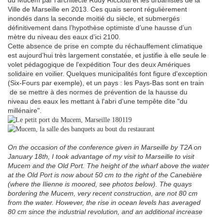
du Mucem par l’architecte Rudy Ricciotti et les urbanistes de la
Ville de Marseille en 2013. Ces quais seront régulièrement
inondés dans la seconde moitié du siècle, et submergés
définitivement dans l’hypothèse optimiste d’une hausse d’un
mètre du niveau des eaux d’ici 2100.
Cette absence de prise en compte du réchauffement climatique
est aujourd’hui très largement constatée, et justifie à elle seule le
volet pédagogique de l'expédition Tour des deux Amériques
solidaire en voilier. Quelques municipalités font figure d'exception
(Six-Fours par exemple), et un pays : les Pays-Bas sont en train
de se mettre à des normes de prévention de la hausse du
niveau des eaux les mettant à l'abri d'une tempête dite "du
millénaire".
On the occasion of the conference given in Marseille by T2A on
January 18th, I took advantage of my visit to Marseille to visit
Mucem and the Old Port. The height of the wharf above the water
at the Old Port is now about 50 cm to the right of the Canebière
(where the Ilienne is moored, see photos below). The quays
bordering the Mucem, very recent construction, are not 80 cm
from the water. However, the rise in ocean levels has averaged
80 cm since the industrial revolution, and an additional increase