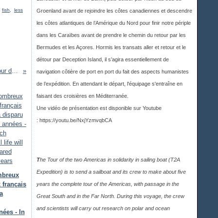
,
fish
,
less
Groenland avant de rejoindre les côtes canadiennes et descendre
les côtes atlantiques de l’Amérique du Nord pour finir notre périple
dans les Caraïbes avant de prendre le chemin du retour par les
Bermudes et les Açores. Hormis les transats aller et retour et le
détour par Deception Island, il s’agira essentiellement de
Aidez-nous. Faites un don à l'expédition Tour des deux Amériques solidaire en voilier - Make a donation to T2A Expeditions
navigation côtière de port en port du fait des aspects humanistes
de l’expédition. En attendant le départ, l'équipage s'entraîne en
faisant des croisières en Méditerranée.
Une vidéo de présentation est disponible sur Youtub
e
:
https://youtu.be/NxjYzmvqbCA
T
he Tour of the two Americas in solidarity in sailing boat (T2A
Expedition) is to send a sailboat and its crew to make about five
mbreux
 français
years the complete tour of the Americas, with passage in the
a
Great South and in the Far North. During this voyage, the crew
and scientists will carry out research on polar and ocean
ées - In