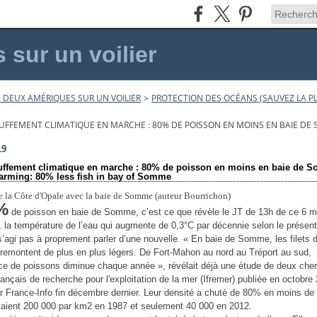
sur un voilier
 DEUX AMÉRIQUES SUR UN VOILIER
>
PROTECTION DES OCÉANS (SAUVEZ LA PL
UFFEMENT CLIMATIQUE EN MARCHE : 80% DE POISSON EN MOINS EN BAIE DE 
19
uffement climatique en marche : 80% de poisson en moins en baie de 
arming: 80% less fish in bay of Somme
 %
de poisson en baie de Somme, c’est ce que révèle le JT de 13h de ce 6 m
 la température de l’eau qui augmente de 0,3°C par décennie selon le présent
e s’agi pas à proprement parler d’une nouvelle. « En baie de Somme, les filets 
remontent de plus en plus légers. De Fort-Mahon au nord au Tréport au sud,
ce de poissons diminue chaque année », révélait déjà une étude de deux che
 français de recherche pour l'exploitation de la mer (Ifremer) publiée en octobre
ar France-Info fin décembre dernier. Leur densité a chuté de 80% en moins de 
étaient 200 000 par km2 en 1987 et seulement 40 000 en 2012.