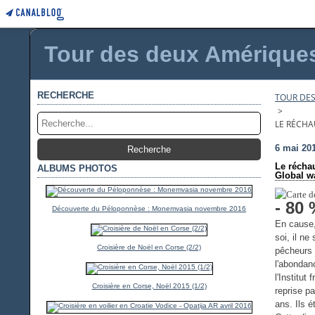
Tour des deux Amériques 
RECHERCHE
TOUR DES
>
LE RÉCHA
6 mai 20
Le récha
ALBUMS PHOTOS
Global w
- 80
Découverte du Péloponnèse : Monemvasia novembre 2016
En cause,
soi, il n
Croisière de Noël en Corse (2/2)
pêcheurs 
l'abondan
l'Institut
Croisière en Corse, Noël 2015 (1/2)
reprise p
ans. Ils 