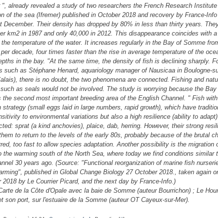
 ", already revealed a study of two researchers the French Research Institute 
ion of the sea (Ifremer) published in October 2018 and recovery by France-Info
st December. Their density has dropped by 80% in less than thirty years. The
er km2 in 1987 and only 40,000 in 2012.
This disappearance coincides with 
 the temperature of the water. It increases regularly in the Bay of Somme fro
C per decade, four times faster than the rise in average temperature of the oce
epths in the bay. "At the same time, the density of fish is declining sharply. 
ts such as Stéphane Henard, aquariology manager of Nausicaa in Boulogne-s
alais), there is no doubt, the two phenomena are connected. Fishing and natu
 such as seals would not be involved. The study is worrying because the Bay
the second most important breeding area of ​​the English Channel. "
Fish with
 strategy (small eggs laid in large numbers, rapid growth), which have traditio
sitivity to environmental variations but also a high resilience (ability to adapt)
ted: sprat (a kind anchovies), plaice, dab, herring. However, their strong resil
them to return to the levels of the early 80s, probably because of the brutal 
red, too fast to allow species adaptation. Another possibility is the migration 
o the warming south of the North Sea, where today we find conditions similar 
annel 30 years ago. (Source: "Functional reorganization of marine fish nurseri
arming", published in Global Change Biology 27 October 2018., taken again o
2018 by Le Courrier Picard, and the next day by France-Info.)
Carte de la Côte d'Opale avec la baie de Somme (auteur Bourrichon) ; Le Hour
et son port, sur l'estuaire de la Somme (auteur OT Cayeux-sur-Mer).