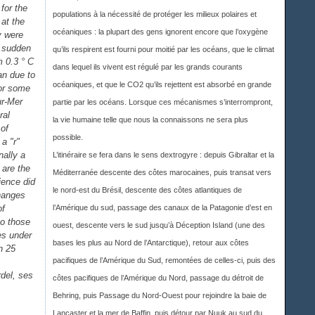
for the
populations à la nécessité de protéger les milieux polaires et
 at the
océaniques : la plupart des gens ignorent encore que l’oxygène
y were
a sudden
qu’ils respirent est fourni pour moitié par les océans, que le climat
m 0.3 ° C
dans lequel ils vivent est régulé par les grands courants
an due to
océaniques, et que le CO2 qu’ils rejettent est absorbé en grande
For some
ur-Mer
partie par les océans. Lorsque ces mécanismes s’interrompront,
ral
la vie humaine telle que nous la connaissons ne sera plus
 of
possible.
 a "r"
nally a
L’itinéraire se fera dans le sens dextrogyre : depuis Gibraltar et la
 are the
Méditerranée descente des côtes marocaines, puis transat vers
ience did
le nord-est du Brésil, descente des côtes atlantiques de
changes
of
l’Amérique du sud, passage des canaux de la Patagonie d’est en
to those
ouest, descente vers le sud jusqu’à Déception Island (une des
es under
bases les plus au Nord de l’Antarctique), retour aux côtes
n 25
pacifiques de l’Amérique du Sud, remontées de celles-ci, puis des
del, ses
côtes pacifiques de l’Amérique du Nord, passage du détroit de
Behring, puis Passage du Nord-Ouest pour rejoindre la baie de
Lancaster et la mer de Baffin, puis détour par Nuuk au sud du