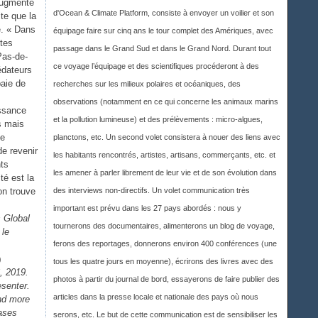
 augmente
d'Ocean & Climate Platform, consiste à envoyer un voilier et son
te que la
e. « Dans
équipage faire sur cinq ans le tour complet des Amériques, avec
stes
passage dans le Grand Sud et dans le Grand Nord. Durant tout
Pas-de-
ce voyage l’équipage et des scientifiques procéderont à des
édateurs
baie de
recherches sur les milieux polaires et océaniques, des
observations (notamment en ce qui concerne les animaux marins
issance
et la pollution lumineuse) et des prélèvements : micro-algues,
s mais
te
planctons, etc. Un second volet consistera à nouer des liens avec
de revenir
les habitants rencontrés, artistes, artisans, commerçants, etc. et
ts
les amener à parler librement de leur vie et de son évolution dans
té est la
on trouve
des interviews non-directifs. Un volet communication très
important est prévu dans les 27 pays abordés : nous y
s Global
tournerons des documentaires, alimenterons un blog de voyage,
 le
ferons des reportages, donnerons environ 400 conférences (une
tous les quatre jours en moyenne), écrirons des livres avec des
, 2019.
photos à partir du journal de bord, essayerons de faire publier des
esenter.
articles dans la presse locale et nationale des pays où nous
and more
eases
serons, etc. Le but de cette communication est de sensibiliser les