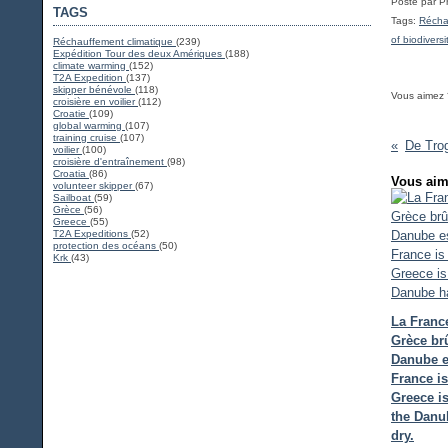
Posté par P
TAGS
Tags:
Récha
of biodiversi
Réchauffement climatique
(239)
Expédition Tour des deux Amériques
(188)
climate warming
(152)
T2A Expedition
(137)
skipper bénévole
(118)
Vous aimez 
croisière en voilier
(112)
Croatie
(109)
global warming
(107)
training cruise
(107)
voilier
(100)
croisière d'entraînement
(98)
Croatia
(86)
Vous aim
volunteer skipper
(67)
Sailboat
(59)
Grèce
(56)
Greece
(55)
T2A Expeditions
(52)
protection des océans
(50)
Krk
(43)
La France
Grèce brû
Danube es
France is
Greece i
the Danu
dry.