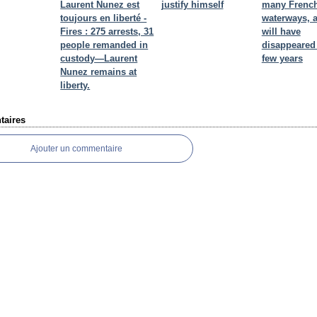
Laurent Nunez est
justify himself
many Frenc
toujours en liberté -
waterways, al
Fires : 275 arrests, 31
will have
people remanded in
disappeared 
custody—Laurent
few years
Nunez remains at
liberty.
aires
Ajouter un commentaire