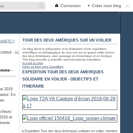
Connexion
+
Créer mon blog
TOUR DES DEUX AMÉRIQUES SUR UN VOILIER
ANÈTE !)
Ce blog décrit la préparation et la réalisation d'une expédition
SOMME - GLOBAL WARMING: 80% LESS FISH IN BAY OF SOMME
scientifique et pédagogique de cinq ans sur un grand voilier autour
des deux Amériques, avec passage en Antarctique et en Arctique.
This blog describe a scientific and educational expedition.
Accueil du blog
Créer un blog avec CanalBlog
Somme -
EXPEDITION TOUR DES DEUX AMERIQUES
SOLIDAIRE EN VOILIER - OBJECTIFS ET
ITINERAIRE
ai 2019.
ateur. En
des
rcheurs
 2018 et
trente
L
'Expédition Tour des deux Amériques solidaire en voilier, membre