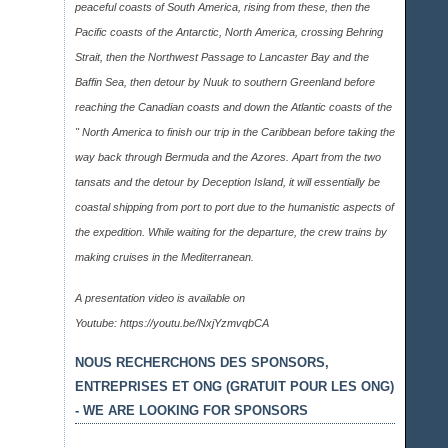
peaceful coasts of South America, rising from these, then the
Pacific coasts of the Antarctic, North America, crossing Behring
Strait, then the Northwest Passage to Lancaster Bay and the
Baffin Sea, then detour by Nuuk to southern Greenland before
reaching the Canadian coasts and down the Atlantic coasts of the
" North America to finish our trip in the Caribbean before taking the
way back through Bermuda and the Azores. Apart from the two
tansats and the detour by Deception Island, it will essentially be
coastal shipping from port to port due to the humanistic aspects of
the expedition. While waiting for the departure, the crew trains by
making cruises in the Mediterranean.
A presentation video is available on
Youtube:
https://youtu.be/NxjYzmvqbCA
NOUS RECHERCHONS DES SPONSORS,
ENTREPRISES ET ONG (GRATUIT POUR LES ONG)
- WE ARE LOOKING FOR SPONSORS