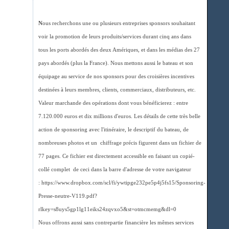
N
ous recherchons une ou plusieurs entreprises sponsors souhaitant
voir la promotion de leurs produits/services durant cinq ans dans
tous les ports abordés des deux Amériques, et dans les médias des 27
pays abordés (plus la France). Nous mettons aussi le bateau et son
équipage au service de nos sponsors pour des croisières incentives
destinées à leurs membres, clients, commerciaux, distributeurs, etc.
Valeur marchande des opérations dont vous bénéficierez : entre
7.120.000 euros et dix millions d'euros. Les détails de cette très belle
action de sponsoring avec l'itinéraire, le descriptif du bateau, de
nombreuses photos et un chiffrage précis figurent dans un fichier de
77 pages. Ce fichier est directement accessible en faisant un copié-
collé complet de ceci dans la barre d'adresse de votre navigateur
: https://www.dropbox.com/scl/fi/ywtipge232pe5p4j5fs15/Sponsoring-
Presse-neutre-V119.pdf?
rlkey=s8uys5gp1lg11eiks24zqvxo5&st=otmcmemg&dl=0
Nous offrons aussi sans contrepartie financière les mêmes services