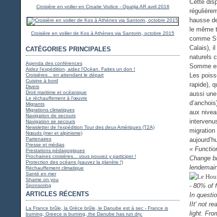
Cette dis
Croisière en voilier en Croatie Vodice - Opatija AR avril 2016
régulière
hausse de
le même t
Croisière en voilier de Kos à Athènes via Santorin, octobre 2015
comme Sté
Calais), 
CATÉGORIES PRINCIPALES
naturels 
Agenda des conférences
Somme est
Aidez l'expédition, aidez l'Océan. Faites un don !
Les poiss
Croisières... en attendant le départ
Cuisine à bord
rapide), q
Divers
Droit maritime et océanique
aussi une 
Le réchauffement à l'œuvre
d’anchois)
Migrants
Migrations climatiques
aux nivea
Navigation de secours
intervenu
Navigation se secours
Newsletter de l'expédition Tour des deux Amériques (T2A)
migration
Nœuds (mer et alpinisme)
Partenaires
aujourd’h
Presse et médias
« Functio
Prestations pédagogiques
Prochaines croisières... vous pouvez y participer !
Change bi
Protection des océans (sauvez la planète !)
lendemain
Réchauffement climatique
Santé en mer
Shame on you
- 80% of 
Sponsoring
ARTICLES RÉCENTS
In questi
IIt' not 
La France brûle, la Grèce brûle, le Danube est à sec - France is
light. Fr
burning, Greece is burning, the Danube has run dry.