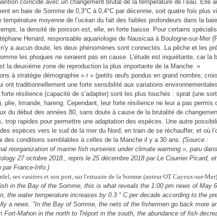
parition coïncide avec un changement brutal de la température de l’eau. Elle
ment en baie de Somme de 0,3°C à 0,4°C par décennie, soit quatre fois plus vi
 température moyenne de l’océan du fait des faibles profondeurs dans la bai
emps, la densité de poisson est, elle, en forte baisse. Pour certains spéciali
phane Henard, responsable aquariologie de Nausicaa à Boulogne-sur-Mer (
il n'y a aucun doute, les deux phénomènes sont connectés. La pêche et les pr
comme les phoques ne seraient pas en cause. L'étude est inquiétante, car la 
 la deuxième zone de reproduction la plus importante de la Manche. »
ons à stratégie démographie « r » (petits œufs pondus en grand nombre, cro
ui ont traditionnellement une forte sensibilité aux variations environnementale
forte résilience (capacité de s’adapter) sont les plus touchés : sprat (une sor
, plie, limande, hareng. Cependant, leur forte résilience ne leur a pas permis 
ux du début des années 80, sans doute à cause de la brutalité de changemen
s, trop rapides pour permettre une adaptation des espèces. Une autre possibili
 des espèces vers le sud de la mer du Nord, en train de se réchauffer, et où l’
ui des conditions semblables à celles de la Manche il y a 30 ans.
(Source :
nal reorganization of marine fish nurseries under climate warming », paru dan
ology 27 octobre 2018., repris le 25 décembre 2018 par Le Courrier Picard, et
 par France-Info.)
fish in the Bay of the Somme, this is what reveals the 1:00 pm news of May 6
on, the water temperature increases by 0.3 ° C per decade according to the pr
really a news. "In the Bay of Somme, the nets of the fishermen go back more 
om Fort-Mahon in the north to Tréport in the south, the abundance of fish decr