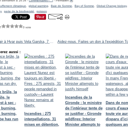
h Bensimon à 16:34 -
Commentaires [
…
]
- Permalien [
#
]
uffement climatique
,
global warming
,
Baie de Somme
,
Bay of Somme
,
Global Change biology
ty
,
perte de la biodiversité
,
poisson
?
0 vote
De Trogir à Hvar puis Vela Garska, 7 avril 2019 - From Trogir to Hvar and Vela Garska, April 7, 2019
erez aussi :
 brûle, la
le, le
Incendies de la
t à sec -
Gironde : le ministre
Dans de no
 burning,
de l'intérieur tente de
cours d'eaux
s burning,
Incendies : 275
se justifier - Gironde
toute vie aur
be has run
interpellations, 31
wildfires: Interior
disparu d'ici
mises en détention,
Minister attempts to
quelques ann