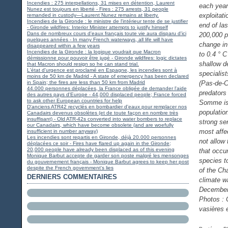
Incendies : 275 interpellations, 31 mises en détention, Laurent
each year
Nunez est toujours en liberté - Fires : 275 arrests, 31 people
exploitat
remanded in custody—Laurent Nunez remains at liberty.
Incendies de la Gironde : le ministre de l'intérieur tente de se justifier
end of la
- Gironde wildfires: Interior Minister attempts to justify himself
Dans de nombreux cours d'eaux français toute vie aura disparu d'ici
200,000 p
quelques années - In many French waterways, all life will have
change in
disappeared within a few years
Incendies de la Gironde : la logique voudrait que Macron
to 0.4 ° 
démissionne pour pouvoir être jugé - Gironde wildfires: logic dictates
shallow d
that Macron should resign so he can stand trial.
L'état d'urgence est proclamé en Espagne, les incendies sont à
specialis
moins de 50 km de Madrid - A state of emergency has been declared
in Spain; the fires are less than 50 km from Madrid
(Pas-de-C
44.000 personnes déplacées, la France obligée de demander l'aide
predators
des autres pays d'Europe - 44,000 displaced people; France forced
to ask other European countries for help
Somme is 
D'anciens ATR42 recyclés en bombardier d'eaux pour remplacer nos
population
Canadairs devenus obsolètes (et de toute façon en nombre très
insuffisant) - Old ATR-42s converted into water bombers to replace
strong sen
our Canadairs, which have become obsolete (and are woefully
most affec
insufficient in number anyway)
Les incendies sont repartis en Gironde, déjà 20.000 personnes
not allow 
déplacées ce soir - Fires have flared up again in the Gironde;
20,000 people have already been displaced as of this evening
that occur
Monique Barbut accepte de garder son poste malgré les mensonges
species t
du gouvernement français - Monique Barbut agrees to keep her post
despite the French government's lies
of the Ch
DERNIERS COMMENTAIRES
climate w
December 
Photos : 
vasières 