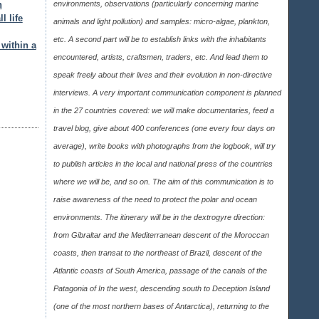
h
environments, observations (particularly concerning marine
l life
animals and light pollution) and samples: micro-algae, plankton,
etc. A second part will be to establish links with the inhabitants
within a
encountered, artists, craftsmen, traders, etc. And lead them to
speak freely about their lives and their evolution in non-directive
interviews. A very important communication component is planned
in the 27 countries covered: we will make documentaries, feed a
travel blog, give about 400 conferences (one every four days on
average), write books with photographs from the logbook, will try
to publish articles in the local and national press of the countries
where we will be, and so on. The aim of this communication is to
raise awareness of the need to protect the polar and ocean
environments. The itinerary will be in the dextrogyre direction:
from Gibraltar and the Mediterranean descent of the Moroccan
coasts, then transat to the northeast of Brazil, descent of the
Atlantic coasts of South America, passage of the canals of the
Patagonia of In the west, descending south to Deception Island
(one of the most northern bases of Antarctica), returning to the