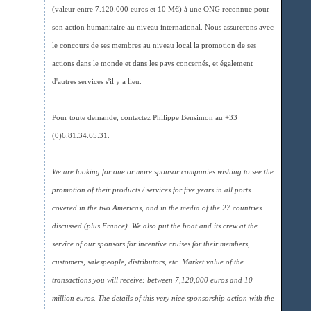
(valeur entre 7.120.000 euros et 10 M€) à une ONG reconnue pour
son action humanitaire au niveau international. Nous assurerons avec
le concours de ses membres au niveau local la promotion de ses
actions dans le monde et dans les pays concernés, et également
d'autres services s'il y a lieu.
Pour toute demande, contactez Philippe Bensimon au +33
(0)6.81.34.65.31.
We are looking for one or more sponsor companies wishing to see the
promotion of their products / services for five years in all ports
covered in the two Americas, and in the media of the 27 countries
discussed (plus France). We also put the boat and its crew at the
service of our sponsors for incentive cruises for their members,
customers, salespeople, distributors, etc. Market value of the
transactions you will receive: between 7,120,000 euros and 10
million euros. The details of this very nice sponsorship action with the