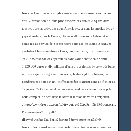
N
ous recherchons une ou plusieurs entreprises sponsors souhaitant
voir la promotion de leurs produits/services durant cinq ans dans
tous les ports abordés des deux Amériques, et dans les médias des 27
pays abordés (plus la France). Nous mettons aussi le bateau et son
équipage au service de nos sponsors pour des croisières incentives
destinées à leurs membres, clients, commerciaux, distributeurs, etc.
Valeur marchande des opérations dont vous bénéficierez : entre
7.120.000 euros et dix millions d'euros. Les détails de cette très belle
action de sponsoring avec l'itinéraire, le descriptif du bateau, de
nombreuses photos et un chiffrage précis figurent dans un fichier de
77 pages. Ce fichier est directement accessible en faisant un copié-
collé complet de ceci dans la barre d'adresse de votre navigateur
: https://www.dropbox.com/scl/fi/ywtipge232pe5p4j5fs15/Sponsoring-
Presse-neutre-V119.pdf?
rlkey=s8uys5gp1lg11eiks24zqvxo5&st=otmcmemg&dl=0
Nous offrons aussi sans contrepartie financière les mêmes services