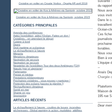
suivante 
Croisière en voilier en Croatie Vodice - Opatija AR avril 2016
du rappor
Nous avon
vous invi
Croisière en voilier de Kos à Athènes via Santorin, octobre 2015
Dans le c
travaillen
CATÉGORIES PRINCIPALES
Océan-cli
Agenda des conférences
Ces fiche
Aidez l'expédition, aidez l'Océan. Faites un don !
journalis
Croisières... en attendant le départ
Cuisine à bord
prochaine
Divers
Droit maritime et océanique
livrables.
Le réchauffement à l'œuvre
Nous vous
Migrants
Migrations climatiques
Bien à v
Navigation de secours
L'équipe 
Navigation se secours
Newsletter de l'expédition Tour des deux Amériques (T2A)
--
Nœuds (mer et alpinisme)
Partenaires
Anaïs De
Presse et médias
Chargée d
Prestations pédagogiques
Prochaines croisières... vous pouvez y participer !
Protection des océans (sauvez la planète !)
Plateform
Réchauffement climatique
Santé en mer
Maison d
Shame on you
195 rue S
Sponsoring
ARTICLES RÉCENTS
________
Dear mem
Le réchauffement à l'œuvre : coulées de boues, incendies,
sécheresses - Global warming in action: mudslides, wildfires,