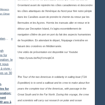
Groenland avant de rejoindre les côtes canadiennes et descendre
n Monaco
,
les côtes atlantiques de l’Amérique du Nord pour finir notre périple
n Climat
dans les Caraïbes avant de prendre le chemin du retour par les
Bermudes et les Açores. Hormis les transats aller et retour et le
détour par Deception Island, il s’agira essentiellement de
navigation côtière de port en port du fait des aspects humanistes
Réchauffement climatique : la forêt européenne en mutation — Global warming : European forest is changing
de l’expédition. En attendant le départ, l'équipage s'entraîne en
faisant des croisières en Méditerranée.
Une vidéo de présentation est disponible sur Youtub
e
:
https://youtu.be/NxjYzmvqbCA
T
he Tour of the two Americas in solidarity in sailing boat (T2A
Expedition) is to send a sailboat and its crew to make about five
h
tre for
years the complete tour of the Americas, with passage in the
oration:
Great South and in the Far North. During this voyage, the crew
ment
and scientists will carry out research on polar and ocean
30 ans à