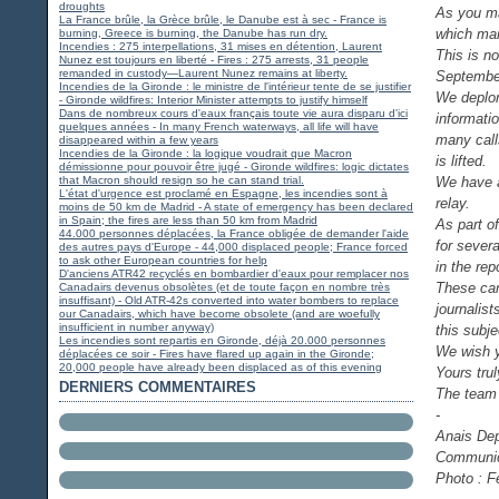
droughts
As you ma
La France brûle, la Grèce brûle, le Danube est à sec - France is
which man
burning, Greece is burning, the Danube has run dry.
Incendies : 275 interpellations, 31 mises en détention, Laurent
This is no
Nunez est toujours en liberté - Fires : 275 arrests, 31 people
remanded in custody—Laurent Nunez remains at liberty.
September
Incendies de la Gironde : le ministre de l'intérieur tente de se justifier
We deplore
- Gironde wildfires: Interior Minister attempts to justify himself
Dans de nombreux cours d'eaux français toute vie aura disparu d'ici
informatio
quelques années - In many French waterways, all life will have
many call
disappeared within a few years
Incendies de la Gironde : la logique voudrait que Macron
is lifted.
démissionne pour pouvoir être jugé - Gironde wildfires: logic dictates
that Macron should resign so he can stand trial.
We have a
L'état d'urgence est proclamé en Espagne, les incendies sont à
relay.
moins de 50 km de Madrid - A state of emergency has been declared
in Spain; the fires are less than 50 km from Madrid
As part o
44.000 personnes déplacées, la France obligée de demander l'aide
for sever
des autres pays d'Europe - 44,000 displaced people; France forced
to ask other European countries for help
in the rep
D'anciens ATR42 recyclés en bombardier d'eaux pour remplacer nos
These car
Canadairs devenus obsolètes (et de toute façon en nombre très
insuffisant) - Old ATR-42s converted into water bombers to replace
journalis
our Canadairs, which have become obsolete (and are woefully
insufficient in number anyway)
this subje
Les incendies sont repartis en Gironde, déjà 20.000 personnes
We wish y
déplacées ce soir - Fires have flared up again in the Gironde;
20,000 people have already been displaced as of this evening
Yours trul
DERNIERS COMMENTAIRES
The team 
-
Anais De
Communica
Photo : F