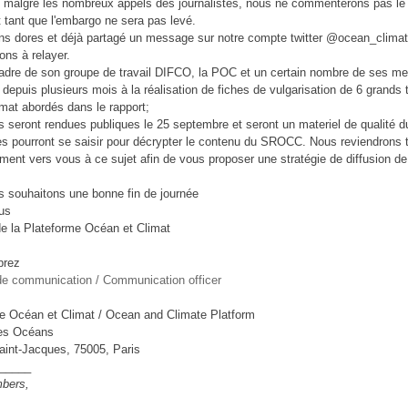
:
malgré les nombreux appels des journalistes, nous ne commenterons pas le
t tant que l'embargo ne sera pas levé
.
s dores et déjà partagé un message sur notre compte twitter @ocean_climat
tons à relayer.
adre de son groupe de travail DIFCO, la POC et un certain nombre de ses m
t depuis plusieurs mois à la r
éalisation de fiches de vulgarisation de 6 grands
mat abordés dans le rapport
;
s seront
rendues publiques le 25 septembre et seront un materiel de qualité d
tes pourront se saisir pour décrypter le contenu du SROCC
. Nous reviendrons 
ment vers vous à ce sujet afin de vous proposer une stratégie de diffusion d
 souhaitons une bonne fin de journée
ous
de la Plateforme Océan et Climat
prez
e communication / Communication officer
e Océan et Climat / Ocean and Climate Platform
es Océans
aint-Jacques, 75005, Paris
_____
bers,