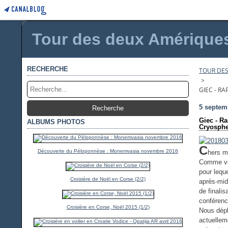
Tour des deux Amériques 
RECHERCHE
TOUR DES
>
GIEC - R
5 septem
Giec - Ra
ALBUMS PHOTOS
Cryospher
C
Découverte du Péloponnèse : Monemvasia novembre 2016
hers 
Comme vou
pour lequ
Croisière de Noël en Corse (2/2)
après-mi
de finalis
conféren
Croisière en Corse, Noël 2015 (1/2)
Nous dépl
actuellem