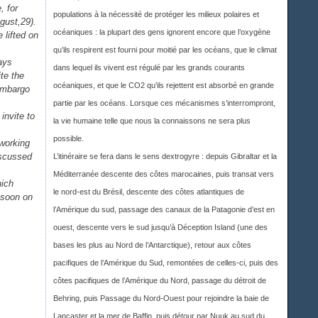
, for
populations à la nécessité de protéger les milieux polaires et
gust,29).
océaniques : la plupart des gens ignorent encore que l’oxygène
e lifted on
qu’ils respirent est fourni pour moitié par les océans, que le climat
ays
dans lequel ils vivent est régulé par les grands courants
ite the
océaniques, et que le CO2 qu’ils rejettent est absorbé en grande
 embargo
partie par les océans. Lorsque ces mécanismes s’interrompront,
invite to
la vie humaine telle que nous la connaissons ne sera plus
possible.
working
iscussed
L’itinéraire se fera dans le sens dextrogyre : depuis Gibraltar et la
Méditerranée descente des côtes marocaines, puis transat vers
hich
le nord-est du Brésil, descente des côtes atlantiques de
 soon on
l’Amérique du sud, passage des canaux de la Patagonie d’est en
ouest, descente vers le sud jusqu’à Déception Island (une des
bases les plus au Nord de l’Antarctique), retour aux côtes
pacifiques de l’Amérique du Sud, remontées de celles-ci, puis des
côtes pacifiques de l’Amérique du Nord, passage du détroit de
Behring, puis Passage du Nord-Ouest pour rejoindre la baie de
Lancaster et la mer de Baffin, puis détour par Nuuk au sud du