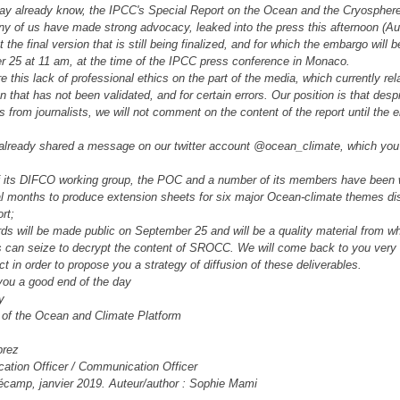
y already know, the IPCC's Special Report on the Ocean and the Cryosphere
y of us have made strong advocacy, leaked into the press this afternoon (Au
t the final version that is still being finalized, and for which the embargo will b
 25 at 11 am, at the time of the IPCC press conference in Monaco.
 this lack of professional ethics on the part of the media, which currently rel
n that has not been validated, and for certain errors. Our position is that desp
s from journalists, we will not comment on the content of the report until the
lready shared a message on our twitter account @ocean_climate, which you 
f its DIFCO working group, the POC and a number of its members have been 
al months to produce extension sheets for six major Ocean-climate themes d
ort;
ds will be made public on September 25 and will be a quality material from w
ts can seize to decrypt the content of SROCC. We will come back to you very
ct in order to propose you a strategy of diffusion of these deliverables.
ou a good end of the day
y
of the Ocean and Climate Platform
prez
tion Officer / Communication Officer
écamp, janvier 2019. Auteur/author : Sophie Mami