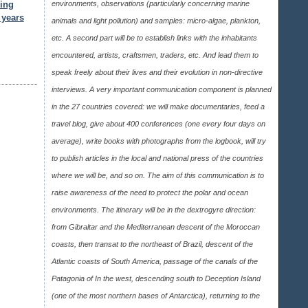
ming
environments, observations (particularly concerning marine
 years
animals and light pollution) and samples: micro-algae, plankton,
etc. A second part will be to establish links with the inhabitants
encountered, artists, craftsmen, traders, etc. And lead them to
speak freely about their lives and their evolution in non-directive
interviews. A very important communication component is planned
in the 27 countries covered: we will make documentaries, feed a
travel blog, give about 400 conferences (one every four days on
average), write books with photographs from the logbook, will try
to publish articles in the local and national press of the countries
where we will be, and so on. The aim of this communication is to
raise awareness of the need to protect the polar and ocean
environments. The itinerary will be in the dextrogyre direction:
from Gibraltar and the Mediterranean descent of the Moroccan
coasts, then transat to the northeast of Brazil, descent of the
Atlantic coasts of South America, passage of the canals of the
Patagonia of In the west, descending south to Deception Island
(one of the most northern bases of Antarctica), returning to the