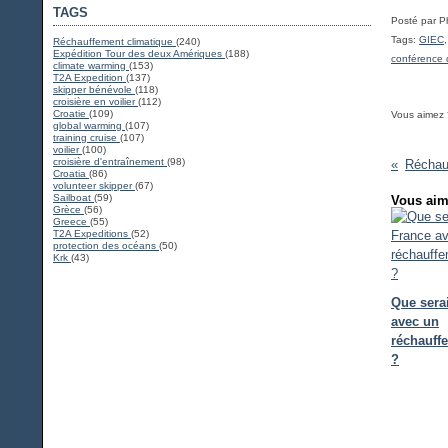
TAGS
Posté par P
Tags:
GIEC
Réchauffement climatique
(240)
Expédition Tour des deux Amériques
(188)
conférence
climate warming
(153)
T2A Expedition
(137)
skipper bénévole
(118)
croisière en voilier
(112)
Croatie
(109)
Vous aimez 
global warming
(107)
training cruise
(107)
voilier
(100)
croisière d'entraînement
(98)
Croatia
(86)
volunteer skipper
(67)
Sailboat
(59)
Vous aim
Grèce
(56)
Greece
(55)
T2A Expeditions
(52)
protection des océans
(50)
Krk
(43)
Que serai
avec un
réchauff
?