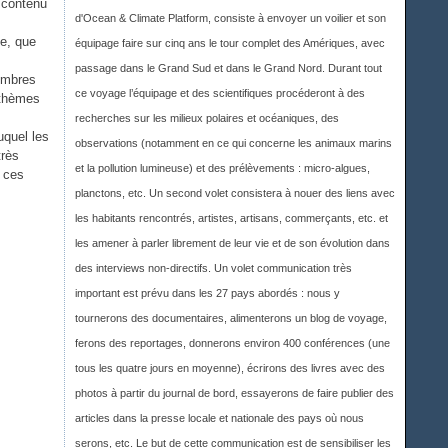
 contenu
d'Ocean & Climate Platform, consiste à envoyer un voilier et son
e, que
équipage faire sur cinq ans le tour complet des Amériques, avec
passage dans le Grand Sud et dans le Grand Nord. Durant tout
embres
ce voyage l’équipage et des scientifiques procéderont à des
 thèmes
recherches sur les milieux polaires et océaniques, des
uquel les
observations (notamment en ce qui concerne les animaux marins
très
et la pollution lumineuse) et des prélèvements : micro-algues,
e ces
planctons, etc. Un second volet consistera à nouer des liens avec
les habitants rencontrés, artistes, artisans, commerçants, etc. et
les amener à parler librement de leur vie et de son évolution dans
des interviews non-directifs. Un volet communication très
important est prévu dans les 27 pays abordés : nous y
tournerons des documentaires, alimenterons un blog de voyage,
ferons des reportages, donnerons environ 400 conférences (une
tous les quatre jours en moyenne), écrirons des livres avec des
photos à partir du journal de bord, essayerons de faire publier des
articles dans la presse locale et nationale des pays où nous
serons, etc. Le but de cette communication est de sensibiliser les