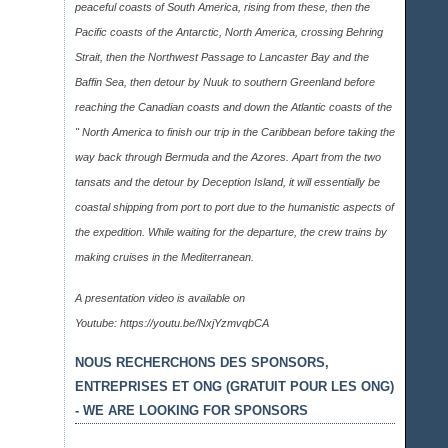
peaceful coasts of South America, rising from these, then the
Pacific coasts of the Antarctic, North America, crossing Behring
Strait, then the Northwest Passage to Lancaster Bay and the
Baffin Sea, then detour by Nuuk to southern Greenland before
reaching the Canadian coasts and down the Atlantic coasts of the
" North America to finish our trip in the Caribbean before taking the
way back through Bermuda and the Azores. Apart from the two
tansats and the detour by Deception Island, it will essentially be
coastal shipping from port to port due to the humanistic aspects of
the expedition. While waiting for the departure, the crew trains by
making cruises in the Mediterranean.
A presentation video is available on
Youtube:
https://youtu.be/NxjYzmvqbCA
NOUS RECHERCHONS DES SPONSORS,
ENTREPRISES ET ONG (GRATUIT POUR LES ONG)
- WE ARE LOOKING FOR SPONSORS