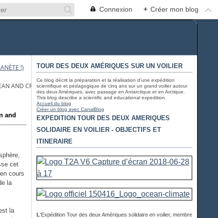
Connexion
+
Créer mon blog
TOUR DES DEUX AMÉRIQUES SUR UN VOILIER
ANÈTE !)
Ce blog décrit la préparation et la réalisation d'une expédition
OCEAN AND CRYOSPHERE - NOT VALIDATED INFORMATIONS
scientifique et pédagogique de cinq ans sur un grand voilier autour
des deux Amériques, avec passage en Antarctique et en Arctique.
This blog describe a scientific and educational expedition.
Accueil du blog
Créer un blog avec CanalBlog
an and
EXPEDITION TOUR DES DEUX AMERIQUES
SOLIDAIRE EN VOILIER - OBJECTIFS ET
ITINERAIRE
sphère,
sse cet
e en cours
e la
est la
L
'Expédition Tour des deux Amériques solidaire en voilier, membre