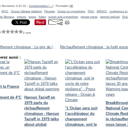
h Bensimon à 01:32 -
Commentaires [
…
]
- Permalien [
#
]
,
IPCC
,
Ocean Climate platform
,
Fécamp
,
Océan et cryosphère
,
POC
,
SROCC
,
conference i
 de Monaco
,
erreurs
,
errors
,
fuites
,
ocean and cryosphere
,
presse press
,
rapport spécial
,
Océa
?
0 vote
Réchauffement climatique : Le prix de la tranquillité — Global Warming: The price of tranquility
erez aussi :
t la France
ement de 4°C
Haroun Tazieff en
1979 parle du
Breakthroug
réchauffement
"L'Océan sera soit
National Cen
climatique - Haroun
l’accélérateur du
Climate Rest
Tazieff in 1979 talks
changement
le réchauffe
about global
climatique, soit le
nous laisse 