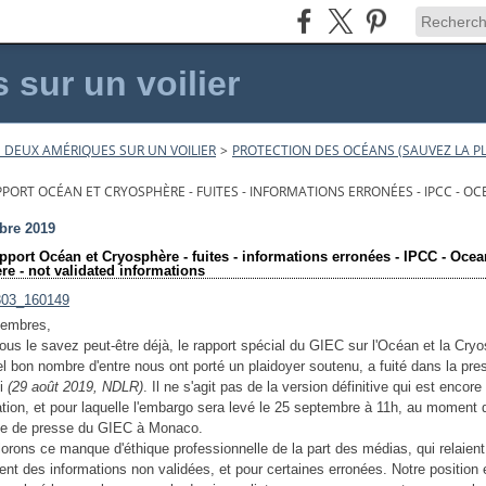
sur un voilier
 DEUX AMÉRIQUES SUR UN VOILIER
>
PROTECTION DES OCÉANS (SAUVEZ LA PL
APPORT OCÉAN ET CRYOSPHÈRE - FUITES - INFORMATIONS ERRONÉES - IPCC - 
bre 2019
pport Océan et Cryosphère - fuites - informations erronées - IPCC - Oce
e - not validated informations
membres,
s le savez peut-être déjà, le rapport spécial du GIEC sur l'Océan et la Cryo
el bon nombre d'entre nous ont porté un plaidoyer soutenu, a fuité dans la pre
di
(29 août 2019, NDLR)
. Il ne s'agit pas de la version définitive qui est encor
ation, et pour laquelle
l'embargo sera levé le 25 septembre à 11h, au moment d
ce de presse du GIEC à Monaco.
orons ce manque d'éthique professionnelle de la part des médias, qui relaient
ent des informations non validées, et pour certaines erronées. Notre position 