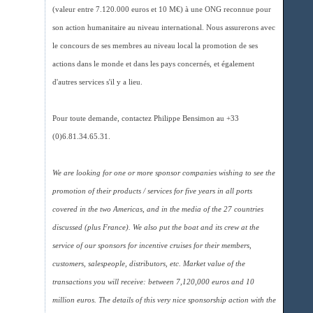
(valeur entre 7.120.000 euros et 10 M€) à une ONG reconnue pour
son action humanitaire au niveau international. Nous assurerons avec
le concours de ses membres au niveau local la promotion de ses
actions dans le monde et dans les pays concernés, et également
d'autres services s'il y a lieu.
Pour toute demande, contactez Philippe Bensimon au +33
(0)6.81.34.65.31.
We are looking for one or more sponsor companies wishing to see the
promotion of their products / services for five years in all ports
covered in the two Americas, and in the media of the 27 countries
discussed (plus France). We also put the boat and its crew at the
service of our sponsors for incentive cruises for their members,
customers, salespeople, distributors, etc. Market value of the
transactions you will receive: between 7,120,000 euros and 10
million euros. The details of this very nice sponsorship action with the