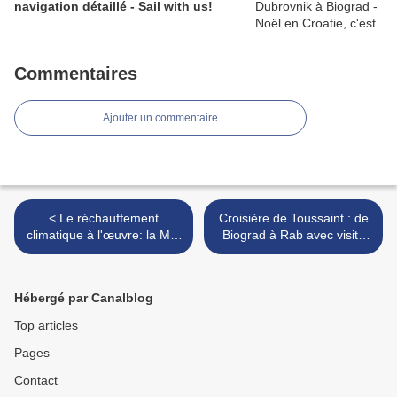
navigation détaillé - Sail with us!
Commentaires
Ajouter un commentaire
< Le réchauffement
Croisière de Toussaint : de
climatique à l'œuvre: la Mer
Biograd à Rab avec visite
Baltique perd ses poissons
de Zadar - Training cruise
— Global warming at work:
in Croatia: from Biograd to
the Baltic Sea loses its fish
Rab via Zadar >
Hébergé par Canalblog
Top articles
Pages
Contact