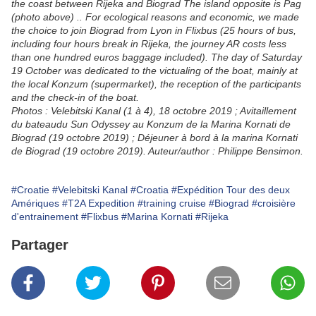
the coast between Rijeka and Biograd The island opposite is Pag
(photo above) .. For ecological reasons and economic, we made
the choice to join Biograd from Lyon in Flixbus (25 hours of bus,
including four hours break in Rijeka, the journey AR costs less
than one hundred euros baggage included). The day of Saturday
19 October was dedicated to the victualing of the boat, mainly at
the local Konzum (supermarket), the reception of the participants
and the check-in of the boat.
Photos : Velebitski Kanal (1 à 4), 18 octobre 2019 ; Avitaillement
du bateaudu Sun Odyssey au Konzum de la Marina Kornati de
Biograd (19 octobre 2019) ; Déjeuner à bord à la marina Kornati
de Biograd (19 octobre 2019). Auteur/author : Philippe Bensimon.
#Croatie
#Velebitski Kanal
#Croatia
#Expédition Tour des deux
Amériques
#T2A Expedition
#training cruise
#Biograd
#croisière
d'entrainement
#Flixbus
#Marina Kornati
#Rijeka
Partager