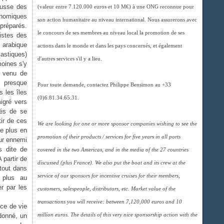
ausse des
(valeur entre 7.120.000 euros et 10 M€) à une ONG reconnue pour
conomiques
son action humanitaire au niveau international. Nous assurerons avec
 préparés.
le concours de ses membres au niveau local la promotion de ses
listes des
 arabique
actions dans le monde et dans les pays concernés, et également
astiques)
d'autres services s'il y a lieu.
moines s'y
d venu de
a presque
Pour toute demande, contactez Philippe Bensimon au +33
s les îles
(0)6.81.34.65.31.
igré vers
gés de se
tir de ces
We are looking for one or more sponsor companies wishing to see the
de plus en
promotion of their products / services for five years in all ports
eur ennemi
s dite de
covered in the two Americas, and in the media of the 27 countries
 partir de
discussed (plus France). We also put the boat and its crew at the
tout dans
service of our sponsors for incentive cruises for their members,
 plus au
r par les
customers, salespeople, distributors, etc. Market value of the
transactions you will receive: between 7,120,000 euros and 10
nce de vie
donné, un
million euros. The details of this very nice sponsorship action with the