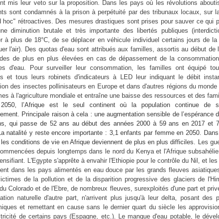
nt mis leur veto sur la proposition. Dans les pays où les révolutions abouti
nts sont condamnés à la prison à perpétuité par des tribunaux locaux, sur 
d hoc" rétroactives. Des mesures drastiques sont prises pour sauver ce qui pe
ne diminution brutale et très importante des libertés publiques (interdict
r à plus de 18°C, de se déplacer en véhicule individuel certains jours de l
uer l'air). Des quotas d'eau sont attribués aux familles, assortis au début de 
des de plus en plus élevées en cas de dépassement de la consommation
es d'eau. Pour surveiller leur consommation, les familles ont équipé tou
s et tous leurs robinets d'indicateurs à LED leur indiquant le débit insta
tion des insectes pollinisateurs en Europe et dans d'autres régions du mond
es à l'agriculture mondiale et entraîne une baisse des ressources et des fa
2050, l’Afrique est le seul continent où la population continue de s’
ment. Principale raison à cela : une augmentation sensible de l’espérance 
ins, qui passe de 52 ans au début des années 2000 à 59 ans en 2017 et 
La natalité y reste encore importante : 3,1 enfants par femme en 2050. Dan
les conditions de vie en Afrique deviennent de plus en plus difficiles. L
es gue
 commencées depuis longtemps dans le nord du Kenya et l'Afrique subsahélie
tensifiant. L'Egypte s'apprête à envahir l'Ethiopie pour le contrôle du Nil, et les
ent dans les pays alimentés en eau douce par les grands fleuves asiatique
victimes de la pollution et de la disparition progressive des glaciers de l'H
r du Colorado et de l'Ebre, de nombreux fleuves, surexploités d'une part et priv
ation naturelle d'autre part, n'arrivent plus jusqu'à leur delta, posant des
iques et remettant en cause sans le dernier quart du siècle les approvisi
ctricité de certains pays (Espagne, etc.). Le manque d'eau potable, le déve