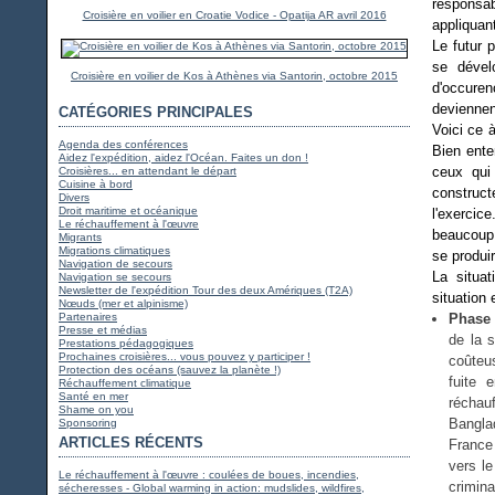
responsab
Croisière en voilier en Croatie Vodice - Opatija AR avril 2016
appliquan
Le futur 
se dévelo
Croisière en voilier de Kos à Athènes via Santorin, octobre 2015
d'occuren
deviennen
CATÉGORIES PRINCIPALES
Voici ce 
Agenda des conférences
Bien ente
Aidez l'expédition, aidez l'Océan. Faites un don !
ceux qui 
Croisières... en attendant le départ
Cuisine à bord
construct
Divers
Droit maritime et océanique
l'exercic
Le réchauffement à l'œuvre
beaucoup 
Migrants
Migrations climatiques
se produir
Navigation de secours
La situat
Navigation se secours
Newsletter de l'expédition Tour des deux Amériques (T2A)
situation 
Nœuds (mer et alpinisme)
Partenaires
Phase 
Presse et médias
de la s
Prestations pédagogiques
Prochaines croisières... vous pouvez y participer !
coûteus
Protection des océans (sauvez la planète !)
fuite 
Réchauffement climatique
Santé en mer
réchau
Shame on you
Bangla
Sponsoring
ARTICLES RÉCENTS
France
vers le
Le réchauffement à l'œuvre : coulées de boues, incendies,
crimin
sécheresses - Global warming in action: mudslides, wildfires,