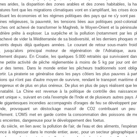
nes arides, la disparition des zones arables et des zones habitables, la h
tures font que les migrations climatiques vont en s'amplifiant, les crises é
lisant les économies et les régimes politiques des pays qui ne s'y sont pas
nes religieuses, la pauvreté, les tensions liées aux politiques post-colonia
iches ont achevé de transformer le Maghreb, le Moyen-Orient et la péninsule
drière prête à exploser. La surpêche et la pollution (notamment par les pl
achevé de vider la Méditerranée de sa biodiversité, et les derniers phoques 
teints depuis déjà quelques années. Le courant de retour sous-marin froi
e, jusqu’alors principal moteur de régénération de l’Adriatique, aur
ement disparu. En Croatie, les quelques 5.000 retraités qui survivaient dan
ne petite activité de pêche réglementée à moins de 5 kg par jour ont ém
rieur des terres. Dans le monde entier les pêcheurs traditionnels sont obli
rtir. La piraterie se généralise dans les pays côtiers les plus pauvres à par
ions qui n'ont pas d'autre moyen de survivre, rendant le transport maritime 
ngereux et de plus en plus onéreux. De plus en plus de pays réalisent que l
 natalité. La Chine est revenue à la politique de contrôle des naissance
ant unique », suivant en cela l'exemple de l'Inde et de plusieurs autres pays. A
de gigantesques incendies accompagnés d'orages de feu se développent par
nde, provoquant un déstockage massif de CO2 contribuant un peu
ffement. L'OMS met en garde contre la consommation des poissons de me
 enceintes, dangereuse pour le développement des foetus.
n du siècle, en lien avec la pollution de l'air, de l'eau et des aliments, l'espéra
ce à régresser dans le monde entier, avec, pour un secteur géographique 