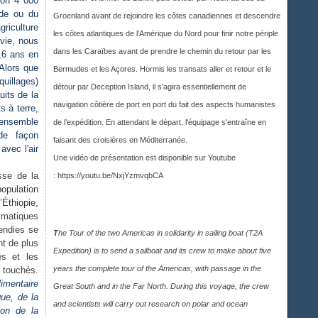
ron 4 000
nde ou du
Groenland avant de rejoindre les côtes canadiennes et descendre
griculture
les côtes atlantiques de l’Amérique du Nord pour finir notre périple
 vie, nous
dans les Caraïbes avant de prendre le chemin du retour par les
5,6 ans en
Alors que
Bermudes et les Açores. Hormis les transats aller et retour et le
quillages)
détour par Deception Island, il s’agira essentiellement de
its de la
navigation côtière de port en port du fait des aspects humanistes
s à terre,
l'ensemble
de l’expédition. En attendant le départ, l'équipage s'entraîne en
de façon
faisant des croisières en Méditerranée.
avec l'air
Une vidéo de présentation est disponible sur Youtub
e
sse de la
:
https://youtu.be/NxjYzmvqbCA
population
Éthiopie,
imatiques
endies se
T
he Tour of the two Americas in solidarity in sailing boat (T2A
nt de plus
Expedition) is to send a sailboat and its crew to make about five
es et les
years the complete tour of the Americas, with passage in the
 touchés.
imentaire
Great South and in the Far North. During this voyage, the crew
que, de la
and scientists will carry out research on polar and ocean
ion de la