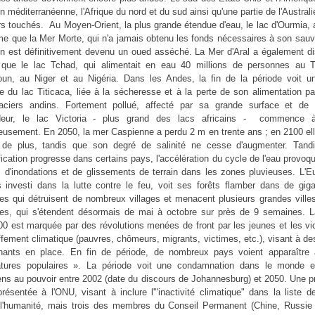
on méditerranéenne, l'Afrique du nord et du sud ainsi qu'une partie de l'Australi
s touchés. Au Moyen-Orient, la plus grande étendue d'eau, le lac d'Ourmia, 
e que la Mer Morte, qui n'a jamais obtenu les fonds nécessaires à son sauv
in est définitivement devenu un oued asséché. La Mer d'Aral a également di
ue le lac Tchad, qui alimentait en eau 40 millions de personnes au 
un, au Niger et au Nigéria. Dans les Andes, la fin de la période voit u
e du lac Titicaca, liée à la sécheresse et à la perte de son alimentation pa
aciers andins. Fortement pollué, affecté par sa grande surface et de 
deur, le lac Victoria - plus grand des lacs africains - commence à
eusement. En 2050, la mer Caspienne a perdu 2 m en trente ans ; en 2100 ell
de plus, tandis que son degré de salinité ne cesse d'augmenter. Tand
fication progresse dans certains pays, l'accélération du cycle de l'eau provoq
 d'inondations et de glissements de terrain dans les zones pluvieuses. L'E
s investi dans la lutte contre le feu, voit ses forêts flamber dans de gig
es qui détruisent de nombreux villages et menacent plusieurs grandes ville
les, qui s'étendent désormais de mai à octobre sur près de 9 semaines. L
00 est marquée par des révolutions menées de front par les jeunes et les vi
fement climatique (pauvres, chômeurs, migrants, victimes, etc.), visant à des
nants en place. En fin de période, de nombreux pays voient apparaître 
atures populaires ». La période voit une condamnation dans le monde e
iens au pouvoir entre 2002 (date du discours de Johannesburg) et 2050. Une p
résentée à l'ONU, visant à inclure l'"inactivité climatique" dans la liste 
 l'humanité, mais trois des membres du Conseil Permanent (Chine, Russie 