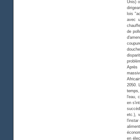
Unis) o
dirigea
lois "a
avec u
chauffe
de poll
d'amen
coupur
douche
dispari
problèm
A
près 
massive
Africa
2050. 
temps, 
l'eau,
en s'in
succèd
etc.), 
l'insta
aliment
économ
en éle