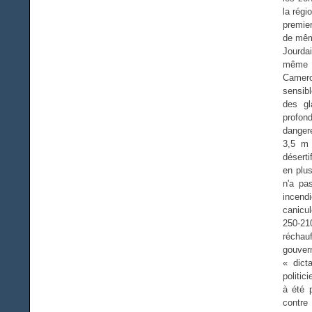
la régi
premier
de mêm
Jourda
même q
Camero
sensibl
des gl
profon
danger
3,5 m 
déserti
en plus
n'a pa
incendi
canicu
250-21
réchauf
gouver
« dict
politic
à été p
contre