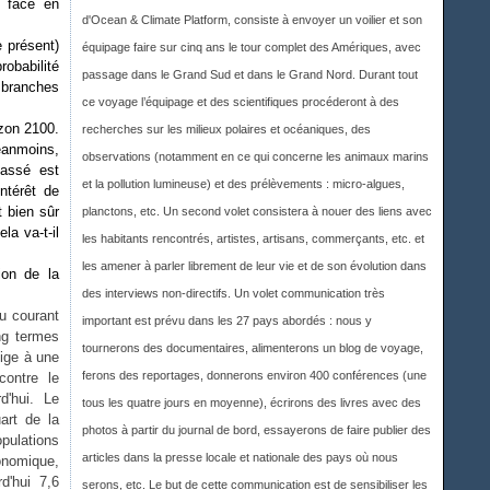
e face en
d'Ocean & Climate Platform, consiste à envoyer un voilier et son
e présent)
équipage faire sur cinq ans le tour complet des Amériques, avec
obabilité
passage dans le Grand Sud et dans le Grand Nord. Durant tout
s branches
ce voyage l’équipage et des scientifiques procéderont à des
izon 2100.
recherches sur les milieux polaires et océaniques, des
Néanmoins,
observations (notamment en ce qui concerne les animaux marins
passé est
et la pollution lumineuse) et des prélèvements : micro-algues,
ntérêt de
 bien sûr
planctons, etc. Un second volet consistera à nouer des liens avec
la va-t-il
les habitants rencontrés, artistes, artisans, commerçants, etc. et
les amener à parler librement de leur vie et de son évolution dans
ion de la
des interviews non-directifs. Un volet communication très
u courant
important est prévu dans les 27 pays abordés : nous y
ong termes
tournerons des documentaires, alimenterons un blog de voyage,
lige à une
ferons des reportages, donnerons environ 400 conférences (une
contre le
d'hui. Le
tous les quatre jours en moyenne), écrirons des livres avec des
art de la
photos à partir du journal de bord, essayerons de faire publier des
pulations
articles dans la presse locale et nationale des pays où nous
conomique,
d'hui 7,6
serons, etc. Le but de cette communication est de sensibiliser les