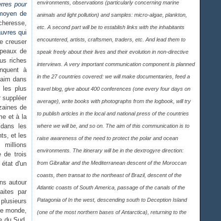
environments, observations (particularly concerning marine
erres pour
 moyen de
animals and light pollution) and samples: micro-algae, plankton,
cheresse,
etc. A second part will be to establish links with the inhabitants
auvres qui
encountered, artists, craftsmen, traders, etc. And lead them to
e creuser
upeaux de
speak freely about their lives and their evolution in non-directive
us riches
interviews. A very important communication component is planned
anquent à
in the 27 countries covered: we will make documentaries, feed a
 faim dans
 les plus
travel blog, give about 400 conferences (one every four days on
r suppléer
average), write books with photographs from the logbook, will try
izaines de
to publish articles in the local and national press of the countries
me et à la
 dans les
where we will be, and so on. The aim of this communication is to
ts, et les
raise awareness of the need to protect the polar and ocean
 millions
environments. The itinerary will be in the dextrogyre direction:
 de trois
état d'un
from Gibraltar and the Mediterranean descent of the Moroccan
coasts, then transat to the northeast of Brazil, descent of the
ns autour
Atlantic coasts of South America, passage of the canals of the
aites par
Patagonia of In the west, descending south to Deception Island
plusieurs
 le monde,
(one of the most northern bases of Antarctica), returning to the
ue du Sud,