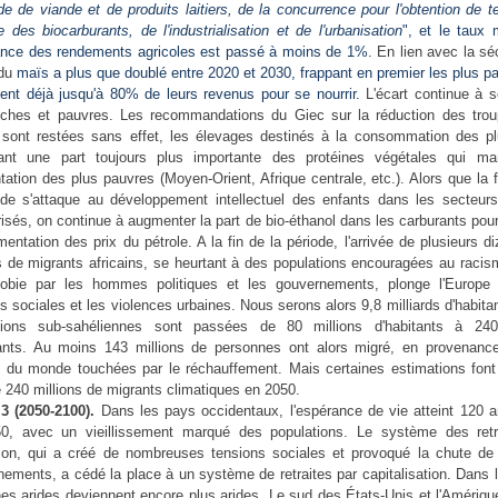
 de viande et de produits laitiers, de la concurrence pour l'obtention de t
e des biocarburants, de l'industrialisation et de l'urbanisation
", et le taux
ance des rendements agricoles est passé à moins de 1%.
En lien avec la sé
 du
maïs a plus que doublé entre 2020 et 2030, frappant en premier les plus p
ent déjà jusqu'à 80% de leurs revenus pour se nourrir.
L'écart continue à s
riches et pauvres. Les recommandations du Giec sur la réduction des tro
 sont restées sans effet, les élevages destinés à la consommation des pl
ant une part toujours plus importante des protéines végétales qui m
ntation des plus pauvres (Moyen-Orient, Afrique centrale, etc.). Alors que la
de s'attaque au développement intellectuel des enfants dans les secteurs
isés, on continue à augmenter la part de bio-éthanol dans les carburants pou
mentation des prix du pétrole. A la fin de la période, l'arrivée de plusieurs d
s de migrants africains, se heurtant à des populations encouragées au racis
obie par les hommes politiques et les gouvernements, plonge l'Europe
s sociales et les violences urbaines. Nous serons alors 9,8 milliards d'habitan
tions sub-sahéliennes sont passées de 80 millions d'habitants à 240
tants. Au moins 143 millions de personnes ont alors migré, en provenance
s du monde touchées par le réchauffement. Mais certaines estimations font 
e 240 millions de migrants climatiques en 2050.
3 (2050-2100).
Dans les pays occidentaux, l'espérance de vie atteint 120 a
0, avec un vieillissement marqué des populations. Le système des retr
ition, qui a créé de nombreuses tensions sociales et provoqué la chute de 
ements, a cédé la place à un système de retraites par capitalisation. Dans
es arides deviennent encore plus arides. Le sud des États-Unis et l'Amériq