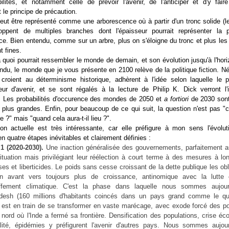
ilités, et notamment celle de prévoir l'avenir, de l'anticiper et d'y fair
t le principe de précaution.
peut être représenté comme une arborescence où à partir d'un tronc solide (l
ppent de multiples branches dont l'épaisseur pourrait représenter la pr
ce. Bien entendu, comme sur un arbre, plus on s'éloigne du tronc et plus le
t fines.
à quoi pourrait ressembler le monde de demain, et son évolution jusqu'à l'hor
ndu, le monde que je vous présente en 2100 relève de la politique fiction. 
croient au déterminisme historique, adhèrent à l'idée selon laquelle le 
eur d'avenir, et se sont régalés à la lecture de Philip K. Dick verront l'i
e. Les probabilités d'occurence des mondes de 2050 et
a fortiori
de 2030 sont
plus grandes. Enfin, pour beaucoup de ce qui suit, la question n'est pas "ce
e ?" mais "quand cela aura-t-il lieu ?".
ion actuelle est très intéressante, car elle préfigure à mon sens l'évolut
en quatre étapes inévitables et clairement définies :
1 (2020-2030).
Une inaction généralisée des gouvernements, parfaitement a
ituation mais privilégiant leur réélection à court terme à des mesures à l
es et liberticides. Le poids sans cesse croissant de la dette publique les ob
en avant vers toujours plus de croissance, antinomique avec la lutte 
ffement climatique. C'est la phase dans laquelle nous sommes aujour
desh (160 millions d'habitants coincés dans un pays grand comme le qu
 est en train de se transformer en vaste marécage, avec exode forcé des po
 nord où l'Inde a fermé sa frontière. Densification des populations, crise é
alité, épidémies y préfigurent l'avenir d'autres pays. Nous sommes aujour