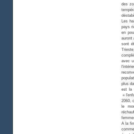
des zo
tempéra
déstabi
Les hai
pays r
en pou
auront 
sont é
Triest
complèt
avec u
l'inté
reconve
populat
plus da
est la
« l'enf
2060, 
le mo
réchau
femmes
A la fi
commen