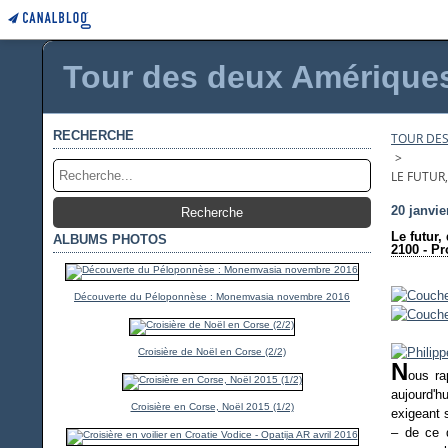
Tour des deux Amériques 
RECHERCHE
TOUR DES
>
LE FUTUR,
20 janvie
Le futur,
ALBUMS PHOTOS
2100 - Pr
Découverte du Péloponnèse : Monemvasia novembre 2016
Croisière de Noël en Corse (2/2)
N
ous ra
aujourd'h
Croisière en Corse, Noël 2015 (1/2)
exigeant s
– de ce q