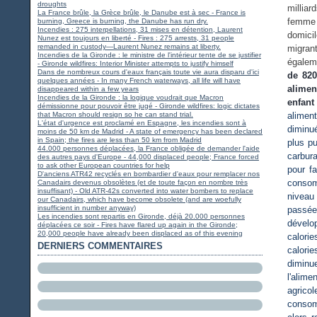
droughts
millia
La France brûle, la Grèce brûle, le Danube est à sec - France is
femme 
burning, Greece is burning, the Danube has run dry.
Incendies : 275 interpellations, 31 mises en détention, Laurent
domicil
Nunez est toujours en liberté - Fires : 275 arrests, 31 people
remanded in custody—Laurent Nunez remains at liberty.
migrant
Incendies de la Gironde : le ministre de l'intérieur tente de se justifier
égalem
- Gironde wildfires: Interior Minister attempts to justify himself
Dans de nombreux cours d'eaux français toute vie aura disparu d'ici
de 820
quelques années - In many French waterways, all life will have
alimen
disappeared within a few years
Incendies de la Gironde : la logique voudrait que Macron
enfant
démissionne pour pouvoir être jugé - Gironde wildfires: logic dictates
that Macron should resign so he can stand trial.
alimen
L'état d'urgence est proclamé en Espagne, les incendies sont à
diminué
moins de 50 km de Madrid - A state of emergency has been declared
in Spain; the fires are less than 50 km from Madrid
plus p
44.000 personnes déplacées, la France obligée de demander l'aide
carbur
des autres pays d'Europe - 44,000 displaced people; France forced
to ask other European countries for help
pour fa
D'anciens ATR42 recyclés en bombardier d'eaux pour remplacer nos
consom
Canadairs devenus obsolètes (et de toute façon en nombre très
insuffisant) - Old ATR-42s converted into water bombers to replace
niveau
our Canadairs, which have become obsolete (and are woefully
insufficient in number anyway)
passée
Les incendies sont repartis en Gironde, déjà 20.000 personnes
dévelop
déplacées ce soir - Fires have flared up again in the Gironde;
20,000 people have already been displaced as of this evening
calori
DERNIERS COMMENTAIRES
calori
diminu
l'alim
agricol
consomm