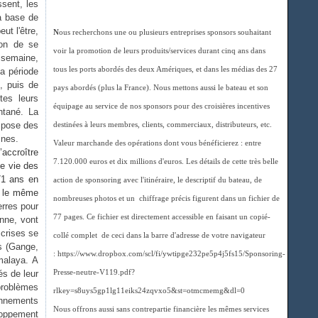
ssent, les
la base de
ut l'être,
N
ous recherchons une ou plusieurs entreprises sponsors souhaitant
ion de se
voir la promotion de leurs produits/services durant cinq ans dans
a semaine,
tous les ports abordés des deux Amériques, et dans les médias des 27
la période
, puis de
pays abordés (plus la France). Nous mettons aussi le bateau et son
tes leurs
équipage au service de nos sponsors pour des croisières incentives
ntané. La
e pose des
destinées à leurs membres, clients, commerciaux, distributeurs, etc.
mines.
Valeur marchande des opérations dont vous bénéficierez : entre
accroître
7.120.000 euros et dix millions d'euros. Les détails de cette très belle
de vie des
71 ans en
action de sponsoring avec l'itinéraire, le descriptif du bateau, de
s le même
nombreuses photos et un chiffrage précis figurent dans un fichier de
rres pour
77 pages. Ce fichier est directement accessible en faisant un copié-
nne, vont
 crises se
collé complet de ceci dans la barre d'adresse de votre navigateur
s (Gange,
: https://www.dropbox.com/scl/fi/ywtipge232pe5p4j5fs15/Sponsoring-
imalaya. A
és de leur
Presse-neutre-V119.pdf?
 problèmes
rlkey=s8uys5gp1lg11eiks24zqvxo5&st=otmcmemg&dl=0
onnements
Nous offrons aussi sans contrepartie financière les mêmes services
loppement