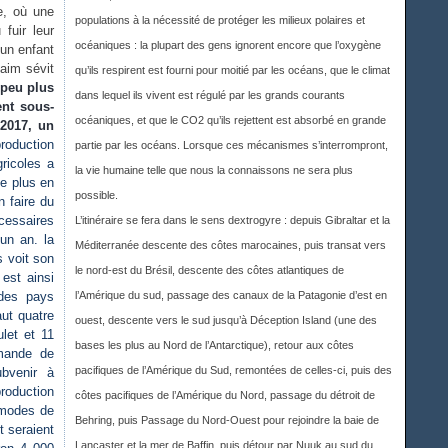
e, où une
populations à la nécessité de protéger les milieux polaires et
fuir leur
océaniques : la plupart des gens ignorent encore que l’oxygène
 un enfant
faim sévit
qu’ils respirent est fourni pour moitié par les océans, que le climat
 peu plus
dans lequel ils vivent est régulé par les grands courants
ent sous-
océaniques, et que le CO2 qu’ils rejettent est absorbé en grande
 2017, un
roduction
partie par les océans. Lorsque ces mécanismes s’interrompront,
ricoles a
la vie humaine telle que nous la connaissons ne sera plus
de plus en
possible.
 faire du
cessaires
L’itinéraire se fera dans le sens dextrogyre : depuis Gibraltar et la
 un an. la
Méditerranée descente des côtes marocaines, puis transat vers
 voit son
le nord-est du Brésil, descente des côtes atlantiques de
est ainsi
 des pays
l’Amérique du sud, passage des canaux de la Patagonie d’est en
aut quatre
ouest, descente vers le sud jusqu’à Déception Island (une des
let et 11
bases les plus au Nord de l’Antarctique), retour aux côtes
mmande de
pacifiques de l’Amérique du Sud, remontées de celles-ci, puis des
bvenir à
roduction
côtes pacifiques de l’Amérique du Nord, passage du détroit de
s modes de
Behring, puis Passage du Nord-Ouest pour rejoindre la baie de
t seraient
Lancaster et la mer de Baffin, puis détour par Nuuk au sud du