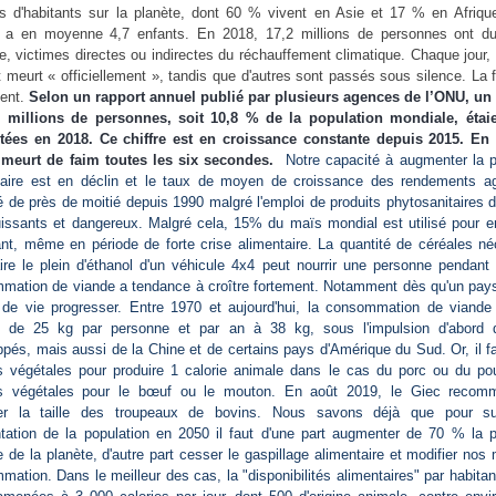
rds d'habitants sur la planète, dont 60 % vivent en Asie et 17 % en Afriqu
a en moyenne 4,7 enfants. En 2018, 17,2 millions de personnes ont du 
e, victimes directes ou indirectes du réchauffement climatique. Chaque jour,
 meurt « officiellement », tandis que d'autres sont passés sous silence. La 
ent.
Selon un rapport annuel publié par plusieurs agences de l’ONU, un
 millions de personnes, soit 10,8 % de la population mondiale, étai
tées en 2018. Ce chiffre est en croissance constante depuis 2015. En
 meurt de faim toutes les six secondes.
Notre capacité à augmenter la p
taire est en déclin et le taux de moyen de croissance des rendements ag
 de près de moitié depuis 1990 malgré l'emploi de produits phytosanitaires 
uissants et dangereux. Malgré cela, 15% du maïs mondial est utilisé pour en
ant, même en période de forte crise alimentaire. La quantité de céréales né
ire le plein d'éthanol d'un véhicule 4x4 peut nourrir une personne pendant
mation de viande a tendance à croître fortement. Notamment dès qu'un pays
 de vie progresser. Entre 1970 et aujourd'hui, la consommation de viande 
 de 25 kg par personne et par an à 38 kg, sous l'impulsion d'abord
pés, mais aussi de la Chine et de certains pays d'Amérique du Sud. Or, il f
es végétales pour produire 1 calorie animale dans le cas du porc ou du pou
es végétales pour le bœuf ou le mouton. En août 2019, le Giec reco
er la taille des troupeaux de bovins. Nous savons déjà que pour su
entation de la population en 2050 il faut d'une part augmenter de 70 % la p
e de la planète, d'autre part cesser le gaspillage alimentaire et modifier no
ation. Dans le meilleur des cas, la "disponibilités alimentaires" par habitan