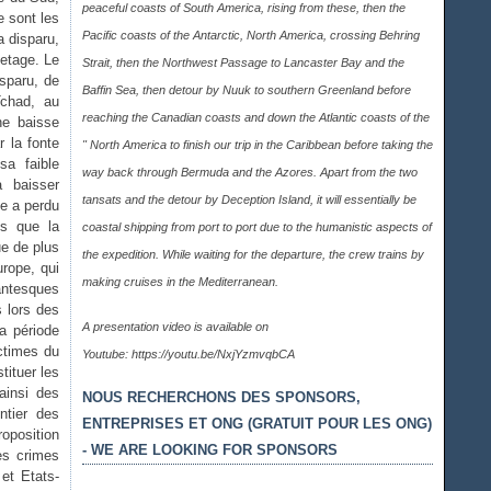
peaceful coasts of South America, rising from these, then the
e sont les
Pacific coasts of the Antarctic, North America, crossing Behring
a disparu,
etage. Le
Strait, then the Northwest Passage to Lancaster Bay and the
sparu, de
Baffin Sea, then detour by Nuuk to southern Greenland before
Tchad, au
reaching the Canadian coasts and down the Atlantic coasts of the
ne baisse
r la fonte
" North America to finish our trip in the Caribbean before taking the
sa faible
way back through Bermuda and the Azores. Apart from the two
 baisser
tansats and the detour by Deception Island, it will essentially be
e a perdu
is que la
coastal shipping from port to port due to the humanistic aspects of
ue de plus
the expedition. While waiting for the departure, the crew trains by
urope, qui
making cruises in the Mediterranean.
antesques
s lors des
A presentation video is available on
a période
ctimes du
Youtube:
https://youtu.be/NxjYzmvqbCA
tituer les
ainsi des
NOUS RECHERCHONS DES SPONSORS,
ntier des
ENTREPRISES ET ONG (GRATUIT POUR LES ONG)
roposition
- WE ARE LOOKING FOR SPONSORS
des crimes
et Etats-