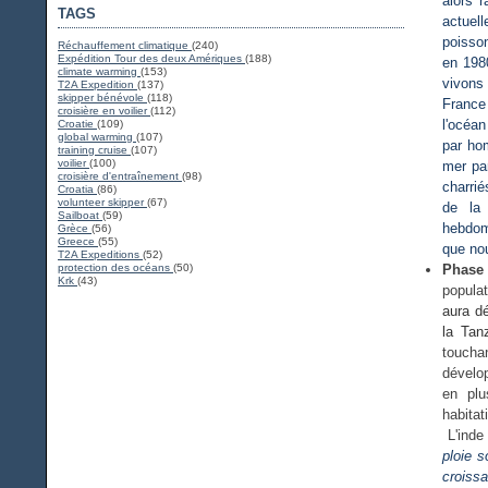
alors 
TAGS
actuel
poisson
Réchauffement climatique
(240)
Expédition Tour des deux Amériques
(188)
en 1980
climate warming
(153)
vivons 
T2A Expedition
(137)
skipper bénévole
(118)
France
croisière en voilier
(112)
l'océan
Croatie
(109)
global warming
(107)
par ho
training cruise
(107)
voilier
(100)
mer par
croisière d'entraînement
(98)
charrié
Croatia
(86)
volunteer skipper
(67)
de la
Sailboat
(59)
hebdoma
Grèce
(56)
Greece
(55)
que nou
T2A Expeditions
(52)
protection des océans
(50)
Phase 
Krk
(43)
popula
aura d
la Tan
toucha
dévelop
en plu
habita
L'inde
ploie s
croiss