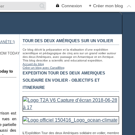
Connexion
+
Créer mon blog
TOUR DES DEUX AMÉRIQUES SUR UN VOILIER
ANÈTE !)
Ce blog décrit la préparation et la réalisation d'une expédition
FROM TODAY TO 2100 - PROSPECTIVE & FICTION
scientifique et pédagogique de cinq ans sur un grand voilier autour
des deux Amériques, avec passage en Antarctique et en Arctique.
This blog describe a scientific and educational expedition.
Accueil du blog
Créer un blog avec CanalBlog
today to
EXPEDITION TOUR DES DEUX AMERIQUES
SOLIDAIRE EN VOILIER - OBJECTIFS ET
ITINERAIRE
rrison est
s rues en
 partielle
aussi des
L
'Expédition Tour des deux Amériques solidaire en voilier, membre