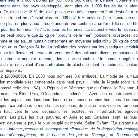
ramenées à 3 000 calories par jour, dont 500 d'origine animale, contre envi
lement dans les pays développés, dont plus de 1 000 issues de la via
. Or, alors que 18 % de l'aide publique au développement était destinée à l'a
, cette part ne s'élevait plus en 2009 qu'à 5 % environ. Côté espérance de
de plus en plus vieux : l'espérance de vie continue à croître. Elle est de 8
 pour les femmes, 79,7 ans pour les hommes. La surpêche vide le l'océan. 
 ne peut produire que 11 kg de "produits de la mer" (poissons, crustacés, co
mme et par an, un humain consomme en moyenne aujourd'hui 20 kg de produ
 an et un Français 34 kg. La pollution des océans par les plastiques, produit
s par les fleuves et servant de vecteurs à des polluants divers, empoisonne 
 chaîne alimentaire marine, dès le zooplancton. Un homme ingère 
daire l'équivalent d'une carte bleue de plastique, dont la moitié est inhalée 
s respirons.
2 (2030-2050).
En 2030 nous sommes 8,6 milliards. La moitié de la hau
tion mondiale s'est concentrée dans neuf pays :
l’Inde, le Nigeria (dont la 
épassé celle des USA), la République Démocratique du Congo, le Pakistan, l’
zanie, les États-Unis, l’Ouganda et l’Indonésie.
Avec des catastrophes cl
nt les populations dans leurs biens et coûteuses en vies humaines. Les inc
pent partout dans le monde. Les cyclones, de plus en plus violents remonte
s haut vers le nord, détruisant les récoltes, les infrastructures agricol
tions. Les pays les plus pauvres, en Asie et aux Caraïbes, sont les plus
 est devenue le pays le plus peuplé du monde. Selon Oxfam,
"
Le système al
ous l'intense pression du changement climatique, de la dégradation écologi
ance démographique, de la hausse des prix de l'énergie, de l'augmentat