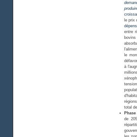
demande
produir
croiss
le prix
dépens
entre 
bovins
absorb
l'alime
le mon
défavor
à l'aug
million
xénoph
tension
popula
d'habi
région
total d
Phase 
de 205
répart
gouvern
les zon