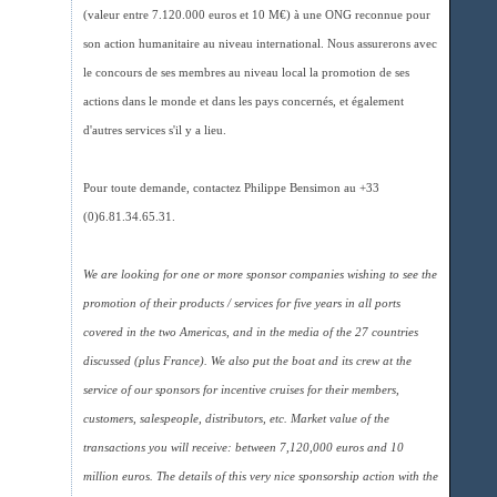
(valeur entre 7.120.000 euros et 10 M€) à une ONG reconnue pour
son action humanitaire au niveau international. Nous assurerons avec
le concours de ses membres au niveau local la promotion de ses
actions dans le monde et dans les pays concernés, et également
d'autres services s'il y a lieu.
Pour toute demande, contactez Philippe Bensimon au +33
(0)6.81.34.65.31.
We are looking for one or more sponsor companies wishing to see the
promotion of their products / services for five years in all ports
covered in the two Americas, and in the media of the 27 countries
discussed (plus France). We also put the boat and its crew at the
service of our sponsors for incentive cruises for their members,
customers, salespeople, distributors, etc. Market value of the
transactions you will receive: between 7,120,000 euros and 10
million euros. The details of this very nice sponsorship action with the