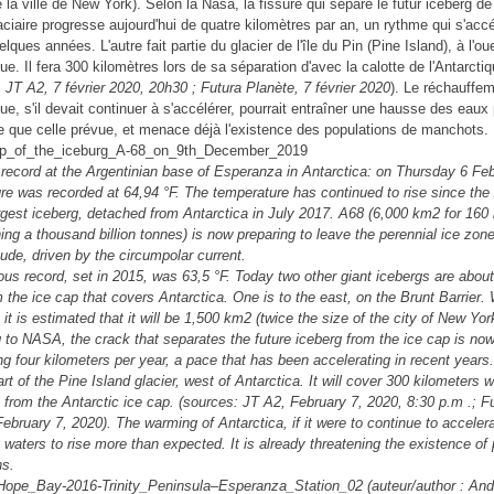
de la ville de New York). Selon la Nasa, la fissure qui sépare le futur iceberg de
aciaire progresse aujourd'hui de quatre kilomètres par an, un rythme qui s'acc
lques années. L'autre fait partie du glacier de l'île du Pin (Pine Island), à l'ou
que. Il fera 300 kilomètres lors de sa séparation d'avec la calotte de l'Antarctiq
 JT A2, 7 février 2020, 20h30 ; Futura Planète, 7 février 2020
). Le réchauffe
que, s'il devait continuer à s'accélérer, pourrait entraîner une hausse des eaux
e que celle prévue, et menace déjà l'existence des populations de manchots.
record at the Argentinian base of Esperanza in Antarctica: on Thursday 6 Feb
re was recorded at 64,94 °F. The temperature has continued to rise since the
argest iceberg, detached from Antarctica in July 2017. A68 (6,000 km2 for 160
ng a thousand billion tonnes) is now preparing to leave the perennial ice zone
tude, driven by the circumpolar current.
ous record, set in 2015, was 63,5 °F. Today two other giant icebergs are about
 the ice cap that covers Antarctica. One is to the east, on the Brunt Barrier. 
it is estimated that it will be 1,500 km2 (twice the size of the city of New Yor
 to NASA, the crack that separates the future iceberg from the ice cap is no
ng four kilometers per year, a pace that has been accelerating in recent years
art of the Pine Island glacier, west of Antarctica. It will cover 300 kilometers w
 from the Antarctic ice cap. (sources: JT A2, February 7, 2020, 8:30 p.m .; F
ebruary 7, 2020). The warming of Antarctica, if it were to continue to acceler
 waters to rise more than expected. It is already threatening the existence of
ns.
Hope_Bay-2016-Trinity_Peninsula–Esperanza_Station_02 (auteur/author : An