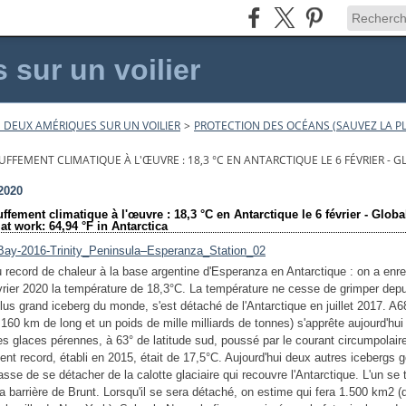
sur un voilier
 DEUX AMÉRIQUES SUR UN VOILIER
>
PROTECTION DES OCÉANS (SAUVEZ LA PL
UFFEMENT CLIMATIQUE À L'ŒUVRE : 18,3 °C EN ANTARCTIQUE LE 6 FÉVRIER - 
 2020
ffement climatique à l'œuvre : 18,3 °C en Antarctique le 6 février - Globa
t work: 64,94 °F in Antarctica
 record de chaleur à la base argentine d'Esperanza en Antarctique : on a enre
évrier 2020 la température de 18,3°C. La température ne cesse de grimper dep
plus grand iceberg du monde, s'est détaché de l'Antarctique en juillet 2017. A6
160 km de long et un poids de mille milliards de tonnes) s'apprête aujourd'hui 
es glaces pérennes, à 63° de latitude sud, poussé par le courant circumpolair
ent record, établi en 2015, était de 17,5°C. Aujourd'hui deux autres icebergs 
sse de se détacher de la calotte glaciaire qui recouvre l'Antarctique. L'un se 
 la barrière de Brunt. Lorsqu'il se sera détaché, on estime qui fera 1.500 km
2
(