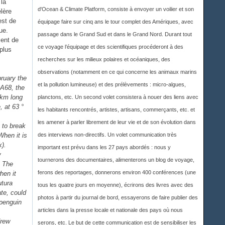
 la
d'Ocean & Climate Platform, consiste à envoyer un voilier et son
élère
est de
équipage faire sur cinq ans le tour complet des Amériques, avec
ue.
passage dans le Grand Sud et dans le Grand Nord. Durant tout
ment de
ce voyage l’équipage et des scientifiques procéderont à des
 plus
recherches sur les milieux polaires et océaniques, des
observations (notamment en ce qui concerne les animaux marins
ruary the
et la pollution lumineuse) et des prélèvements : micro-algues,
 A68, the
 km long
planctons, etc. Un second volet consistera à nouer des liens avec
, at 63 °
les habitants rencontrés, artistes, artisans, commerçants, etc. et
les amener à parler librement de leur vie et de son évolution dans
 to break
When it is
des interviews non-directifs. Un volet communication très
k).
important est prévu dans les 27 pays abordés : nous y
w
tournerons des documentaires, alimenterons un blog de voyage,
. The
ferons des reportages, donnerons environ 400 conférences (une
hen it
utura
tous les quatre jours en moyenne), écrirons des livres avec des
ate, could
photos à partir du journal de bord, essayerons de faire publier des
 penguin
articles dans la presse locale et nationale des pays où nous
drew
serons, etc. Le but de cette communication est de sensibiliser les