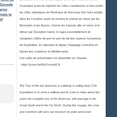
- Gironde
Groenland avant de rejoindre les côtes canadiennes et descendre
erior
les côtes atlantiques de l’Amérique du Nord pour finir notre périple
empts to
dans les Caraïbes avant de prendre le chemin du retour par les
lf
Bermudes et les Açores. Hormis les transats aller et retour et le
détour par Deception Island, il s’agira essentiellement de
navigation côtière de port en port du fait des aspects humanistes
de l’expédition. En attendant le départ, l'équipage s'entraîne en
faisant des croisières en Méditerranée.
Une vidéo de présentation est disponible sur Youtub
e
:
https://youtu.be/NxjYzmvqbCA
T
he Tour of the two Americas in solidarity in sailing boat (T2A
Expedition) is to send a sailboat and its crew to make about five
years the complete tour of the Americas, with passage in the
Great South and in the Far North. During this voyage, the crew
and scientists will carry out research on polar and ocean