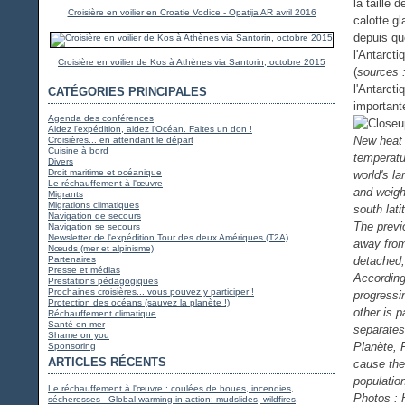
la taille 
Croisière en voilier en Croatie Vodice - Opatija AR avril 2016
calotte gl
depuis que
l'Antarcti
Croisière en voilier de Kos à Athènes via Santorin, octobre 2015
(
sources :
l'Antarcti
CATÉGORIES PRINCIPALES
important
Agenda des conférences
Aidez l'expédition, aidez l'Océan. Faites un don !
New heat 
Croisières... en attendant le départ
Cuisine à bord
temperatu
Divers
Droit maritime et océanique
world's l
Le réchauffement à l'œuvre
and weighi
Migrants
Migrations climatiques
south lati
Navigation de secours
The previ
Navigation se secours
Newsletter de l'expédition Tour des deux Amériques (T2A)
away from
Nœuds (mer et alpinisme)
Partenaires
detached, 
Presse et médias
According
Prestations pédagogiques
Prochaines croisières... vous pouvez y participer !
progressi
Protection des océans (sauvez la planète !)
other is p
Réchauffement climatique
Santé en mer
separates
Shame on you
Planète, F
Sponsoring
ARTICLES RÉCENTS
cause the
populatio
Le réchauffement à l'œuvre : coulées de boues, incendies,
Photos : 
sécheresses - Global warming in action: mudslides, wildfires,