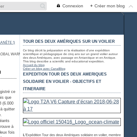
Connexion
+
Créer mon blog
TOUR DES DEUX AMÉRIQUES SUR UN VOILIER
ANÈTE !)
Ce blog décrit la préparation et la réalisation d'une expédition
GLOBAL WARMING AT WORK: 64,94 °F IN ANTARCTICA
scientifique et pédagogique de cinq ans sur un grand voilier autour
des deux Amériques, avec passage en Antarctique et en Arctique.
This blog describe a scientific and educational expedition.
Accueil du blog
Créer un blog avec CanalBlog
l
EXPEDITION TOUR DES DEUX AMERIQUES
SOLIDAIRE EN VOILIER - OBJECTIFS ET
ITINERAIRE
gistré ce
uis que
8 (6.000
à quitter
e.
géants
trouve à
deux fois
L
'Expédition Tour des deux Amériques solidaire en voilier, membre