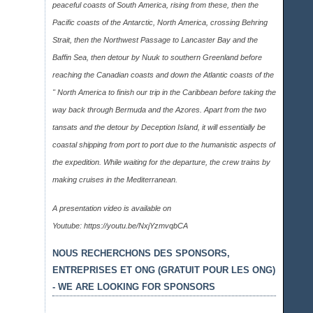
peaceful coasts of South America, rising from these, then the
Pacific coasts of the Antarctic, North America, crossing Behring
Strait, then the Northwest Passage to Lancaster Bay and the
Baffin Sea, then detour by Nuuk to southern Greenland before
reaching the Canadian coasts and down the Atlantic coasts of the
" North America to finish our trip in the Caribbean before taking the
way back through Bermuda and the Azores. Apart from the two
tansats and the detour by Deception Island, it will essentially be
coastal shipping from port to port due to the humanistic aspects of
the expedition. While waiting for the departure, the crew trains by
making cruises in the Mediterranean.
A presentation video is available on
Youtube:
https://youtu.be/NxjYzmvqbCA
NOUS RECHERCHONS DES SPONSORS,
ENTREPRISES ET ONG (GRATUIT POUR LES ONG)
- WE ARE LOOKING FOR SPONSORS