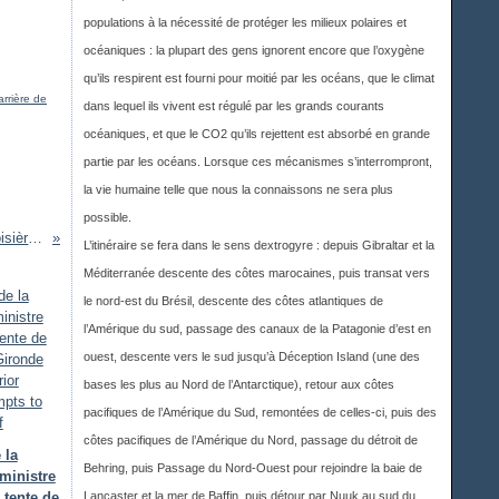
populations à la nécessité de protéger les milieux polaires et
océaniques : la plupart des gens ignorent encore que l’oxygène
qu’ils respirent est fourni pour moitié par les océans, que le climat
arrière de
dans lequel ils vivent est régulé par les grands courants
océaniques, et que le CO2 qu’ils rejettent est absorbé en grande
partie par les océans. Lorsque ces mécanismes s’interrompront,
la vie humaine telle que nous la connaissons ne sera plus
possible.
De Skhoinos (Ithaque) à Lefkas - Croisière d'entraînement en Grèce, 27 décembre 2019 - Training cruise, December 27, 2019
L’itinéraire se fera dans le sens dextrogyre : depuis Gibraltar et la
Méditerranée descente des côtes marocaines, puis transat vers
le nord-est du Brésil, descente des côtes atlantiques de
l’Amérique du sud, passage des canaux de la Patagonie d’est en
ouest, descente vers le sud jusqu’à Déception Island (une des
bases les plus au Nord de l’Antarctique), retour aux côtes
pacifiques de l’Amérique du Sud, remontées de celles-ci, puis des
côtes pacifiques de l’Amérique du Nord, passage du détroit de
 la
Behring, puis Passage du Nord-Ouest pour rejoindre la baie de
 ministre
r tente de
Lancaster et la mer de Baffin, puis détour par Nuuk au sud du