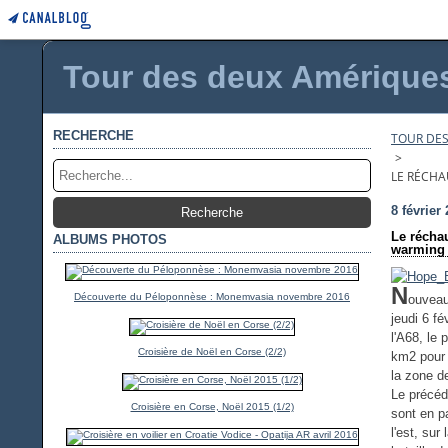
Tour des deux Amériques 
RECHERCHE
TOUR DES
>
LE RÉCHA
8 février
Le réchau
ALBUMS PHOTOS
warming a
N
Découverte du Péloponnèse : Monemvasia novembre 2016
ouveau
jeudi 6 f
l'A68, le 
Croisière de Noël en Corse (2/2)
km2 pour 
la zone d
Le précéd
Croisière en Corse, Noël 2015 (1/2)
sont en pa
l'est, sur