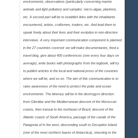
environments, observations (particularly concerning marine
animals and light pollution) and samples: micro-algae, plankton,
etc. A second part will be to establish links with the inhabitants
encountered, artists, craftsmen, traders, etc. And lead them to
speak freely about their lives and their evolution in non-directive
interviews. A very important communication component is planned
in the 27 countries covered: we will make documentaries, feed a
travel blog, give about 400 conferences (one every four days on
average), write books with photographs from the logbook, will try
to publish articles in the local and national press of the countries
where we will be, and so on. The aim of this communication is to
raise awareness of the need to protect the polar and ocean
environments. The itinerary will be in the dextrogyre direction:
from Gibraltar and the Mediterranean descent of the Moroccan
coasts, then transat to the northeast of Brazil, descent of the
Atlantic coasts of South America, passage of the canals of the
Patagonia of In the west, descending south to Deception Island
(one of the most northern bases of Antarctica), returning to the