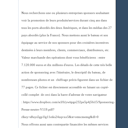
N
ous recherchons une ou plusieurs entreprises sponsors souhaitant
voir la promotion de leurs produits/services durant cinq ans dans
tous les ports abordés des deux Amériques, et dans les médias des 27
pays abordés (plus la France). Nous mettons aussi le bateau et son
équipage au service de nos sponsors pour des croisières incentives
destinées à leurs membres, clients, commerciaux, distributeurs, etc.
Valeur marchande des opérations dont vous bénéficierez : entre
7.120.000 euros et dix millions d'euros. Les détails de cette très belle
action de sponsoring avec l'itinéraire, le descriptif du bateau, de
nombreuses photos et un chiffrage précis figurent dans un fichier de
77 pages. Ce fichier est directement accessible en faisant un copié-
collé complet de ceci dans la barre d'adresse de votre navigateur
: https://www.dropbox.com/scl/fi/ywtipge232pe5p4j5fs15/Sponsoring-
Presse-neutre-V119.pdf?
rlkey=s8uys5gp1lg11eiks24zqvxo5&st=otmcmemg&dl=0
Nous offrons aussi sans contrepartie financière les mêmes services