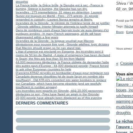
droughts
Shiva / W
La France brûle, la Grèce brûle, le Danube est à sec - France is
68_on_9t
burning, Greece is burning, the Danube has run dry.
Incendies : 275 interpellations, 31 mises en détention, Laurent
Nunez est toujours en liberté - Fires : 275 arrests, 31 people
remanded in custody—Laurent Nunez remains at liberty.
Posté par P
Incendies de la Gironde : le ministre de l'intérieur tente de se justifier
Tags:
Récha
- Gironde wildfires: Interior Minister attempts to justify himself
Dans de nombreux cours d'eaux français toute vie aura disparu d'ici
Brunt
,
Espe
quelques années - In many French waterways, all life will have
disappeared within a few years
Incendies de la Gironde : la logique voudrait que Macron
démissionne pour pouvoir être jugé - Gironde wildfires: logic dictates
that Macron should resign so he can stand trial.
Vous aimez 
L'état d'urgence est proclamé en Espagne, les incendies sont à
moins de 50 km de Madrid - A state of emergency has been declared
in Spain; the fires are less than 50 km from Madrid
44.000 personnes déplacées, la France obligée de demander l'aide
des autres pays d'Europe - 44,000 displaced people; France forced
to ask other European countries for help
D'anciens ATR42 recyclés en bombardier d'eaux pour remplacer nos
Vous aim
Canadairs devenus obsolètes (et de toute façon en nombre très
insuffisant) - Old ATR-42s converted into water bombers to replace
our Canadairs, which have become obsolete (and are woefully
insufficient in number anyway)
Les incendies sont repartis en Gironde, déjà 20.000 personnes
déplacées ce soir - Fires have flared up again in the Gironde;
20,000 people have already been displaced as of this evening
DERNIERS COMMENTAIRES
Le récha
l'œuvre :
boues, i