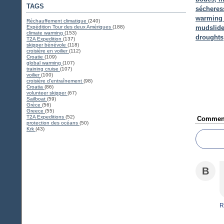
TAGS
sécheres
warming 
Réchauffement climatique
(240)
Expédition Tour des deux Amériques
(188)
mudslides
climate warming
(153)
droughts
T2A Expedition
(137)
skipper bénévole
(118)
croisière en voilier
(112)
Croatie
(109)
global warming
(107)
training cruise
(107)
voilier
(100)
croisière d'entraînement
(98)
Croatia
(86)
volunteer skipper
(67)
Sailboat
(59)
Grèce
(56)
Greece
(55)
T2A Expeditions
(52)
Comment
protection des océans
(50)
Krk
(43)
B
R