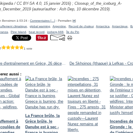
ikipedia / CC BY-SA 4.0,
15 janvier 2016) ; Closeup_of_the_iceburg_A-
h_December_2019 (auteur/author :
Ash Dep, 10 décembre 2019).
h Bensimon à 03:24 -
Commentaires [
…
]
- Permalien [
#
]
uffement climatique
,
global warming
,
Argentine
,
Record de chaleur
,
Antarctica
,
Antarctique
,
B
ranza
,
Pine Island
,
heat record
,
iceberg A68
,
île du Pin
?
1 vote
Croisière d'entraînement en Grèce, 26 décembre 2019 - De Missalonghi à Skhoinos (Ithaque) - Training cruise, December 26, 2019
erez aussi :
La France brûle, la
uffement à
Grèce brûle, le
Incendies de
 coulées de
Danube est à sec -
Gironde : le
ncendies,
France is burning,
de l'intérieu