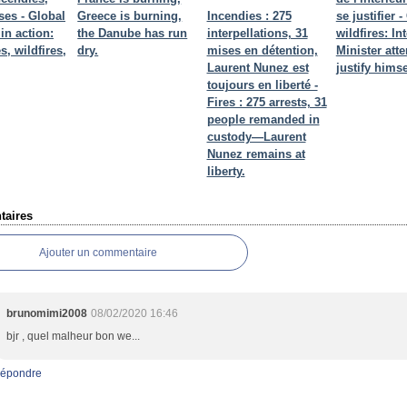
ses - Global
Greece is burning,
Incendies : 275
se justifier 
in action:
the Danube has run
interpellations, 31
wildfires: Int
, wildfires,
dry.
mises en détention,
Minister att
Laurent Nunez est
justify himse
toujours en liberté -
Fires : 275 arrests, 31
people remanded in
custody—Laurent
Nunez remains at
liberty.
aires
Ajouter un commentaire
brunomimi2008
08/02/2020 16:46
bjr , quel malheur bon we...
épondre