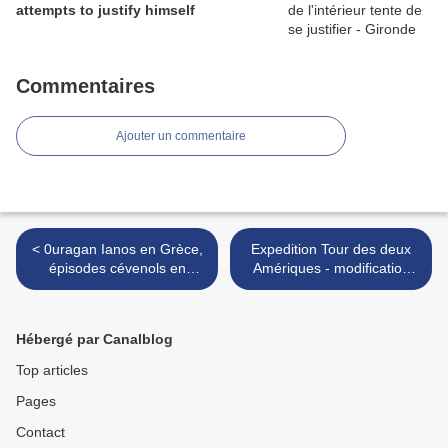
attempts to justify himself
Commentaires
Ajouter un commentaire
< 0uragan Ianos en Grèce,
Expedition Tour des deux
épisodes cévenols en
Amériques - modification
France - Hurricane Ianos in
des statuts - T2A Expedition
Greece, Cevennes
- modification of statutes >
episodes in France
Hébergé par Canalblog
Top articles
Pages
Contact