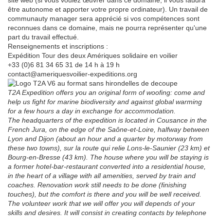
site web (si vous voulez œuvrer dans ce domaine, il vous faudra
être autonome et apporter votre propre ordinateur). Un travail de
communauty manager sera apprécié si vos compétences sont
reconnues dans ce domaine, mais ne pourra représenter qu'une
part du travail effectué.
Renseignements et inscriptions :
Expédition Tour des deux Amériques solidaire en voilier
+33 (0)6 81 34 65 31 de 14 h à 19 h
contact@ameriquesvoilier-expeditions.org
T2A Expedition offers you an original form of woofing: come and
help us fight for marine biodiversity and against global warming
for a few hours a day in exchange for accommodation.
The headquarters of the expedition is located in Cousance in the
French Jura, on the edge of the Saône-et-Loire, halfway between
Lyon and Dijon (about an hour and a quarter by motorway from
these two towns), sur la route qui relie Lons-le-Saunier (23 km) et
Bourg-en-Bresse (43 km). The house where you will be staying is
a former hotel-bar-restaurant converted into a residential house,
in the heart of a village with all amenities, served by train and
coaches. Renovation work still needs to be done (finishing
touches), but the comfort is there and you will be well received.
The volunteer work that we will offer you will depends of your
skills and desires. It will consist in creating contacts by telephone