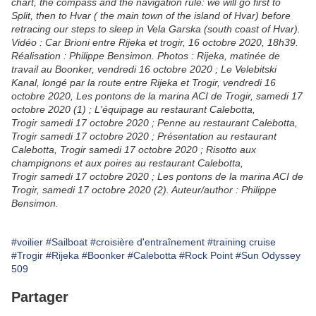
chart, the compass and the navigation rule: we will go first to
Split, then to Hvar ( the main town of the island of Hvar) before
retracing our steps to sleep in Vela Garska (south coast of Hvar).
Vidéo : Car Brioni entre Rijeka et trogir, 16 octobre 2020, 18h39.
Réalisation : Philippe Bensimon. Photos : Rijeka, matinée de
travail au Boonker, vendredi 16 octobre 2020 ; Le Velebitski
Kanal, longé par la route entre Rijeka et Trogir, vendredi 16
octobre 2020, Les pontons de la marina ACI de Trogir, samedi 17
octobre 2020 (1) ; L'équipage au restaurant Calebotta,
Trogir samedi 17 octobre 2020 ; Penne au restaurant Calebotta,
Trogir samedi 17 octobre 2020 ; Présentation au restaurant
Calebotta, Trogir samedi 17 octobre 2020 ; Risotto aux
champignons et aux poires au restaurant Calebotta,
Trogir samedi 17 octobre 2020 ; Les pontons de la marina ACI de
Trogir, samedi 17 octobre 2020 (2). Auteur/author : Philippe
Bensimon.
#voilier
#Sailboat
#croisière d'entraînement
#training cruise
#Trogir
#Rijeka
#Boonker
#Calebotta
#Rock Point
#Sun Odyssey
509
Partager