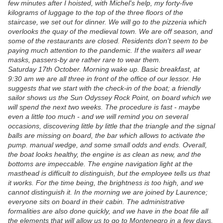
few minutes after I hoisted, with Michel's help, my forty-five
kilograms of luggage to the top of the three floors of the
staircase, we set out for dinner. We will go to the pizzeria which
overlooks the quay of the medieval town. We are off season, and
some of the restaurants are closed. Residents don't seem to be
paying much attention to the pandemic. If the waiters all wear
masks, passers-by are rather rare to wear them.
Saturday 17th October. Morning wake up. Basic breakfast, at
9:30 am we are all three in front of the office of our lessor. He
suggests that we start with the check-in of the boat; a friendly
sailor shows us the Sun Odyssey Rock Point, on board which we
will spend the next two weeks. The procedure is fast - maybe
even a little too much - and we will remind you on several
occasions, discovering little by little that the triangle and the signal
balls are missing on board, the bar which allows to activate the
pump. manual wedge, and some small odds and ends. Overall,
the boat looks healthy, the engine is as clean as new, and the
bottoms are impeccable. The engine navigation light at the
masthead is difficult to distinguish, but the employee tells us that
it works. For the time being, the brightness is too high, and we
cannot distinguish it. In the morning we are joined by Laurence;
everyone sits on board in their cabin. The administrative
formalities are also done quickly, and we have in the boat file all
the elements that will allow us to go to Montenegro in a few days.