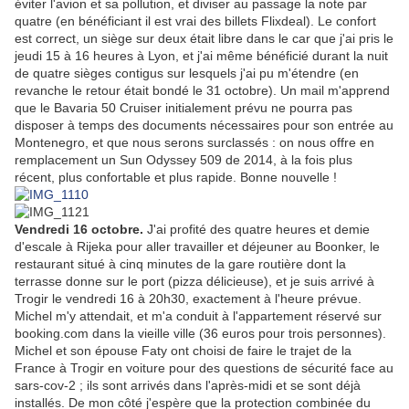
éviter l'avion et sa pollution, et diviser au passage la note par
quatre (en bénéficiant il est vrai des billets Flixdeal). Le confort
est correct, un siège sur deux était libre dans le car que j'ai pris le
jeudi 15 à 16 heures à Lyon, et j'ai même bénéficié durant la nuit
de quatre sièges contigus sur lesquels j'ai pu m'étendre (en
revanche le retour était bondé le 31 octobre). Un mail m'apprend
que le Bavaria 50 Cruiser initialement prévu ne pourra pas
disposer à temps des documents nécessaires pour son entrée au
Montenegro, et que nous serons surclassés : on nous offre en
remplacement un Sun Odyssey 509 de 2014, à la fois plus
récent, plus confortable et plus rapide. Bonne nouvelle !
Vendredi 16 octobre.
J'ai profité des quatre heures et demie
d'escale à Rijeka pour aller travailler et déjeuner au Boonker, le
restaurant situé à cinq minutes de la gare routière dont la
terrasse donne sur le port (pizza délicieuse), et je suis arrivé à
Trogir le vendredi 16 à 20h30, exactement à l'heure prévue.
Michel m'y attendait, et m'a conduit à l'appartement réservé sur
booking.com dans la vieille ville (36 euros pour trois personnes).
Michel et son épouse Faty ont choisi de faire le trajet de la
France à Trogir en voiture pour des questions de sécurité face au
sars-cov-2 ; ils sont arrivés dans l'après-midi et se sont déjà
installés. De mon côté j'espère que la protection combinée du