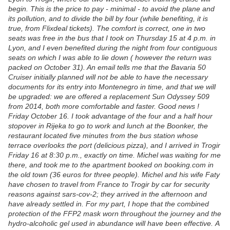
begin. This is the price to pay - minimal - to avoid the plane and
its pollution, and to divide the bill by four (while benefiting, it is
true, from Flixdeal tickets). The comfort is correct, one in two
seats was free in the bus that I took on Thursday 15 at 4 p.m. in
Lyon, and I even benefited during the night from four contiguous
seats on which I was able to lie down ( however the return was
packed on October 31). An email tells me that the Bavaria 50
Cruiser initially planned will not be able to have the necessary
documents for its entry into Montenegro in time, and that we will
be upgraded: we are offered a replacement Sun Odyssey 509
from 2014, both more comfortable and faster. Good news !
Friday October 16. I took advantage of the four and a half hour
stopover in Rijeka to go to work and lunch at the Boonker, the
restaurant located five minutes from the bus station whose
terrace overlooks the port (delicious pizza), and I arrived in Trogir
Friday 16 at 8:30 p.m., exactly on time. Michel was waiting for me
there, and took me to the apartment booked on booking.com in
the old town (36 euros for three people). Michel and his wife Faty
have chosen to travel from France to Trogir by car for security
reasons against sars-cov-2; they arrived in the afternoon and
have already settled in. For my part, I hope that the combined
protection of the FFP2 mask worn throughout the journey and the
hydro-alcoholic gel used in abundance will have been effective. A