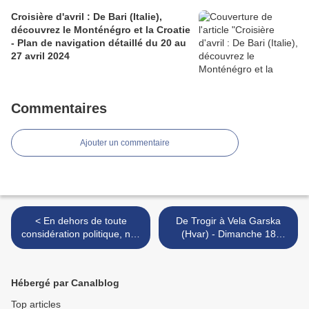
Croisière d'avril : De Bari (Italie),
découvrez le Monténégro et la Croatie
- Plan de navigation détaillé du 20 au
27 avril 2024
Commentaires
Ajouter un commentaire
< En dehors de toute
De Trogir à Vela Garska
considération politique, nos
(Hvar) - Dimanche 18
vœux vont à Joe Biden -
octobre 2020 - Training
Tonight our wishes go to
cruise, from Trogir to Vela
Joe Biden
Garska (Hvar) >
Hébergé par Canalblog
Top articles