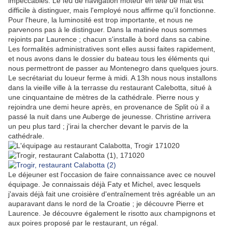
impeccables. Le feu de navigation moteur en tête de mât est
difficile à distinguer, mais l'employé nous affirme qu'il fonctionne.
Pour l'heure, la luminosité est trop importante, et nous ne
parvenons pas à le distinguer. Dans la matinée nous sommes
rejoints par Laurence ; chacun s'installe à bord dans sa cabine.
Les formalités administratives sont elles aussi faites rapidement,
et nous avons dans le dossier du bateau tous les éléments qui
nous permettront de passer au Montenegro dans quelques jours.
Le secrétariat du loueur ferme à midi. A 13h nous nous installons
dans la vieille ville à la terrasse du restaurant Calebotta, situé à
une cinquantaine de mètres de la cathédrale. Pierre nous y
rejoindra une demi heure après, en provenance de Split où il a
passé la nuit dans une Auberge de jeunesse. Christine arrivera
un peu plus tard ; j'irai la chercher devant le parvis de la
cathédrale.
Le déjeuner est l'occasion de faire connaissance avec ce nouvel
équipage. Je connaissais déjà Faty et Michel, avec lesquels
j'avais déjà fait une croisière d'entraînement très agréable un an
auparavant dans le nord de la Croatie ; je découvre Pierre et
Laurence. Je découvre également le risotto aux champignons et
aux poires proposé par le restaurant, un régal.