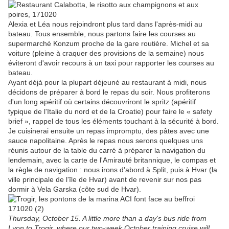
Alexia et Léa nous rejoindront plus tard dans l'après-midi au
bateau. Tous ensemble, nous partons faire les courses au
supermarché Konzum proche de la gare routière. Michel et sa
voiture (pleine à craquer des provisions de la semaine) nous
éviteront d'avoir recours à un taxi pour rapporter les courses au
bateau.
Ayant déjà pour la plupart déjeuné au restaurant à midi, nous
décidons de préparer à bord le repas du soir. Nous profiterons
d'un long apéritif où certains découvriront le spritz (apéritif
typique de l'Italie du nord et de la Croatie) pour faire le « safety
brief », rappel de tous les éléments touchant à la sécurité à bord.
Je cuisinerai ensuite un repas impromptu, des pâtes avec une
sauce napolitaine. Après le repas nous serons quelques uns
réunis autour de la table du carré à préparer la navigation du
lendemain, avec la carte de l'Amirauté britannique, le compas et
la règle de navigation : nous irons d'abord à Split, puis à Hvar (la
ville principale de l'île de Hvar) avant de revenir sur nos pas
dormir à Vela Garska (côte sud de Hvar).
Thursday, October 15. A little more than a day's bus ride from
Lyon to Trogir, where our two-week October training cruise will