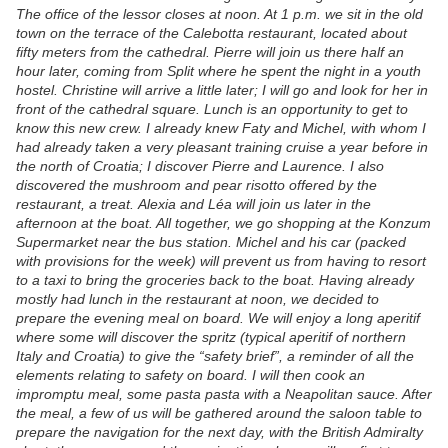
The office of the lessor closes at noon. At 1 p.m. we sit in the old
town on the terrace of the Calebotta restaurant, located about
fifty meters from the cathedral. Pierre will join us there half an
hour later, coming from Split where he spent the night in a youth
hostel. Christine will arrive a little later; I will go and look for her in
front of the cathedral square. Lunch is an opportunity to get to
know this new crew. I already knew Faty and Michel, with whom I
had already taken a very pleasant training cruise a year before in
the north of Croatia; I discover Pierre and Laurence. I also
discovered the mushroom and pear risotto offered by the
restaurant, a treat. Alexia and Léa will join us later in the
afternoon at the boat. All together, we go shopping at the Konzum
Supermarket near the bus station. Michel and his car (packed
with provisions for the week) will prevent us from having to resort
to a taxi to bring the groceries back to the boat. Having already
mostly had lunch in the restaurant at noon, we decided to
prepare the evening meal on board. We will enjoy a long aperitif
where some will discover the spritz (typical aperitif of northern
Italy and Croatia) to give the “safety brief”, a reminder of all the
elements relating to safety on board. I will then cook an
impromptu meal, some pasta pasta with a Neapolitan sauce. After
the meal, a few of us will be gathered around the saloon table to
prepare the navigation for the next day, with the British Admiralty