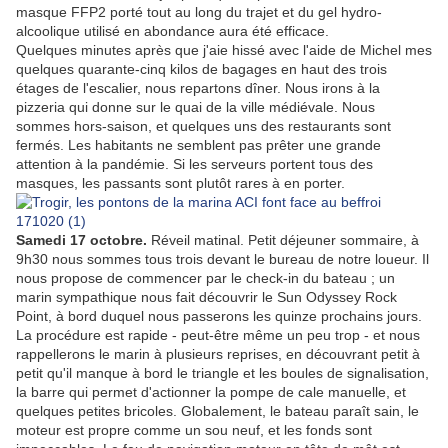
masque FFP2 porté tout au long du trajet et du gel hydro-
alcoolique utilisé en abondance aura été efficace.
Quelques minutes après que j'aie hissé avec l'aide de Michel mes
quelques quarante-cinq kilos de bagages en haut des trois
étages de l'escalier, nous repartons dîner. Nous irons à la
pizzeria qui donne sur le quai de la ville médiévale. Nous
sommes hors-saison, et quelques uns des restaurants sont
fermés. Les habitants ne semblent pas prêter une grande
attention à la pandémie. Si les serveurs portent tous des
masques, les passants sont plutôt rares à en porter.
Samedi 17 octobre.
Réveil matinal. Petit déjeuner sommaire, à
9h30 nous sommes tous trois devant le bureau de notre loueur. Il
nous propose de commencer par le check-in du bateau ; un
marin sympathique nous fait découvrir le Sun Odyssey Rock
Point, à bord duquel nous passerons les quinze prochains jours.
La procédure est rapide - peut-être même un peu trop - et nous
rappellerons le marin à plusieurs reprises, en découvrant petit à
petit qu'il manque à bord le triangle et les boules de signalisation,
la barre qui permet d'actionner la pompe de cale manuelle, et
quelques petites bricoles. Globalement, le bateau paraît sain, le
moteur est propre comme un sou neuf, et les fonds sont