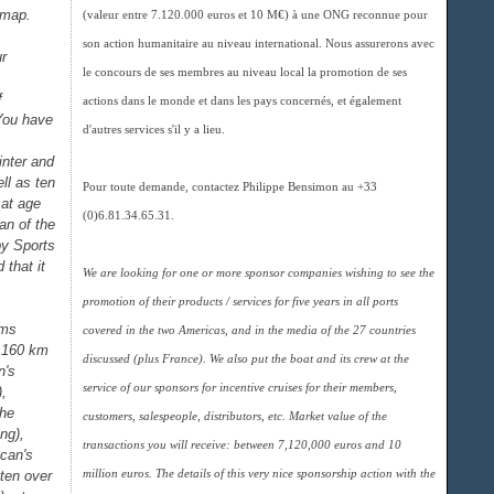
e map.
(valeur entre 7.120.000 euros et 10 M€) à une ONG reconnue pour
son action humanitaire au niveau international. Nous assurerons avec
ur
le concours de ses membres au niveau local la promotion de ses
f
actions dans le monde et dans les pays concernés, et également
 You have
d'autres services s'il y a lieu.
inter and
ll as ten
Pour toute demande, contactez Philippe Bensimon au +33
 at age
(0)6.81.34.65.31.
an of the
by Sports
 that it
We are looking for one or more sponsor companies wishing to see the
promotion of their products / services for five years in all ports
ams
covered in the two Americas, and in the media of the 27 countries
f 160 km
discussed (plus France). We also put the boat and its crew at the
n's
service of our sponsors for incentive cruises for their members,
),
the
customers, salespeople, distributors, etc. Market value of the
ng),
transactions you will receive: between 7,120,000 euros and 10
can's
ten over
million euros. The details of this very nice sponsorship action with the