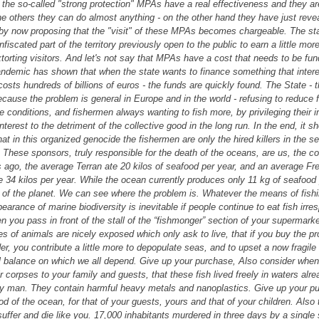
 the so-called "strong protection" MPAs have a real effectiveness and they ar
the others they can do almost anything - on the other hand they have just revea
 by now proposing that the "visit" of these MPAs becomes chargeable. The st
fiscated part of the territory previously open to the public to earn a little mo
torting visitors. And let's not say that MPAs have a cost that needs to be fu
andemic has shown that when the state wants to finance something that interes
 costs hundreds of billions of euros - the funds are quickly found. The State - 
ecause the problem is general in Europe and in the world - refusing to reduce f
e conditions, and fishermen always wanting to fish more, by privileging their
nterest to the detriment of the collective good in the long run. In the end, it s
hat in this organized genocide the fishermen are only the hired killers in the se
 These sponsors, truly responsible for the death of the oceans, are us, the 
 ago, the average Terran ate 20 kilos of seafood per year, and an average Fr
e 34 kilos per year. While the ocean currently produces only 11 kg of seafood
t of the planet. We can see where the problem is. Whatever the means of fish
earance of marine biodiversity is inevitable if people continue to eat fish irre
n you pass in front of the stall of the “fishmonger” section of your supermark
es of animals are nicely exposed which only ask to live, that if you buy the pr
er, you contribute a little more to depopulate seas, and to upset a now fragile
l balance on which we all depend. Give up your purchase, Also consider whe
r corpses to your family and guests, that these fish lived freely in waters alr
by man. They contain harmful heavy metals and nanoplastics. Give up your p
od of the ocean, for that of your guests, yours and that of your children. Also 
 suffer and die like you. 17,000 inhabitants murdered in three days by a single