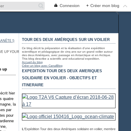
Connexion
+
Créer mon blog
TOUR DES DEUX AMÉRIQUES SUR UN VOILIER
ANÈTE !)
Ce blog décrit la préparation et la réalisation d'une expédition
VE UP YOUR FISH PURCHASES - HEALTH - BIODIVERSITY
scientifique et pédagogique de cinq ans sur un grand voilier autour
des deux Amériques, avec passage en Antarctique et en Arctique.
This blog describe a scientific and educational expedition.
Accueil du blog
Créer un blog avec CanalBlog
e up
EXPEDITION TOUR DES DEUX AMERIQUES
SOLIDAIRE EN VOILIER - OBJECTIFS ET
ITINERAIRE
crit hier
s quatre
emagne, la
ses par
tes pour
gardienne
nne,
L
'Expédition Tour des deux Amériques solidaire en voilier, membre