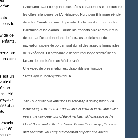
des
océan,
Groenland avant de rejoindre les côtes canadiennes et descendre
les côtes atlantiques de l’Amérique du Nord pour finir notre périple
ants
dans les Caraïbes avant de prendre le chemin du retour par les
 Lons-le-
Bermudes et les Açores. Hormis les transats aller et retour et le
avide de
détour par Deception Island, il s’agira essentiellement de
s enfants,
navigation côtière de port en port du fait des aspects humanistes
encez par
de l’expédition. En attendant le départ, l'équipage s'entraîne en
 pas dire
faisant des croisières en Méditerranée.
Une vidéo de présentation est disponible sur Youtub
e
s est un
:
https://youtu.be/NxjYzmvqbCA
r ainsi
té son
ussi été
lympien
T
he Tour of the two Americas in solidarity in sailing boat (T2A
990 et a,
Expedition) is to send a sailboat and its crew to make about five
ète
years the complete tour of the Americas, with passage in the
 (tennis,
Great South and in the Far North. During this voyage, the crew
 de 160
and scientists will carry out research on polar and ocean
 double