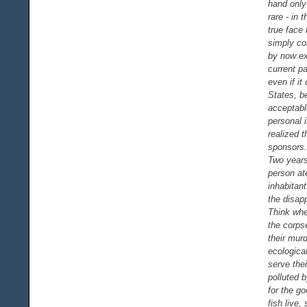
hand only
rare - in 
true face
simply con
by now ex
current p
even if it
States, b
acceptabl
personal i
realized t
sponsors.
Two years
person at
inhabitan
the disapp
Think whe
the corps
their murd
ecologica
serve thei
polluted 
for the go
fish live,