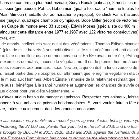
 ans de carrière au plus haut niveau), Surya Bonali (patinage, 8 médailles mo
Patissier (grimpeuse), Patrick Baboumian (quatre fois sacré "homme le plus fo
Alain Mimoun (médaille d'or au marathon olympique), Kendrick Farris (haltéroph
se (nageur, quadruple champion olympique), Bode Miller (record de victoires 
 en Coupe du monde avec 33 succès), Edwin Moses (spécialiste du 400 m
vaincu sur cette distance entre 1977 et 1987 avec 122 victoires consécutives)
xe), etc.
de grands intellectuels sont aussi des végétariens :
Thomas Edison pionnier
ité (plus de mille brevets à son actif) disait : « Je suis végétarien et anti-alcool
peux faire un meilleur usage de mon cerveau. » En 530 avant notre ère, Pythag
x exercices de maths, théorise le végétarisme. Il est le premier homme à co
ments réservés aux animaux. Isaac Newton, à qui on doit la loi universelle de 
n, faisait partie des philosophes qui affirmaient que le régime végétarien était 
 le mieux aux Hommes. Albert Einstein (théorie de la relativité) estimait que :
tre aussi bénéfique à la santé humaine et augmenter les chances de survie de
 que d’opter pour une diète végétarienne. »
s n'avez aucun besoin de manger du poisson. Respectez ces animaux, laisse
noncez à vos achats de poisson hebdomadaires. Si vous voulez faire la fête 
vre, faites-le uniquement dans les grandes occasions.
________________
 association, very mobilized in recent years against electric fishing, wrote y
Following the 27,000 complaints that you filed in the fall of 2020 and the four
s brought by BLOOM in 2017, 2018, 2019 and 2020 against the Netherlands 
the European Commission has come to recognize the electrofishing frauds 