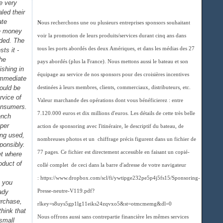
e very
led their
ate
N
ous recherchons une ou plusieurs entreprises sponsors souhaitant
re money
voir la promotion de leurs produits/services durant cinq ans dans
nded. The
tous les ports abordés des deux Amériques, et dans les médias des 27
ts it -
the
pays abordés (plus la France). Nous mettons aussi le bateau et son
ishing in
équipage au service de nos sponsors pour des croisières incentives
 immediate
hould be
destinées à leurs membres, clients, commerciaux, distributeurs, etc.
rvice of
Valeur marchande des opérations dont vous bénéficierez : entre
consumers.
7.120.000 euros et dix millions d'euros. Les détails de cette très belle
ench
 per
action de sponsoring avec l'itinéraire, le descriptif du bateau, de
ing used,
nombreuses photos et un chiffrage précis figurent dans un fichier de
sponsibly.
77 pages. Ce fichier est directement accessible en faisant un copié-
et where
oduct of
collé complet de ceci dans la barre d'adresse de votre navigateur
: https://www.dropbox.com/scl/fi/ywtipge232pe5p4j5fs15/Sponsoring-
n you
eady
Presse-neutre-V119.pdf?
urchase,
rlkey=s8uys5gp1lg11eiks24zqvxo5&st=otmcmemg&dl=0
think that
Nous offrons aussi sans contrepartie financière les mêmes services
 small