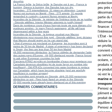
droughts
protection
La France brûle, la Grèce brûle, le Danube est à sec - France is
peu près n
burning, Greece is burning, the Danube has run dry.
Incendies : 275 interpellations, 31 mises en détention, Laurent
désormais
Nunez est toujours en liberté - Fires : 275 arrests, 31 people
remanded in custody—Laurent Nunez remains at liberty.
partie du 
Incendies de la Gironde : le ministre de l'intérieur tente de se justifier
désormais
- Gironde wildfires: Interior Minister attempts to justify himself
Dans de nombreux cours d'eaux français toute vie aura disparu d'ici
financer.
quelques années - In many French waterways, all life will have
l'intéress
disappeared within a few years
Incendies de la Gironde : la logique voudrait que Macron
L'Etat - 
démissionne pour pouvoir être jugé - Gironde wildfires: logic dictates
that Macron should resign so he can stand trial.
réduire l
L'état d'urgence est proclamé en Espagne, les incendies sont à
en privilé
moins de 50 km de Madrid - A state of emergency has been declared
in Spain; the fires are less than 50 km from Madrid
convient 
44.000 personnes déplacées, la France obligée de demander l'aide
au servic
des autres pays d'Europe - 44,000 displaced people; France forced
to ask other European countries for help
océans, c
D'anciens ATR42 recyclés en bombardier d'eaux pour remplacer nos
produits 
Canadairs devenus obsolètes (et de toute façon en nombre très
insuffisant) - Old ATR-42s converted into water bombers to replace
ne produi
our Canadairs, which have become obsolete (and are woefully
insufficient in number anyway)
où est le
Les incendies sont repartis en Gironde, déjà 20.000 personnes
marine e
déplacées ce soir - Fires have flared up again in the Gironde;
20,000 people have already been displaced as of this evening
irrespon
DERNIERS COMMENTAIRES
Pensez qu
joliment 
produit d
équilibre
Pensez au