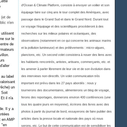
Cette
d'Ocean & Climate Platform, consiste à envoyer un voilier et son
e
équipage faire sur cinq ans le tour complet des Amériques, avec
 (et de
passage dans le Grand Sud et dans le Grand Nord. Durant tout
blic n'en
ce voyage l’équipage et des scientifiques procéderont à des
utilisent
recherches sur les milieux polaires et océaniques, des
ne sur le
observations (notamment en ce qui concerne les animaux marins
centre de
et la pollution lumineuse) et des prélèvements : micro-algues,
armateurs
illon.
planctons, etc. Un second volet consistera à nouer des liens avec
urs
les habitants rencontrés, artistes, artisans, commerçants, etc. et
'aller
les amener à parler librement de leur vie et de son évolution dans
 au label
des interviews non-directifs. Un volet communication très
valorisant
important est prévu dans les 27 pays abordés : nous y
Pêche) un
tournerons des documentaires, alimenterons un blog de voyage,
 Soit
ferons des reportages, donnerons environ 400 conférences (une
Et il n'a
tous les quatre jours en moyenne), écrirons des livres avec des
e. Il y a
photos à partir du journal de bord, essayerons de faire publier des
antées
articles dans la presse locale et nationale des pays où nous
it en AMP
s "en
serons, etc. Le but de cette communication est de sensibiliser les