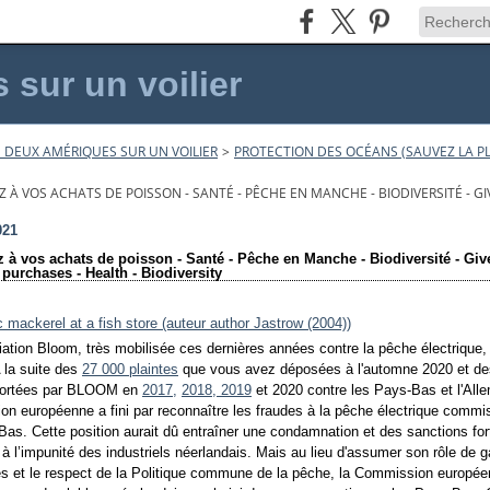
sur un voilier
 DEUX AMÉRIQUES SUR UN VOILIER
>
PROTECTION DES OCÉANS (SAUVEZ LA PL
 À VOS ACHATS DE POISSON - SANTÉ - PÊCHE EN MANCHE - BIODIVERSITÉ - GI
021
 à vos achats de poisson - Santé - Pêche en Manche - Biodiversité - Giv
 purchases - Health - Biodiversity
ation Bloom, très mobilisée ces dernières années contre la pêche électrique, é
A la suite des
27 000 plaintes
que vous avez déposées à l'automne 2020 et de
 portées par BLOOM en
2017,
2018,
2019
et 2020 contre les Pays-Bas et l'All
n européenne a fini par reconnaître les fraudes à la pêche électrique commi
Bas. Cette position aurait dû entraîner une condamnation et des sanctions for
 à l’impunité des industriels néerlandais. Mais au lieu d'assumer son rôle de 
és et le respect de la Politique commune de la pêche, la Commission europée