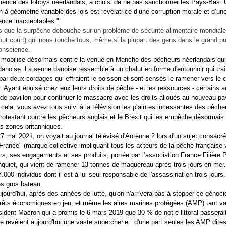
fluence des lobbys néerlandais, a choisi de ne pas sanctionner les Pays-Bas. 
n à géométrie variable des lois est révélatrice d’une corruption morale et d’un
nce inacceptables."
 que la surpêche débouche sur un problème de sécurité alimentaire mondiale
tout court) qui nous touche tous, même si la plupart des gens dans le grand pu
onscience.
mobilise désormais contre la venue en Manche des pêcheurs néerlandais qui 
danoise. La senne danoise ressemble à un chalut en forme d'entonnoir qui traî
é par deux cordages qui effraient le poisson et sont sensés le ramener vers le 
ir. Ayant épuisé chez eux leurs droits de pêche - et les ressources - certains 
de pavillon pour continuer le massacre avec les droits alloués au nouveau pav
 cela, vous avez tous suivi à la télévision les plaintes incessantes des pêche
protestant contre les pêcheurs anglais et le Brexit qui les empêche désormais d
es zones britanniques.
27 mai 2021, on voyait au journal télévisé d'Antenne 2 lors d'un sujet consacré
 France" (marque collective impliquant tous les acteurs de la pêche française 
rs, ses engagements et ses produits, portée par l’association France Filière 
nquiet, qui vient de ramener 13 tonnes de maquereau après trois jours en mer.
.000 individus dont il est à lui seul responsable de l'assassinat en trois jours. 
ès gros bateau.
jourd'hui, après des années de lutte, qu'on n'arrivera pas à stopper ce génocid
térêts économiques en jeu, et même les aires marines protégées (AMP) tant v
ésident Macron qui a promis le 6 mars 2019 que 30 % de notre littoral passera
e révèlent aujourd'hui une vaste supercherie : d'une part seules les AMP dite