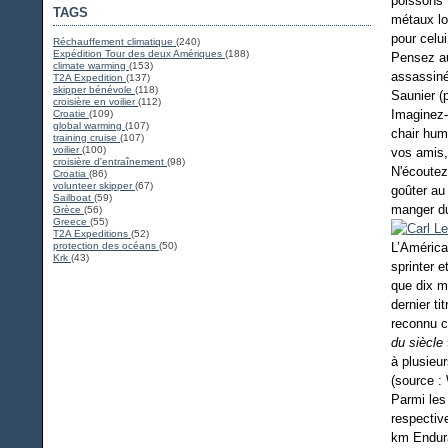
poissons 
TAGS
métaux lo
pour celui
Réchauffement climatique
(240)
Expédition Tour des deux Amériques
(188)
Pensez au
climate warming
(153)
assassinés
T2A Expedition
(137)
skipper bénévole
(118)
Saunier (
croisière en voilier
(112)
Imaginez-
Croatie
(109)
global warming
(107)
chair huma
training cruise
(107)
voilier
(100)
vos amis,
croisière d'entraînement
(98)
N'écoutez
Croatia
(86)
volunteer skipper
(67)
goûter au
Sailboat
(59)
manger du
Grèce
(56)
Greece
(55)
T2A Expeditions
(52)
protection des océans
(50)
L’América
Krk
(43)
sprinter 
que dix m
dernier t
reconnu
du siècle
à plusieur
(source :
Parmi les
respectiv
km Endura