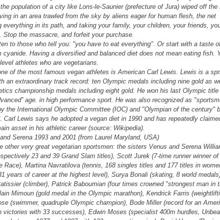
s the population of a city like Lons-le-Saunier (prefecture of Jura) wiped off th
iving in an area trawled from the sky by aliens eager for human flesh, the net
 everything in its path, and taking your family, your children, your friends, yo
. Stop the massacre, and forfeit your purchase.
ten to those who tell you: "you have to eat everything". Or start with a taste o
 cyanide. Having a diversified and balanced diet does not mean eating fish.
 level athletes who are vegetarians.
ne of the most famous vegan athletes is American Carl Lewis. Lewis is a spr
th an extraordinary track record: ten Olympic medals including nine gold as we
letics championship medals including eight gold. He won his last Olympic title
dvanced” age. in high performance sport. He was also recognized as "sportsm
by the International Olympic Committee (IOC) and "Olympian of the century" 
ed. Carl Lewis says he adopted a vegan diet in 1990 and has repeatedly claimed
in asset in his athletic career (source: Wikipedia).
 other very great vegetarian sportsmen: the sisters Venus and Serena Willi
respectively 23 and 39 Grand Slam titles), Scott Jurek (7-time runner winner o
 Race), Martina Navratilova (tennis, 168 singles titles and 177 titles in wome
1 years of career at the highest level), Surya Bonali (skating, 8 world medals
Patissier (climber), Patrick Baboumian (four times crowned "strongest man in 
Alain Mimoun (gold medal in the Olympic marathon), Kendrick Farris (weightlifti
se (swimmer, quadruple Olympic champion), Bode Miller (record for an Ameri
 victories with 33 successes), Edwin Moses (specialist 400m hurdles, Unbea