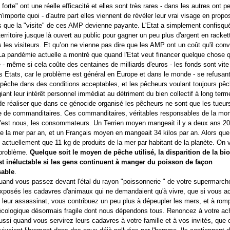
 forte" ont une réelle efficacité et elles sont très rares - dans les autres ont pe
'importe quoi - d'autre part elles viennent de révéler leur vrai visage en propo
 que la "visite" de ces AMP devienne payante. L'Etat a simplement confisqu
territoire jusque là ouvert au public pour gagner un peu plus d'argent en racket
 les visiteurs. Et qu’on ne vienne pas dire que les AMP ont un coût qu'il conv
 La pandémie actuelle a montré que quand l'Etat veut financer quelque chose q
e - même si cela coûte des centaines de milliards d'euros - les fonds sont vit
les Etats, car le problème est général en Europe et dans le monde - se refusan
a pêche dans des conditions acceptables, et les pêcheurs voulant toujours pêc
giant leur intérêt personnel immédiat au détriment du bien collectif à long terme
de réaliser que dans ce génocide organisé les pêcheurs ne sont que les tueur
e de commanditaires. Ces commanditaires, véritables responsables de la mor
'est nous, les consommateurs. Un Terrien moyen mangeait il y a deux ans 20
de la mer par an, et un Français moyen en mangeait 34 kilos par an. Alors que
t actuellement que 11 kg de produits de la mer par habitant de la planète. On v
 problème.
Quelque soit le moyen de pêche utilisé, la disparition de la bio
st inéluctable si les gens continuent à manger du poisson de façon
sable
.
and vous passez devant l'étal du rayon "poissonnerie " de votre supermarch
exposés les cadavres d'animaux qui ne demandaient qu'à vivre, que si vous a
e leur assassinat, vous contribuez un peu plus à dépeupler les mers, et à rom
 écologique désormais fragile dont nous dépendons tous. Renoncez à votre ac
ssi quand vous servirez leurs cadavres à votre famille et à vos invités, que 