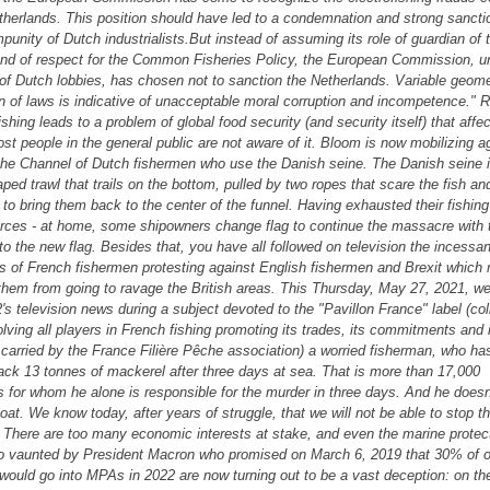
therlands. This position should have led to a condemnation and strong sancti
punity of Dutch industrialists.But instead of assuming its role of guardian of 
and of respect for the Common Fisheries Policy, the European Commission, u
 of Dutch lobbies, has chosen not to sanction the Netherlands. Variable geom
on of laws is indicative of unacceptable moral corruption and incompetence.
ishing leads to a problem of global food security (and security itself) that affec
st people in the general public are not aware of it. Bloom is now mobilizing a
n the Channel of Dutch fishermen who use the Danish seine. The Danish seine i
ped trawl that trails on the bottom, pulled by two ropes that scare the fish an
to bring them back to the center of the funnel. Having exhausted their fishing 
rces - at home, some shipowners change flag to continue the massacre with t
to the new flag. Besides that, you have all followed on television the incessan
s of French fishermen protesting against English fishermen and Brexit which
them from going to ravage the British areas. This Thursday, May 27, 2021, w
's television news during a subject devoted to the "Pavillon France" label (col
lving all players in French fishing promoting its trades, its commitments and 
 carried by the France Filière Pêche association) a worried fisherman, who has
ack 13 tonnes of mackerel after three days at sea. That is more than 17,000
ls for whom he alone is responsible for the murder in three days. And he doesn
oat. We know today, after years of struggle, that we will not be able to stop th
 There are too many economic interests at stake, and even the marine protec
 vaunted by President Macron who promised on March 6, 2019 that 30% of o
 would go into MPAs in 2022 are now turning out to be a vast deception: on th