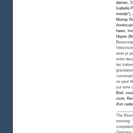
dames, 31
Isabelle 
monde"), 
Murray Ro
Américain
haies, In
Hayes (Bo
Beaucoup 
l’électric
ainsi je 
entre deu
les traite
gravitatio
convenait
ne peut ê
sur terre
Bref, vou
vivre. Re
d'un cada
_______
The Bloom
morning: "
complaint
Germany, 