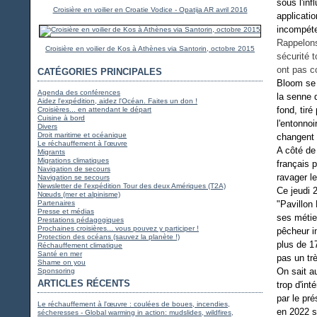
sous l'in
Croisière en voilier en Croatie Vodice - Opatija AR avril 2016
applicatio
incompéte
Rappelons
Croisière en voilier de Kos à Athènes via Santorin, octobre 2015
sécurité 
ont pas c
CATÉGORIES PRINCIPALES
Bloom se 
Agenda des conférences
la senne 
Aidez l'expédition, aidez l'Océan. Faites un don !
fond, tir
Croisières... en attendant le départ
Cuisine à bord
l'entonno
Divers
Droit maritime et océanique
changent 
Le réchauffement à l'œuvre
A côté de
Migrants
Migrations climatiques
français 
Navigation de secours
ravager l
Navigation se secours
Newsletter de l'expédition Tour des deux Amériques (T2A)
Ce jeudi 
Nœuds (mer et alpinisme)
Partenaires
"Pavillon
Presse et médias
ses métie
Prestations pédagogiques
Prochaines croisières... vous pouvez y participer !
pêcheur i
Protection des océans (sauvez la planète !)
plus de 17
Réchauffement climatique
Santé en mer
pas un tr
Shame on you
On sait au
Sponsoring
ARTICLES RÉCENTS
trop d'in
par le pr
Le réchauffement à l'œuvre : coulées de boues, incendies,
en 2022 s
sécheresses - Global warming in action: mudslides, wildfires,