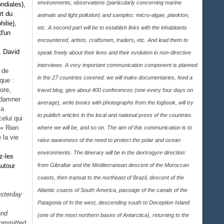
environments, observations (particularly concerning marine
ndiales),
rt du
animals and light pollution) and samples: micro-algae, plankton,
ilie),
etc. A second part will be to establish links with the inhabitants
d'un
encountered, artists, craftsmen, traders, etc. And lead them to
, David
speak freely about their lives and their evolution in non-directive
interviews. A very important communication component is planned
 de
in the 27 countries covered: we will make documentaries, feed a
ique :
ore,
travel blog, give about 400 conferences (one every four days on
ndamner
average), write books with photographs from the logbook, will try
la
to publish articles in the local and national press of the countries
celui qui
 « Rien
where we will be, and so on. The aim of this communication is to
 la vie
raise awareness of the need to protect the polar and ocean
environments. The itinerary will be in the dextrogyre direction:
z-les
autour
from Gibraltar and the Mediterranean descent of the Moroccan
coasts, then transat to the northeast of Brazil, descent of the
Atlantic coasts of South America, passage of the canals of the
esterday
Patagonia of In the west, descending south to Deception Island
and
(one of the most northern bases of Antarctica), returning to the
committed