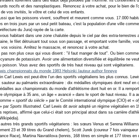
vivaient librement dans des eaux déjà polluées par l'homme. Ils contiennent 
urds nocifs et des nanoplastiques. Renoncez à votre achat, pour le bien de l'
 de vos invités, le vôtre et celui de vos enfants.
ssi que les poissons vivent, souffrent et meurent comme vous. 17.000 habit
 en trois jours par un seul petit bateau, c'est la population d'une ville comme
préfecture du Jura) rayée de la carte.
vous habitant dans une zone chalutée depuis le ciel par des extra-terrestres 
ine, le filet détruisant tout sous son passage, et emportant votre famille, vo
 vos voisins. Arrêtez le massacre, et renoncez à votre achat.
 pas non plus ceux qui vous disent : "il faut manger de tout". Ou bien comm
 cyanure de potassium. Avoir une alimentation diversifiée et équilibrée ne veut
 poisson. Vous avez des sportifs de très haut niveau qui sont végétariens.
in Carl Lewis est peut-être l’un des sportifs végétaliens les plus connus. Lewi
et sauteur au palmarès extraordinaire : dix médailles olympiques dont neuf en o
édailles aux championnats du monde d'athlétisme dont huit en or. Il a rempor
itre olympique à 35 ans, un âge « avancé » dans le sport de haut niveau. Il a a
 comme «
sportif du siècle
» par le Comité international olympique (CIO) et «
o
» par
Sports Illustrated
. Carl Lewis dit avoir adopté un régime végétalien en 1
s reprises, affirmé que celui-ci était son principal atout dans sa carrière d'athl
 Wikipédia).
 autres très grands sportifs végétariens : les sœurs Venus et Serena Williams
ement 23 et 39 titres du Grand chelem), Scott Jurek (coureur 7 fois vainqueur
nce Race), Martina Navratilova (tennis, 168 titres en simple et 177 titres en