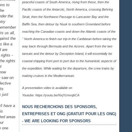
peaceful coasts of South America, rising from these, then the
ons to
Pacific coasts of the Antarctic, North America, crossing Behring
the
nder the
Strait, then the Northwest Passage to Lancaster Bay and the
etry
Baffin Sea, then detour by Nuuk to southern Greenland before
" Remember
reaching the Canadian coasts and down the Atlantic coasts of the
ts us all,
gainst the
" North America to finish our trip in the Caribbean before taking the
s like a
way back through Bermuda and the Azores. Apart from the two
d are
tansats and the detour by Deception Island, it will essentially be
rights -
he rights
coastal shipping from port to port due to the humanistic aspects of
t
the expedition. While waiting for the departure, the crew trains by
 now
making cruises in the Mediterranean.
e saw on
lective
A presentation video is available on
its
 just
Youtube:
https://youtu.be/NxjYzmvqbCA
't have a
NOUS RECHERCHONS DES SPONSORS,
is
ENTREPRISES ET ONG (GRATUIT POUR LES ONG)
ted areas
- WE ARE LOOKING FOR SPONSORS
ur
e one