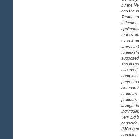
by the Ne
end the im
Treaties 
influence
applicati
that overf
even if mo
arrival i
funnel-sha
supposed 
and resou
allocated 
complaint
prevents 
Antenne 2
brand invo
products,
brought b
individua
very big b
genocide.
(MPAs) so
coastline