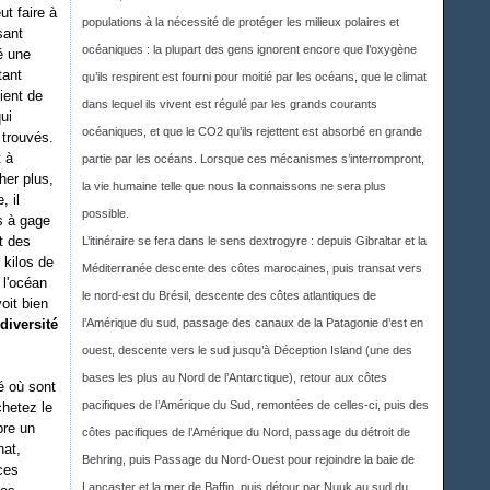
ut faire à
populations à la nécessité de protéger les milieux polaires et
sant
océaniques : la plupart des gens ignorent encore que l’oxygène
é une
tant
qu’ils respirent est fourni pour moitié par les océans, que le climat
ient de
dans lequel ils vivent est régulé par les grands courants
ui
océaniques, et que le CO2 qu’ils rejettent est absorbé en grande
e trouvés.
t à
partie par les océans. Lorsque ces mécanismes s’interrompront,
her plus,
la vie humaine telle que nous la connaissons ne sera plus
, il
possible.
s à gage
t des
L’itinéraire se fera dans le sens dextrogyre : depuis Gibraltar et la
 kilos de
Méditerranée descente des côtes marocaines, puis transat vers
 l'océan
le nord-est du Brésil, descente des côtes atlantiques de
oit bien
diversité
l’Amérique du sud, passage des canaux de la Patagonie d’est en
ouest, descente vers le sud jusqu’à Déception Island (une des
bases les plus au Nord de l’Antarctique), retour aux côtes
é où sont
pacifiques de l’Amérique du Sud, remontées de celles-ci, puis des
chetez le
pre un
côtes pacifiques de l’Amérique du Nord, passage du détroit de
hat,
Behring, puis Passage du Nord-Ouest pour rejoindre la baie de
ces
Lancaster et la mer de Baffin, puis détour par Nuuk au sud du