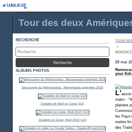
Tour des deux Amériques 
RECHERCHE
TOUR DES
>
RENONCEZ
28 mai 2
Renoncez
ALBUMS PHOTOS
your fish
Découverte du Péloponnèse : Monemvasia novembre 2016
L'
associ
matin : "
Croisière de Noël en Corse (2/2)
plaintes
Commissio
les Pays-
Croisière en Corse, Noël 2015 (1/2)
mettre fin
des Trait