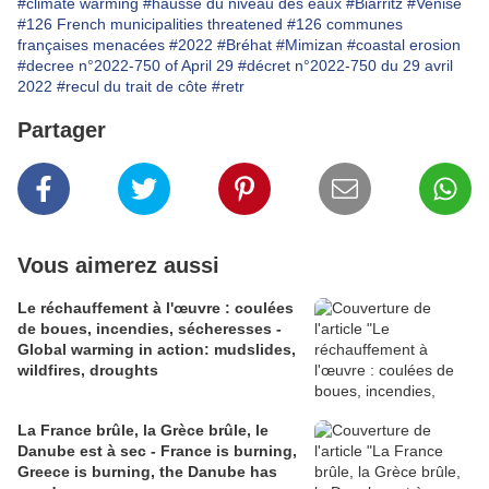
#climate warming
#hausse du niveau des eaux
#Biarritz
#Venise
#126 French municipalities threatened
#126 communes
françaises menacées
#2022
#Bréhat
#Mimizan
#coastal erosion
#decree n°2022-750 of April 29
#décret n°2022-750 du 29 avril
2022
#recul du trait de côte
#retr
Partager
Vous aimerez aussi
Le réchauffement à l'œuvre : coulées
de boues, incendies, sécheresses -
Global warming in action: mudslides,
wildfires, droughts
La France brûle, la Grèce brûle, le
Danube est à sec - France is burning,
Greece is burning, the Danube has