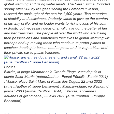
global warming and rising water levels. The Serenissima, founded
shortly after 568 by refugees fleeing the Lombard invasion,
resisted the onslaught of the sea for 1,500 years. Two centuries
of stupidity and selfishness (nobody wants to give up the comfort
of his way of life, and no leader wants to risk the loss of his seat
in drastic but necessary decisions) will have got the better of her
and her treasures. The people all over the world who are losing
their possessions and sometimes their lives to global warming will
perhaps end up moving those who continue to prefer planes to
coaches, heating to buses, beef to pasta and to vegetables, and
their private car to public transport.
Photos :
Biarritz, la plage Miramar et la Grande Plage, vues depuis la
pointe Saint-Martin (auteur/author : Florial Pépellin, 5 août 2011)
; Venise, place Saint-Marc et Palais des Doges, 22 avril 2022
(auteur/author Philippe Bensimon) ; Mimizan-plage, vu d'avion, 8
janvier 2003 (autheur/author : Jiji44). ; Venise, anciennes
douanes et grand canal, 22 avril 2022 (auteur/author : Philippe
Bensimon)