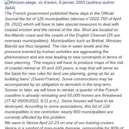
The French government published these days in the Official
Journal the list of 126 municipalities (decree n°2022-750 of April
29, 2022) which will have to take special measures to deal with
coastal erosion and the retreat of the ribs. Most are located on
the Atlantic coast and the coasts of the English Channel (25 are
overseas municipalities). Municipalities such as Bréhat, Mimizan,
Biarritz are thus targeted. The rise in water levels and the
pressure exerted by human activities are aggravating the
phenomenon and are now leading to new constraints in terms of
town planning. "The mayors will have to produce maps of the risk
of coastal retreat at 30 and 100 years, a map that will serve as
the basis for new rules for land use planning, going as far as
building bans" (Ouest-France). Some constructions may be
accompanied by an obligation to demolish in the long term.
Sooner or later, we will have to retreat: a quarter of the French
coastline is already retreating and 50,000 homes are threatened
(JT A2 05/05/2022, 8:11 p.m.). Some houses will have to be
destroyed. According to some associations, this list of 126
municipalities is too restrictive: nearly 800 municipalities are
currently affected by this problem.
We were in Venice April 22-23 on one of our training cruises.
Venice is a symbol of man-made damage, responsible for 90% of