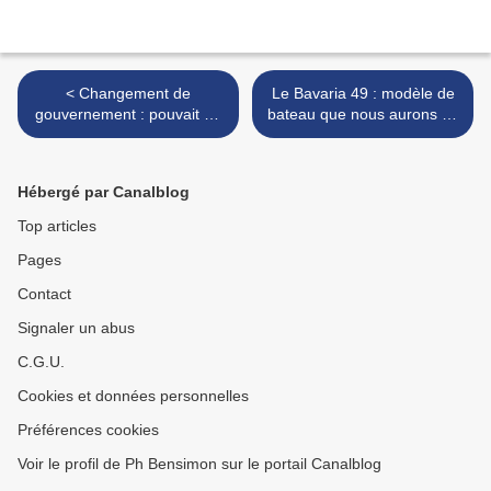
< Changement de
Le Bavaria 49 : modèle de
gouvernement : pouvait on
bateau que nous aurons en
envisager pire pour le
octobre 2022 pour nos
climat ? Change of
croisières d'entrainement >
government: could we
Hébergé par Canalblog
imagine worse for climate
Top articles
Pages
Contact
Signaler un abus
C.G.U.
Cookies et données personnelles
Préférences cookies
Voir le profil de Ph Bensimon sur le portail Canalblog