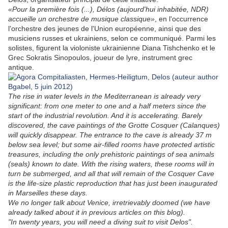
«Pour la première fois (...), Délos (aujourd'hui inhabitée, NDR)
accueille un orchestre de musique classique»
, en l'occurrence
l'orchestre des jeunes de l'Union européenne, ainsi que des
musiciens russes et ukrainiens, selon ce communiqué. Parmi les
solistes, figurent la violoniste ukrainienne Diana Tishchenko et le
Grec Sokratis Sinopoulos, joueur de lyre, instrument grec
antique.
The rise in water levels in the Mediterranean is already very
significant: from one meter to one and a half meters since the
start of the industrial revolution. And it is accelerating. Barely
discovered, the cave paintings of the Grotte Cosquer (Calanques)
will quickly disappear. The entrance to the cave is already 37 m
below sea level; but some air-filled rooms have protected artistic
treasures, including the only prehistoric paintings of sea animals
(seals) known to date. With the rising waters, these rooms will in
turn be submerged, and all that will remain of the Cosquer Cave
is the life-size plastic reproduction that has just been inaugurated
in Marseilles these days.
We no longer talk about Venice, irretrievably doomed (we have
already talked about it in previous articles on this blog).
"In twenty years, you will need a diving suit to visit Delos".