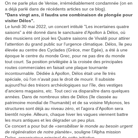
On ne parle plus de Venise, irrémédiablement condamnée (on en
a déjà parlé dans de récédents articles sur ce blog).
"Dans vingt ans, il faudra une combinaison de plongée pour
visiter Délos".
Le lundi 30 mai 2022, un concert intitulé "Les incertaines quatre
saisons" a été donné dans le sanctuaire d'Apollon à Délos, où
des musiciens ont joué les Quatre saisons de Vivaldi pour attirer
l'attention du grand public sur l'urgence climatique. Délos, île peu
élevée au centre des Cyclades (Grèce, mer Egée), a été à une
époque le centre du monde Grec, pour ne pas dire du monde
tout court. Sa position privilégiée à la croisée des principales
routes commerciales en faisait une plaque tournante
incontournable. Dédiée à Apollon, Délos était une île très
spéciale, où l'on n'avait pas le droit de mourir. Il subsiste
aujourd'hui des trésors archéologiques sur l'île, des vestiges
d'anciens magasins, etc. Tout ceci va disparaître dans quelques
années. Dans de nombreux sites de Délos (île classée au
patrimoine mondial de l'humanité) et de sa voisine Mykonos, les
structures sont déjà au niveau zéro, et l'agora d'Apollon sera
bientôt noyée. Ailleurs, chaque hiver les vagues viennent battre
les murs antiques et les dégrader un peu plus.
Ce concert a pour but de
«sensibiliser le monde au besoin urgent
de régénération de notre planète»
, souligne l'Alpha mission
Delos, organisateur principal de cette initiative.