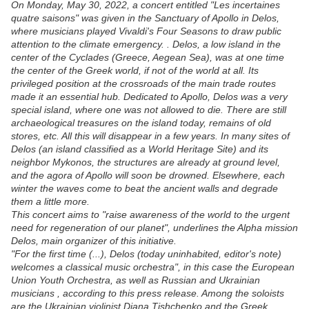
On Monday, May 30, 2022, a concert entitled "Les incertaines
quatre saisons" was given in the Sanctuary of Apollo in Delos,
where musicians played Vivaldi's Four Seasons to draw public
attention to the climate emergency. . Delos, a low island in the
center of the Cyclades (Greece, Aegean Sea), was at one time
the center of the Greek world, if not of the world at all. Its
privileged position at the crossroads of the main trade routes
made it an essential hub. Dedicated to Apollo, Delos was a very
special island, where one was not allowed to die. There are still
archaeological treasures on the island today, remains of old
stores, etc. All this will disappear in a few years. In many sites of
Delos (an island classified as a World Heritage Site) and its
neighbor Mykonos, the structures are already at ground level,
and the agora of Apollo will soon be drowned. Elsewhere, each
winter the waves come to beat the ancient walls and degrade
them a little more.
This concert aims to "raise awareness of the world to the urgent
need for regeneration of our planet", underlines the Alpha mission
Delos, main organizer of this initiative.
"For the first time (...), Delos (today uninhabited, editor's note)
welcomes a classical music orchestra", in this case the European
Union Youth Orchestra, as well as Russian and Ukrainian
musicians , according to this press release. Among the soloists
are the Ukrainian violinist Diana Tishchenko and the Greek