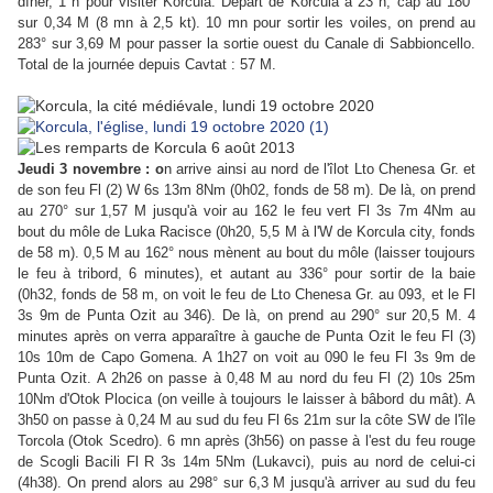
dîner, 1 h pour visiter Korcula. Départ de Korcula à 23 h, cap au 180°
sur 0,34 M (8 mn à 2,5 kt). 10 mn pour sortir les voiles, on prend au
283° sur 3,69 M pour passer la sortie ouest du Canale di Sabbioncello.
Total de la journée depuis Cavtat : 57 M.
Jeudi 3 novembre :
o
n arrive ainsi au nord de l'îlot Lto Chenesa Gr. et
de son feu Fl (2) W 6s 13m 8Nm (0h02, fonds de 58 m). De là, on prend
au 270° sur 1,57 M jusqu'à voir au 162 le feu vert Fl 3s 7m 4Nm au
bout du môle de Luka Racisce (0h20, 5,5 M à l'W de Korcula city, fonds
de 58 m). 0,5 M au 162° nous mènent au bout du môle (laisser toujours
le feu à tribord, 6 minutes), et autant au 336° pour sortir de la baie
(0h32, fonds de 58 m, on voit le feu de Lto Chenesa Gr. au 093, et le Fl
3s 9m de Punta Ozit au 346). De là, on prend au 290° sur 20,5 M. 4
minutes après on verra apparaître à gauche de Punta Ozit le feu Fl (3)
10s 10m de Capo Gomena. A 1h27 on voit au 090 le feu Fl 3s 9m de
Punta Ozit. A 2h26 on passe à 0,48 M au nord du feu Fl (2) 10s 25m
1
0Nm d'Otok Plocica (on veille à toujours le laisser à bâbord du mât). A
3h50 on passe à 0,24 M au sud du feu Fl 6s 21m sur la côte SW de l'île
Torcola (Otok Scedro). 6 mn après (3h56) on passe à l'est du feu rouge
de Scogli Bacili Fl R 3s 14m 5Nm (Lukavci), puis au nord de celui-ci
(4h38). On prend alors au 298° sur 6,3 M jusqu'à arriver au sud du feu