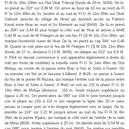
Fl W 4s 20m 10Nm sur l'îlot Otok Pokonji (fonds de 20 m, 5h54). De là,
on prend au 310° sur 0,89 M. On arrive au bout de 10 mn au nord du Fl
R 3s 12m 4Nm de Sv Jerolim et au sud du Fl G 3s 11m 5Nm sur Otok
Galisnik (proche du village de Hvar) qui donnent accès au Pakleni
Kanal entre Hvar au nord et Sv Klement au sud (6h04). De là on prend
au 294° sur 3,44 M pour longer la côte sud de Hvar et arriver à 6h48
0,44 M au sud de Rt Pelegrin et de son feu Fl (3) W 10s 21m 8Nm, qui
marque l'extrémité ouest de Hvar. De là, on prend au cap 344° sur 0,46
M. Quand on voit plein est le feu de Rt Pelegrin Fl (3) W 10s 21m 8Nm
(fonds de 27 m, distance 0,13 M, 6h54), on oblique au 012° sur 8,9 M.
A 7h54 on devrait commencer à voir apparaître légèrement à droite du
mât (en limite de visibilité) la tourelle verte Fl G 3s 14m 4Nm de l'îlot
Mrduja, au centre de la passe entre Brac à l'est et Solta à l'ouest. On
va enrouler cet îlot en le laissant à bâbord. A 8h26, on passe à l'ouest
du feu de la pointe Rt Razanj, qui marque l'entrée sud de la passe entre
Brac à l'est et Solta à l'ouest. A 8h42 on voit au 132 le phare Fl G 3s
14m 4Nm de Mrduja (distance : 116 m, fonds toujours supérieurs ou
égaux à 20 m). On prend alors au 090° sur 154 m (une minute) jusqu'à
voir le phare au 219 à 114 m (on tangente la ligne des 20 m sans
jamais la couper puis on s'en éloigne légèrement vers le large). De là,
prendre au 124° sur 1,22 M jusqu'à arriver au sud du feu Fl R 3s 8m
3Nm de la pointe Bijaka, qui marque le côté nord de l'entrée de la rade
de Milna (8h58, fonds supérieurs à 20 m). Un dernier bord de 0,54 M au
cap 098° nous amène à l'entrée du port (9h04). Se mettre sur pendille