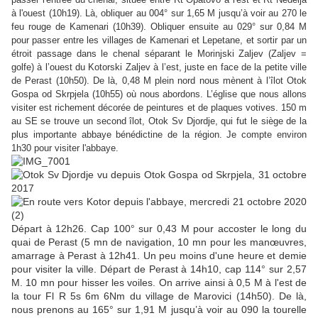
à l'ouest (10h19). Là, obliquer au 004° sur 1,65 M jusqu’à voir au 270 le
feu rouge de Kamenari (10h39). Obliquer ensuite au 029° sur 0,84 M
pour passer entre les villages de Kamenari et Lepetane, et sortir par un
étroit passage dans le chenal séparant le Morinjski Zaljev (Zaljev =
golfe) à l’ouest du Kotorski Zaljev à l’est, juste en face de la petite ville
de Perast (10h50). De là, 0,48 M plein nord nous mènent à l’îlot Otok
Gospa od Skrpjela (10h55) où nous abordons. L’église que nous allons
visiter est richement décorée de peintures et de plaques votives. 150 m
au SE se trouve un second îlot, Otok Sv Djordje, qui fut le siège de la
plus importante abbaye bénédictine de la région. Je compte environ
1h30 pour visiter l'abbaye.
Départ à 12h26. Cap 100° sur 0,43 M pour accoster le long du
quai de Perast (5 mn de navigation, 10 mn pour les manœuvres,
amarrage à Perast à 12h41. Un peu moins d'une heure et demie
pour visiter la ville. Départ de Perast à 14h10, cap 114° sur 2,57
M. 10 mn pour hisser les voiles. On arrive ainsi à 0,5 M à l'est de
la tour Fl R 5s 6m 6Nm du village de Marovici (14h50). De là,
nous prenons au 165° sur 1,91 M jusqu’à voir au 090 la tourelle