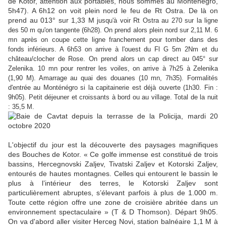
de Kotor, attention aux portables, nous sommes au Monténégro,
5h47). A 6h12 on voit plein nord le feu de Rt Ostra. De là on
prend au 013° sur 1,33 M
jusqu'à voir Rt Ostra au 270 sur la ligne
des 50 m qu'on tangente (6h28). On prend alors plein nord sur 2,11 M. 6
mn après on coupe cette ligne franchement pour tomber dans des
fonds inférieurs. A 6h53 on arrive à l'ouest du Fl G 5m 2Nm et du
château/clocher de Rose. On prend alors un cap direct au 045° sur
Zelenika. 10 mn pour rentrer les voiles, on arrive à 7h25 à Zelenika
(1,90 M). Amarrage au quai des douanes (10 mn, 7h35). Formalités
d'entrée au Monténégro si la capitainerie est déjà ouverte (1h30. Fin :
9h05). Petit déjeuner et croissants à bord ou au village. Total de la nuit
: 35,5 M.
L'objectif du jour est la découverte des paysages magnifiques
des Bouches de Kotor. « Ce golfe immense est constitué de trois
bassins, Hercegnovski Zaljev, Tivatski Zaljev et Kotorski Zaljev,
entourés de hautes montagnes. Celles qui entourent le bassin le
plus à l’intérieur des terres, le Kotorski Zaljev sont
particulièrement abruptes, s’élevant parfois à plus de 1.000 m.
Toute cette région offre une zone de croisière abritée dans un
environnement spectaculaire » (T & D Thomson). Départ 9h05.
On va d'abord aller visiter Herceg Novi, station balnéaire 1,1 M à