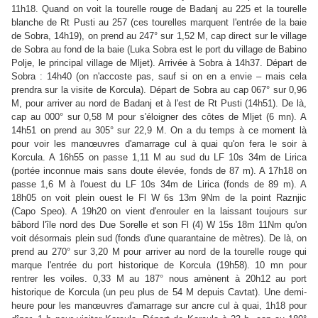
11h18. Quand on voit la tourelle rouge de Badanj au 225 et la tourelle
blanche de Rt Pusti au 257 (ces tourelles marquent l'entrée de la baie
de Sobra, 14h19), on prend au 247° sur 1,52 M, cap direct sur le village
de Sobra au fond de la baie (Luka Sobra est le port du village de Babino
Polje, le principal village de Mljet). Arrivée à Sobra à 14h37. Départ de
Sobra : 14h40 (on n'accoste pas, sauf si on en a envie – mais cela
prendra sur la visite de Korcula). Départ de Sobra au cap 067° sur 0,96
M, pour arriver au nord de Badanj et à l'est de Rt Pusti (14h51). De là,
cap au 000° sur 0,58 M pour s'éloigner des côtes de Mljet (6 mn). A
14h51 on prend au 305° sur 22,9 M. On a du temps à ce moment là
pour voir les manœuvres d'amarrage cul à quai qu'on fera le soir à
Korcula. A 16h55 on passe 1,11 M au sud du LF 10s 34m de Lirica
(portée inconnue mais sans doute élevée, fonds de 87 m). A 17h18 on
passe 1,6 M à l'ouest du LF 10s 34m de Lirica (fonds de 89 m). A
18h05 on voit plein ouest le Fl W 6s 13m 9Nm de la point Raznjic
(Capo Speo). A 19h20 on vient d'enrouler en la laissant toujours sur
bâbord l'île nord des Due Sorelle et son Fl (4) W 15s 18m 11Nm qu'on
voit désormais plein sud (fonds d'une quarantaine de mètres). De là, on
prend au 270° sur 3,20 M pour arriver au nord de la tourelle rouge qui
marque l'entrée du port historique de Korcula (19h58). 10 mn pour
rentrer les voiles. 0,33 M au 187° nous amènent à 20h12 au port
historique de Korcula (un peu plus de 54 M depuis Cavtat). Une demi-
heure pour les manœuvres d'amarrage sur ancre cul à quai, 1h18 pour