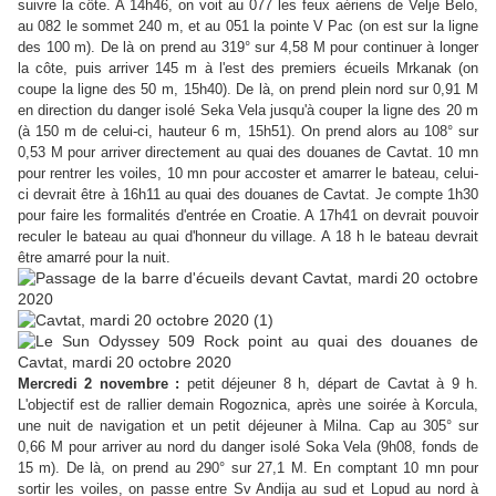
suivre la côte. A 14h46, on voit au 077 les feux aériens de Velje Belo,
au 082 le sommet 240 m, et au 051 la pointe V Pac (on est sur la ligne
des 100 m). De là on prend au 319° sur 4,58 M pour continuer à longer
la côte, puis arriver 145 m à l'est des premiers écueils Mrkanak (on
coupe la ligne des 50 m, 15h40). De là, on prend plein nord sur 0,91 M
en direction du danger isolé Seka Vela jusqu'à couper la ligne des 20 m
(à 150 m de celui-ci, hauteur 6 m, 15h51). On prend alors au 108° sur
0,53 M pour arriver directement au quai des douanes de Cavtat. 10 mn
pour rentrer les voiles, 10 mn pour accoster et amarrer le bateau, celui-
ci devrait être à 16h11 au quai des douanes de Cavtat. Je compte 1h30
pour faire les formalités d'entrée en Croatie. A 17h41 on devrait pouvoir
reculer le bateau au quai d'honneur du village. A 18 h le bateau devrait
être amarré pour la nuit.
Mercredi 2 novembre :
petit déjeuner 8 h, départ de Cavtat à 9 h.
L'objectif est de rallier demain Rogoznica, après une soirée à Korcula,
une nuit de navigation et un petit déjeuner à Milna. Cap au 305° sur
0,66 M pour arriver au nord du danger isolé Soka Vela (9h08, fonds de
15 m). De là, on prend au 290° sur 27,1 M. En comptant 10 mn pour
sortir les voiles, on passe entre Sv Andija au sud et Lopud au nord à