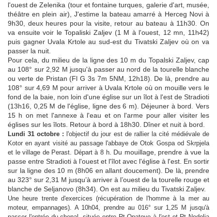
l'ouest de Zelenika (tour et fontaine turques, galerie d'art, musée,
théâtre en plein air), J'estime la bateau amarré à Herceg Novi à
9h30, deux heures pour la visite, retour au bateau à 11h30. On
va ensuite voir le Topaliski Zaljev (1 M à l'ouest, 12 mn, 11h42)
puis gagner Uvala Krtole au sud-est du Tivatski Zaljev où on va
passer la nuit.
Pour cela, du milieu de la ligne des 10 m du Topalski Zaljev, cap
au 108° sur 2,92 M jusqu'à passer au nord de la tourelle blanche
ou verte de Pristan (Fl G 3s 7m 5NM, 12h18). De là, prendre au
108° sur 4,69 M pour arriver à Uvala Krtole où on mouille vers le
fond de la baie, non loin d'une église sur un îlot à l'est de Stradioti
(13h16, 0,25 M de l'église, ligne des 6 m). Déjeuner à bord. Vers
15 h on met l'annexe à l'eau et on l'arme pour aller visiter les
églises sur les îlots. Retour à bord à 18h30. Dîner et nuit à bord.
Lundi 31 octobre :
l'objectif du jour est de rallier la cité médiévale de
Kotor en ayant visité au passage l'abbaye de Otok Gospa od Skrpjela
Du mouillage, prendre à vue la
et le village de Perast. Départ à 8 h.
passe entre Stradioti à l'ouest et l'îlot avec l'église à l'est. En sortir
sur la ligne des 10 m (8h06 en allant doucement). De là, prendre
au 323° sur 2,31 M jusqu’à arriver à l’ouest de la tourelle rouge et
blanche de Seljanovo (8h34). On est au milieu du Tivatski Zaljev.
Une heure trente d'exercices (récupération de l'homme à la mer au
moteur, empannages). A 10h04, prendre au 016° sur 1,25 M jusqu'à
passer l'entrée du chenal, située entre Rt Opatovo à l'est et Rt Nedelja