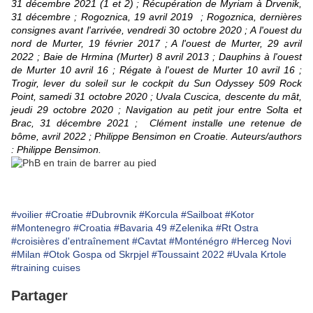
31 décembre 2021 (1 et 2) ; Récupération de Myriam à Drvenik,
31 décembre ; Rogoznica, 19 avril 2019 ; Rogoznica, dernières
consignes avant l'arrivée, vendredi 30 octobre 2020 ; A l'ouest du
nord de Murter, 19 février 2017 ; A l'ouest de Murter, 29 avril
2022 ; Baie de Hrmina (Murter) 8 avril 2013 ; Dauphins à l'ouest
de Murter 10 avril 16 ; Régate à l'ouest de Murter 10 avril 16 ;
Trogir, lever du soleil sur le cockpit du Sun Odyssey 509 Rock
Point, samedi 31 octobre 2020 ; Uvala Cuscica, descente du mât,
jeudi 29 octobre 2020 ; Navigation au petit jour entre Solta et
Brac, 31 décembre 2021 ; Clément installe une retenue de
bôme, avril 2022 ; Philippe Bensimon en Croatie. Auteurs/authors
: Philippe Bensimon.
#voilier
#Croatie
#Dubrovnik
#Korcula
#Sailboat
#Kotor
#Montenegro
#Croatia
#Bavaria 49
#Zelenika
#Rt Ostra
#croisières d'entraînement
#Cavtat
#Monténégro
#Herceg Novi
#Milan
#Otok Gospa od Skrpjel
#Toussaint 2022
#Uvala Krtole
#training cuises
Partager