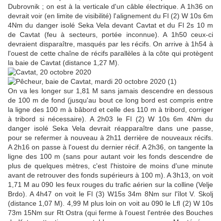
Dubrovnik ; on est à la verticale d'un câble électrique. A 1h36 on
devrait voir (en limite de visibilité) l'alignement du Fl (2) W 10s 6m
4Nm du danger isolé Seka Vela devant Cavtat et du Fl 2s 10 m
de Cavtat (feu à secteurs, portée inconnue). A 1h50 ceux-ci
devraient disparaître, masqués par les récifs. On arrive à 1h54 à
l'ouest de cette chaîne de récifs parallèles à la côte qui protègent
la baie de Cavtat (distance 1,27 M).
On va les longer sur 1,81 M sans jamais descendre en dessous
de 100 m de fond (jusqu'au bout ce long bord est compris entre
la ligne des 100 m à bâbord et celle des 110 m à tribord, corriger
à tribord si nécessaire). A 2h03 le Fl (2) W 10s 6m 4Nm du
danger isolé Seka Vela devrait réapparaître dans une passe,
pour se refermer à nouveau à 2h11 derrière de nouveaux récifs.
A 2h16 on passe à l'ouest du dernier récif. A 2h36, on tangente la
ligne des 100 m (sans pour autant voir les fonds descendre de
plus de quelques mètres, c'est l'histoire de moins d'une minute
avant de retrouver des fonds supérieurs à 100 m). A 3h13, on voit
1,71 M au 090 les feux rouges du trafic aérien sur la colline (Velje
Brdo). A 4h47 on voit le Fl (3) W15s 34m 8Nm sur l'îlot V. Skolj
(distance 1,07 M). 4,99 M plus loin on voit au 090 le Lfl (2) W 10s
73m 15Nm sur Rt Ostra (qui ferme à l'ouest l'entrée des Bouches