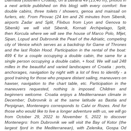
Dalmatia (southern Croatia), on a Bavaria 49 (15,40 m), photos in
a next article published on this blog) with every comfort: five
double cabins, three toilets / showers, genoa and mainsail on
furlers, etc. From Pirovac (24 km and 26 minutes from Sibenik,
airports Zadar and Split, Flixbus from Lyon and Genova to
Sibenik) we will visit Sibenik, Kornati Archipelago, Split,
then Korcula where we will see the house of Marco Polo, Mljet,
Sipan, Lopud and Dubrovnik the Pearl of the Adriatic, competing
city of Venice which serves as a backdrop for Game of Thrones
and the last Robin Hood. Participation in the rental of the boat:
499 € for a couple occupying a double cabin, the same for a
single person occupying a double cabin, + food. We will sail 248
milles in the beautiful and varied landscapes of Croatia : ports,
anchorages, navigation by night with a lot of fires to identify - a
good training for those who prepare distant sailing, maneuvers on
hawser, navigation to the chart table, etc. Participation in the
maneuvers requested, nothing is imposed. Children and
beginners welcome. Croatia enjoys a Mediterranean climate in
December; Dubrovnik is at the same latitude as Bastia and
Perpignan, Montenegro corresponds to Calvi or Rozes. And for
those who would like to live a longer adventure with us, we will go
from October 29, 2022 to November 5, 2022 to discover
Montenegro: from Dubrovnik we will visit the Bay of Kotor (the
largest fjord in the Mediterranean), with Zelenika, Gospa Od