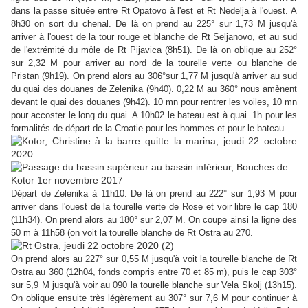
dans la passe
située entre Rt Opatovo à l'est et Rt Nedelja à l'ouest.
A
8h30 on sort du chenal. De là on prend au 225° sur 1,73 M jusqu'à
arriver à l'ouest de la tour rouge et blanche de Rt Seljanovo, et au sud
de l'extrémité du môle de Rt Pijavica (8h51). De là on oblique au 252°
sur 2,32 M pour arriver au nord de la tourelle verte ou blanche de
Pristan (9h19). On prend alors au 306°sur 1,77 M jusqu'à arriver au sud
du quai des douanes de Zelenika (9h40). 0,22 M au 360° nous amènent
devant le quai des douanes (9h42). 10 mn pour rentrer les voiles, 10 mn
pour accoster le long du quai. A 10h02 le bateau est à quai. 1h pour les
formalités de départ de la Croatie pour les hommes et pour le bateau.
Départ de Zelenika à 11h10. De là on prend au 222° sur 1,93 M pour
arriver dans l'ouest de la tourelle verte de Rose et voir libre le cap 180
(11h34). On prend alors au 180° sur 2,07 M. On coupe ainsi la ligne des
50 m à 11h58 (on voit la tourelle blanche de Rt Ostra au 270.
On prend alors au 227° sur 0,55 M jusqu'à voit la tourelle blanche de Rt
Ostra au 360 (12h04, fonds compris entre 70 et 85 m), puis le cap 303°
sur 5,9 M jusqu'à voir au 090 la tourelle blanche sur Vela Skolj (13h15).
On oblique ensuite très légèrement au 307° sur 7,6 M pour continuer à