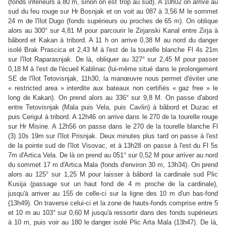
(fonds inférieurs à 80 m, sinon on est trop au sud). A 10h02 on arrive au
sud du feu rouge sur Hr Bosnjak et on voit au 087 à 3,56 M le sommet
24 m de l'îlot Dugo (fonds supérieurs ou proches de 65 m). O
n oblique
alo
rs au 300° sur 4,81 M pour parcourir le Zirjanski Kanal entre Zirja à
bâbord et Kakan à tribord. A 11 h on arrive 0,38 M au nord du danger
isolé Brak Prascica et 2,43 M à l'est de la tourelle blanche Fl 4s 21m
sur l'îlot Raparasnjak. De là, obliquer au 327° sur 2,45 M pour passer
0,18 M à l'est de l'écueil Kablinac (lui-même situé dans le prolongement
SE de l'îlot Tetovisnjak, 11h30, la manœuvre nous permet d'éviter une
« restricted area » interdite aux bateaux non certifiés « gaz free » le
long de Kakan). On prend alors au 336° sur 9,8 M. On passe d'abord
entre Tetovisnjak (Mala puis Vela, puis Cavlin) à bâbord et Duzac et
puis Cerigul à tribord. A 12h46 on arrive dans le 270 de la tourelle rouge
sur Hr Misine. A 12h56 on passe dans le 270 de la tourelle blanche Fl
(3) 10s 19m sur l'îlot Prisnjak. Deux minutes plus tard on passe à l'est
de la pointe sud de l'îlot Visovac, et à 13h28 on passe à l'est du Fl 5s
7m d'Artica Vel
a. De là on prend au 051° sur 0,52 M pour arriver au nord
du sommet 17 m d'Artica Mala (fonds d'environ 30 m, 13h34). On prend
alors au 125° sur 1,25 M pour laisser à bâbord la cardinale sud Plic
Kusija (passage sur un haut fond de 4 m proche de la cardinale),
jusqu'à arriver au 155 de celle-ci sur la ligne des 10 m d'un bas-fond
(13h49). On traverse celui-ci et la zone de hauts-fonds comprise entre 5
et 10 m au 103° sur 0,60 M jusqu'à ressortir dans des fonds supérieurs
à 10 m, puis voir au 180 le danger isolé Plic Arta Mala (13h47). De là,