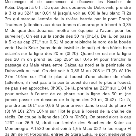
Montenegro et de commencer à découvrir les Bouches de
Départ à 0 h. Du quai des douanes de Dubrovnik, prendre
Kotor.
à 3 kt au 324° sur 0,64 M jusqu'à voir au 090 le feu blanc Fl 2s
7m qui marque l'entrée de la rivière barrée par le pont Franjo
Trudman (attention aux deux tonnes d'amarrage à tribord à 0,35
M du quai des douanes, mettre un équipier à l'avant pour les
surveiller). On est sur la sonde des 30 m (0h14). De là, on passe
à 5 kt au cap 271° sur 0,51 M pour rejoindre le nord de la bouée
verte Uvala Seke (sans doute invisible de nuit) et des hôtels bien
éclairés sur la ligne des 20 m (0h20). Quand on est sur la ligne
des 20 m on prend au cap 255° sur 0,45 M pour franchir le
passage du Mala Vrata entre Daksa au nord et la péninsule de
Dubrovnik au sud. On doit voir à 0,86 M au 203 le Fl (3) W 10s
27m 10Nm sur l'îlot le plus à l'ouest d'une chaîne de récifs
(attention, il n'est pas à la pointe ouest du récif le plus à l'ouest,
ne pas s'en approcher, 0h30). De là, prendre au 220° sur 1,04 M
pour arriver à l'ouest de ce phare sur la ligne des 50 m (ne
jamais passer en dessous de la ligne des 20 m, 0h42). De là,
prendre au 161° sur 0,66 M pour arriver dans le sud du phare Fl
(3) W 10s 27m 10Nm sur l'îlot le plus à l'ouest de la chaîne de
récifs. On coupe la ligne des 100 m (0h50). On prend alors le cap
126° sur 26,9 M, droit sur l'entrée des Bouches de Kotor au
Montenegro. A 1h20 on doit voir à 1,65 M au 032 le feu rouge Fl
3s 8m de Rt Porporela, entrée de Stara Luka, le port médiéval de