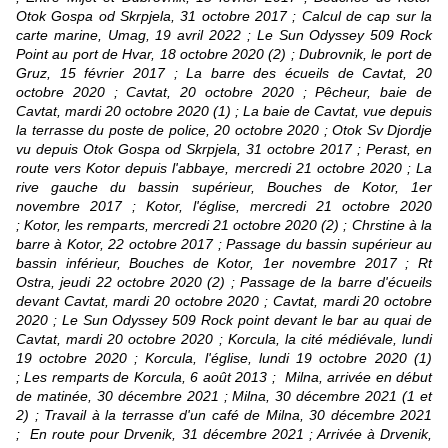
Otok Gospa od Skrpjela, 31 octobre 2017 ; Calcul de cap sur la
carte marine, Umag, 19 avril 2022 ; Le Sun Odyssey 509 Rock
Point au port de Hvar, 18 octobre 2020 (2) ; Dubrovnik, le port de
Gruz, 15 février 2017 ; La barre des écueils de Cavtat, 20
octobre 2020 ; Cavtat, 20 octobre 2020 ; Pêcheur, baie de
Cavtat, mardi 20 octobre 2020 (1) ; La baie de Cavtat, vue depuis
la terrasse du poste de police, 20 octobre 2020 ; Otok Sv Djordje
vu depuis Otok Gospa od Skrpjela, 31 octobre 2017 ; Perast, en
route vers Kotor depuis l'abbaye, mercredi 21 octobre 2020 ; La
rive gauche du bassin supérieur, Bouches de Kotor, 1er
novembre 2017 ; Kotor, l'église, mercredi 21 octobre 2020
; Kotor, les remparts, mercredi 21 octobre 2020 (2) ; Chrstine à la
barre à Kotor, 22 octobre 2017 ; Passage du bassin supérieur au
bassin inférieur, Bouches de Kotor, 1er novembre 2017 ; Rt
Ostra, jeudi 22 octobre 2020 (2) ; Passage de la barre d'écueils
devant Cavtat, mardi 20 octobre 2020 ; Cavtat, mardi 20 octobre
2020 ; Le Sun Odyssey 509 Rock point devant le bar au quai de
Cavtat, mardi 20 octobre 2020 ; Korcula, la cité médiévale, lundi
19 octobre 2020 ; Korcula, l'église, lundi 19 octobre 2020 (1)
; Les remparts de Korcula, 6 août 2013 ; Milna, arrivée en début
de matinée, 30 décembre 2021 ; Milna, 30 décembre 2021 (1 et
2) ; Travail à la terrasse d'un café de Milna, 30 décembre 2021
; En route pour Drvenik, 31 décembre 2021 ; Arrivée à Drvenik,