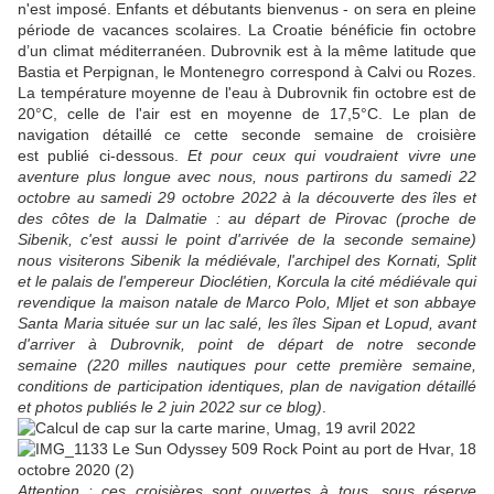
n'est imposé. Enfants et débutants bienvenus - on sera en pleine
période de vacances scolaires. La Croatie bénéficie fin octobre
d’un climat méditerranéen. Dubrovnik est à la même latitude que
Bastia et Perpignan, le Montenegro correspond à Calvi ou Rozes.
La température moyenne de l'eau à Dubrovnik fin octobre est de
20°C, celle de l'air est en moyenne de 17,5°C. Le plan de
navigation détaillé ce cette seconde semaine de croisière
est
publié ci-dessous.
Et pour ceux qui voudraient vivre une
aventure plus longue avec nous, nous partirons du samedi 22
octobre au samedi 29 octobre 2022 à la découverte des îles et
des côtes de la Dalmatie : au départ de Pirovac (proche de
Sibenik, c'est aussi le point d'arrivée de la seconde semaine)
nous visiterons Sibenik la médiévale, l'archipel des Kornati, Split
et le palais de l'empereur Dioclétien, Korcula la cité médiévale qui
revendique la maison natale de Marco Polo, Mljet et son abbaye
Santa Maria située sur un lac salé, les îles Sipan et Lopud, avant
d'arriver à Dubrovnik, point de départ de notre seconde
semaine (220 milles nautiques pour cette première semaine,
conditions de participation identiques, plan de navigation détaillé
et photos publiés le 2 juin 2022 sur ce blog)
.
Attention : ces croisières sont ouvertes à tous, sous réserve