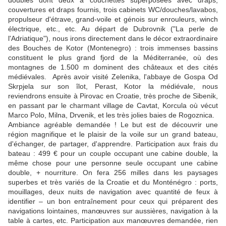
doubles dont deux à couchettes superposées avec draps,
couvertures et draps fournis, trois cabinets WC/douches/lavabos,
propulseur d'étrave, grand-voile et génois sur enrouleurs, winch
électrique, etc., etc. Au départ de Dubrovnik ("La perle de
l'Adriatique"), nous irons directement dans le décor extraordinaire
des Bouches de Kotor (Montenegro) : trois immenses bassins
constituent le plus grand fjord de la Méditerranée, où des
montagnes de 1.500 m dominent des châteaux et des cités
médiévales. Après avoir visité Zelenika, l'abbaye de Gospa Od
Skrpjela sur son îlot, Perast, Kotor la médiévale, nous
reviendrons ensuite à Pirovac en Croatie, très proche de Sibenik,
en passant par le charmant village de Cavtat, Korcula où vécut
Marco Polo, Milna, Drvenik, et les très jolies baies de Rogoznica.
Ambiance agréable demandée ! Le but est de découvrir une
région magnifique et le plaisir de la voile sur un grand bateau,
d'échanger, de partager, d'apprendre. Participation aux frais du
bateau : 499 € pour un couple occupant une cabine double, la
même chose pour une personne seule occupant une cabine
double, + nourriture. On fera 256 milles dans les paysages
superbes et très variés de la Croatie et du Monténégro : ports,
mouillages, deux nuits de navigation avec quantité de feux à
identifier – un bon entraînement pour ceux qui préparent des
navigations lointaines, manœuvres sur aussières, navigation à la
table à cartes, etc. Participation aux manœuvres demandée, rien