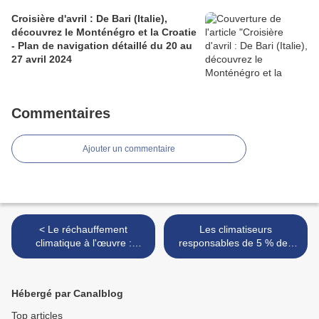
Croisière d'avril : De Bari (Italie),
découvrez le Monténégro et la Croatie
- Plan de navigation détaillé du 20 au
27 avril 2024
Commentaires
Ajouter un commentaire
< Le réchauffement
Les climatiseurs
climatique à l'œuvre :
responsables de 5 % des
sécheresse sur l'île de
émissions de CO2 en
Groix - Incendies - Drought
France - Air conditioners:
crisis on Groix Island - Fires
5% of CO2 emissions in
Hébergé par Canalblog
France >
Top articles