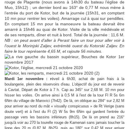
rouge de Plagente (nous avons à 14h30 du bateau l’église de
Muo, 15h12) ; un dernier bord au 163° de 0,77 M nous mène à
l’entrée du port de Kotor, but de la journée (15h31, en comptant
10 mn pour rentrer les voiles). Amarrage cul à quai sur pendilles.
En comptant 15 mn pour la manoeuvre la bateau devrait être
amarré à 15h46 au quai de Kotor. Visite de la ville médiévale et
de ses remparts, dîner et nuit à bord. Total de la journée : 11,6 M.
NB : on peut avant d'aller à Perast faire un tour pour aller voir à
l'ouest le Morinjski Zaljev, extrémité ouest du Kotorski Zaljev. En
faire le tour représente 4,65 M, et rajoute 56 minutes.
Mardi 1er novembre :
r
éveil à 6h30, achat de pain frais à la
boulangerie, plein des réservoirs d'eau. L'objectif du jour est de revenir
à Cavtat. Départ de Kotor à 7 h. Cap au 345° sur 2,68 M. 10 mn pour
hisser les voiles. On arrive ainsi à 0,5 M à l'est de la tour Fl R 5s 6m
6Nm du village de Marovici (7h42). De là, on oblique au 284° sur 2,82 M
pour arriver au nord du mât « visually conspicuous » de Rt Verige (sans
doute vert) et à l'est du Fl (2) W 5s 9m 6Nm qui gardent l'entrée du
passage vers les bassins inférieurs (8h15). De là on prend au 216°
jusqu'à voir au 270 la tourelle rouge de Kamenari sans jamais toucher la
ligne des 20 m (0,87 M, 8h25), puis au 180° sur 0,42 M pour arriver