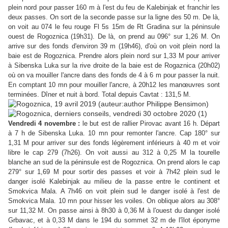
plein nord pour passer 160 m à l'est du feu de Kalebinjak et franchir les
deux passes. On sort de la seconde passe sur la ligne des 50 m. De là,
on voit au 074 le feu rouge Fl 5s 15m de Rt Gradina sur la péninsule
ouest de Rogoznica (19h31). De là, on prend au 096° sur 1,26 M. On
arrive sur des fonds d'environ 39 m (19h46), d'où on voit plein nord la
baie est de Rogoznica. Prendre alors plein nord sur 1,33 M pour arriver
à Sibenska Luka sur la rive droite de la baie est de Rogaznica (20h02)
où on va mouiller l'ancre dans des fonds de 4 à 6 m pour passer la nuit.
En comptant 10 mn pour mouiller l'ancre, à 20h12 les manœuvres sont
terminées. Dîner et nuit à bord. Total depuis Cavtat : 131,5 M.
Vendredi 4 novembre :
le but est de rallier Pirovac avant 16 h.
D
épart
à 7 h de Sibenska Luka. 10 mn pour remonter l'ancre. Cap 180° sur
1,31 M pour arriver sur des fonds légèrement inférieurs à 40 m et voir
libre le cap 279 (7h26). On voit aussi au 312 à 0,25 M la tourelle
blanche an sud de la péninsule est de Rogoznica. On prend alors le cap
279° sur 1,69 M pour sortir des passes et voir à 7h42 plein sud le
danger isolé Kalebinjak au milieu de la passe
entre le continent et
Smokvica Mala. A 7h46 on voit plein sud le danger isolé à l'est de
Smokvica Mala. 10 mn pour hisser les voiles. On oblique alors au 308°
sur 11,32 M. On passe ainsi à 8h30 à 0,36 M à l'ouest du danger isolé
Grbavac, et à 0,33 M dans le 194 du sommet 32 m de l'îlot éponyme