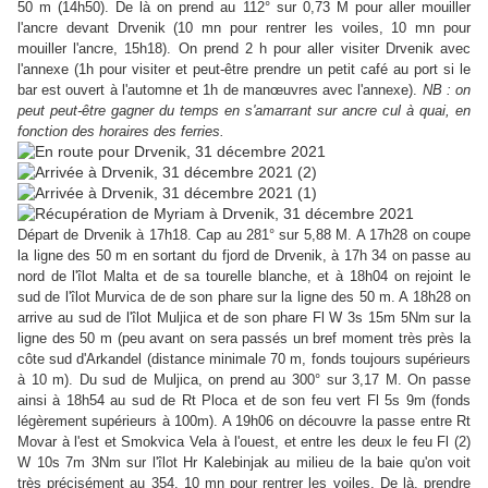
50 m (14h50). De là on prend au 112° sur 0,73 M pour aller mouiller
l'ancre devant Drvenik (10 mn pour rentrer les voiles, 10 mn pour
mouiller l'ancre, 15h18). On prend 2 h pour aller visiter Drvenik avec
l'annexe (1h pour visiter et peut-être prendre un petit café au port si le
bar est ouvert à l'automne et 1h de manœuvres avec l'annexe).
NB : on
peut peut-être gagner du temps en s'amarrant sur ancre cul à quai, en
fonction des horaires des ferries.
Départ de Drvenik à 17h18. Cap au 281° sur 5,88 M. A 17h28 on coupe
la ligne des 50 m en sortant du fjord de Drvenik, à 17h 34 on passe au
nord de l'îlot Malta et de sa tourelle blanche, et à 18h04 on rejoint le
sud de l'îlot Murvica de de son phare sur la ligne des 50 m. A 18h28 on
arrive au sud de l'îlot Muljica et de son phare Fl W 3s 15m 5Nm sur la
ligne des 50 m (peu avant on sera passés un bref moment très près la
côte sud d'Arkandel (distance minimale 70 m, fonds toujours supérieurs
à 10 m). Du sud de Muljica, on prend au 300° sur 3,17 M. On passe
ainsi à 18h54 au sud de Rt Ploca et de son feu vert Fl 5s 9m (fonds
légèrement supérieurs à 100m). A 19h06 on découvre la passe entre Rt
Movar à l'est et Smokvica Vela à l'ouest, et entre les deux le feu Fl (2)
W 10s 7m 3Nm sur l'îlot Hr Kalebinjak au milieu de la baie qu'on voit
très précisément au 354. 10 mn pour rentrer les voiles. De là, prendre