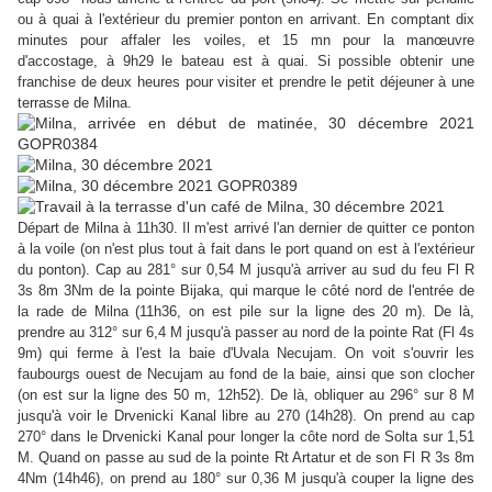
ou à quai à l'extérieur du premier ponton en arrivant. En comptant dix
minutes pour affaler les voiles, et 15 mn pour la manœuvre
d'accostage, à 9h29 le bateau est à quai. Si possible obtenir une
franchise de deux heures pour visiter et prendre le petit déjeuner à une
terrasse de Milna.
Départ de Milna à 11h30. Il m'est arrivé l'an dernier de quitter ce ponton
à la voile (on n'est plus tout à fait dans le port quand on est à l'extérieur
du ponton). Cap au 281° sur 0,54 M jusqu'à arriver au sud du feu Fl R
3s 8m 3Nm de la pointe Bijaka, qui marque le côté nord de l'entrée de
la rade de Milna (11h36, on est pile sur la ligne des 20 m). De là,
prendre au 312° sur 6,4 M jusqu'à passer au nord de la pointe Rat (Fl 4s
9m) qui ferme à l'est la baie d'Uvala Necujam. On voit s'ouvrir les
faubourgs ouest de Necujam au fond de la baie, ainsi que son clocher
(on est sur la ligne des 50 m, 12h52). De là, obliquer au 296° sur 8 M
jusqu'à voir le Drvenicki Kanal libre au 270 (14h28). On prend au cap
270° dans le Drvenicki Kanal pour longer la côte nord de Solta sur 1,51
M. Quand on passe au sud de la pointe Rt Artatur et de son Fl R 3s 8m
4Nm (14h46), on prend au 180° sur 0,36 M jusqu'à couper la ligne des