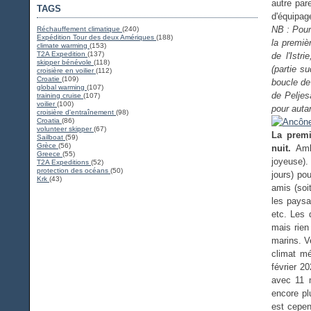
autre par
TAGS
d'équipag
NB : Pour
Réchauffement climatique
(240)
Expédition Tour des deux Amériques
(188)
la premiè
climate warming
(153)
T2A Expedition
(137)
de l'Istr
skipper bénévole
(118)
(partie su
croisière en voilier
(112)
Croatie
(109)
boucle de
global warming
(107)
de Peljes
training cruise
(107)
voilier
(100)
pour autan
croisière d'entraînement
(98)
Croatia
(86)
volunteer skipper
(67)
La premi
Sailboat
(59)
Grèce
(56)
nuit.
Amb
Greece
(55)
joyeuse).
T2A Expeditions
(52)
protection des océans
(50)
jours) po
Krk
(43)
amis (soi
les paysa
etc. Les 
mais rien
marins. V
climat mé
février 2
avec 11 
encore pl
est cepen