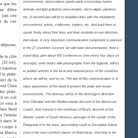
environments, observations (particularly concerning marine
e que les
s d'être
animals and light pollution) and samples: micro-algae, plankton,
z pas une
etc. A second part will be to establish links with the inhabitants
it de ces
encountered, artists, craftsmen, traders, etc. And lead them to
speak freely about their lives and their evolution in non-directive
interviews. A very important communication component is planned
déjeuner,
in the 27 countries covered: we will make documentaries, feed a
travel blog, give about 400 conferences (one every four days on
 de la côte
s (10 mn),
average), write books with photographs from the logbook, will try
n traverse
to publish articles in the local and national press of the countries
rd
la plate-
where we will be, and so on. The aim of this communication is to
est de la
rod Clara
raise awareness of the need to protect the polar and ocean
es plate-
environments. The itinerary will be in the dextrogyre direction:
t on voit
from Gibraltar and the Mediterranean descent of the Moroccan
on sera à
lara Nord
coasts, then transat to the northeast of Brazil, descent of the
s l'entrée
Atlantic coasts of South America, passage of the canals of the
d dans le
Patagonia of In the west, descending south to Deception Island
n coupe à
rod Marica
(one of the most northern bases of Antarctica), returning to the