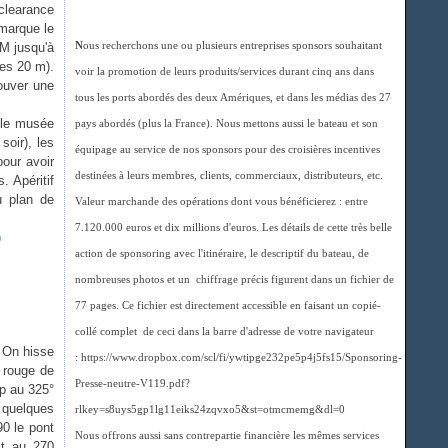
(clearance
 marque le
 M jusqu'à
N
ous recherchons une ou plusieurs entreprises sponsors souhaitant
des 20 m).
voir la promotion de leurs produits/services durant cinq ans dans
ouver une
tous les ports abordés des deux Amériques, et dans les médias des 27
, le musée
pays abordés (plus la France). Nous mettons aussi le bateau et son
soir), les
équipage au service de nos sponsors pour des croisières incentives
pour avoir
destinées à leurs membres, clients, commerciaux, distributeurs, etc.
. Apéritif
u plan de
Valeur marchande des opérations dont vous bénéficierez : entre
7.120.000 euros et dix millions d'euros. Les détails de cette très belle
action de sponsoring avec l'itinéraire, le descriptif du bateau, de
nombreuses photos et un chiffrage précis figurent dans un fichier de
77 pages. Ce fichier est directement accessible en faisant un copié-
collé complet de ceci dans la barre d'adresse de votre navigateur
. On hisse
: https://www.dropbox.com/scl/fi/ywtipge232pe5p4j5fs15/Sponsoring-
e rouge de
Presse-neutre-V119.pdf?
p au 325°
 quelques
rlkey=s8uys5gp1lg11eiks24zqvxo5&st=otmcmemg&dl=0
90 le pont
Nous offrons aussi sans contrepartie financière les mêmes services
it au 270