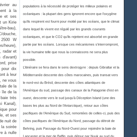
évrier au
populations à la nécessité de protéger les milieux polaires et
ment à la
océaniques : la plupart des gens ignorent encore que l’oxygène
ne et ses
qu’ils respirent est fourni pour moitié par les océans, que le climat
 un Kirie
ître-bau),
dans lequel ils vivent est régulé par les grands courants
WC/douche,
océaniques, et que le CO2 qu’ils rejettent est absorbé en grande
r 2500 W
partie par les océans. Lorsque ces mécanismes s’interrompront,
es/heure),
, radar et
la vie humaine telle que nous la connaissons ne sera plus
 d'avant)
possible.
rd, prise
L’itinéraire se fera dans le sens dextrogyre : depuis Gibraltar et la
 pour dix
nt à leur
Méditerranée descente des côtes marocaines, puis transat vers
e, ne vous
le nord-est du Brésil, descente des côtes atlantiques de
tale de la
l’Amérique du sud, passage des canaux de la Patagonie d’est en
 île de la
 baie très
ouest, descente vers le sud jusqu’à Déception Island (une des
i Kanal),
bases les plus au Nord de l’Antarctique), retour aux côtes
tique pour
pacifiques de l’Amérique du Sud, remontées de celles-ci, puis des
le, et ses
e nuit de
côtes pacifiques de l’Amérique du Nord, passage du détroit de
 la soirée
Behring, puis Passage du Nord-Ouest pour rejoindre la baie de
e à nulle
Lancaster et la mer de Baffin, puis détour par Nuuk au sud du