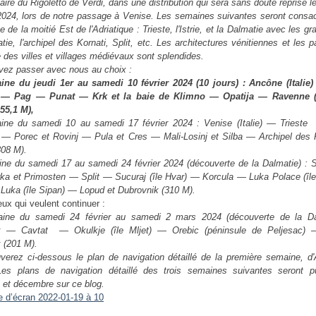
aire du Rigoletto de Verdi, dans une distribution qui sera sans doute reprise l
 2024, lors de notre passage à Venise. Les semaines suivantes seront consac
 de la moitié Est de l'Adriatique : Trieste, l'Istrie, et la Dalmatie avec les gr
atie, l'archipel des Kornati, Split, etc. Les architectures vénitiennes et les
 des villes et villages médiévaux sont splendides.
ez passer avec nous au choix :
ine du jeudi 1er au samedi 10 février 2024 (10 jours) : Ancône (Italie)
) — Pag — Punat — Krk et la baie de Klimno — Opatija — Ravenne (I
55,1 M),
aine du samedi 10 au samedi 17 février 2024 : Venise (Italie) — Tries
 — Porec et Rovinj — Pula et Cres — Mali-Losinj et Silba — Archipel des K
308 M).
ine du samedi 17 au samedi 24 février 2024 (découverte de la Dalmatie) : 
rka et Primosten — Split — Sucuraj (île Hvar) — Korcula — Luka Polace (île
Luka (île Sipan) — Lopud et Dubrovnik (310 M).
eux qui veulent continuer :
aine du samedi 24 février au samedi 2 mars 2024 (découverte de la Da
k — Cavtat — Okulkje (île Mljet) — Orebic (péninsule de Peljesac)
 (201 M).
verez ci-dessous le plan de navigation détaillé de la première semaine, d
Les plans de navigation détaillé des trois semaines suivantes seront p
et décembre sur ce blog.