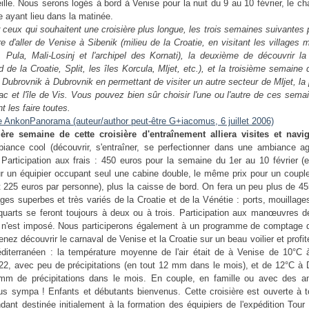
eille. Nous serons logés à bord à Venise pour la nuit du 9 au 10 février, le 
e ayant lieu dans la matinée.
 ceux qui souhaitent une croisière plus longue, les trois semaines suivantes
re d'aller de Venise à Sibenik (milieu de la Croatie, en visitant les villages
ie, Pula, Mali-Losinj et l'archipel des Kornati), la deuxième de découvrir l
d de la Croatie, Split, les îles Korcula, Mljet, etc.), et la troisième semaine 
 Dubrovnik à Dubrovnik en permettant de visiter un autre secteur de Mljet, la
ac et l'île de Vis. Vous pouvez bien sûr choisir l'une ou l'autre de ces sem
t les faire toutes.
ère semaine de cette croisière d'entraînement alliera visites et navi
iance cool (découvrir, s'entraîner, se perfectionner dans une ambiance ag
 Participation aux frais : 450 euros pour la semaine du 1er au 10 février (e
ur un équipier occupant seul une cabine double, le même prix pour un coupl
t 225 euros par personne), plus la caisse de bord. On fera un peu plus de 4
ges superbes et très variés de la Croatie et de la Vénétie : ports, mouillages
quarts se feront toujours à deux ou à trois. Participation aux manœuvres 
 n'est imposé. Nous participerons également à un programme de comptage 
enez découvrir le carnaval de Venise et la Croatie sur un beau voilier et profi
diterranéen : la température moyenne de l'air était de à Venise de 10°C 
022, avec peu de précipitations (en tout 12 mm dans le mois), et de 12°C à 
mm de précipitations dans le mois. En couple, en famille ou avec des am
us sympa ! Enfants et débutants bienvenus. Cette croisière est ouverte à to
dant destinée initialement à la formation des équipiers de l'expédition Tou