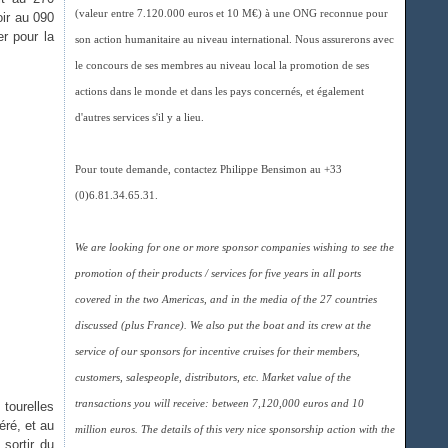
(valeur entre 7.120.000 euros et 10 M€) à une ONG reconnue pour
oir au 090
r pour la
son action humanitaire au niveau international. Nous assurerons avec
le concours de ses membres au niveau local la promotion de ses
actions dans le monde et dans les pays concernés, et également
d'autres services s'il y a lieu.
Pour toute demande, contactez Philippe Bensimon au +33
(0)6.81.34.65.31.
We are looking for one or more sponsor companies wishing to see the
promotion of their products / services for five years in all ports
covered in the two Americas, and in the media of the 27 countries
discussed (plus France). We also put the boat and its crew at the
service of our sponsors for incentive cruises for their members,
customers, salespeople, distributors, etc. Market value of the
transactions you will receive: between 7,120,000 euros and 10
 tourelles
éré, et au
million euros. The details of this very nice sponsorship action with the
sortir du