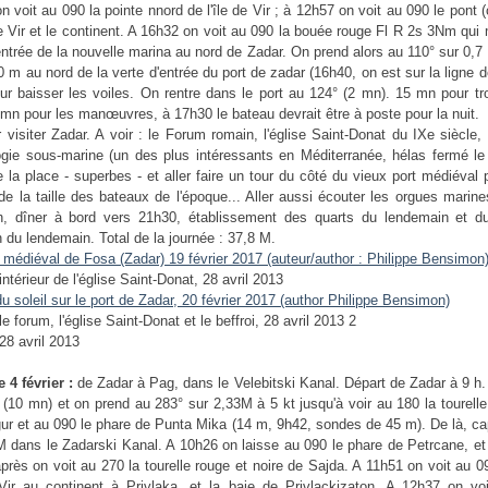
n voit au 090 la pointe nnord de l'île de Vir ; à 12h57 on voit au 090 le pont 
e Vir et le continent. A 16h32 on voit au 090 la bouée rouge Fl R 2s 3Nm qui
entrée de la nouvelle marina au nord de Zadar. On prend alors au 110° sur 0,7
00 m au nord de la verte d'entrée du port de zadar (16h40, on est sur la ligne 
r baisser les voiles. On rentre dans le port au 124° (2 mn). 15 mn pour tr
 mn pour les manœuvres, à 17h30 le bateau devrait être à poste pour la nuit.
 visiter Zadar. A voir : le Forum romain, l'église Saint-Donat du IXe siècle
ogie sous-marine (un des plus intéressants en Méditerranée, hélas fermé le 
e la place - superbes - et aller faire un tour du côté du vieux port médiéval 
de la taille des bateaux de l'époque... Aller aussi écouter les orgues marines
h, dîner à bord vers 21h30, établissement des quarts du lendemain et d
n du lendemain. Total de la journée : 37,8 M.
 4 février :
de
Zadar à Pag, dans le Velebitski Kanal. Départ de Zadar à 9 h
s (10 mn) et on prend au 283° sur 2,33M à 5 kt jusqu'à voir au 180 la tourell
ur et au 090 le phare de Punta Mika (14 m, 9h42, sondes de 45 m). De là, ca
M dans le Zadarski Kanal. A 10h26 on laisse au 090 le phare de Petrcane, et
près on voit au 270 la tourelle rouge et noire de Sajda. A 11h51 on voit au 0
 Vir au continent à Privlaka, et la baie de Privlackizaton. A 12h37 on vo