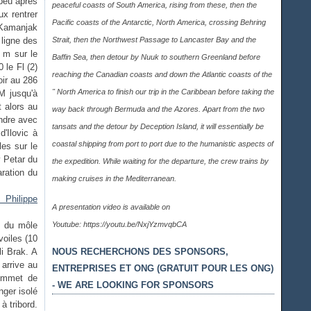
 peu après
peaceful coasts of South America, rising from these, then the
ux rentrer
Pacific coasts of the Antarctic, North America, crossing Behring
 Kamanjak
ligne des
Strait, then the Northwest Passage to Lancaster Bay and the
7 m sur le
Baffin Sea, then detour by Nuuk to southern Greenland before
 le Fl (2)
reaching the Canadian coasts and down the Atlantic coasts of the
ir au 286
" North America to finish our trip in the Caribbean before taking the
M jusqu'à
 alors au
way back through Bermuda and the Azores. Apart from the two
ondre avec
tansats and the detour by Deception Island, it will essentially be
d'Ilovic à
coastal shipping from port to port due to the humanistic aspects of
les sur le
 Petar du
the expedition. While waiting for the departure, the crew trains by
aration du
making cruises in the Mediterranean.
A presentation video is available on
s du môle
Youtube:
https://youtu.be/NxjYzmvqbCA
voiles (10
i Brak. A
NOUS RECHERCHONS DES SPONSORS,
arrive au
ENTREPRISES ET ONG (GRATUIT POUR LES ONG)
sommet de
- WE ARE LOOKING FOR SPONSORS
nger isolé
à tribord.