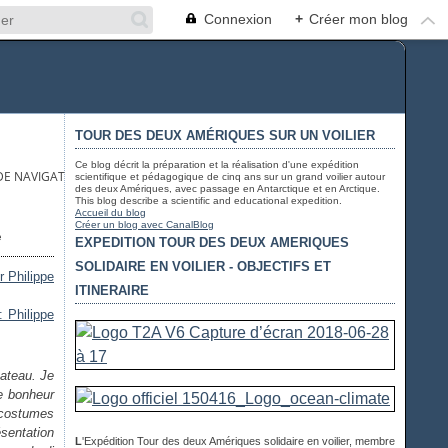
Connexion
+
Créer mon blog
TOUR DES DEUX AMÉRIQUES SUR UN VOILIER
Ce blog décrit la préparation et la réalisation d'une expédition
E NAVIGATION DÉTAILLÉ - SAIL WITH US !
scientifique et pédagogique de cinq ans sur un grand voilier autour
des deux Amériques, avec passage en Antarctique et en Arctique.
This blog describe a scientific and educational expedition.
Accueil du blog
Créer un blog avec CanalBlog
e
EXPEDITION TOUR DES DEUX AMERIQUES
SOLIDAIRE EN VOILIER - OBJECTIFS ET
ITINERAIRE
bateau. Je
e bonheur
 costumes
sentation
L
'Expédition Tour des deux Amériques solidaire en voilier, membre