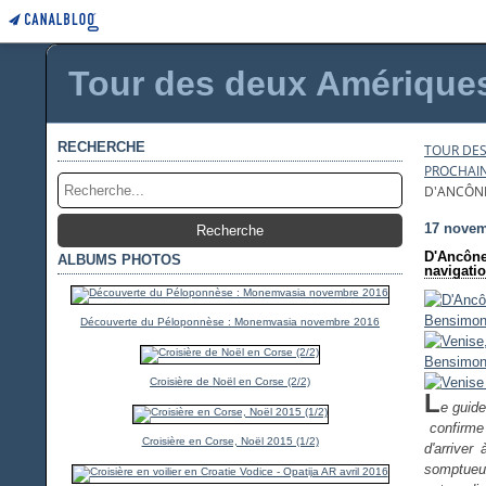
Tour des deux Amériques 
RECHERCHE
TOUR DES
PROCHAINE
D'ANCÔNE 
17 novem
D'Ancône 
ALBUMS PHOTOS
navigatio
Découverte du Péloponnèse : Monemvasia novembre 2016
Croisière de Noël en Corse (2/2)
L
e guide
confirme 
Croisière en Corse, Noël 2015 (1/2)
d'arrive
somptueux