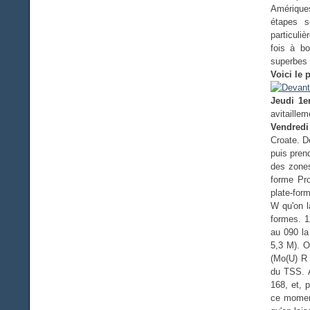
Amériques
étapes s
particuli
fois à bo
superbes 
Voici le 
Jeudi 1er
avitaillem
Vendredi 
Croate. D
puis pren
des zones
forme Pr
plate-for
W qu'on l
formes. 1
au 090 la
5,3 M). O
(Mo(U) R 
du TSS. A
168, et, 
ce moment