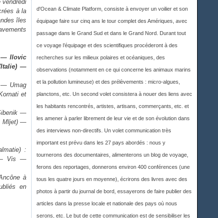
e vendredi
d'Ocean & Climate Platform, consiste à envoyer un voilier et son
rées à la
andes îles
équipage faire sur cinq ans le tour complet des Amériques, avec
 pavements
passage dans le Grand Sud et dans le Grand Nord. Durant tout
ce voyage l’équipage et des scientifiques procéderont à des
 — Ilovic
recherches sur les milieux polaires et océaniques, des
talie) —
observations (notamment en ce qui concerne les animaux marins
et la pollution lumineuse) et des prélèvements : micro-algues,
te — Umag
ornati et
planctons, etc. Un second volet consistera à nouer des liens avec
les habitants rencontrés, artistes, artisans, commerçants, etc. et
Sibenik —
les amener à parler librement de leur vie et de son évolution dans
 Mljet) —
des interviews non-directifs. Un volet communication très
important est prévu dans les 27 pays abordés : nous y
lmatie) :
tournerons des documentaires, alimenterons un blog de voyage,
 — Vis —
ferons des reportages, donnerons environ 400 conférences (une
'Ancône à
tous les quatre jours en moyenne), écrirons des livres avec des
ubliés en
photos à partir du journal de bord, essayerons de faire publier des
articles dans la presse locale et nationale des pays où nous
serons, etc. Le but de cette communication est de sensibiliser les