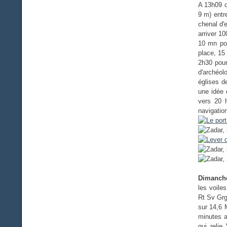
A 13h09 o
9 m) entr
chenal d'
arriver 1
10 mn pou
place, 15
2h30 pour
d'archéol
églises d
une idée 
vers 20 
navigatio
Dimanche
les voile
Rt Sv Grg
sur 14,6 
minutes a
qui relie