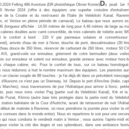
D
u jeudi 1er f
0 février 2024 j'offre à des équipiers une superbe croisière d'entraîne
e de la Croatie et du nord-ouest de l'Italie (le Velebitski Kanal, Raven
, et Venise en pleine période de carnaval). Le bateau que nous aurons est
86 (longueur affichée : 14,50 mètres de long pour 4,46 mètres de large au ma
 cabines doubles avec carré convertible, de trois cabinets de toilette avec 
t le confort à bord : 220 V par panneaux solaires et convertisseu
nnel), arrivée d'eau de mer à l'évier, douche de pont, dessalinisateur (30 litr
 d'eau douce de 350 litres, réservoir de carburant de 260 litres, moteur 50 CV
 AIS, grand-voile sur enrouleur, gréement de cotre bermudien (deux voiles
is sur enrouleur et solent sur enrouleur, grande annexe avec moteur hors-bo
 chaque cabine, etc. Pour le confort de tous, sur ce bateau homologué
 nous réduirons à huit le nombre maximum des équipiers. Les pianistes auro
on un clavier souple de 88 touches - je l'ai déjà dit dans un précédent messag
 d'illusions ce n'est pas un Steinway, lol. Depuis le port d'Ancône (Italie, capi
 Marches), nous traverserons de jour l'Adriatique pour arriver à Ilovic, petite
te, puis nous irons visiter Pag (partie sud du Velebitski Kanal), Krk et la
de Punat, Klimno (autre baie très protégée dans la partie nord du Velebitsk
a station balnéaire de la Cour d'Autriche, avant de retraverser de nuit l'Adria
n début de matinée à Ravenne, où nous prendrons la journée pour visiter la vil
 connues dans le monde entier). Nous en repartirons le soir pour une second
n qui nous conduira le vendredi matin à Venise ; nous aurons l'après-midi et
 pour visiter la cité des doges et ses splendeurs, dans une ambiance festiv