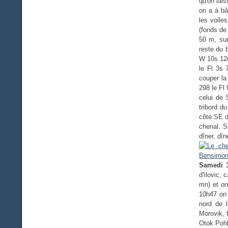
qu'on lai
on a à bâ
les voile
(fonds de
50 m, sur
reste du 
W 10s 12m
le Fl 3s
couper la
298 le Fl
celui de 
tribord d
côté SE d
chenal. S
dîner, dîn
Samedi 3
d'ïlovic,
mn) et on
10h47 on 
nord de 
Morovik, 
Otok Pohl