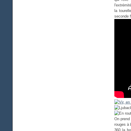
l'extrémi
la tourel
seconde f
On prend 
rouges à 
360 la bo