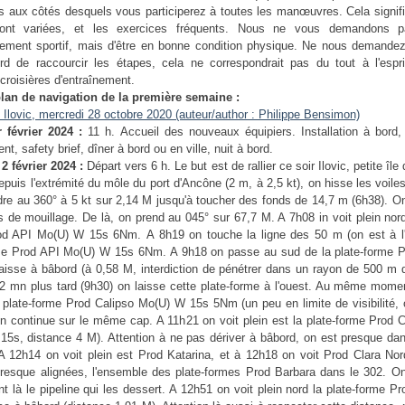
 aux côtés desquels vous participerez à toutes les manœuvres. Cela signifi
ont variées, et les exercices fréquents. Nous ne vous demandons pa
èrement sportif, mais d'être en bonne condition physique. Ne nous demande
rd de raccourcir les étapes, cela ne correspondrait pas du tout à l'espr
croisières d'entraînement.
plan de navigation de la première semaine :
 février 2024 :
11 h. Accueil des nouveaux équipiers. Installation à bord, 
ent, safety brief, dîner à bord ou en ville, nuit à bord.
2 février 2024 :
Départ vers 6 h. Le but est de rallier ce soir Ilovic, petite île
epuis l'extrémité du môle du port d'Ancône (2 m, à 2,5 kt), on hisse les voile
dre au 360° à 5 kt sur 2,14 M jusqu'à toucher des fonds de 14,7 m (6h38). O
 de mouillage. De là, on prend au 045° sur 67,7 M. A 7h08 in voit plein no
od API Mo(U) W 15s 6Nm.
A 8h19 on touche la ligne des 50 m (on est à l'
me Prod API Mo(U) W 15s 6Nm. A 9h18 on passe au sud de la plate-forme P
aisse à bâbord (à 0,58 M, interdiction de pénétrer dans un rayon de 500 m d
2 mn plus tard (9h30) on laisse cette plate-forme à l'ouest. Au même momen
 plate-forme Prod Calipso Mo(U) W 15s 5Nm (un peu en limite de visibilité, 
n continue sur le même cap. A 11h21 on voit plein est la plate-forme Prod C
15s, distance 4 M). Attention à ne pas dériver à bâbord, on est presque dan
 12h14 on voit plein est Prod Katarina, et à 12h18 on voit Prod Clara Nor
presque alignées, l'ensemble des plate-formes Prod Barbara dans le 302. O
 là le pipeline qui les dessert. A 12h51 on voit plein nord la plate-forme P