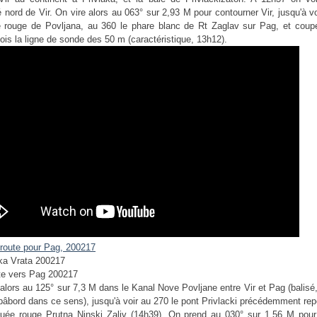
té nord de Vir. On vire alors au 063° sur 2,93 M pour contourner Vir, jusqu'à v
le rouge de Povljana, au 360 le phare blanc de Rt Zaglav sur Pag, et coupe
ois la ligne de sonde des 50 m (caractéristique, 13h12).
alors au 125° sur 7,3 M dans le Kanal Nove Povljane entre Vir et Pag (balisé,
bâbord dans ce sens), jusqu'à voir au 270 le pont Privlacki précédemment rep
uée rouge Prutna Ninski Zaliv (14h39). On prend au 030° sur 1,56 M pour 