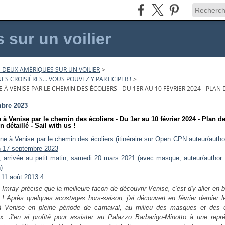
sur un voilier
 DEUX AMÉRIQUES SUR UN VOILIER
>
S CROISIÈRES... VOUS POUVEZ Y PARTICIPER !
>
À VENISE PAR LE CHEMIN DES ÉCOLIERS - DU 1ER AU 10 FÉVRIER 2024 - PLAN D
bre 2023
à Venise par le chemin des écoliers - Du 1er au 10 février 2024 - Plan d
n détaillé - Sail with us !
 Imray précise que la meilleure façon de découvrir Venise, c'est d'y aller en 
! Après quelques acostages hors-saison, j'ai découvert en février dernier l
r à Venise en pleine période de carnaval, au milieu des masques et des
. J'en ai profité pour assister au Palazzo Barbarigo-Minotto à une repré