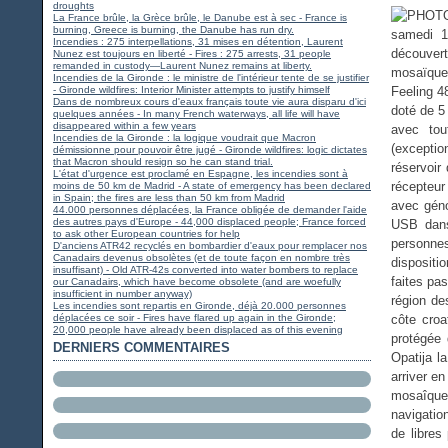
droughts
La France brûle, la Grèce brûle, le Danube est à sec - France is
burning, Greece is burning, the Danube has run dry.
samedi 1
Incendies : 275 interpellations, 31 mises en détention, Laurent
découvert
Nunez est toujours en liberté - Fires : 275 arrests, 31 people
remanded in custody—Laurent Nunez remains at liberty.
mosaïques
Incendies de la Gironde : le ministre de l'intérieur tente de se justifier
- Gironde wildfires: Interior Minister attempts to justify himself
Feeling 4
Dans de nombreux cours d'eaux français toute vie aura disparu d'ici
doté de 5
quelques années - In many French waterways, all life will have
disappeared within a few years
avec tou
Incendies de la Gironde : la logique voudrait que Macron
(exceptio
démissionne pour pouvoir être jugé - Gironde wildfires: logic dictates
that Macron should resign so he can stand trial.
réservoir
L'état d'urgence est proclamé en Espagne, les incendies sont à
récepteur
moins de 50 km de Madrid - A state of emergency has been declared
in Spain; the fires are less than 50 km from Madrid
avec géno
44.000 personnes déplacées, la France obligée de demander l'aide
des autres pays d'Europe - 44,000 displaced people; France forced
USB dans
to ask other European countries for help
personnes
D'anciens ATR42 recyclés en bombardier d'eaux pour remplacer nos
Canadairs devenus obsolètes (et de toute façon en nombre très
dispositi
insuffisant) - Old ATR-42s converted into water bombers to replace
faites pas
our Canadairs, which have become obsolete (and are woefully
insufficient in number anyway)
région des
Les incendies sont repartis en Gironde, déjà 20.000 personnes
déplacées ce soir - Fires have flared up again in the Gironde;
côte croa
20,000 people have already been displaced as of this evening
protégée 
DERNIERS COMMENTAIRES
Opatija l
arriver e
mosaîques
navigatio
de libres