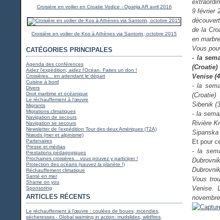
extraordin
Croisière en voilier en Croatie Vodice - Opatija AR avril 2016
9 février
découverte
de la Cro
Croisière en voilier de Kos à Athènes via Santorin, octobre 2015
en marbre
Vous pouv
CATÉGORIES PRINCIPALES
- la sema
Agenda des conférences
(Croatie
Aidez l'expédition, aidez l'Océan. Faites un don !
Venise (4
Croisières... en attendant le départ
Cuisine à bord
- la sem
Divers
Droit maritime et océanique
(Croatie)
Le réchauffement à l'œuvre
Sibenik (
Migrants
Migrations climatiques
- la sema
Navigation de secours
Rivière K
Navigation se secours
Newsletter de l'expédition Tour des deux Amériques (T2A)
Sipanska 
Nœuds (mer et alpinisme)
Partenaires
Et pour c
Presse et médias
- la sem
Prestations pédagogiques
Prochaines croisières... vous pouvez y participer !
Dubrovni
Protection des océans (sauvez la planète !)
Dubrovnik
Réchauffement climatique
Santé en mer
Vous trou
Shame on you
Venise. 
Sponsoring
ARTICLES RÉCENTS
novembre 
Le réchauffement à l'œuvre : coulées de boues, incendies,
sécheresses - Global warming in action: mudslides, wildfires,