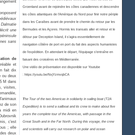
changement
Groenland avant de rejoindre les côtes canadiennes et descendre
 proposent
les côtes atlantiques de l’Amérique du Nord pour finir notre périple
 médiévaux
dans les Caraïbes avant de prendre le chemin du retour par les
a Dalmatie
Bermudes et les Açores. Hormis les transats aller et retour et le
décrit une
 péninsule
détour par Deception Island, il s’agira essentiellement de
aines sans
navigation côtière de port en port du fait des aspects humanistes
de l’expédition. En attendant le départ, l'équipage s'entraîne en
gation de
faisant des croisières en Méditerranée.
réable et
Une vidéo de présentation est disponible sur Youtub
e
n fait dix
:
https://youtu.be/NxjYzmvqbCA
e ou deux
55 M dans
, visites,
demandée,
d'animaux
T
he Tour of the two Americas in solidarity in sailing boat (T2A
tez de son
Expedition) is to send a sailboat and its crew to make about five
à midi en
years the complete tour of the Americas, with passage in the
Dubrovnik
is, c'est
Great South and in the Far North. During this voyage, the crew
us ; elle
and scientists will carry out research on polar and ocean
r des deux