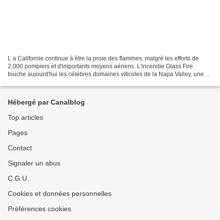
L a Californie continue à être la proie des flammes, malgré les efforts de
2.000 pompiers et d'importants moyens aériens. L'incendie Glass Fire
touche aujourd'hui les célèbres domaines viticoles de la Napa Valley, une
région située à environ 150 km au...
Hébergé par Canalblog
Top articles
Pages
Contact
Signaler un abus
C.G.U.
Cookies et données personnelles
Préférences cookies