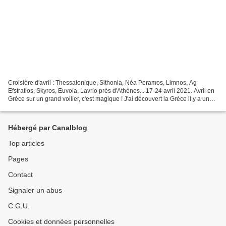
Croisière d'avril : Thessalonique, Sithonia, Néa Peramos, Limnos, Ag
Efstratios, Skyros, Euvoia, Lavrio près d'Athènes... 17-24 avril 2021. Avril en
Grèce sur un grand voilier, c'est magique ! J'ai découvert la Grèce il y a une
dizaine d'années, et depuis...
Hébergé par Canalblog
Top articles
Pages
Contact
Signaler un abus
C.G.U.
Cookies et données personnelles