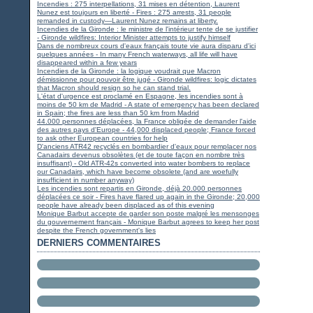
Incendies : 275 interpellations, 31 mises en détention, Laurent
Nunez est toujours en liberté - Fires : 275 arrests, 31 people
remanded in custody—Laurent Nunez remains at liberty.
Incendies de la Gironde : le ministre de l'intérieur tente de se justifier
- Gironde wildfires: Interior Minister attempts to justify himself
Dans de nombreux cours d'eaux français toute vie aura disparu d'ici
quelques années - In many French waterways, all life will have
disappeared within a few years
Incendies de la Gironde : la logique voudrait que Macron
démissionne pour pouvoir être jugé - Gironde wildfires: logic dictates
that Macron should resign so he can stand trial.
L'état d'urgence est proclamé en Espagne, les incendies sont à
moins de 50 km de Madrid - A state of emergency has been declared
in Spain; the fires are less than 50 km from Madrid
44.000 personnes déplacées, la France obligée de demander l'aide
des autres pays d'Europe - 44,000 displaced people; France forced
to ask other European countries for help
D'anciens ATR42 recyclés en bombardier d'eaux pour remplacer nos
Canadairs devenus obsolètes (et de toute façon en nombre très
insuffisant) - Old ATR-42s converted into water bombers to replace
our Canadairs, which have become obsolete (and are woefully
insufficient in number anyway)
Les incendies sont repartis en Gironde, déjà 20.000 personnes
déplacées ce soir - Fires have flared up again in the Gironde; 20,000
people have already been displaced as of this evening
Monique Barbut accepte de garder son poste malgré les mensonges
du gouvernement français - Monique Barbut agrees to keep her post
despite the French government's lies
DERNIERS COMMENTAIRES