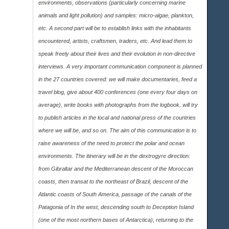
environments, observations (particularly concerning marine
animals and light pollution) and samples: micro-algae, plankton,
etc. A second part will be to establish links with the inhabitants
encountered, artists, craftsmen, traders, etc. And lead them to
speak freely about their lives and their evolution in non-directive
interviews. A very important communication component is planned
in the 27 countries covered: we will make documentaries, feed a
travel blog, give about 400 conferences (one every four days on
average), write books with photographs from the logbook, will try
to publish articles in the local and national press of the countries
where we will be, and so on. The aim of this communication is to
raise awareness of the need to protect the polar and ocean
environments. The itinerary will be in the dextrogyre direction:
from Gibraltar and the Mediterranean descent of the Moroccan
coasts, then transat to the northeast of Brazil, descent of the
Atlantic coasts of South America, passage of the canals of the
Patagonia of In the west, descending south to Deception Island
(one of the most northern bases of Antarctica), returning to the