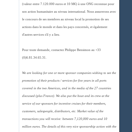
(valeur entre 7.120.000 euros et 10 M€) à une ONG reconnue pour
son action humanitaire au niveau international. Nous assurerons avec
le concours de ses membres au niveau local la promotion de ses
actions dans le monde et dans les pays concernés, et également
d'autres services s'il y a lieu.
Pour toute demande, contactez Philippe Bensimon au +33
(0)6.81.34.65.31.
We are looking for one or more sponsor companies wishing to see the
promotion of their products / services for five years in all ports
covered in the two Americas, and in the media of the 27 countries
discussed (plus France). We also put the boat and its crew at the
service of our sponsors for incentive cruises for their members,
customers, salespeople, distributors, etc. Market value of the
transactions you will receive: between 7,120,000 euros and 10
million euros. The details of this very nice sponsorship action with the