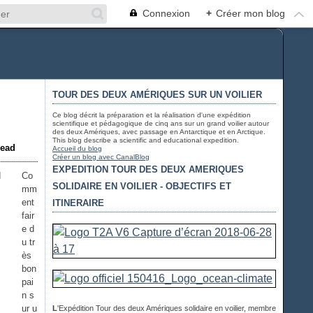
Connexion
+
Créer mon blog
TOUR DES DEUX AMÉRIQUES SUR UN VOILIER
Ce blog décrit la préparation et la réalisation d'une expédition
scientifique et pédagogique de cinq ans sur un grand voilier autour
des deux Amériques, avec passage en Antarctique et en Arctique.
This blog describe a scientific and educational expedition.
read
Accueil du blog
Créer un blog avec CanalBlog
EXPEDITION TOUR DES DEUX AMERIQUES
Co
SOLIDAIRE EN VOILIER - OBJECTIFS ET
mm
ent
ITINERAIRE
fair
e d
u tr
ès
bon
pai
n s
ur u
L
'Expédition Tour des deux Amériques solidaire en voilier, membre