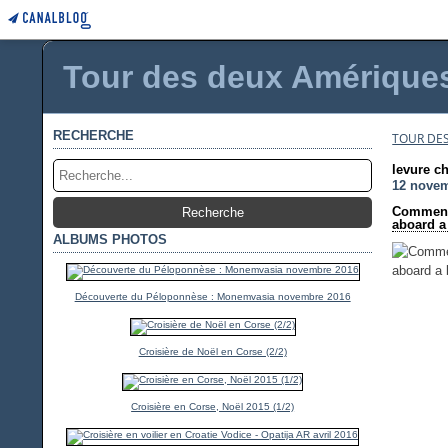
Tour des deux Amériques 
RECHERCHE
TOUR DES
levure c
12 nove
Comment 
aboard a
ALBUMS PHOTOS
Découverte du Péloponnèse : Monemvasia novembre 2016
Croisière de Noël en Corse (2/2)
Croisière en Corse, Noël 2015 (1/2)