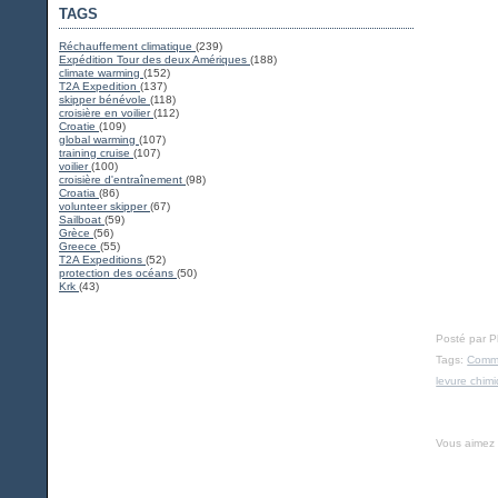
TAGS
Réchauffement climatique
(239)
Expédition Tour des deux Amériques
(188)
climate warming
(152)
T2A Expedition
(137)
skipper bénévole
(118)
croisière en voilier
(112)
Croatie
(109)
global warming
(107)
training cruise
(107)
voilier
(100)
croisière d'entraînement
(98)
Croatia
(86)
volunteer skipper
(67)
Sailboat
(59)
Grèce
(56)
Greece
(55)
T2A Expeditions
(52)
protection des océans
(50)
Krk
(43)
Posté par 
Tags:
Comme
levure chim
Vous aimez