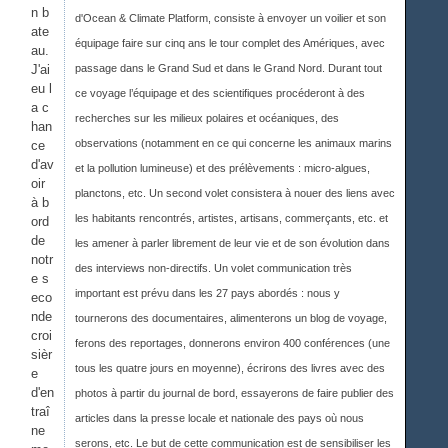
n b
d'Ocean & Climate Platform, consiste à envoyer un voilier et son
ate
équipage faire sur cinq ans le tour complet des Amériques, avec
au.
J'ai
passage dans le Grand Sud et dans le Grand Nord. Durant tout
eu l
ce voyage l’équipage et des scientifiques procéderont à des
a c
recherches sur les milieux polaires et océaniques, des
han
observations (notamment en ce qui concerne les animaux marins
ce
d'av
et la pollution lumineuse) et des prélèvements : micro-algues,
oir
planctons, etc. Un second volet consistera à nouer des liens avec
à b
les habitants rencontrés, artistes, artisans, commerçants, etc. et
ord
de
les amener à parler librement de leur vie et de son évolution dans
notr
des interviews non-directifs. Un volet communication très
e s
important est prévu dans les 27 pays abordés : nous y
eco
nde
tournerons des documentaires, alimenterons un blog de voyage,
croi
ferons des reportages, donnerons environ 400 conférences (une
sièr
tous les quatre jours en moyenne), écrirons des livres avec des
e
d'en
photos à partir du journal de bord, essayerons de faire publier des
traî
articles dans la presse locale et nationale des pays où nous
ne
serons, etc. Le but de cette communication est de sensibiliser les