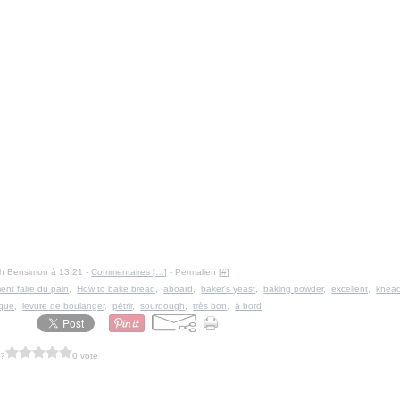
Ph Bensimon à 13:21 -
Commentaires [
…
]
- Permalien [
#
]
nt faire du pain
,
How to bake bread
,
aboard
,
baker's yeast
,
baking powder
,
excellent
,
knea
ique
,
levure de boulanger
,
pétrir
,
sourdough
,
très bon
,
à bord
 ?
0 vote