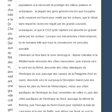
me
nt
populations à la nécessité de protéger les milieux polaires et
d'oc
océaniques : la plupart des gens ignorent encore que l’oxygène
tobr
qu’ils respirent est fourni pour moitié par les océans, que le climat
e le
Dr
dans lequel ils vivent est régulé par les grands courants
Chri
océaniques, et que le CO2 qu’ils rejettent est absorbé en grande
sto
partie par les océans. Lorsque ces mécanismes s’interrompront,
phe
la vie humaine telle que nous la connaissons ne sera plus
Del
aun
possible.
ay.
L’itinéraire se fera dans le sens dextrogyre : depuis Gibraltar et la
Mé
Méditerranée descente des côtes marocaines, puis transat vers
dec
in,
le nord-est du Brésil, descente des côtes atlantiques de
pos
l’Amérique du sud, passage des canaux de la Patagonie d’est en
séd
ouest, descente vers le sud jusqu’à Déception Island (une des
ant
une
bases les plus au Nord de l’Antarctique), retour aux côtes
gra
pacifiques de l’Amérique du Sud, remontées de celles-ci, puis des
nde
côtes pacifiques de l’Amérique du Nord, passage du détroit de
cult
ure
Behring, puis Passage du Nord-Ouest pour rejoindre la baie de
gén
Lancaster et la mer de Baffin, puis détour par Nuuk au sud du