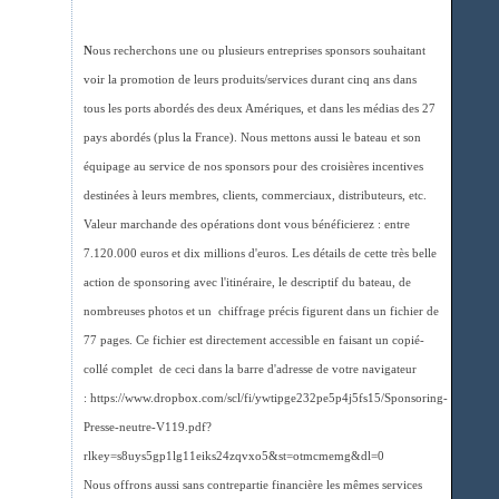
N
ous recherchons une ou plusieurs entreprises sponsors souhaitant
voir la promotion de leurs produits/services durant cinq ans dans
tous les ports abordés des deux Amériques, et dans les médias des 27
pays abordés (plus la France). Nous mettons aussi le bateau et son
équipage au service de nos sponsors pour des croisières incentives
destinées à leurs membres, clients, commerciaux, distributeurs, etc.
Valeur marchande des opérations dont vous bénéficierez : entre
7.120.000 euros et dix millions d'euros. Les détails de cette très belle
action de sponsoring avec l'itinéraire, le descriptif du bateau, de
nombreuses photos et un chiffrage précis figurent dans un fichier de
77 pages. Ce fichier est directement accessible en faisant un copié-
collé complet de ceci dans la barre d'adresse de votre navigateur
: https://www.dropbox.com/scl/fi/ywtipge232pe5p4j5fs15/Sponsoring-
Presse-neutre-V119.pdf?
rlkey=s8uys5gp1lg11eiks24zqvxo5&st=otmcmemg&dl=0
Nous offrons aussi sans contrepartie financière les mêmes services