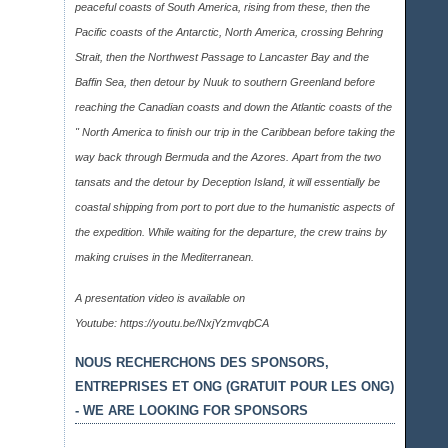
peaceful coasts of South America, rising from these, then the
Pacific coasts of the Antarctic, North America, crossing Behring
Strait, then the Northwest Passage to Lancaster Bay and the
Baffin Sea, then detour by Nuuk to southern Greenland before
reaching the Canadian coasts and down the Atlantic coasts of the
" North America to finish our trip in the Caribbean before taking the
way back through Bermuda and the Azores. Apart from the two
tansats and the detour by Deception Island, it will essentially be
coastal shipping from port to port due to the humanistic aspects of
the expedition. While waiting for the departure, the crew trains by
making cruises in the Mediterranean.
A presentation video is available on
Youtube:
https://youtu.be/NxjYzmvqbCA
NOUS RECHERCHONS DES SPONSORS,
ENTREPRISES ET ONG (GRATUIT POUR LES ONG)
- WE ARE LOOKING FOR SPONSORS