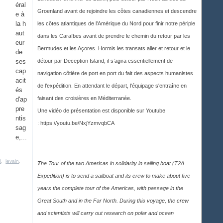
éral
Groenland avant de rejoindre les côtes canadiennes et descendre
e à
la h
les côtes atlantiques de l’Amérique du Nord pour finir notre périple
aut
dans les Caraïbes avant de prendre le chemin du retour par les
eur
Bermudes et les Açores. Hormis les transats aller et retour et le
de
ses
détour par Deception Island, il s’agira essentiellement de
cap
navigation côtière de port en port du fait des aspects humanistes
acit
de l’expédition. En attendant le départ, l'équipage s'entraîne en
és
faisant des croisières en Méditerranée.
d'ap
pre
Une vidéo de présentation est disponible sur Youtub
e
ntis
:
https://youtu.be/NxjYzmvqbCA
sag
e,...
d
,
levain
,
T
he Tour of the two Americas in solidarity in sailing boat (T2A
Expedition) is to send a sailboat and its crew to make about five
years the complete tour of the Americas, with passage in the
Great South and in the Far North. During this voyage, the crew
and scientists will carry out research on polar and ocean