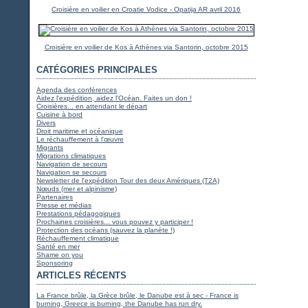
Croisière en voilier en Croatie Vodice - Opatija AR avril 2016
Croisière en voilier de Kos à Athènes via Santorin, octobre 2015
CATÉGORIES PRINCIPALES
Agenda des conférences
Aidez l'expédition, aidez l'Océan. Faites un don !
Croisières... en attendant le départ
Cuisine à bord
Divers
Droit maritime et océanique
Le réchauffement à l'œuvre
Migrants
Migrations climatiques
Navigation de secours
Navigation se secours
Newsletter de l'expédition Tour des deux Amériques (T2A)
Nœuds (mer et alpinisme)
Partenaires
Presse et médias
Prestations pédagogiques
Prochaines croisières... vous pouvez y participer !
Protection des océans (sauvez la planète !)
Réchauffement climatique
Santé en mer
Shame on you
Sponsoring
ARTICLES RÉCENTS
La France brûle, la Grèce brûle, le Danube est à sec - France is
burning, Greece is burning, the Danube has run dry.