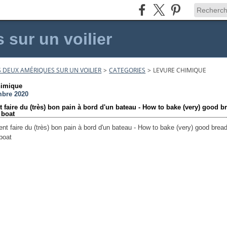
sur un voilier
 DEUX AMÉRIQUES SUR UN VOILIER
>
CATEGORIES
>
LEVURE CHIMIQUE
himique
mbre 2020
faire du (très) bon pain à bord d'un bateau - How to bake (very) good b
 boat